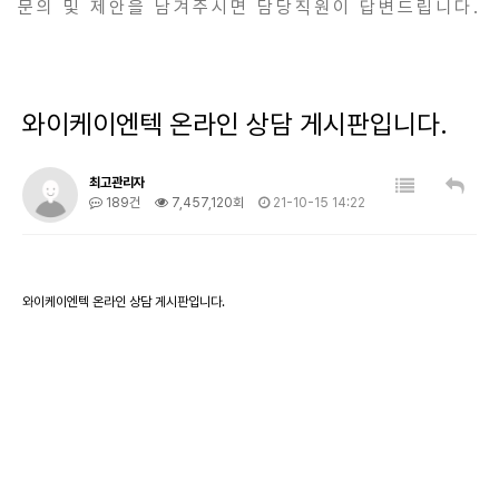
문의 및 제안을 남겨주시면 담당직원이 답변드립니다.
와이케이엔텍 온라인 상담 게시판입니다.
최고관리자
189건
7,457,120회
21-10-15 14:22
와이케이엔텍 온라인 상담 게시판입니다.