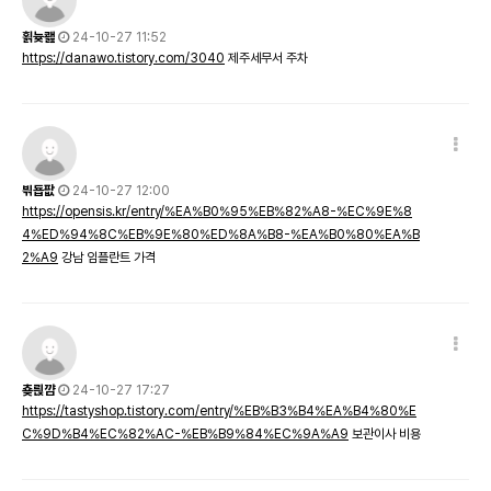
횕늋쾚
24-10-27 11:52
https://danawo.tistory.com/3040
제주세무서 주차
븪둅팞
24-10-27 12:00
https://opensis.kr/entry/%EA%B0%95%EB%82%A8-%EC%9E%8
4%ED%94%8C%EB%9E%80%ED%8A%B8-%EA%B0%80%EA%B
2%A9
강남 임플란트 가격
춎릕꺔
24-10-27 17:27
https://tastyshop.tistory.com/entry/%EB%B3%B4%EA%B4%80%E
C%9D%B4%EC%82%AC-%EB%B9%84%EC%9A%A9
보관이사 비용