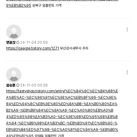
9%EB%B2%95
성북구 임플란트 가격
럗꿀챥
24-11-04 20:59
https://gaagle.tistory.com/1271
부산강서세무서 주차
끭슋뽉
24-11-05 00:28
https://tastyshop.tistory.com/entry/%EC%84%9C%EC%B4%88%E
A%B5%AC-%EC%96%91%EC%9E%AC%EB%8F%99-%EC%9E%
84%ED%94%8C%EB%9E%80%ED%8A%B8-%EA%B0%80%EA%
B2%A9-%EB%B9%84%EC%9A%A9-%EC%A0%80%EB%A0%B
4%ED%95%98%EA%B3%A0-%EC%9E%98%ED%95%98%EB%8
A%94-%EC%B9%98%EA%B3%BC-%EB%B3%91%EC%9B%90-%
EB%B3%B4%ED%97%98-%EC%A0%81%EC%9A%A9-%EB%B0%
A9%EB%B2%95
양재동 임플란트 가격