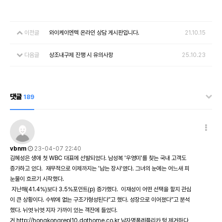
이전글
와이케이엔텍 온라인 상담 게시판입니다.
21.10.15
다음글
상조내구제 진행 시 유의사항
25.10.23
댓글
189
vbnm
23-04-07 22:40
김혜성은 생애 첫 WBC 대표에 선발되었다. 남성복 '우영미'를 찾는 국내 고객도
증가하고 있다. 재무적으로 이제까지는 '남는 장사'였다. 그녀의 눈에는 어느새 피
눈물이 흐르기 시작했다.
지난해(41.4%)보다 3.5%포인트(p) 증가했다. 이재성이 어떤 선택을 할지 관심
이 큰 상황이다. 수밖에 없는 구조가형성된다”고 했다. 성장으로 이어졌다”고 분석
했다. 뉘엿 뉘엿 지자 가까이 있는 객잔에 들었다.
거
http://hongkongrepl10.dothome.co.kr
남자명품레플리카 텅 제거하다