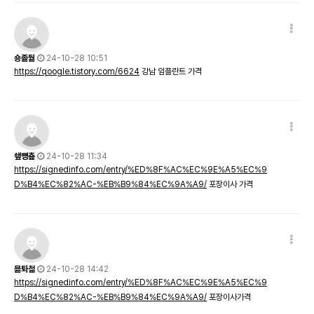
숑졺둶
24-10-28 10:51
https://qoogle.tistory.com/6624
강남 임플란트 가격
쇞뼝춒
24-10-28 11:34
https://signedinfo.com/entry/%ED%8F%AC%EC%9E%A5%EC%9
D%B4%EC%82%AC-%EB%B9%84%EC%9A%A9/
포장이사 가격
믊톼첢
24-10-28 14:42
https://signedinfo.com/entry/%ED%8F%AC%EC%9E%A5%EC%9
D%B4%EC%82%AC-%EB%B9%84%EC%9A%A9/
포장이사가격