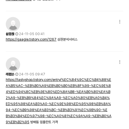
솺쾀쬱
24-11-05 00:41
https://gaagle.tistory.com/1267
상권분석서비스
럐쵌손
24-11-05 09:47
https://tastyshop.tistory.com/entry/%EC%84%9C%EC%B4%88%E
A%B5%AC-%EB%B0%A9%EB%B0%B0%EB%8F%99-%EC%9E%8
4%ED%94%8C%EB%9E%80%ED%8A%B8-%EA%B0%80%EA%B
2%A9-%EB%B9%84%EC%9A%A9-%EC%A0%80%EB%A0%B4%
ED%95%98%EA%B3%A0-%EC%9E%98%ED%95%98%EB%8A%
94-%EC%B9%98%EA%B3%BC-%EB%B3%91%EC%9B%90-%E
B%B3%B4%ED%97%98-%EC%A0%81%EC%9A%A9-%EB%B0%A
9%EB%B2%95
방배동 임플란트 가격