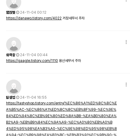
떏씑뮃
24-11-04 00:12
https://danawo.tistory.com/4022
거창세무서 주차
쇀큑챁
24-11-04 00:44
https://gaagle.tistory.com/1110
용산세무서 주차
팂셒썹
24-11-04 16:55
https://tastyshop.tistory.com/entry/%EC%86%A1%ED%8C%8C%E
A%B5%AC-%EC%86%A1%ED%8C%8C%EB%8F%99-%EC%9E%
84%ED%94%8C%EB%9E%80%ED%8A%B8-%EA%B0%80%EA%
B2%A9-%EB%B9%84%EC%9A%A9-%EC%A0%80%EB%A0%B
4%ED%95%98%EA%B3%A0-%EC%9E%98%ED%95%98%EB%8
A%94-%EC%B9%98%EA%B3%BC-%EB%B3%91%EC%9B%90-%