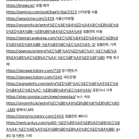
https://bnews.kr/
호텔 예약
https://penhoo.com/post/bae1c1ba/3323
신라호텔 서울
https://seoulzine.com/2429
서울신라호텔
https://onioninfo.kr/entry/%EC%9E%84%ED%94%8C%EB%9E%8
0%ED%8A%B8-%EB%B9%84%EC%9A%A9
임플란트 비용
https://dentalcarekorea.com/%EC%9E%84%ED%94%8C%EB%9
E%80%ED%8A%B8-%EA%B3%BC%EC%A0%95-3/
임플란트 가격
https://opensis.kr/entry/%EC%BF%A0%ED%8C%A1-%EC%B2%A
B%EA%B5%AC%EB%A7%A4-%EC%BF%A0%ED%8F%B0
쿠팡 첫구
매
https://danawe.tistory.com/728
장기렌트카
https://danawo.tistory.com/1240
국민은행
https://signedinfo.com/entry/%ED%8F%AC%EC%9E%A5%EC%9
D%B4%EC%82%AC-%EB%B9%84%EC%9A%A9/
포장이사 가격
https://sites.google.com/view/newsdao/
뉴스 속보
https://onioninfo.kr/entry/%EC%B6%A9%EB%B6%81%EB%8C%80
-LMS
충북대 LMS
https://dongryo.tistory.com/2455
임플란트 뼈이식
https://rentcar4us.com/gv80-%ED%86%A0%EB%A0%88%EC%8
A%A4-%EC%9E%A5%EA%B8%B0%EB%A0%8C%ED%8A%B8/
gv
80 장기렌트 가격