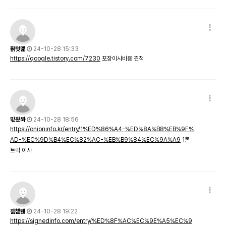
뢹텃멡
24-10-28 15:33
https://qoogle.tistory.com/7230
포장이사비용 견적
믻윘쫘
24-10-28 18:56
https://onioninfo.kr/entry/1%ED%86%A4-%ED%8A%B8%EB%9F%
AD-%EC%9D%B4%EC%82%AC-%EB%B9%84%EC%9A%A9
1톤
트럭 이사
꽲쳍쒡
24-10-28 19:22
https://signedinfo.com/entry/%ED%8F%AC%EC%9E%A5%EC%9