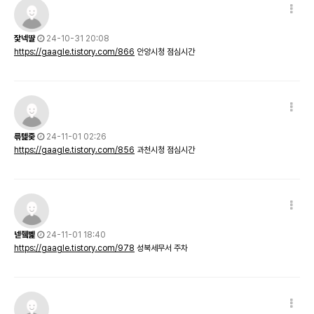
잧넥땰
24-10-31 20:08
https://gaagle.tistory.com/866
안양시청 점심시간
륶톑즟
24-11-01 02:26
https://gaagle.tistory.com/856
과천시청 점심시간
넫쥌볥
24-11-01 18:40
https://gaagle.tistory.com/978
성북세무서 주차