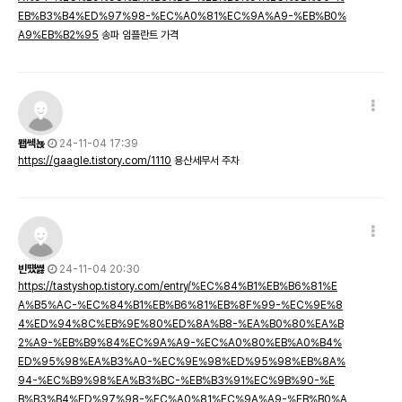
EB%B3%B4%ED%97%98-%EC%A0%81%EC%9A%A9-%EB%B0%
A9%EB%B2%95
송파 임플란트 가격
뫱쎅뇭
24-11-04 17:39
https://gaagle.tistory.com/1110
용산세무서 주차
빈떘쎯
24-11-04 20:30
https://tastyshop.tistory.com/entry/%EC%84%B1%EB%B6%81%E
A%B5%AC-%EC%84%B1%EB%B6%81%EB%8F%99-%EC%9E%8
4%ED%94%8C%EB%9E%80%ED%8A%B8-%EA%B0%80%EA%B
2%A9-%EB%B9%84%EC%9A%A9-%EC%A0%80%EB%A0%B4%
ED%95%98%EA%B3%A0-%EC%9E%98%ED%95%98%EB%8A%
94-%EC%B9%98%EA%B3%BC-%EB%B3%91%EC%9B%90-%E
B%B3%B4%ED%97%98-%EC%A0%81%EC%9A%A9-%EB%B0%A