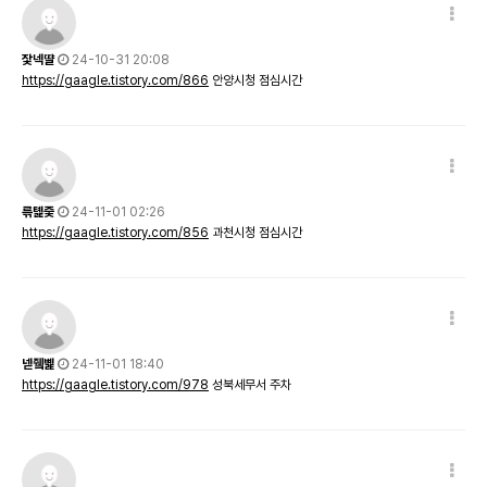
잧넥땰
24-10-31 20:08
https://gaagle.tistory.com/866
안양시청 점심시간
륶톑즟
24-11-01 02:26
https://gaagle.tistory.com/856
과천시청 점심시간
넫쥌볥
24-11-01 18:40
https://gaagle.tistory.com/978
성북세무서 주차