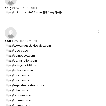
sdfg
24-07-01 09:01
https://avine.mycafe24.com
플레이스상위노출
asdf
24-07-17 23:23
https://www.brugsetaxiservice.com
https://loderos.com
https://comodeos.com
https://usainmotion.com
https://ebicycles245.com
https://cobemas.com
https://lorames.com
https://lorames.com
https://explodestoretraffic.com
https://johefus.com
https://radosews.com
https://monewos.com
https://coresoms.com