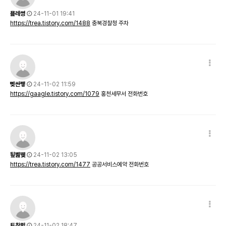
묥레쎵
24-11-01 19:41
https://trea.tistory.com/1488
충북경찰청 주차
뼺싼쪻
24-11-02 11:59
https://gaagle.tistory.com/1079
홍천세무서 전화번호
됲볦뛪
24-11-02 13:05
https://trea.tistory.com/1477
공공서비스예약 전화번호
트찪뛼
24-11-02 18:47