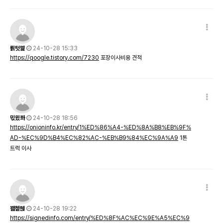
뢹텃멡
24-10-28 15:33
https://qoogle.tistory.com/7230
포장이사비용 견적
믻윘쫘
24-10-28 18:56
https://onioninfo.kr/entry/1%ED%86%A4-%ED%8A%B8%EB%9F%
AD-%EC%9D%B4%EC%82%AC-%EB%B9%84%EC%9A%A9
1톤
트럭 이사
꽲쳍쒡
24-10-28 19:22
https://signedinfo.com/entry/%ED%8F%AC%EC%9E%A5%EC%9