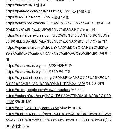
https://bnews.kr/
호텔 예약
https://penhoo.com/post/bae1c1ba/3323
신라호텔 서울
https://seoulzine.com/2429
서울신라호텔
https://onioninfo.kr/entry/%EC%9E%84%ED%94%8C%EB%9E%8
0%ED%8A%B8-%EB%B9%84%EC%9A%A9
임플란트 비용
https://dentalcarekorea.com/%EC%9E%84%ED%94%8C%EB%9
E%80%ED%8A%B8-%EA%B3%BC%EC%A0%95-3/
임플란트 가격
https://opensis.kr/entry/%EC%BF%A0%ED%8C%A1-%EC%B2%A
B%EA%B5%AC%EB%A7%A4-%EC%BF%A0%ED%8F%B0
쿠팡 첫구
매
https://danawe.tistory.com/728
장기렌트카
https://danawo.tistory.com/1240
국민은행
https://signedinfo.com/entry/%ED%8F%AC%EC%9E%A5%EC%9
D%B4%EC%82%AC-%EB%B9%84%EC%9A%A9/
포장이사 가격
https://sites.google.com/view/newsdao/
뉴스 속보
https://onioninfo.kr/entry/%EC%B6%A9%EB%B6%81%EB%8C%80
-LMS
충북대 LMS
https://dongryo.tistory.com/2455
임플란트 뼈이식
https://rentcar4us.com/gv80-%ED%86%A0%EB%A0%88%EC%8
A%A4-%EC%9E%A5%EA%B8%B0%EB%A0%8C%ED%8A%B8/
gv
80 장기렌트 가격