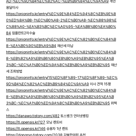
AD-%EC%9D%B4%EC%82%AC-%EB%B9%84%EC%9A%A9
개인
용달이사
https://onioninfo.kr/entry/%EC%9E%84%ED%94%8C%EB%9E%8
0%ED%8A%B8-1%EC%B0%A8-2%EC%B0%A8-%EC%88%98%E
C%88%A0-%EA%B3%BC%EC%A0%95-%EA%B8%B0%EA%B0%
84
임플란트2차수술
https://onioninfo.kr/entry/%EC%9E%AC%EC%82%B0%EC%84%B
8-%EA%B0%90%EB%A9%B4
재산세 미납
https://onioninfo.kr/entry/%EC%9E%AC%EC%82%B0%EC%84%B
8-%EB%82%A9%EB%B6%80%EB%B0%A9%EB%B2%95%EA%B
3%BC-%EC%A1%B0%ED%9A%8C%EB%B0%A9%EB%B2%95
재산
세 조회방법
https://onioninfo.kr/entry/15%ED%8F%89-17%ED%8F%89-%EC%
9D%B4%EC%82%AC%EB%B9%84%EC%9A%A9
이사 견적 15평
https://onioninfo.kr/entry/%EC%9E%AC%EC%82%B0%EC%84%B
8-%EB%82%A9%EB%B6%80%EB%B0%A9%EB%B2%95%EA%B
3%BC-%EC%A1%B0%ED%9A%8C%EB%B0%A9%EB%B2%95
위텍
스
https://danawo.tistory.com/482
토스뱅크 인터넷뱅킹
https://tl.opensis.kr/127
모닝 렌트비
https://tl.opensis.kr/146
승용차 1년 렌트
https://dongryo.tistory.com/2038
강북한의원 추천