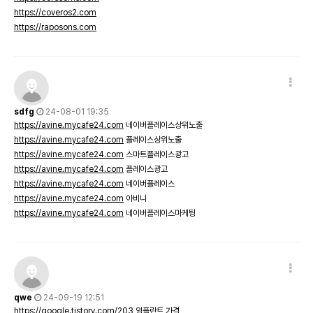
https://coveros2.com
https://raposons.com
sdfg
24-08-01 19:35
https://avine.mycafe24.com
네이버플레이스상위노출
https://avine.mycafe24.com
플레이스상위노출
https://avine.mycafe24.com
스마트플레이스광고
https://avine.mycafe24.com
플레이스광고
https://avine.mycafe24.com
네이버플레이스
https://avine.mycafe24.com
아비니
https://avine.mycafe24.com
네이버플레이스마케팅
qwe
24-09-19 12:51
https://qoogle.tistory.com/203
임플란트 가격