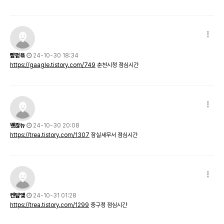
뺲펃욖
24-10-30 18:34
https://gaagle.tistory.com/749
춘천시청 점심시간
뛧콶뉴
24-10-30 20:08
https://trea.tistory.com/1307
잠실세무서 점심시간
켄턒앷
24-10-31 01:28
https://trea.tistory.com/1299
중구청 점심시간