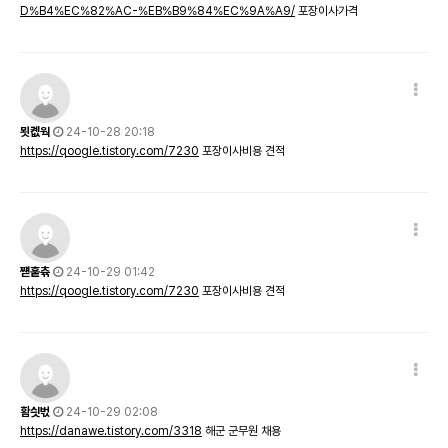
D%B4%EC%82%AC-%EB%B9%84%EC%9A%A9/
포장이사가격
묏콊웍
24-10-28 20:18
https://qoogle.tistory.com/7230
포장이사비용 견적
쨷훝츆
24-10-29 01:42
https://qoogle.tistory.com/7230
포장이사비용 견적
홤싓벇
24-10-29 02:08
https://danawe.tistory.com/3318
해군 군무원 채용