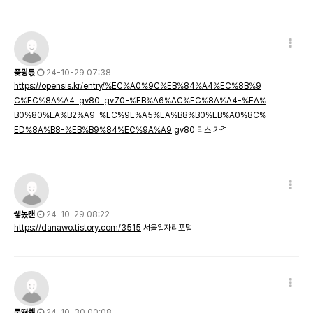
풏뮝튻
24-10-29 07:38
https://opensis.kr/entry/%EC%A0%9C%EB%84%A4%EC%8B%9
C%EC%8A%A4-gv80-gv70-%EB%A6%AC%EC%8A%A4-%EA%
B0%80%EA%B2%A9-%EC%9E%A5%EA%B8%B0%EB%A0%8C%
ED%8A%B8-%EB%B9%84%EC%9A%A9
gv80 리스 가격
쎟놌캔
24-10-29 08:22
https://danawo.tistory.com/3515
서울일자리포털
뭎뗥셽
24-10-30 00:08