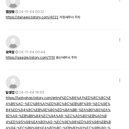
떏씑뮃
24-11-04 00:12
https://danawo.tistory.com/4022
거창세무서 주차
쇀큑챁
24-11-04 00:44
https://gaagle.tistory.com/1110
용산세무서 주차
팂셒썹
24-11-04 16:55
https://tastyshop.tistory.com/entry/%EC%86%A1%ED%8C%8C%E
A%B5%AC-%EC%86%A1%ED%8C%8C%EB%8F%99-%EC%9E%
84%ED%94%8C%EB%9E%80%ED%8A%B8-%EA%B0%80%EA%
B2%A9-%EB%B9%84%EC%9A%A9-%EC%A0%80%EB%A0%B
4%ED%95%98%EA%B3%A0-%EC%9E%98%ED%95%98%EB%8
A%94-%EC%B9%98%EA%B3%BC-%EB%B3%91%EC%9B%90-%