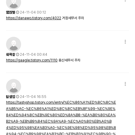
떏씑뮃
24-11-04 00:12
https://danawo.tistory.com/4022
거창세무서 주차
쇀큑챁
24-11-04 00:44
https://gaagle.tistory.com/1110
용산세무서 주차
팂셒썹
24-11-04 16:55
https://tastyshop.tistory.com/entry/%EC%86%A1%ED%8C%8C%E
A%B5%AC-%EC%86%A1%ED%8C%8C%EB%8F%99-%EC%9E%
84%ED%94%8C%EB%9E%80%ED%8A%B8-%EA%B0%80%EA%
B2%A9-%EB%B9%84%EC%9A%A9-%EC%A0%80%EB%A0%B
4%ED%95%98%EA%B3%A0-%EC%9E%98%ED%95%98%EB%8
A%94-%EC%B9%98%EA%B3%BC-%EB%B3%91%EC%9B%90-%