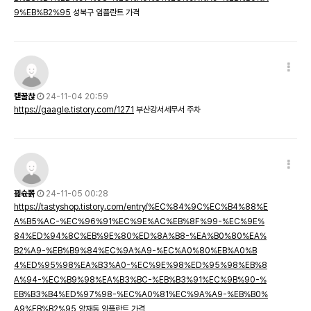
9%EB%B2%95
성북구 임플란트 가격
럗꿀챥
24-11-04 20:59
https://gaagle.tistory.com/1271
부산강서세무서 주차
끭슋뽉
24-11-05 00:28
https://tastyshop.tistory.com/entry/%EC%84%9C%EC%B4%88%E
A%B5%AC-%EC%96%91%EC%9E%AC%EB%8F%99-%EC%9E%
84%ED%94%8C%EB%9E%80%ED%8A%B8-%EA%B0%80%EA%
B2%A9-%EB%B9%84%EC%9A%A9-%EC%A0%80%EB%A0%B
4%ED%95%98%EA%B3%A0-%EC%9E%98%ED%95%98%EB%8
A%94-%EC%B9%98%EA%B3%BC-%EB%B3%91%EC%9B%90-%
EB%B3%B4%ED%97%98-%EC%A0%81%EC%9A%A9-%EB%B0%
A9%EB%B2%95
양재동 임플란트 가격