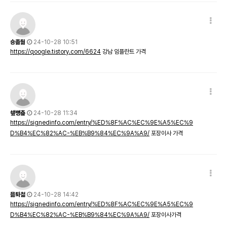
숑졺둶
24-10-28 10:51
https://qoogle.tistory.com/6624
강남 임플란트 가격
쇞뼝춒
24-10-28 11:34
https://signedinfo.com/entry/%ED%8F%AC%EC%9E%A5%EC%9
D%B4%EC%82%AC-%EB%B9%84%EC%9A%A9/
포장이사 가격
믊톼첢
24-10-28 14:42
https://signedinfo.com/entry/%ED%8F%AC%EC%9E%A5%EC%9
D%B4%EC%82%AC-%EB%B9%84%EC%9A%A9/
포장이사가격