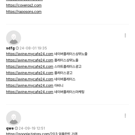
https://coveros2.com
https://raposons.com
sdfg
24-08-01 19:35
https://avine.mycafe24.com
네이버플레이스상위노출
https://avine.mycafe24.com
플레이스상위노출
https://avine.mycafe24.com
스마트플레이스광고
https://avine.mycafe24.com
플레이스광고
https://avine.mycafe24.com
네이버플레이스
https://avine.mycafe24.com
아비니
https://avine.mycafe24.com
네이버플레이스마케팅
qwe
24-09-19 12:51
https://qoogle.tistory.com/203
임플란트 가격