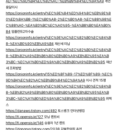
AD-%EC%9D%B4%EC%82%AC-%EB%B9%84%EC%9A%A9
개인
용달이사
https://onioninfo.kr/entry/%EC%9E%84%ED%94%8C%EB%9E%8
0%ED%8A%B8-1%EC%B0%A8-2%EC%B0%A8-%EC%88%98%E
C%88%A0-%EA%B3%BC%EC%A0%95-%EA%B8%B0%EA%B0%
84
임플란트2차수술
https://onioninfo.kr/entry/%EC%9E%AC%EC%82%B0%EC%84%B
8-%EA%B0%90%EB%A9%B4
재산세 미납
https://onioninfo.kr/entry/%EC%9E%AC%EC%82%B0%EC%84%B
8-%EB%82%A9%EB%B6%80%EB%B0%A9%EB%B2%95%EA%B
3%BC-%EC%A1%B0%ED%9A%8C%EB%B0%A9%EB%B2%95
재산
세 조회방법
https://onioninfo.kr/entry/15%ED%8F%89-17%ED%8F%89-%EC%
9D%B4%EC%82%AC%EB%B9%84%EC%9A%A9
이사 견적 15평
https://onioninfo.kr/entry/%EC%9E%AC%EC%82%B0%EC%84%B
8-%EB%82%A9%EB%B6%80%EB%B0%A9%EB%B2%95%EA%B
3%BC-%EC%A1%B0%ED%9A%8C%EB%B0%A9%EB%B2%95
위텍
스
https://danawo.tistory.com/482
토스뱅크 인터넷뱅킹
https://tl.opensis.kr/127
모닝 렌트비
https://tl.opensis.kr/146
승용차 1년 렌트
https://dongryo.tistory.com/2038
강북한의원 추천