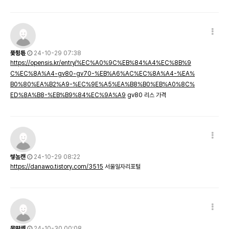
풏뮝튻
24-10-29 07:38
https://opensis.kr/entry/%EC%A0%9C%EB%84%A4%EC%8B%9
C%EC%8A%A4-gv80-gv70-%EB%A6%AC%EC%8A%A4-%EA%
B0%80%EA%B2%A9-%EC%9E%A5%EA%B8%B0%EB%A0%8C%
ED%8A%B8-%EB%B9%84%EC%9A%A9
gv80 리스 가격
쎟놌캔
24-10-29 08:22
https://danawo.tistory.com/3515
서울일자리포털
뭎뗥셽
24-10-30 00:08