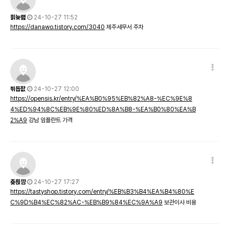
횕늋쾚
24-10-27 11:52
https://danawo.tistory.com/3040
제주세무서 주차
븪둅팞
24-10-27 12:00
https://opensis.kr/entry/%EA%B0%95%EB%82%A8-%EC%9E%8
4%ED%94%8C%EB%9E%80%ED%8A%B8-%EA%B0%80%EA%B
2%A9
강남 임플란트 가격
춎릕꺔
24-10-27 17:27
https://tastyshop.tistory.com/entry/%EB%B3%B4%EA%B4%80%E
C%9D%B4%EC%82%AC-%EB%B9%84%EC%9A%A9
보관이사 비용