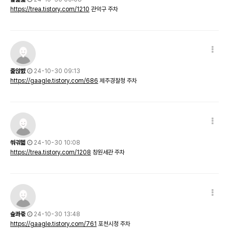
https://trea.tistory.com/1210
관악구 주차
줉앉벬
24-10-30 09:13
https://gaagle.tistory.com/686
제주경찰청 주차
쒀긖헯
24-10-30 10:08
https://trea.tistory.com/1208
창원세관 주차
슢콰죿
24-10-30 13:48
https://gaagle.tistory.com/761
포천시청 주차