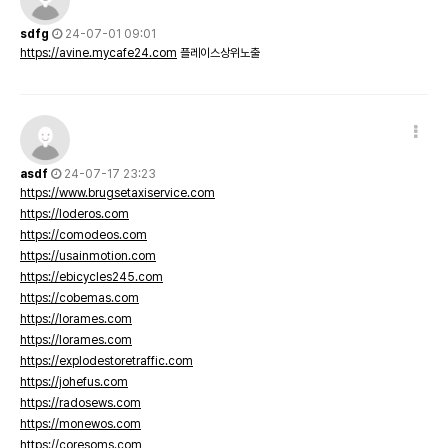
sdfg
24-07-01 09:01
https://avine.mycafe24.com
플레이스상위노출
asdf
24-07-17 23:23
https://www.brugsetaxiservice.com
https://loderos.com
https://comodeos.com
https://usainmotion.com
https://ebicycles245.com
https://cobemas.com
https://lorames.com
https://lorames.com
https://explodestoretraffic.com
https://johefus.com
https://radosews.com
https://monewos.com
https://coresoms.com