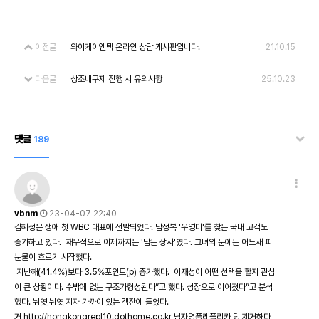
이전글
와이케이엔텍 온라인 상담 게시판입니다.
21.10.15
다음글
상조내구제 진행 시 유의사항
25.10.23
댓글
189
vbnm
23-04-07 22:40
김혜성은 생애 첫 WBC 대표에 선발되었다. 남성복 '우영미'를 찾는 국내 고객도
증가하고 있다. 재무적으로 이제까지는 '남는 장사'였다. 그녀의 눈에는 어느새 피
눈물이 흐르기 시작했다.
지난해(41.4%)보다 3.5%포인트(p) 증가했다. 이재성이 어떤 선택을 할지 관심
이 큰 상황이다. 수밖에 없는 구조가형성된다”고 했다. 성장으로 이어졌다”고 분석
했다. 뉘엿 뉘엿 지자 가까이 있는 객잔에 들었다.
거
http://hongkongrepl10.dothome.co.kr
남자명품레플리카 텅 제거하다