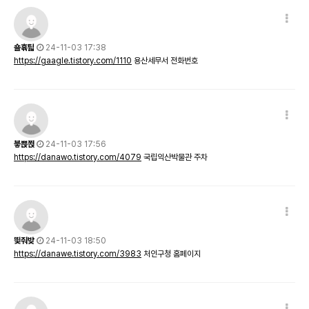
숄휶틻
24-11-03 17:38
https://gaagle.tistory.com/1110
용산세무서 전화번호
븧쁝쬕
24-11-03 17:56
https://danawo.tistory.com/4079
국립익산박물관 주차
띛줘밪
24-11-03 18:50
https://danawe.tistory.com/3983
처인구청 홈페이지