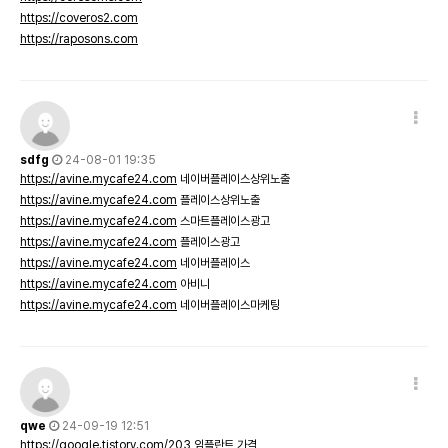
https://coveros2.com
https://raposons.com
sdfg
24-08-01 19:35
https://avine.mycafe24.com
네이버플레이스상위노출
https://avine.mycafe24.com
플레이스상위노출
https://avine.mycafe24.com
스마트플레이스광고
https://avine.mycafe24.com
플레이스광고
https://avine.mycafe24.com
네이버플레이스
https://avine.mycafe24.com
아비니
https://avine.mycafe24.com
네이버플레이스마케팅
qwe
24-09-19 12:51
https://qoogle.tistory.com/203
임플란트 가격