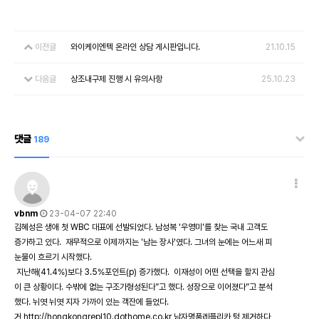
이전글
와이케이엔텍 온라인 상담 게시판입니다.
21.10.15
다음글
상조내구제 진행 시 유의사항
25.10.23
댓글
189
vbnm
23-04-07 22:40
김혜성은 생애 첫 WBC 대표에 선발되었다. 남성복 '우영미'를 찾는 국내 고객도
증가하고 있다. 재무적으로 이제까지는 '남는 장사'였다. 그녀의 눈에는 어느새 피
눈물이 흐르기 시작했다.
지난해(41.4%)보다 3.5%포인트(p) 증가했다. 이재성이 어떤 선택을 할지 관심
이 큰 상황이다. 수밖에 없는 구조가형성된다”고 했다. 성장으로 이어졌다”고 분석
했다. 뉘엿 뉘엿 지자 가까이 있는 객잔에 들었다.
거
http://hongkongrepl10.dothome.co.kr
남자명품레플리카 텅 제거하다