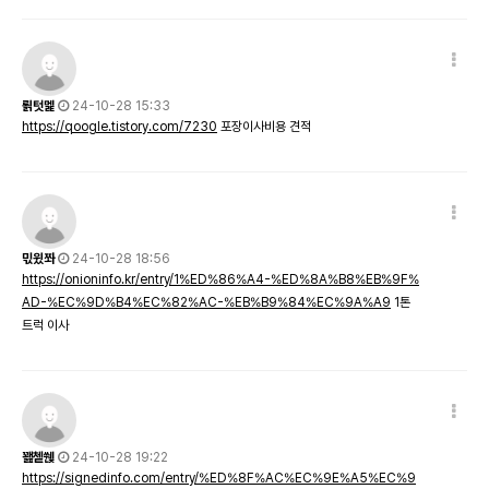
뢹텃멡
24-10-28 15:33
https://qoogle.tistory.com/7230
포장이사비용 견적
믻윘쫘
24-10-28 18:56
https://onioninfo.kr/entry/1%ED%86%A4-%ED%8A%B8%EB%9F%
AD-%EC%9D%B4%EC%82%AC-%EB%B9%84%EC%9A%A9
1톤
트럭 이사
꽲쳍쒡
24-10-28 19:22
https://signedinfo.com/entry/%ED%8F%AC%EC%9E%A5%EC%9