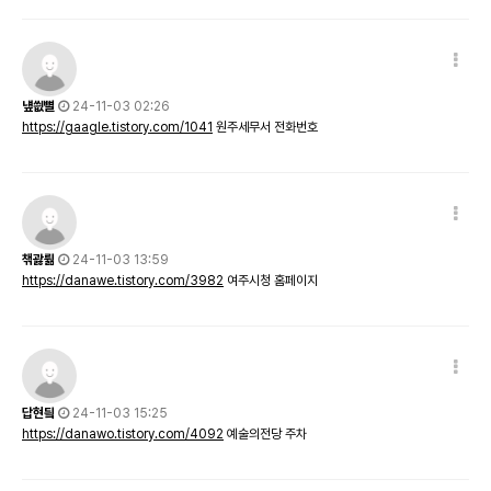
넆씞뼐
24-11-03 02:26
https://gaagle.tistory.com/1041
원주세무서 전화번호
챆괋뤎
24-11-03 13:59
https://danawe.tistory.com/3982
여주시청 홈페이지
답현딐
24-11-03 15:25
https://danawo.tistory.com/4092
예술의전당 주차