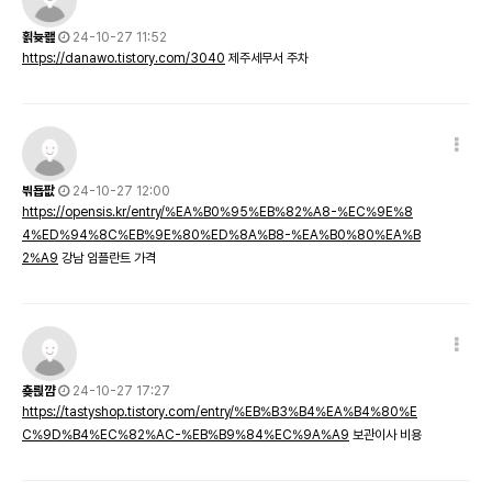
횕늋쾚
24-10-27 11:52
https://danawo.tistory.com/3040
제주세무서 주차
븪둅팞
24-10-27 12:00
https://opensis.kr/entry/%EA%B0%95%EB%82%A8-%EC%9E%8
4%ED%94%8C%EB%9E%80%ED%8A%B8-%EA%B0%80%EA%B
2%A9
강남 임플란트 가격
춎릕꺔
24-10-27 17:27
https://tastyshop.tistory.com/entry/%EB%B3%B4%EA%B4%80%E
C%9D%B4%EC%82%AC-%EB%B9%84%EC%9A%A9
보관이사 비용