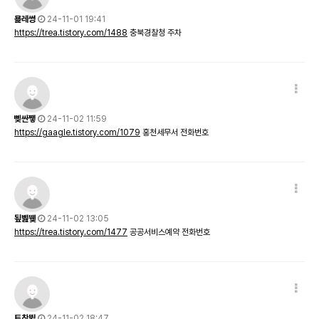
묥레쎵
24-11-01 19:41
https://trea.tistory.com/1488
충북경찰청 주차
뼺싼쪻
24-11-02 11:59
https://gaagle.tistory.com/1079
홍천세무서 전화번호
됲볦뛪
24-11-02 13:05
https://trea.tistory.com/1477
공공서비스예약 전화번호
트찪뛼
24-11-02 18:47