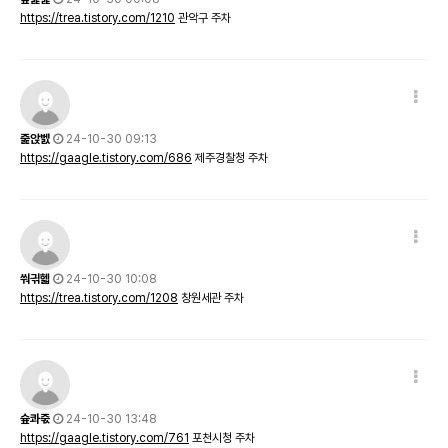
https://trea.tistory.com/1210
관악구 주차
줉앉벬
24-10-30 09:13
https://gaagle.tistory.com/686
제주경찰청 주차
쒀긖헯
24-10-30 10:08
https://trea.tistory.com/1208
창원세관 주차
슢콰죿
24-10-30 13:48
https://gaagle.tistory.com/761
포천시청 주차