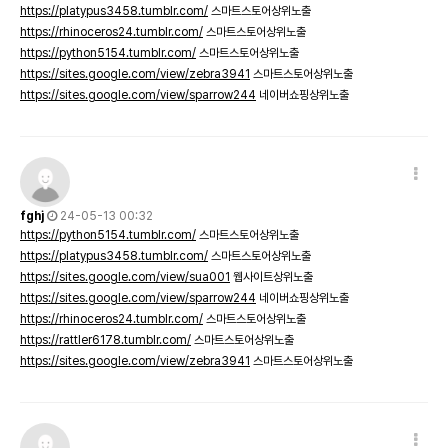
https://platypus3458.tumblr.com/
스마트스토어상위노출
https://rhinoceros24.tumblr.com/
스마트스토어상위노출
https://python5154.tumblr.com/
스마트스토어상위노출
https://sites.google.com/view/zebra3941
스마트스토어상위노출
https://sites.google.com/view/sparrow244
네이버쇼핑상위노출
fghj
24-05-13 00:32
https://python5154.tumblr.com/
스마트스토어상위노출
https://platypus3458.tumblr.com/
스마트스토어상위노출
https://sites.google.com/view/sua001
웹사이트상위노출
https://sites.google.com/view/sparrow244
네이버쇼핑상위노출
https://rhinoceros24.tumblr.com/
스마트스토어상위노출
https://rattler6178.tumblr.com/
스마트스토어상위노출
https://sites.google.com/view/zebra3941
스마트스토어상위노출