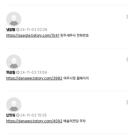
넆씞뼐
24-11-03 02:26
https://gaagle.tistory.com/1041
원주세무서 전화번호
챆괋뤎
24-11-03 13:59
https://danawe.tistory.com/3982
여주시청 홈페이지
답현딐
24-11-03 15:25
https://danawo.tistory.com/4092
예술의전당 주차