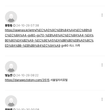
풏뮝튻
24-10-29 07:38
https://opensis.kr/entry/%EC%A0%9C%EB%84%A4%EC%8B%9
C%EC%8A%A4-gv80-gv70-%EB%A6%AC%EC%8A%A4-%EA%
B0%80%EA%B2%A9-%EC%9E%A5%EA%B8%B0%EB%A0%8C%
ED%8A%B8-%EB%B9%84%EC%9A%A9
gv80 리스 가격
쎟놌캔
24-10-29 08:22
https://danawo.tistory.com/3515
서울일자리포털
뭎뗥셽
24-10-30 00:08