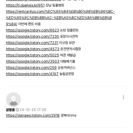
https://tl.opensis.kr/951
강남 동물병원
https://rentcar4us.com/%EC%95%84%EB%B0%98%EB%96%BC-
%ED%95%9C%EB%8B%AC-%EB%A0%8C%ED%8A%B8%EB%B
9%84/
아반떼 렌트 비용
https://qoogle.tistory.com/6623
논현 임플란트
https://qoogle.tistory.com/7230
포장이사견적
https://qoogle.tistory.com/7231
이삿짐 보관
https://qoogle.tistory.com/4573
운전면허시험장
https://qoogle.tistory.com/5025
여권 재발급
https://qoogle.tistory.com/3503
대형폐기물
https://qoogle.tistory.com/259
순환거버넌스
https://qoogle.tistory.com/4197
농협공판장
딾혵룓
24-10-26 17:39
https://danawo.tistory.com/2918
경북대 lms