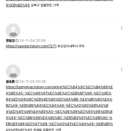
9%EB%B2%95
성북구 임플란트 가격
럗꿀챥
24-11-04 20:59
https://gaagle.tistory.com/1271
부산강서세무서 주차
끭슋뽉
24-11-05 00:28
https://tastyshop.tistory.com/entry/%EC%84%9C%EC%B4%88%E
A%B5%AC-%EC%96%91%EC%9E%AC%EB%8F%99-%EC%9E%
84%ED%94%8C%EB%9E%80%ED%8A%B8-%EA%B0%80%EA%
B2%A9-%EB%B9%84%EC%9A%A9-%EC%A0%80%EB%A0%B
4%ED%95%98%EA%B3%A0-%EC%9E%98%ED%95%98%EB%8
A%94-%EC%B9%98%EA%B3%BC-%EB%B3%91%EC%9B%90-%
EB%B3%B4%ED%97%98-%EC%A0%81%EC%9A%A9-%EB%B0%
A9%EB%B2%95
양재동 임플란트 가격