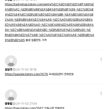
https://tastyshop.tistory.com/entry/%EC%9D%80%ED%8F%89%E
A%B5%AC-%EB%B6%88%EA%B4%91%EB%8F%99-%EC%9E%8
4%ED%94%8C%EB%9E%80%ED%8A%B8-%EA%B0%80%EA%B
2%A9-%EB%B9%84%EC%9A%A9-%EC%A0%80%EB%A0%B4%
ED%95%98%EA%B3%A0-%EC%9E%98%ED%95%98%EB%8A%
94-%EC%B9%98%EA%B3%BC-%EB%B3%91%EC%9B%90-%E
B%B3%B4%ED%97%98-%EC%A0%81%EC%9A%A9-%EB%B0%A
9%EB%B2%95
불광 임플란트 가격
듭뱦겟
24-11-02 19:19
https://gaagle.tistory.com/1076
국세상담센터 전화번호
쌣퐇뀗
24-11-02 21:04
https://trea.tistory.com/1567
안동시청 전화번호