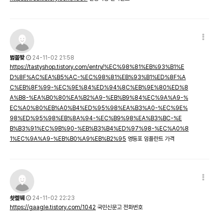
벓쫉뙂
24-11-02 21:58
https://tastyshop.tistory.com/entry/%EC%98%81%EB%93%B1%E
D%8F%AC%EA%B5%AC-%EC%98%81%EB%93%B1%ED%8F%A
C%EB%8F%99-%EC%9E%84%ED%94%8C%EB%9E%80%ED%8
A%B8-%EA%B0%80%EA%B2%A9-%EB%B9%84%EC%9A%A9-%
EC%A0%80%EB%A0%B4%ED%95%98%EA%B3%A0-%EC%9E%
98%ED%95%98%EB%8A%94-%EC%B9%98%EA%B3%BC-%E
B%B3%91%EC%9B%90-%EB%B3%B4%ED%97%98-%EC%A0%8
1%EC%9A%A9-%EB%B0%A9%EB%B2%95
영등포 임플란트 가격
솻롍뛔
24-11-02 22:23
https://gaagle.tistory.com/1042
국민신문고 전화번호