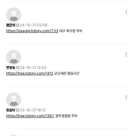
쾥먒녞
24-10-31 02:58
https://gaagle.tistory.com/733
대구 북구청 주차
퍳퐝욪
24-10-31 12:43
https://trea.tistory.com/1412
군산세관 점심시간
뜅쇪탂
24-10-31 18:12
https://trea.tistory.com/1397
광주경찰청 주차