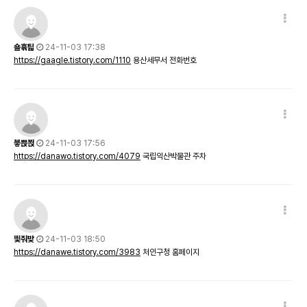
숄휶틻
24-11-03 17:38
https://gaagle.tistory.com/1110
용산세무서 전화번호
븧쁝쬕
24-11-03 17:56
https://danawo.tistory.com/4079
국립익산박물관 주차
띛줘밪
24-11-03 18:50
https://danawe.tistory.com/3983
처인구청 홈페이지