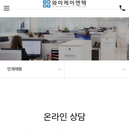
인재채용
온라인 상담