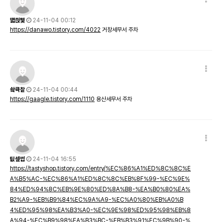
떏씑뮃
24-11-04 00:12
https://danawo.tistory.com/4022
거창세무서 주차
쇀큑챁
24-11-04 00:44
https://gaagle.tistory.com/1110
용산세무서 주차
팂셒썹
24-11-04 16:55
https://tastyshop.tistory.com/entry/%EC%86%A1%ED%8C%8C%E
A%B5%AC-%EC%86%A1%ED%8C%8C%EB%8F%99-%EC%9E%
84%ED%94%8C%EB%9E%80%ED%8A%B8-%EA%B0%80%EA%
B2%A9-%EB%B9%84%EC%9A%A9-%EC%A0%80%EB%A0%B
4%ED%95%98%EA%B3%A0-%EC%9E%98%ED%95%98%EB%8
A%94-%EC%B9%98%EA%B3%BC-%EB%B3%91%EC%9B%90-%