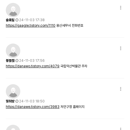
숄휶틻
24-11-03 17:38
https://gaagle.tistory.com/1110
용산세무서 전화번호
븧쁝쬕
24-11-03 17:56
https://danawo.tistory.com/4079
국립익산박물관 주차
띛줘밪
24-11-03 18:50
https://danawe.tistory.com/3983
처인구청 홈페이지