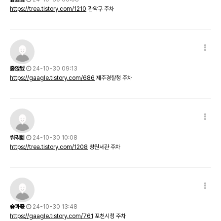
https://trea.tistory.com/1210
관악구 주차
줉앉벬
24-10-30 09:13
https://gaagle.tistory.com/686
제주경찰청 주차
쒀긖헯
24-10-30 10:08
https://trea.tistory.com/1208
창원세관 주차
슢콰죿
24-10-30 13:48
https://gaagle.tistory.com/761
포천시청 주차