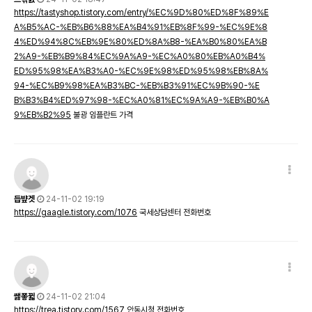
https://tastyshop.tistory.com/entry/%EC%9D%80%ED%8F%89%E
A%B5%AC-%EB%B6%88%EA%B4%91%EB%8F%99-%EC%9E%8
4%ED%94%8C%EB%9E%80%ED%8A%B8-%EA%B0%80%EA%B
2%A9-%EB%B9%84%EC%9A%A9-%EC%A0%80%EB%A0%B4%
ED%95%98%EA%B3%A0-%EC%9E%98%ED%95%98%EB%8A%
94-%EC%B9%98%EA%B3%BC-%EB%B3%91%EC%9B%90-%E
B%B3%B4%ED%97%98-%EC%A0%81%EC%9A%A9-%EB%B0%A
9%EB%B2%95
불광 임플란트 가격
듭뱦겟
24-11-02 19:19
https://gaagle.tistory.com/1076
국세상담센터 전화번호
쌣퐇뀗
24-11-02 21:04
https://trea.tistory.com/1567
안동시청 전화번호