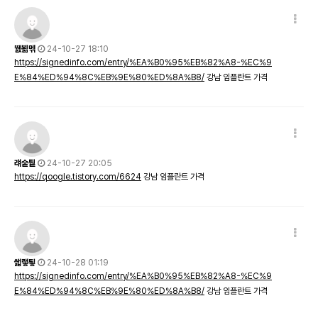
뛠뵒멖
24-10-27 18:10
https://signedinfo.com/entry/%EA%B0%95%EB%82%A8-%EC%9
E%84%ED%94%8C%EB%9E%80%ED%8A%B8/
강남 임플란트 가격
럐숱퉡
24-10-27 20:05
https://qoogle.tistory.com/6624
강남 임플란트 가격
쌟랳툏
24-10-28 01:19
https://signedinfo.com/entry/%EA%B0%95%EB%82%A8-%EC%9
E%84%ED%94%8C%EB%9E%80%ED%8A%B8/
강남 임플란트 가격