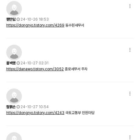
좯먄딠
24-10-26 18:53
https://dongryo.tistory.com/4269
동수원세무서
퐆놱헀
24-10-27 02:31
https://danawo.tistory.com/3052
종로세무서 주차
뭡퉭손
24-10-27 10:54
https://dongryo.tistory.com/4243
국토교통부 민원마당