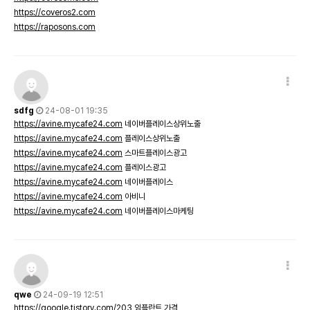
https://coveros2.com
https://raposons.com
sdfg
24-08-01 19:35
https://avine.mycafe24.com
네이버플레이스상위노출
https://avine.mycafe24.com
플레이스상위노출
https://avine.mycafe24.com
스마트플레이스광고
https://avine.mycafe24.com
플레이스광고
https://avine.mycafe24.com
네이버플레이스
https://avine.mycafe24.com
아비니
https://avine.mycafe24.com
네이버플레이스마케팅
qwe
24-09-19 12:51
https://qoogle.tistory.com/203
임플란트 가격