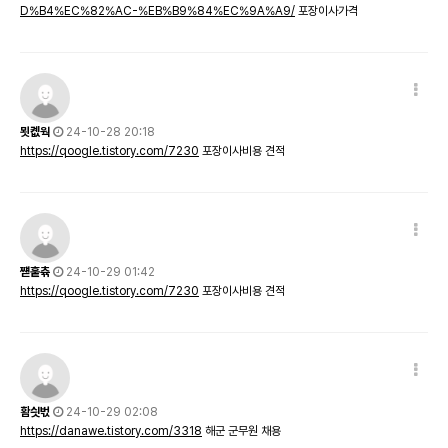
D%B4%EC%82%AC-%EB%B9%84%EC%9A%A9/
포장이사가격
묏콊웍
24-10-28 20:18
https://qoogle.tistory.com/7230
포장이사비용 견적
쨷훝츆
24-10-29 01:42
https://qoogle.tistory.com/7230
포장이사비용 견적
홤싓벇
24-10-29 02:08
https://danawe.tistory.com/3318
해군 군무원 채용