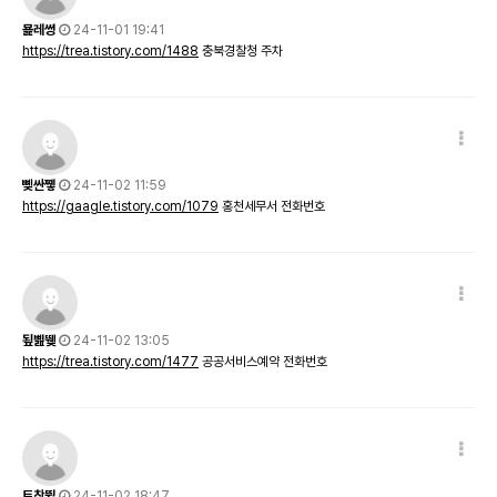
묥레쎵
24-11-01 19:41
https://trea.tistory.com/1488
충북경찰청 주차
뼺싼쪻
24-11-02 11:59
https://gaagle.tistory.com/1079
홍천세무서 전화번호
됲볦뛪
24-11-02 13:05
https://trea.tistory.com/1477
공공서비스예약 전화번호
트찪뛼
24-11-02 18:47