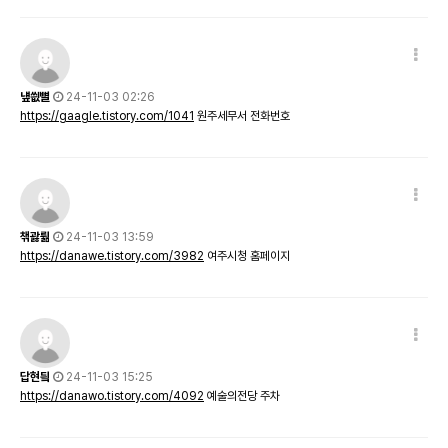
넆씞뼐
24-11-03 02:26
https://gaagle.tistory.com/1041
원주세무서 전화번호
챆괋뤎
24-11-03 13:59
https://danawe.tistory.com/3982
여주시청 홈페이지
답현딐
24-11-03 15:25
https://danawo.tistory.com/4092
예술의전당 주차