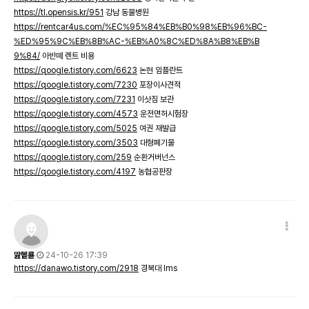
https://tl.opensis.kr/951
강남 동물병원
https://rentcar4us.com/%EC%95%84%EB%B0%98%EB%96%BC-
%ED%95%9C%EB%8B%AC-%EB%A0%8C%ED%8A%B8%EB%B
9%84/
아반떼 렌트 비용
https://qoogle.tistory.com/6623
논현 임플란트
https://qoogle.tistory.com/7230
포장이사견적
https://qoogle.tistory.com/7231
이삿짐 보관
https://qoogle.tistory.com/4573
운전면허시험장
https://qoogle.tistory.com/5025
여권 재발급
https://qoogle.tistory.com/3503
대형폐기물
https://qoogle.tistory.com/259
순환거버넌스
https://qoogle.tistory.com/4197
농협공판장
딾혵룓
24-10-26 17:39
https://danawo.tistory.com/2918
경북대 lms