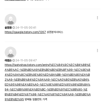
솺쾀쬱
24-11-05 00:41
https://gaagle.tistory.com/1267
상권분석서비스
럐쵌손
24-11-05 09:47
https://tastyshop.tistory.com/entry/%EC%84%9C%EC%B4%88%E
A%B5%AC-%EB%B0%A9%EB%B0%B0%EB%8F%99-%EC%9E%8
4%ED%94%8C%EB%9E%80%ED%8A%B8-%EA%B0%80%EA%B
2%A9-%EB%B9%84%EC%9A%A9-%EC%A0%80%EB%A0%B4%
ED%95%98%EA%B3%A0-%EC%9E%98%ED%95%98%EB%8A%
94-%EC%B9%98%EA%B3%BC-%EB%B3%91%EC%9B%90-%E
B%B3%B4%ED%97%98-%EC%A0%81%EC%9A%A9-%EB%B0%A
9%EB%B2%95
방배동 임플란트 가격