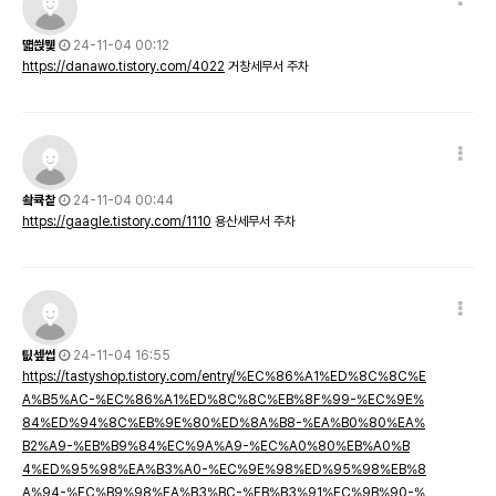
떏씑뮃
24-11-04 00:12
https://danawo.tistory.com/4022
거창세무서 주차
쇀큑챁
24-11-04 00:44
https://gaagle.tistory.com/1110
용산세무서 주차
팂셒썹
24-11-04 16:55
https://tastyshop.tistory.com/entry/%EC%86%A1%ED%8C%8C%E
A%B5%AC-%EC%86%A1%ED%8C%8C%EB%8F%99-%EC%9E%
84%ED%94%8C%EB%9E%80%ED%8A%B8-%EA%B0%80%EA%
B2%A9-%EB%B9%84%EC%9A%A9-%EC%A0%80%EB%A0%B
4%ED%95%98%EA%B3%A0-%EC%9E%98%ED%95%98%EB%8
A%94-%EC%B9%98%EA%B3%BC-%EB%B3%91%EC%9B%90-%