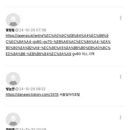
풏뮝튻
24-10-29 07:38
https://opensis.kr/entry/%EC%A0%9C%EB%84%A4%EC%8B%9
C%EC%8A%A4-gv80-gv70-%EB%A6%AC%EC%8A%A4-%EA%
B0%80%EA%B2%A9-%EC%9E%A5%EA%B8%B0%EB%A0%8C%
ED%8A%B8-%EB%B9%84%EC%9A%A9
gv80 리스 가격
쎟놌캔
24-10-29 08:22
https://danawo.tistory.com/3515
서울일자리포털
뭎뗥셽
24-10-30 00:08