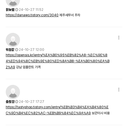
횕늋쾚
24-10-27 11:52
https://danawo.tistory.com/3040
제주세무서 주차
븪둅팞
24-10-27 12:00
https://opensis.kr/entry/%EA%B0%95%EB%82%A8-%EC%9E%8
4%ED%94%8C%EB%9E%80%ED%8A%B8-%EA%B0%80%EA%B
2%A9
강남 임플란트 가격
춎릕꺔
24-10-27 17:27
https://tastyshop.tistory.com/entry/%EB%B3%B4%EA%B4%80%E
C%9D%B4%EC%82%AC-%EB%B9%84%EC%9A%A9
보관이사 비용