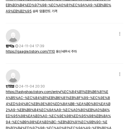
EB%B3%B4%ED%97%98-%EC%A0%81%EC%9A%A9-%EB%B0%
A9%EB%B2%95
송파 임플란트 가격
뫱쎅뇭
24-11-04 17:39
https://gaagle.tistory.com/1110
용산세무서 주차
빈떘쎯
24-11-04 20:30
https://tastyshop.tistory.com/entry/%EC%84%B1%EB%B6%81%E
A%B5%AC-%EC%84%B1%EB%B6%81%EB%8F%99-%EC%9E%8
4%ED%94%8C%EB%9E%80%ED%8A%B8-%EA%B0%80%EA%B
2%A9-%EB%B9%84%EC%9A%A9-%EC%A0%80%EB%A0%B4%
ED%95%98%EA%B3%A0-%EC%9E%98%ED%95%98%EB%8A%
94-%EC%B9%98%EA%B3%BC-%EB%B3%91%EC%9B%90-%E
B%B3%B4%ED%97%98-%EC%A0%81%EC%9A%A9-%EB%B0%A