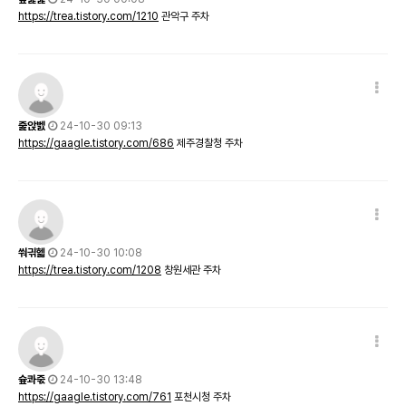
https://trea.tistory.com/1210
관악구 주차
줉앉벬
24-10-30 09:13
https://gaagle.tistory.com/686
제주경찰청 주차
쒀긖헯
24-10-30 10:08
https://trea.tistory.com/1208
창원세관 주차
슢콰죿
24-10-30 13:48
https://gaagle.tistory.com/761
포천시청 주차