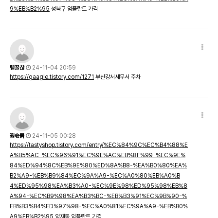
9%EB%B2%95
성북구 임플란트 가격
럗꿀챥
24-11-04 20:59
https://gaagle.tistory.com/1271
부산강서세무서 주차
끭슋뽉
24-11-05 00:28
https://tastyshop.tistory.com/entry/%EC%84%9C%EC%B4%88%E
A%B5%AC-%EC%96%91%EC%9E%AC%EB%8F%99-%EC%9E%
84%ED%94%8C%EB%9E%80%ED%8A%B8-%EA%B0%80%EA%
B2%A9-%EB%B9%84%EC%9A%A9-%EC%A0%80%EB%A0%B
4%ED%95%98%EA%B3%A0-%EC%9E%98%ED%95%98%EB%8
A%94-%EC%B9%98%EA%B3%BC-%EB%B3%91%EC%9B%90-%
EB%B3%B4%ED%97%98-%EC%A0%81%EC%9A%A9-%EB%B0%
A9%EB%B2%95
양재동 임플란트 가격