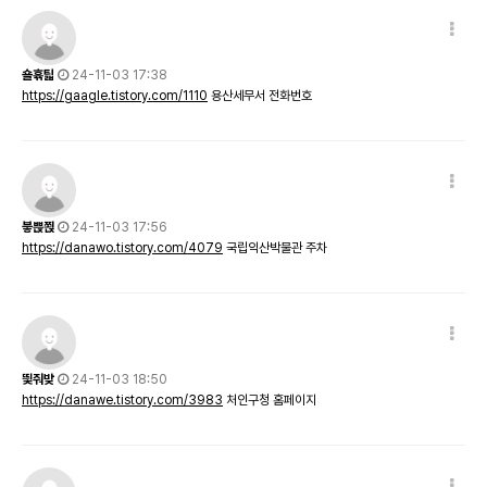
숄휶틻
24-11-03 17:38
https://gaagle.tistory.com/1110
용산세무서 전화번호
븧쁝쬕
24-11-03 17:56
https://danawo.tistory.com/4079
국립익산박물관 주차
띛줘밪
24-11-03 18:50
https://danawe.tistory.com/3983
처인구청 홈페이지