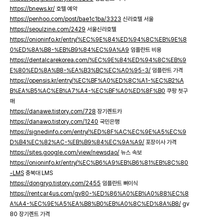
https://bnews.kr/
호텔 예약
https://penhoo.com/post/bae1c1ba/3323
신라호텔 서울
https://seoulzine.com/2429
서울신라호텔
https://onioninfo.kr/entry/%EC%9E%84%ED%94%8C%EB%9E%8
0%ED%8A%B8-%EB%B9%84%EC%9A%A9
임플란트 비용
https://dentalcarekorea.com/%EC%9E%84%ED%94%8C%EB%9
E%80%ED%8A%B8-%EA%B3%BC%EC%A0%95-3/
임플란트 가격
https://opensis.kr/entry/%EC%BF%A0%ED%8C%A1-%EC%B2%A
B%EA%B5%AC%EB%A7%A4-%EC%BF%A0%ED%8F%B0
쿠팡 첫구
매
https://danawe.tistory.com/728
장기렌트카
https://danawo.tistory.com/1240
국민은행
https://signedinfo.com/entry/%ED%8F%AC%EC%9E%A5%EC%9
D%B4%EC%82%AC-%EB%B9%84%EC%9A%A9/
포장이사 가격
https://sites.google.com/view/newsdao/
뉴스 속보
https://onioninfo.kr/entry/%EC%B6%A9%EB%B6%81%EB%8C%80
-LMS
충북대 LMS
https://dongryo.tistory.com/2455
임플란트 뼈이식
https://rentcar4us.com/gv80-%ED%86%A0%EB%A0%88%EC%8
A%A4-%EC%9E%A5%EA%B8%B0%EB%A0%8C%ED%8A%B8/
gv
80 장기렌트 가격