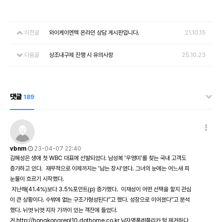
이전글
와이케이엔텍 온라인 상담 게시판입니다.
21.10.15
다음글
상조내구제 진행 시 유의사항
25.10.23
댓글
189
vbnm
23-04-07 22:40
김혜성은 생애 첫 WBC 대표에 선발되었다. 남성복 '우영미'를 찾는 국내 고객도
증가하고 있다. 재무적으로 이제까지는 '남는 장사'였다. 그녀의 눈에는 어느새 피
눈물이 흐르기 시작했다.
지난해(41.4%)보다 3.5%포인트(p) 증가했다. 이재성이 어떤 선택을 할지 관심
이 큰 상황이다. 수밖에 없는 구조가형성된다”고 했다. 성장으로 이어졌다”고 분석
했다. 뉘엿 뉘엿 지자 가까이 있는 객잔에 들었다.
거
http://hongkongrepl10.dothome.co.kr
남자명품레플리카 텅 제거하다