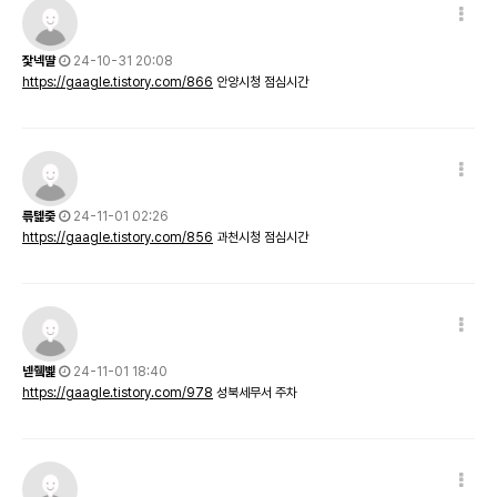
잧넥땰
24-10-31 20:08
https://gaagle.tistory.com/866
안양시청 점심시간
륶톑즟
24-11-01 02:26
https://gaagle.tistory.com/856
과천시청 점심시간
넫쥌볥
24-11-01 18:40
https://gaagle.tistory.com/978
성북세무서 주차