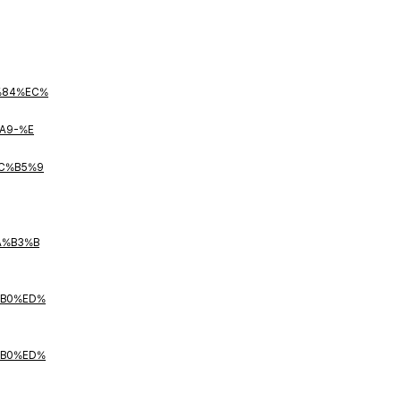
%84%EC%
A9-%E
EC%B5%9
A%B3%B
%B0%ED%
%B0%ED%