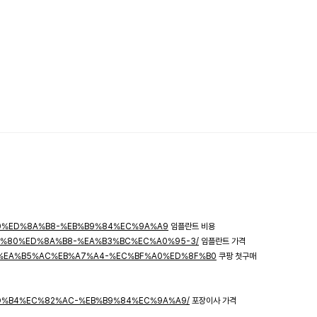
9E%80%ED%8A%B8-%EB%B9%84%EC%9A%A9
임플란트 비용
B%9E%80%ED%8A%B8-%EA%B3%BC%EC%A0%95-3/
임플란트 가격
2%AB%EA%B5%AC%EB%A7%A4-%EC%BF%A0%ED%8F%B0
쿠팡 첫구매
C%9D%B4%EC%82%AC-%EB%B9%84%EC%9A%A9/
포장이사 가격