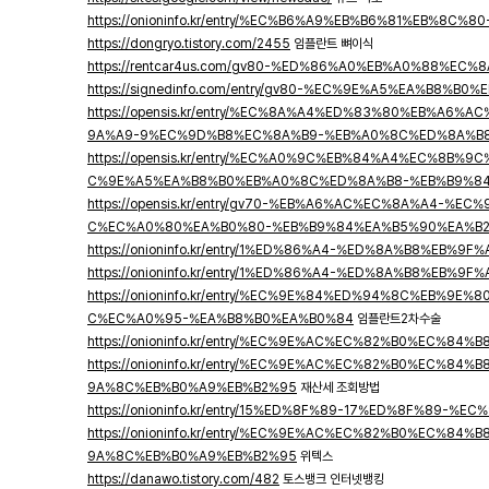
https://onioninfo.kr/entry/%EC%B6%A9%EB%B6%81%EB%8C%80
https://dongryo.tistory.com/2455
임플란트 뼈이식
https://rentcar4us.com/gv80-%ED%86%A0%EB%A0%88%
https://signedinfo.com/entry/gv80-%EC%9E%A5%EA%B8
https://opensis.kr/entry/%EC%8A%A4%ED%83%80%EB%
9A%A9-9%EC%9D%B8%EC%8A%B9-%EB%A0%8C%ED%8A%B
https://opensis.kr/entry/%EC%A0%9C%EB%84%A4%EC%8
C%9E%A5%EA%B8%B0%EB%A0%8C%ED%8A%B8-%EB%B9%8
https://opensis.kr/entry/gv70-%EB%A6%AC%EC%8A%A4
C%EC%A0%80%EA%B0%80-%EB%B9%84%EA%B5%90%EA%B
https://onioninfo.kr/entry/1%ED%86%A4-%ED%8A%B8%E
https://onioninfo.kr/entry/1%ED%86%A4-%ED%8A%B8%E
https://onioninfo.kr/entry/%EC%9E%84%ED%94%8C%EB
C%EC%A0%95-%EA%B8%B0%EA%B0%84
임플란트2차수술
https://onioninfo.kr/entry/%EC%9E%AC%EC%82%B0%EC%8
https://onioninfo.kr/entry/%EC%9E%AC%EC%82%B0%EC
9A%8C%EB%B0%A9%EB%B2%95
재산세 조회방법
https://onioninfo.kr/entry/15%ED%8F%89-17%ED%8F%89
https://onioninfo.kr/entry/%EC%9E%AC%EC%82%B0%EC
9A%8C%EB%B0%A9%EB%B2%95
위텍스
https://danawo.tistory.com/482
토스뱅크 인터넷뱅킹