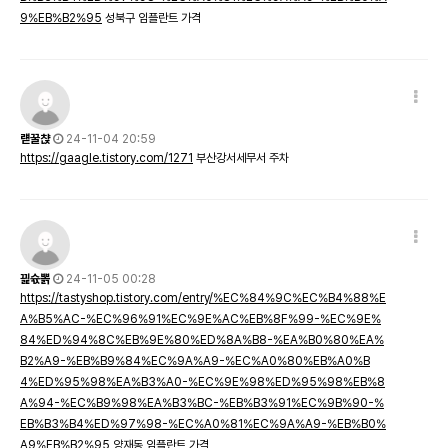
9%EB%B2%95
성북구 임플란트 가격
럗꿀챥
24-11-04 20:59
https://gaagle.tistory.com/1271
부산강서세무서 주차
끭슋뽉
24-11-05 00:28
https://tastyshop.tistory.com/entry/%EC%84%9C%EC%B4%88%E
A%B5%AC-%EC%96%91%EC%9E%AC%EB%8F%99-%EC%9E%
84%ED%94%8C%EB%9E%80%ED%8A%B8-%EA%B0%80%EA%
B2%A9-%EB%B9%84%EC%9A%A9-%EC%A0%80%EB%A0%B
4%ED%95%98%EA%B3%A0-%EC%9E%98%ED%95%98%EB%8
A%94-%EC%B9%98%EA%B3%BC-%EB%B3%91%EC%9B%90-%
EB%B3%B4%ED%97%98-%EC%A0%81%EC%9A%A9-%EB%B0%
A9%EB%B2%95
양재동 임플란트 가격