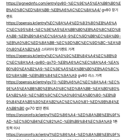
https://signedinfo.com/entry/gv80-%EC%9E%A5%EA%B8%B0%E
B%A0%8C%ED%8A%B8-%EB%A6%AC%EC%8A%A4/
gv80 장기
렌트
https://opensis.kr/entry/%EC%8A%A4%ED%83%80%EB%A6%A
C%EC%95%84-%EC%9E%A5%EA%B8%B0%EB%A0%8C%ED%8
A%B8-%EB%B9%84%EC%9A%A9-9%EC%9D%B8%EC%8A%B9-
%EB%A0%8C%ED%8A%B8-%EC%9D%BC%EC%9D%BC-%EA%B
0%80%EA%B2%A9
스타리아 장기렌트 가격
https://opensis.kr/entry/%EC%A0%9C%EB%84%A4%EC%8B%9
C%EC%8A%A4-gv80-gv70-%EB%A6%AC%EC%8A%A4-%EA%
B0%80%EA%B2%A9-%EC%9E%A5%EA%B8%B0%EB%A0%8C%
ED%8A%B8-%EB%B9%84%EC%9A%A9
gv80 리스 가격
https://opensis.kr/entry/gv70-%EB%A6%AC%EC%8A%A4-%EC%
9E%A5%EA%B8%B0%EB%A0%8C%ED%8A%B8-%EA%B0%80%
EA%B2%A9-%EC%B5%9C%EC%A0%80%EA%B0%80-%EB%B
9%84%EA%B5%90%EA%B2%AC%EC%A0%81-%ED%9B%84%E
A%B8%B0
gv70 법인 렌트
https://onioninfo.kr/entry/1%ED%86%A4-%ED%8A%B8%EB%9F%
AD-%EC%9D%B4%EC%82%AC-%EB%B9%84%EC%9A%A9
1톤
트럭 이사
https://onioninfo.kr/entry/1%ED%86%A4-%ED%8A%B8%EB%9F%