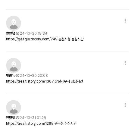
뺲펃욖
24-10-30 18:34
https://gaagle.tistory.com/749
춘천시청 점심시간
뛧콶뉴
24-10-30 20:08
https://trea.tistory.com/1307
잠실세무서 점심시간
켄턒앷
24-10-31 01:28
https://trea.tistory.com/1299
중구청 점심시간