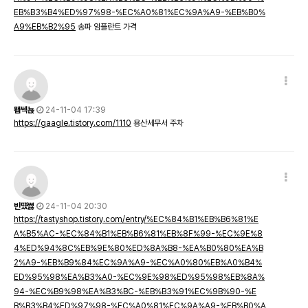
EB%B3%B4%ED%97%98-%EC%A0%81%EC%9A%A9-%EB%B0%
A9%EB%B2%95
송파 임플란트 가격
뫱쎅뇭
24-11-04 17:39
https://gaagle.tistory.com/1110
용산세무서 주차
빈떘쎯
24-11-04 20:30
https://tastyshop.tistory.com/entry/%EC%84%B1%EB%B6%81%E
A%B5%AC-%EC%84%B1%EB%B6%81%EB%8F%99-%EC%9E%8
4%ED%94%8C%EB%9E%80%ED%8A%B8-%EA%B0%80%EA%B
2%A9-%EB%B9%84%EC%9A%A9-%EC%A0%80%EB%A0%B4%
ED%95%98%EA%B3%A0-%EC%9E%98%ED%95%98%EB%8A%
94-%EC%B9%98%EA%B3%BC-%EB%B3%91%EC%9B%90-%E
B%B3%B4%ED%97%98-%EC%A0%81%EC%9A%A9-%EB%B0%A