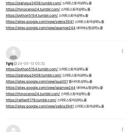
https://platypus3458.tumblr.com/
스마트스토어상위노출
https://rhinoceros24.tumblr.com/
스마트스토어상위노출
https://python5154.tumblr.com/
스마트스토어상위노출
https://sites.google.com/view/zebra3941
스마트스토어상위노출
https://sites.google.com/view/sparrow244
네이버쇼핑상위노출
fghj
24-05-13 00:32
https://python5154.tumblr.com/
스마트스토어상위노출
https://platypus3458.tumblr.com/
스마트스토어상위노출
https://sites.google.com/view/sua001
웹사이트상위노출
https://sites.google.com/view/sparrow244
네이버쇼핑상위노출
https://rhinoceros24.tumblr.com/
스마트스토어상위노출
https://rattler6178.tumblr.com/
스마트스토어상위노출
https://sites.google.com/view/zebra3941
스마트스토어상위노출