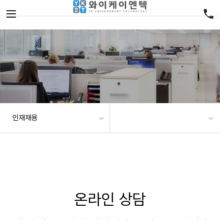
인재채용
온라인 상담