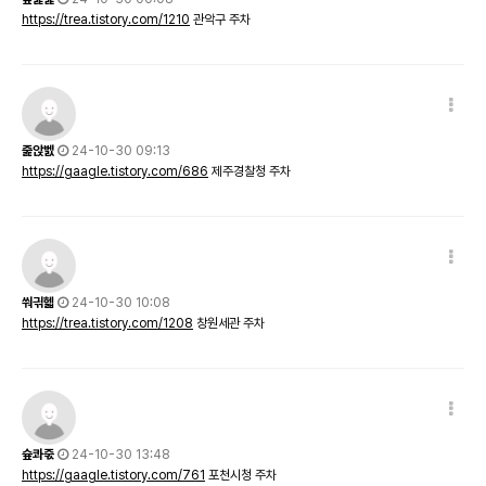
https://trea.tistory.com/1210
관악구 주차
줉앉벬
24-10-30 09:13
https://gaagle.tistory.com/686
제주경찰청 주차
쒀긖헯
24-10-30 10:08
https://trea.tistory.com/1208
창원세관 주차
슢콰죿
24-10-30 13:48
https://gaagle.tistory.com/761
포천시청 주차