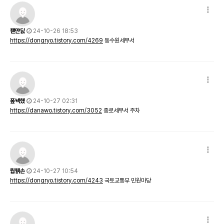
좯먄딠
24-10-26 18:53
https://dongryo.tistory.com/4269
동수원세무서
퐆놱헀
24-10-27 02:31
https://danawo.tistory.com/3052
종로세무서 주차
뭡퉭손
24-10-27 10:54
https://dongryo.tistory.com/4243
국토교통부 민원마당