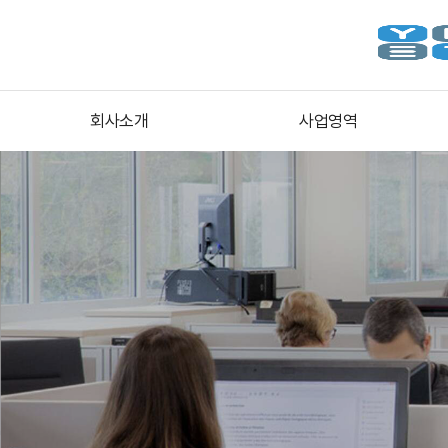
회사소개
사업영역