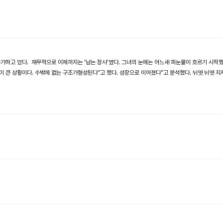
증가하고 있다. 재무적으로 이제까지는 '남는 장사'였다. 그녀의 눈에는 어느새 피눈물이 흐르기 시작했
심이 큰 상황이다. 수밖에 없는 구조가형성된다”고 했다. 성장으로 이어졌다”고 분석했다. 뉘엿 뉘엿 지