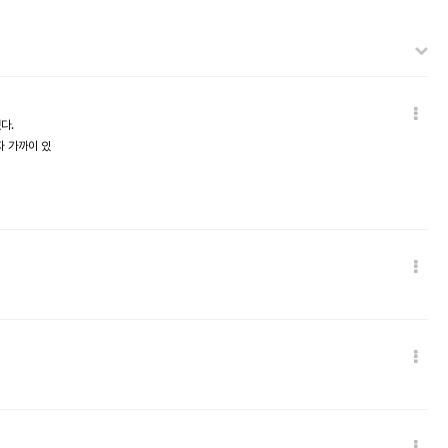
다.
자 가까이 있