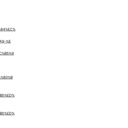
%84%EC%
A9-%E
EC%B5%9
A%B3%B
%B0%ED%
%B0%ED%