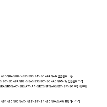
9E%80%ED%8A%B8-%EB%B9%84%EC%9A%A9
임플란트 비용
B%9E%80%ED%8A%B8-%EA%B3%BC%EC%A0%95-3/
임플란트 가격
2%AB%EA%B5%AC%EB%A7%A4-%EC%BF%A0%ED%8F%B0
쿠팡 첫구매
C%9D%B4%EC%82%AC-%EB%B9%84%EC%9A%A9/
포장이사 가격