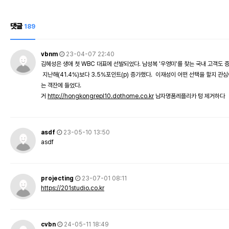
댓글
189
vbnm
23-04-07 22:40
김혜성은 생애 첫 WBC 대표에 선발되었다. 남성복 '우영미'를 찾는 국내 고객도 
지난해(41.4%)보다 3.5%포인트(p) 증가했다. 이재성이 어떤 선택을 할지 관
는 객잔에 들었다.
거
http://hongkongrepl10.dothome.co.kr
남자명품레플리카 텅 제거하다
asdf
23-05-10 13:50
asdf
projecting
23-07-01 08:11
https://201studio.co.kr
cvbn
24-05-11 18:49