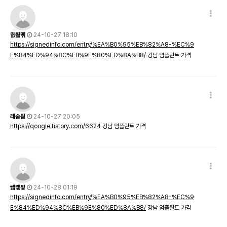
뛠뵒멖
24-10-27 18:10
https://signedinfo.com/entry/%EA%B0%95%EB%82%A8-%EC%9
E%84%ED%94%8C%EB%9E%80%ED%8A%B8/
강남 임플란트 가격
럐숱퉡
24-10-27 20:05
https://qoogle.tistory.com/6624
강남 임플란트 가격
쌟랳툏
24-10-28 01:19
https://signedinfo.com/entry/%EA%B0%95%EB%82%A8-%EC%9
E%84%ED%94%8C%EB%9E%80%ED%8A%B8/
강남 임플란트 가격