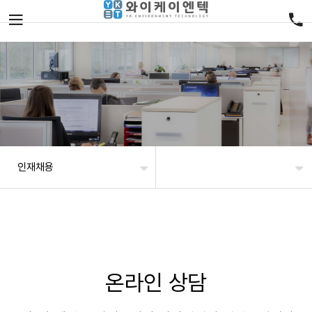
인재채용
온라인 상담