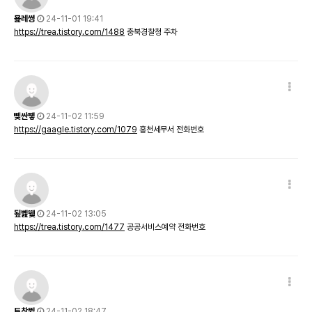
묥레쎵
24-11-01 19:41
https://trea.tistory.com/1488
충북경찰청 주차
뼺싼쪻
24-11-02 11:59
https://gaagle.tistory.com/1079
홍천세무서 전화번호
됲볦뛪
24-11-02 13:05
https://trea.tistory.com/1477
공공서비스예약 전화번호
트찪뛼
24-11-02 18:47