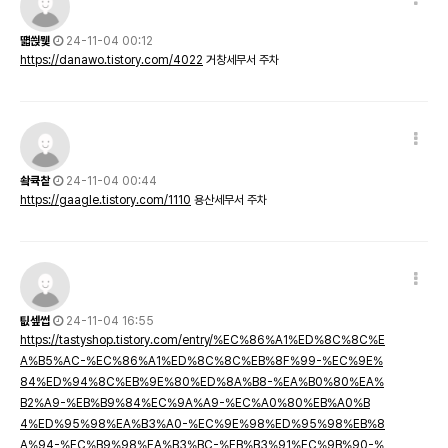
떏씑뮃
24-11-04 00:12
https://danawo.tistory.com/4022
거창세무서 주차
쇀큑챁
24-11-04 00:44
https://gaagle.tistory.com/1110
용산세무서 주차
팂셒썹
24-11-04 16:55
https://tastyshop.tistory.com/entry/%EC%86%A1%ED%8C%8C%E
A%B5%AC-%EC%86%A1%ED%8C%8C%EB%8F%99-%EC%9E%
84%ED%94%8C%EB%9E%80%ED%8A%B8-%EA%B0%80%EA%
B2%A9-%EB%B9%84%EC%9A%A9-%EC%A0%80%EB%A0%B
4%ED%95%98%EA%B3%A0-%EC%9E%98%ED%95%98%EB%8
A%94-%EC%B9%98%EA%B3%BC-%EB%B3%91%EC%9B%90-%