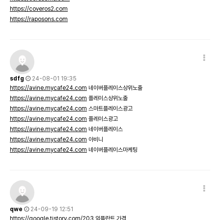
https://coveros2.com
https://raposons.com
sdfg
24-08-01 19:35
https://avine.mycafe24.com
네이버플레이스상위노출
https://avine.mycafe24.com
플레이스상위노출
https://avine.mycafe24.com
스마트플레이스광고
https://avine.mycafe24.com
플레이스광고
https://avine.mycafe24.com
네이버플레이스
https://avine.mycafe24.com
아비니
https://avine.mycafe24.com
네이버플레이스마케팅
qwe
24-09-19 12:51
https://qoogle.tistory.com/203
임플란트 가격