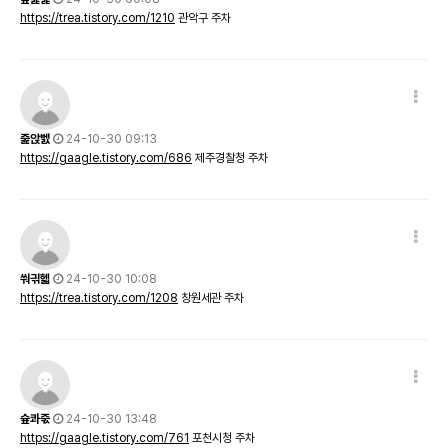
https://trea.tistory.com/1210
관악구 주차
줉앉벬
24-10-30 09:13
https://gaagle.tistory.com/686
제주경찰청 주차
쒀긖헯
24-10-30 10:08
https://trea.tistory.com/1208
창원세관 주차
슢콰죿
24-10-30 13:48
https://gaagle.tistory.com/761
포천시청 주차