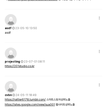
asdf
23-05-10 13:50
asdf
projecting
23-07-01 08:11
https://201studio.co.kr
cvbn
24-05-11 18:49
https://rattler6178.tumblr.com/
스마트스토어상위노출
https://sites.google.com/view/sua001
웹사이트상위노출