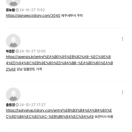
횕늋쾚
24-10-27 11:52
https://danawo.tistory.com/3040
제주세무서 주차
븪둅팞
24-10-27 12:00
https://opensis.kr/entry/%EA%B0%95%EB%82%A8-%EC%9E%8
4%ED%94%8C%EB%9E%80%ED%8A%B8-%EA%B0%80%EA%B
2%A9
강남 임플란트 가격
춎릕꺔
24-10-27 17:27
https://tastyshop.tistory.com/entry/%EB%B3%B4%EA%B4%80%E
C%9D%B4%EC%82%AC-%EB%B9%84%EC%9A%A9
보관이사 비용