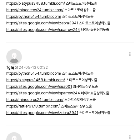
https://platypus3458.tumblr.com/
스마트스토어상위노출
https://rhinoceros24.tumblr.com/
스마트스토어상위노출
https://python5154.tumblr.com/
스마트스토어상위노출
https://sites.google.com/view/zebra3941
스마트스토어상위노출
https://sites.google.com/view/sparrow244
네이버쇼핑상위노출
fghj
24-05-13 00:32
https://python5154.tumblr.com/
스마트스토어상위노출
https://platypus3458.tumblr.com/
스마트스토어상위노출
https://sites.google.com/view/sua001
웹사이트상위노출
https://sites.google.com/view/sparrow244
네이버쇼핑상위노출
https://rhinoceros24.tumblr.com/
스마트스토어상위노출
https://rattler6178.tumblr.com/
스마트스토어상위노출
https://sites.google.com/view/zebra3941
스마트스토어상위노출