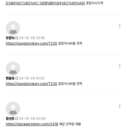
D%B4%EC%82%AC-%EB%B9%84%EC%9A%A9/
포장이사가격
묏콊웍
24-10-28 20:18
https://qoogle.tistory.com/7230
포장이사비용 견적
쨷훝츆
24-10-29 01:42
https://qoogle.tistory.com/7230
포장이사비용 견적
홤싓벇
24-10-29 02:08
https://danawe.tistory.com/3318
해군 군무원 채용