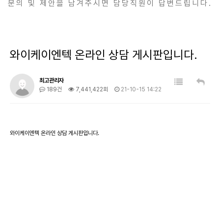
문의 및 제안을 남겨주시면 담당직원이 답변드립니다.
와이케이엔텍 온라인 상담 게시판입니다.
최고관리자
189건
7,441,422회
21-10-15 14:22
와이케이엔텍 온라인 상담 게시판입니다.