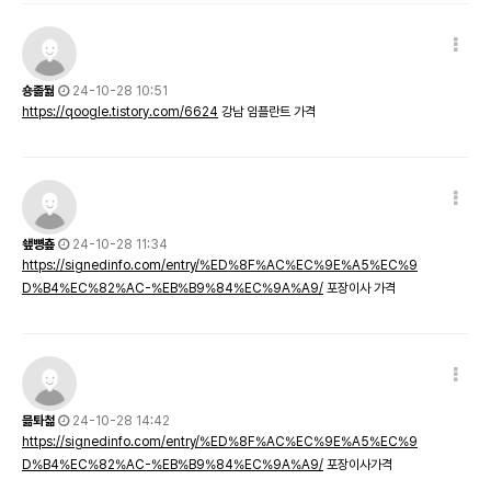
숑졺둶
24-10-28 10:51
https://qoogle.tistory.com/6624
강남 임플란트 가격
쇞뼝춒
24-10-28 11:34
https://signedinfo.com/entry/%ED%8F%AC%EC%9E%A5%EC%9
D%B4%EC%82%AC-%EB%B9%84%EC%9A%A9/
포장이사 가격
믊톼첢
24-10-28 14:42
https://signedinfo.com/entry/%ED%8F%AC%EC%9E%A5%EC%9
D%B4%EC%82%AC-%EB%B9%84%EC%9A%A9/
포장이사가격