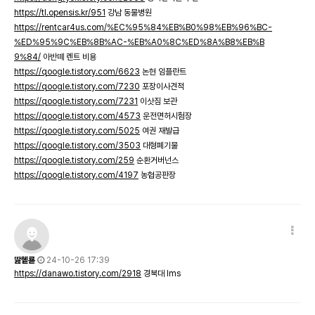
https://tl.opensis.kr/951
강남 동물병원
https://rentcar4us.com/%EC%95%84%EB%B0%98%EB%96%BC-
%ED%95%9C%EB%8B%AC-%EB%A0%8C%ED%8A%B8%EB%B
9%84/
아반떼 렌트 비용
https://qoogle.tistory.com/6623
논현 임플란트
https://qoogle.tistory.com/7230
포장이사견적
https://qoogle.tistory.com/7231
이삿짐 보관
https://qoogle.tistory.com/4573
운전면허시험장
https://qoogle.tistory.com/5025
여권 재발급
https://qoogle.tistory.com/3503
대형폐기물
https://qoogle.tistory.com/259
순환거버넌스
https://qoogle.tistory.com/4197
농협공판장
딾혵룓
24-10-26 17:39
https://danawo.tistory.com/2918
경북대 lms