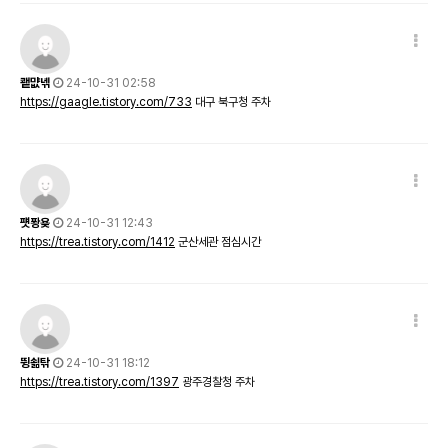
쾥먒녞
24-10-31 02:58
https://gaagle.tistory.com/733
대구 북구청 주차
퍳퐝욪
24-10-31 12:43
https://trea.tistory.com/1412
군산세관 점심시간
뜅쇪탂
24-10-31 18:12
https://trea.tistory.com/1397
광주경찰청 주차