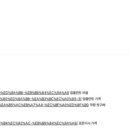
9E%80%ED%8A%B8-%EB%B9%84%EC%9A%A9
임플란트 비용
B%9E%80%ED%8A%B8-%EA%B3%BC%EC%A0%95-3/
임플란트 가격
2%AB%EA%B5%AC%EB%A7%A4-%EC%BF%A0%ED%8F%B0
쿠팡 첫구매
C%9D%B4%EC%82%AC-%EB%B9%84%EC%9A%A9/
포장이사 가격