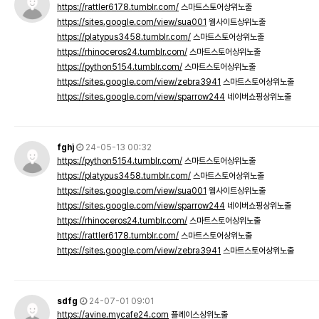
https://rattler6178.tumblr.com/
스마트스토어상위노출
https://sites.google.com/view/sua001
웹사이트상위노출
https://platypus3458.tumblr.com/
스마트스토어상위노출
https://rhinoceros24.tumblr.com/
스마트스토어상위노출
https://python5154.tumblr.com/
스마트스토어상위노출
https://sites.google.com/view/zebra3941
스마트스토어상위노출
https://sites.google.com/view/sparrow244
네이버쇼핑상위노출
fghj
24-05-13 00:32
https://python5154.tumblr.com/
스마트스토어상위노출
https://platypus3458.tumblr.com/
스마트스토어상위노출
https://sites.google.com/view/sua001
웹사이트상위노출
https://sites.google.com/view/sparrow244
네이버쇼핑상위노출
https://rhinoceros24.tumblr.com/
스마트스토어상위노출
https://rattler6178.tumblr.com/
스마트스토어상위노출
https://sites.google.com/view/zebra3941
스마트스토어상위노출
sdfg
24-07-01 09:01
https://avine.mycafe24.com
플레이스상위노출