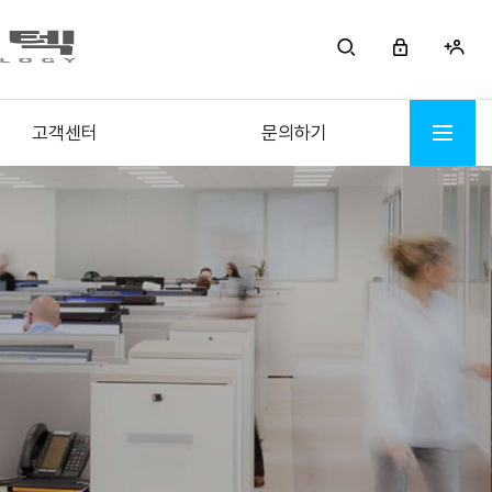
고객센터
문의하기