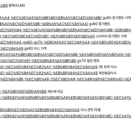
-LMS
충북대 LMS
EC%8A%A4-%EC%9E%A5%EA%B8%B0%EB%A0%8C%ED%8A%B8/
gv80 장기렌트 가격
%B0%EB%A0%8C%ED%8A%B8-%EB%A6%AC%EC%8A%A4/
gv80 장기렌트
A6%AC%EC%95%84-%EC%9E%A5%EA%B8%B0%EB%A0%8C%ED%8A%B8-%EB%B9
8-%EC%9D%BC%EC%9D%BC-%EA%B0%80%EA%B2%A9
스타리아 장기렌트 가격
B%9C%EC%8A%A4-gv80-gv70-%EB%A6%AC%EC%8A%A4-%EA%B0%80%EA%B2%
4%EC%9A%A9
gv80 리스 가격
-%EC%9E%A5%EA%B8%B0%EB%A0%8C%ED%8A%B8-%EA%B0%80%EA%B2%A9-%
2%AC%EC%A0%81-%ED%9B%84%EA%B8%B0
gv70 법인 렌트
B%9F%AD-%EC%9D%B4%EC%82%AC-%EB%B9%84%EC%9A%A9
1톤 트럭 이사
B%9F%AD-%EC%9D%B4%EC%82%AC-%EB%B9%84%EC%9A%A9
개인용달이사
%9E%80%ED%8A%B8-1%EC%B0%A8-2%EC%B0%A8-%EC%88%98%EC%88%A0-%E
4%B8-%EA%B0%90%EB%A9%B4
재산세 미납
%84%B8-%EB%82%A9%EB%B6%80%EB%B0%A9%EB%B2%95%EA%B3%BC-%EC%A1
-%EC%9D%B4%EC%82%AC%EB%B9%84%EC%9A%A9
이사 견적 15평
%84%B8-%EB%82%A9%EB%B6%80%EB%B0%A9%EB%B2%95%EA%B3%BC-%EC%A1