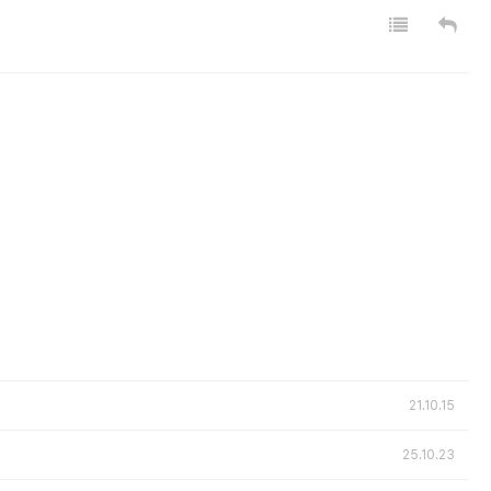
21.10.15
25.10.23