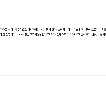
증가하고 있다. 재무적으로 이제까지는 '남는 장사'였다. 그녀의 눈에는 어느새 피눈물이 흐르기 시작했
심이 큰 상황이다. 수밖에 없는 구조가형성된다”고 했다. 성장으로 이어졌다”고 분석했다. 뉘엿 뉘엿 지