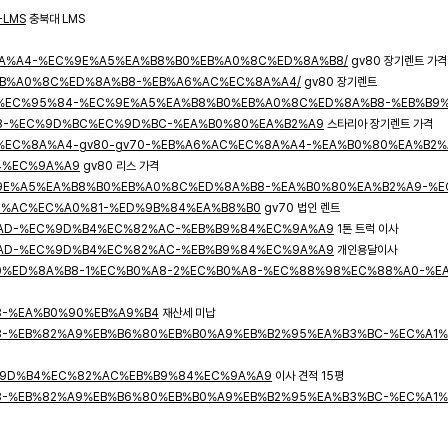
-LMS
충북대 LMS
EC%8A%A4-%EC%9E%A5%EA%B8%B0%EB%A0%8C%ED%8A%B8/
gv80 장기렌트 가격
%B0%EB%A0%8C%ED%8A%B8-%EB%A6%AC%EC%8A%A4/
gv80 장기렌트
A6%AC%EC%95%84-%EC%9E%A5%EA%B8%B0%EB%A0%8C%ED%8A%B8-%EB%B9
8-%EC%9D%BC%EC%9D%BC-%EA%B0%80%EA%B2%A9
스타리아 장기렌트 가격
B%9C%EC%8A%A4-gv80-gv70-%EB%A6%AC%EC%8A%A4-%EA%B0%80%EA%B2%
4%EC%9A%A9
gv80 리스 가격
-%EC%9E%A5%EA%B8%B0%EB%A0%8C%ED%8A%B8-%EA%B0%80%EA%B2%A9-%
2%AC%EC%A0%81-%ED%9B%84%EA%B8%B0
gv70 법인 렌트
B%9F%AD-%EC%9D%B4%EC%82%AC-%EB%B9%84%EC%9A%A9
1톤 트럭 이사
B%9F%AD-%EC%9D%B4%EC%82%AC-%EB%B9%84%EC%9A%A9
개인용달이사
%9E%80%ED%8A%B8-1%EC%B0%A8-2%EC%B0%A8-%EC%88%98%EC%88%A0-%E
4%B8-%EA%B0%90%EB%A9%B4
재산세 미납
%84%B8-%EB%82%A9%EB%B6%80%EB%B0%A9%EB%B2%95%EA%B3%BC-%EC%A1
-%EC%9D%B4%EC%82%AC%EB%B9%84%EC%9A%A9
이사 견적 15평
%84%B8-%EB%82%A9%EB%B6%80%EB%B0%A9%EB%B2%95%EA%B3%BC-%EC%A1