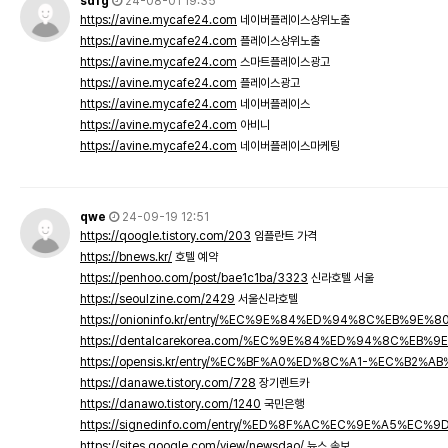
sdfg
24-08-01 19:35
https://avine.mycafe24.com
네이버플레이스상위노출
https://avine.mycafe24.com
플레이스상위노출
https://avine.mycafe24.com
스마트플레이스광고
https://avine.mycafe24.com
플레이스광고
https://avine.mycafe24.com
네이버플레이스
https://avine.mycafe24.com
아비니
https://avine.mycafe24.com
네이버플레이스마케팅
qwe
24-09-19 12:51
https://qoogle.tistory.com/203
임플란트 가격
https://bnews.kr/
호텔 예약
https://penhoo.com/post/bae1c1ba/3323
신라호텔 서울
https://seoulzine.com/2429
서울신라호텔
https://onioninfo.kr/entry/%EC%9E%84%ED%94%8C%EB%
https://dentalcarekorea.com/%EC%9E%84%ED%94%8C%E
https://opensis.kr/entry/%EC%BF%A0%ED%8C%A1-%EC%B
https://danawe.tistory.com/728
장기렌트카
https://danawo.tistory.com/1240
국민은행
https://signedinfo.com/entry/%ED%8F%AC%EC%9E%A5%E
https://sites.google.com/view/newsdao/
뉴스 속보