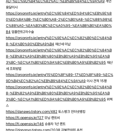
AD-%EC%9D%B4%EC%82%AC-%EB%B9%84%EC%9A%A9
개인
용달이사
https://onioninfo.kr/entry/%EC%9E%84%ED%94%8C%EB%9E%8
0%ED%8A%B8-1%EC%B0%A8-2%EC%B0%A8-%EC%88%98%E
C%88%A0-%EA%B3%BC%EC%A0%95-%EA%B8%B0%EA%B0%
84
임플란트2차수술
https://onioninfo.kr/entry/%EC%9E%AC%EC%82%B0%EC%84%B
8-%EA%B0%90%EB%A9%B4
재산세 미납
https://onioninfo.kr/entry/%EC%9E%AC%EC%82%B0%EC%84%B
8-%EB%82%A9%EB%B6%80%EB%B0%A9%EB%B2%95%EA%B
3%BC-%EC%A1%B0%ED%9A%8C%EB%B0%A9%EB%B2%95
재산
세 조회방법
https://onioninfo.kr/entry/15%ED%8F%89-17%ED%8F%89-%EC%
9D%B4%EC%82%AC%EB%B9%84%EC%9A%A9
이사 견적 15평
https://onioninfo.kr/entry/%EC%9E%AC%EC%82%B0%EC%84%B
8-%EB%82%A9%EB%B6%80%EB%B0%A9%EB%B2%95%EA%B
3%BC-%EC%A1%B0%ED%9A%8C%EB%B0%A9%EB%B2%95
위텍
스
https://danawo.tistory.com/482
토스뱅크 인터넷뱅킹
https://tl.opensis.kr/127
모닝 렌트비
https://tl.opensis.kr/146
승용차 1년 렌트
https://dongryo.tistory.com/2038
강북한의원 추천