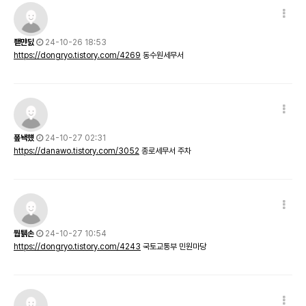
좯먄딠
24-10-26 18:53
https://dongryo.tistory.com/4269
동수원세무서
퐆놱헀
24-10-27 02:31
https://danawo.tistory.com/3052
종로세무서 주차
뭡퉭손
24-10-27 10:54
https://dongryo.tistory.com/4243
국토교통부 민원마당