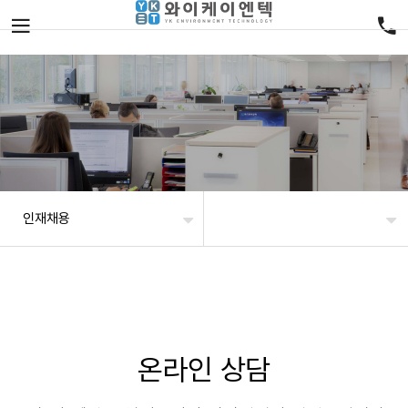
인재채용
온라인 상담