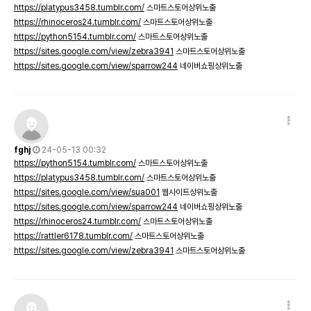
https://platypus3458.tumblr.com/
스마트스토어상위노출
https://rhinoceros24.tumblr.com/
스마트스토어상위노출
https://python5154.tumblr.com/
스마트스토어상위노출
https://sites.google.com/view/zebra3941
스마트스토어상위노출
https://sites.google.com/view/sparrow244
네이버쇼핑상위노출
fghj
24-05-13 00:32
https://python5154.tumblr.com/
스마트스토어상위노출
https://platypus3458.tumblr.com/
스마트스토어상위노출
https://sites.google.com/view/sua001
웹사이트상위노출
https://sites.google.com/view/sparrow244
네이버쇼핑상위노출
https://rhinoceros24.tumblr.com/
스마트스토어상위노출
https://rattler6178.tumblr.com/
스마트스토어상위노출
https://sites.google.com/view/zebra3941
스마트스토어상위노출