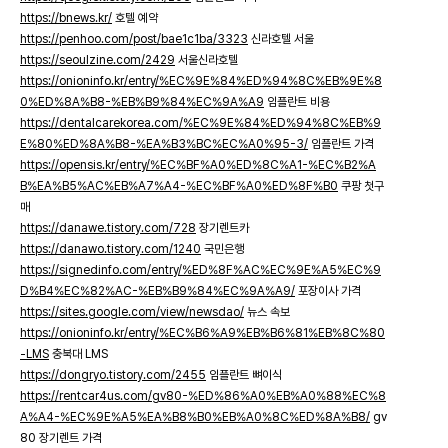
https://bnews.kr/
호텔 예약
https://penhoo.com/post/bae1c1ba/3323
신라호텔 서울
https://seoulzine.com/2429
서울신라호텔
https://onioninfo.kr/entry/%EC%9E%84%ED%94%8C%EB%9E%8
0%ED%8A%B8-%EB%B9%84%EC%9A%A9
임플란트 비용
https://dentalcarekorea.com/%EC%9E%84%ED%94%8C%EB%9
E%80%ED%8A%B8-%EA%B3%BC%EC%A0%95-3/
임플란트 가격
https://opensis.kr/entry/%EC%BF%A0%ED%8C%A1-%EC%B2%A
B%EA%B5%AC%EB%A7%A4-%EC%BF%A0%ED%8F%B0
쿠팡 첫구
매
https://danawe.tistory.com/728
장기렌트카
https://danawo.tistory.com/1240
국민은행
https://signedinfo.com/entry/%ED%8F%AC%EC%9E%A5%EC%9
D%B4%EC%82%AC-%EB%B9%84%EC%9A%A9/
포장이사 가격
https://sites.google.com/view/newsdao/
뉴스 속보
https://onioninfo.kr/entry/%EC%B6%A9%EB%B6%81%EB%8C%80
-LMS
충북대 LMS
https://dongryo.tistory.com/2455
임플란트 뼈이식
https://rentcar4us.com/gv80-%ED%86%A0%EB%A0%88%EC%8
A%A4-%EC%9E%A5%EA%B8%B0%EB%A0%8C%ED%8A%B8/
gv
80 장기렌트 가격