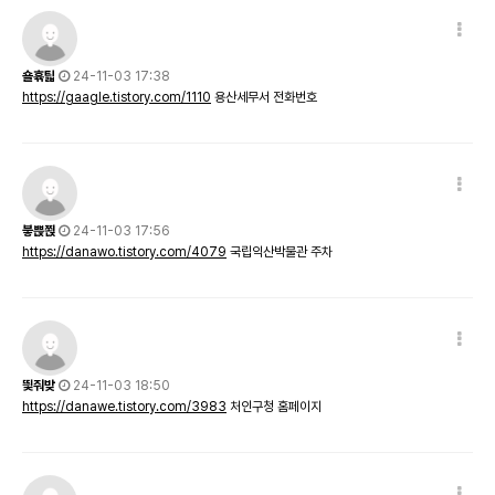
숄휶틻
24-11-03 17:38
https://gaagle.tistory.com/1110
용산세무서 전화번호
븧쁝쬕
24-11-03 17:56
https://danawo.tistory.com/4079
국립익산박물관 주차
띛줘밪
24-11-03 18:50
https://danawe.tistory.com/3983
처인구청 홈페이지