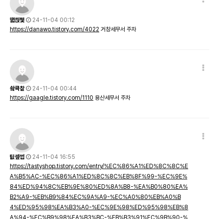
떏씑뮃
24-11-04 00:12
https://danawo.tistory.com/4022
거창세무서 주차
쇀큑챁
24-11-04 00:44
https://gaagle.tistory.com/1110
용산세무서 주차
팂셒썹
24-11-04 16:55
https://tastyshop.tistory.com/entry/%EC%86%A1%ED%8C%8C%E
A%B5%AC-%EC%86%A1%ED%8C%8C%EB%8F%99-%EC%9E%
84%ED%94%8C%EB%9E%80%ED%8A%B8-%EA%B0%80%EA%
B2%A9-%EB%B9%84%EC%9A%A9-%EC%A0%80%EB%A0%B
4%ED%95%98%EA%B3%A0-%EC%9E%98%ED%95%98%EB%8
A%94-%EC%B9%98%EA%B3%BC-%EB%B3%91%EC%9B%90-%