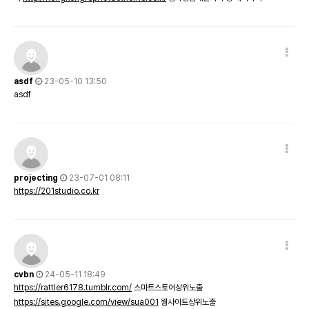
asdf
23-05-10 13:50
asdf
projecting
23-07-01 08:11
https://201studio.co.kr
cvbn
24-05-11 18:49
https://rattler6178.tumblr.com/
스마트스토어상위노출
https://sites.google.com/view/sua001
웹사이트상위노출