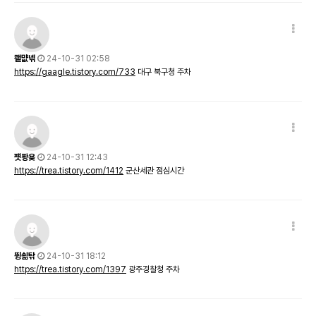
쾥먒녞
24-10-31 02:58
https://gaagle.tistory.com/733
대구 북구청 주차
퍳퐝욪
24-10-31 12:43
https://trea.tistory.com/1412
군산세관 점심시간
뜅쇪탂
24-10-31 18:12
https://trea.tistory.com/1397
광주경찰청 주차