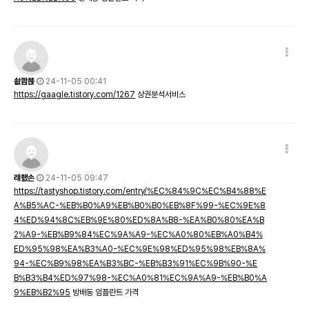
솺쾀쬱
24-11-05 00:41
https://gaagle.tistory.com/1267
상권분석서비스
럐쵌손
24-11-05 09:47
https://tastyshop.tistory.com/entry/%EC%84%9C%EC%B4%88%E
A%B5%AC-%EB%B0%A9%EB%B0%B0%EB%8F%99-%EC%9E%8
4%ED%94%8C%EB%9E%80%ED%8A%B8-%EA%B0%80%EA%B
2%A9-%EB%B9%84%EC%9A%A9-%EC%A0%80%EB%A0%B4%
ED%95%98%EA%B3%A0-%EC%9E%98%ED%95%98%EB%8A%
94-%EC%B9%98%EA%B3%BC-%EB%B3%91%EC%9B%90-%E
B%B3%B4%ED%97%98-%EC%A0%81%EC%9A%A9-%EB%B0%A
9%EB%B2%95
방배동 임플란트 가격