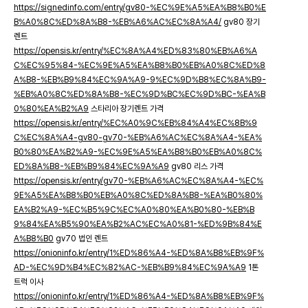
https://signedinfo.com/entry/gv80-%EC%9E%A5%EA%B8%B0%E
B%A0%8C%ED%8A%B8-%EB%A6%AC%EC%8A%A4/
gv80 장기
렌트
https://opensis.kr/entry/%EC%8A%A4%ED%83%80%EB%A6%A
C%EC%95%84-%EC%9E%A5%EA%B8%B0%EB%A0%8C%ED%8
A%B8-%EB%B9%84%EC%9A%A9-9%EC%9D%B8%EC%8A%B9-
%EB%A0%8C%ED%8A%B8-%EC%9D%BC%EC%9D%BC-%EA%B
0%80%EA%B2%A9
스타리아 장기렌트 가격
https://opensis.kr/entry/%EC%A0%9C%EB%84%A4%EC%8B%9
C%EC%8A%A4-gv80-gv70-%EB%A6%AC%EC%8A%A4-%EA%
B0%80%EA%B2%A9-%EC%9E%A5%EA%B8%B0%EB%A0%8C%
ED%8A%B8-%EB%B9%84%EC%9A%A9
gv80 리스 가격
https://opensis.kr/entry/gv70-%EB%A6%AC%EC%8A%A4-%EC%
9E%A5%EA%B8%B0%EB%A0%8C%ED%8A%B8-%EA%B0%80%
EA%B2%A9-%EC%B5%9C%EC%A0%80%EA%B0%80-%EB%B
9%84%EA%B5%90%EA%B2%AC%EC%A0%81-%ED%9B%84%E
A%B8%B0
gv70 법인 렌트
https://onioninfo.kr/entry/1%ED%86%A4-%ED%8A%B8%EB%9F%
AD-%EC%9D%B4%EC%82%AC-%EB%B9%84%EC%9A%A9
1톤
트럭 이사
https://onioninfo.kr/entry/1%ED%86%A4-%ED%8A%B8%EB%9F%