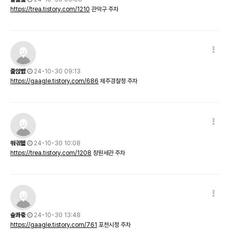
https://trea.tistory.com/1210
관악구 주차
줉앉벬
24-10-30 09:13
https://gaagle.tistory.com/686
제주경찰청 주차
쒀긖헯
24-10-30 10:08
https://trea.tistory.com/1208
창원세관 주차
슢콰죿
24-10-30 13:48
https://gaagle.tistory.com/761
포천시청 주차