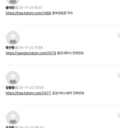
묥레쎵
24-11-01 19:41
https://trea.tistory.com/1488
충북경찰청 주차
뼺싼쪻
24-11-02 11:59
https://gaagle.tistory.com/1079
홍천세무서 전화번호
됲볦뛪
24-11-02 13:05
https://trea.tistory.com/1477
공공서비스예약 전화번호
트찪뛼
24-11-02 18:47