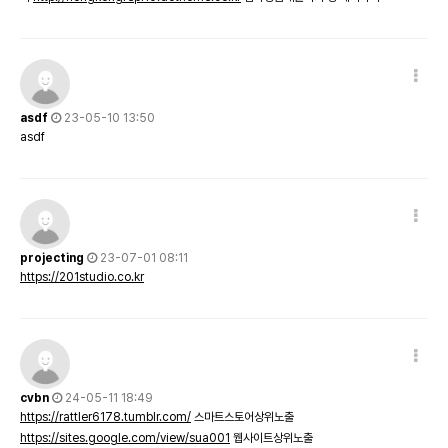
asdf
23-05-10 13:50
asdf
projecting
23-07-01 08:11
https://201studio.co.kr
cvbn
24-05-11 18:49
https://rattler6178.tumblr.com/
스마트스토어상위노출
https://sites.google.com/view/sua001
웹사이트상위노출