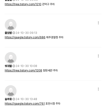
https://trea.tistory.com/1210
관악구 주차
줉앉벬
24-10-30 09:13
https://gaagle.tistory.com/686
제주경찰청 주차
쒀긖헯
24-10-30 10:08
https://trea.tistory.com/1208
창원세관 주차
슢콰죿
24-10-30 13:48
https://gaagle.tistory.com/761
포천시청 주차