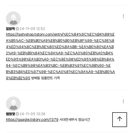
됦밣햭
24-11-05 12:52
https://tastyshop.tistory.com/entry/%EC%84%9C%EC%B4%88%E
A%B5%AC-%EB%B0%A9%EB%B0%B0%EB%8F%99-%EC%9E%8
4%ED%94%8C%EB%9E%80%ED%8A%B8-%EA%B0%80%EA%B
2%A9-%EB%B9%84%EC%9A%A9-%EC%A0%80%EB%A0%B4%
ED%95%98%EA%B3%A0-%EC%9E%98%ED%95%98%EB%8A%
94-%EC%B9%98%EA%B3%BC-%EB%B3%91%EC%9B%90-%E
B%B3%B4%ED%97%98-%EC%A0%81%EC%9A%A9-%EB%B0%A
9%EB%B2%95
방배동 임플란트 가격
쨆췛뀇
24-11-05 13:26
arrow_upward
https://gaagle.tistory.com/1379
서대전세무서 점심시간