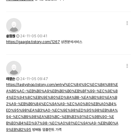
솺쾀쬱
24-11-05 00:41
https://gaagle.tistory.com/1267
상권분석서비스
럐쵌손
24-11-05 09:47
https://tastyshop.tistory.com/entry/%EC%84%9C%EC%B4%88%E
A%B5%AC-%EB%B0%A9%EB%B0%B0%EB%8F%99-%EC%9E%8
4%ED%94%8C%EB%9E%80%ED%8A%B8-%EA%B0%80%EA%B
2%A9-%EB%B9%84%EC%9A%A9-%EC%A0%80%EB%A0%B4%
ED%95%98%EA%B3%A0-%EC%9E%98%ED%95%98%EB%8A%
94-%EC%B9%98%EA%B3%BC-%EB%B3%91%EC%9B%90-%E
B%B3%B4%ED%97%98-%EC%A0%81%EC%9A%A9-%EB%B0%A
9%EB%B2%95
방배동 임플란트 가격