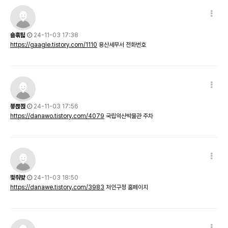
숄휶틻
24-11-03 17:38
https://gaagle.tistory.com/1110
용산세무서 전화번호
븧쁝쬕
24-11-03 17:56
https://danawo.tistory.com/4079
국립익산박물관 주차
띛줘밪
24-11-03 18:50
https://danawe.tistory.com/3983
처인구청 홈페이지