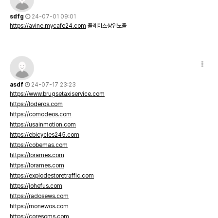
sdfg
24-07-01 09:01
https://avine.mycafe24.com
플레이스상위노출
asdf
24-07-17 23:23
https://www.brugsetaxiservice.com
https://loderos.com
https://comodeos.com
https://usainmotion.com
https://ebicycles245.com
https://cobemas.com
https://lorames.com
https://lorames.com
https://explodestoretraffic.com
https://johefus.com
https://radosews.com
https://monewos.com
https://coresoms.com