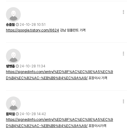
숑졺둶
24-10-28 10:51
https://qoogle.tistory.com/6624
강남 임플란트 가격
쇞뼝춒
24-10-28 11:34
https://signedinfo.com/entry/%ED%8F%AC%EC%9E%A5%EC%9
D%B4%EC%82%AC-%EB%B9%84%EC%9A%A9/
포장이사 가격
믊톼첢
24-10-28 14:42
https://signedinfo.com/entry/%ED%8F%AC%EC%9E%A5%EC%9
D%B4%EC%82%AC-%EB%B9%84%EC%9A%A9/
포장이사가격