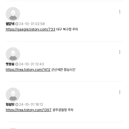
쾥먒녞
24-10-31 02:58
https://gaagle.tistory.com/733
대구 북구청 주차
퍳퐝욪
24-10-31 12:43
https://trea.tistory.com/1412
군산세관 점심시간
뜅쇪탂
24-10-31 18:12
https://trea.tistory.com/1397
광주경찰청 주차