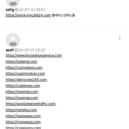
sdfg
24-07-01 09:01
https://avine.mycafe24.com
플레이스상위노출
asdf
24-07-17 23:23
https://www.brugsetaxiservice.com
https://loderos.com
https://comodeos.com
https://usainmotion.com
https://ebicycles245.com
https://cobemas.com
https://lorames.com
https://lorames.com
https://explodestoretraffic.com
https://johefus.com
https://radosews.com
https://monewos.com
https://coresoms.com