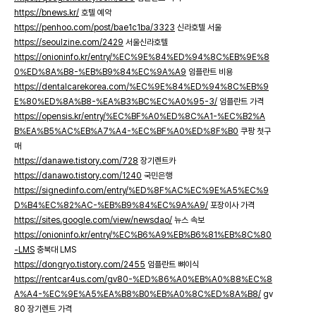
https://bnews.kr/
호텔 예약
https://penhoo.com/post/bae1c1ba/3323
신라호텔 서울
https://seoulzine.com/2429
서울신라호텔
https://onioninfo.kr/entry/%EC%9E%84%ED%94%8C%EB%9E%8
0%ED%8A%B8-%EB%B9%84%EC%9A%A9
임플란트 비용
https://dentalcarekorea.com/%EC%9E%84%ED%94%8C%EB%9
E%80%ED%8A%B8-%EA%B3%BC%EC%A0%95-3/
임플란트 가격
https://opensis.kr/entry/%EC%BF%A0%ED%8C%A1-%EC%B2%A
B%EA%B5%AC%EB%A7%A4-%EC%BF%A0%ED%8F%B0
쿠팡 첫구
매
https://danawe.tistory.com/728
장기렌트카
https://danawo.tistory.com/1240
국민은행
https://signedinfo.com/entry/%ED%8F%AC%EC%9E%A5%EC%9
D%B4%EC%82%AC-%EB%B9%84%EC%9A%A9/
포장이사 가격
https://sites.google.com/view/newsdao/
뉴스 속보
https://onioninfo.kr/entry/%EC%B6%A9%EB%B6%81%EB%8C%80
-LMS
충북대 LMS
https://dongryo.tistory.com/2455
임플란트 뼈이식
https://rentcar4us.com/gv80-%ED%86%A0%EB%A0%88%EC%8
A%A4-%EC%9E%A5%EA%B8%B0%EB%A0%8C%ED%8A%B8/
gv
80 장기렌트 가격