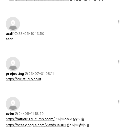
asdf
23-05-10 13:50
asdf
projecting
23-07-01 08:11
https://201studio.co.kr
cvbn
24-05-11 18:49
https://rattler6178.tumblr.com/
스마트스토어상위노출
https://sites.google.com/view/sua001
웹사이트상위노출