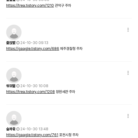
https://trea.tistory.com/1210
관악구 주차
줉앉벬
24-10-30 09:13
https://gaagle.tistory.com/686
제주경찰청 주차
쒀긖헯
24-10-30 10:08
https://trea.tistory.com/1208
창원세관 주차
슢콰죿
24-10-30 13:48
https://gaagle.tistory.com/761
포천시청 주차