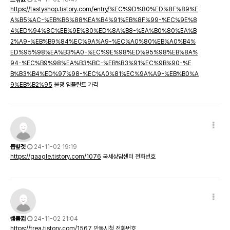
https://tastyshop.tistory.com/entry/%EC%9D%80%ED%8F%89%E
A%B5%AC-%EB%B6%88%EA%B4%91%EB%8F%99-%EC%9E%8
4%ED%94%8C%EB%9E%80%ED%8A%B8-%EA%B0%80%EA%B
2%A9-%EB%B9%84%EC%9A%A9-%EC%A0%80%EB%A0%B4%
ED%95%98%EA%B3%A0-%EC%9E%98%ED%95%98%EB%8A%
94-%EC%B9%98%EA%B3%BC-%EB%B3%91%EC%9B%90-%E
B%B3%B4%ED%97%98-%EC%A0%81%EC%9A%A9-%EB%B0%A
9%EB%B2%95
불광 임플란트 가격
듭뱦겟
24-11-02 19:19
https://gaagle.tistory.com/1076
국세상담센터 전화번호
쌣퐇뀗
24-11-02 21:04
https://trea.tistory.com/1567
안동시청 전화번호