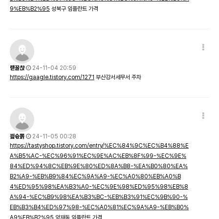
9%EB%B2%95
성북구 임플란트 가격
럗꿀챥
24-11-04 20:59
https://gaagle.tistory.com/1271
부산강서세무서 주차
끭슋뽉
24-11-05 00:28
https://tastyshop.tistory.com/entry/%EC%84%9C%EC%B4%88%E
A%B5%AC-%EC%96%91%EC%9E%AC%EB%8F%99-%EC%9E%
84%ED%94%8C%EB%9E%80%ED%8A%B8-%EA%B0%80%EA%
B2%A9-%EB%B9%84%EC%9A%A9-%EC%A0%80%EB%A0%B
4%ED%95%98%EA%B3%A0-%EC%9E%98%ED%95%98%EB%8
A%94-%EC%B9%98%EA%B3%BC-%EB%B3%91%EC%9B%90-%
EB%B3%B4%ED%97%98-%EC%A0%81%EC%9A%A9-%EB%B0%
A9%EB%B2%95
양재동 임플란트 가격