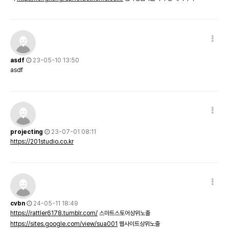
asdf
23-05-10 13:50
asdf
projecting
23-07-01 08:11
https://201studio.co.kr
cvbn
24-05-11 18:49
https://rattler6178.tumblr.com/
스마트스토어상위노출
https://sites.google.com/view/sua001
웹사이트상위노출