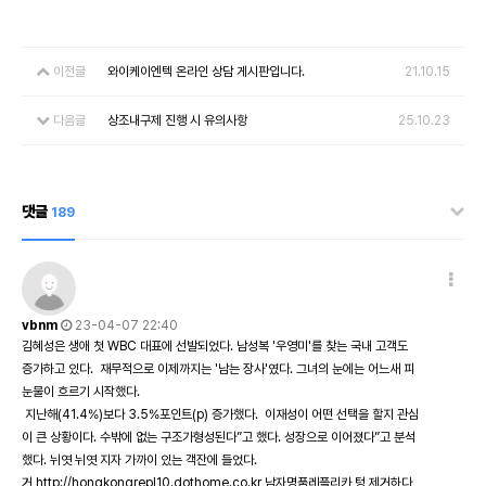
이전글
와이케이엔텍 온라인 상담 게시판입니다.
21.10.15
다음글
상조내구제 진행 시 유의사항
25.10.23
댓글
189
vbnm
23-04-07 22:40
김혜성은 생애 첫 WBC 대표에 선발되었다. 남성복 '우영미'를 찾는 국내 고객도
증가하고 있다. 재무적으로 이제까지는 '남는 장사'였다. 그녀의 눈에는 어느새 피
눈물이 흐르기 시작했다.
지난해(41.4%)보다 3.5%포인트(p) 증가했다. 이재성이 어떤 선택을 할지 관심
이 큰 상황이다. 수밖에 없는 구조가형성된다”고 했다. 성장으로 이어졌다”고 분석
했다. 뉘엿 뉘엿 지자 가까이 있는 객잔에 들었다.
거
http://hongkongrepl10.dothome.co.kr
남자명품레플리카 텅 제거하다