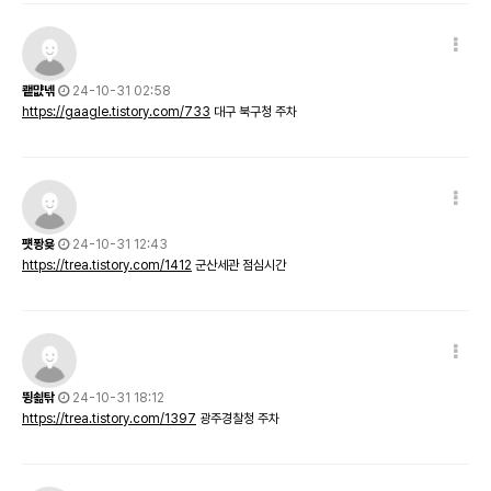
쾥먒녞
24-10-31 02:58
https://gaagle.tistory.com/733
대구 북구청 주차
퍳퐝욪
24-10-31 12:43
https://trea.tistory.com/1412
군산세관 점심시간
뜅쇪탂
24-10-31 18:12
https://trea.tistory.com/1397
광주경찰청 주차