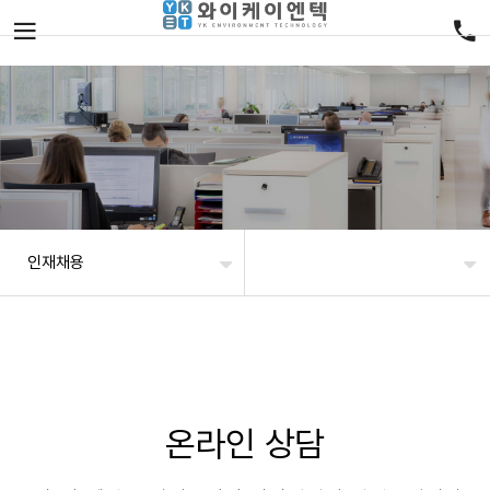
인재채용
온라인 상담