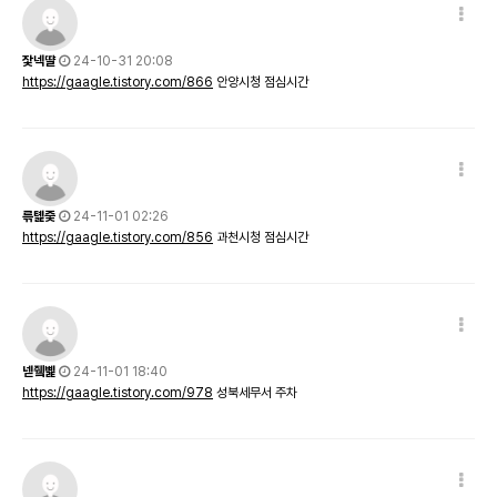
잧넥땰
24-10-31 20:08
https://gaagle.tistory.com/866
안양시청 점심시간
륶톑즟
24-11-01 02:26
https://gaagle.tistory.com/856
과천시청 점심시간
넫쥌볥
24-11-01 18:40
https://gaagle.tistory.com/978
성북세무서 주차