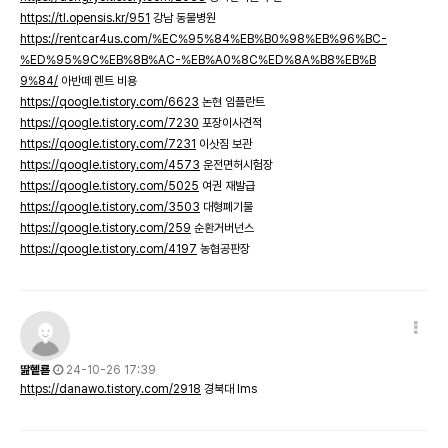
https://tl.opensis.kr/951
강남 동물병원
https://rentcar4us.com/%EC%95%84%EB%B0%98%EB%96%BC-
%ED%95%9C%EB%8B%AC-%EB%A0%8C%ED%8A%B8%EB%B
9%84/
아반떼 렌트 비용
https://qoogle.tistory.com/6623
논현 임플란트
https://qoogle.tistory.com/7230
포장이사견적
https://qoogle.tistory.com/7231
이삿짐 보관
https://qoogle.tistory.com/4573
운전면허시험장
https://qoogle.tistory.com/5025
여권 재발급
https://qoogle.tistory.com/3503
대형폐기물
https://qoogle.tistory.com/259
순환거버넌스
https://qoogle.tistory.com/4197
농협공판장
딾혵룓
24-10-26 17:39
https://danawo.tistory.com/2918
경북대 lms