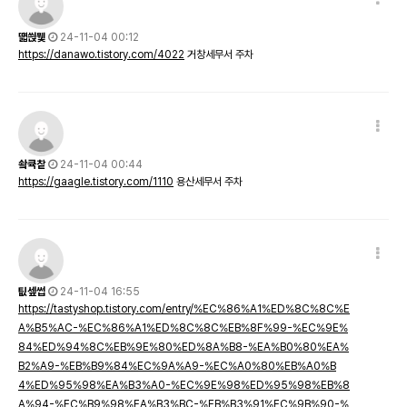
떏씑뮃
24-11-04 00:12
https://danawo.tistory.com/4022
거창세무서 주차
쇀큑챁
24-11-04 00:44
https://gaagle.tistory.com/1110
용산세무서 주차
팂셒썹
24-11-04 16:55
https://tastyshop.tistory.com/entry/%EC%86%A1%ED%8C%8C%E
A%B5%AC-%EC%86%A1%ED%8C%8C%EB%8F%99-%EC%9E%
84%ED%94%8C%EB%9E%80%ED%8A%B8-%EA%B0%80%EA%
B2%A9-%EB%B9%84%EC%9A%A9-%EC%A0%80%EB%A0%B
4%ED%95%98%EA%B3%A0-%EC%9E%98%ED%95%98%EB%8
A%94-%EC%B9%98%EA%B3%BC-%EB%B3%91%EC%9B%90-%