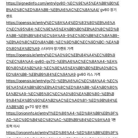
https://signedinfo.com/entry/gv80-%EC%9E%A5%EA%B8%B0%E
B%A0%8C%ED%8A%B8-%EB%A6%AC%EC%8A%A4/
gv80 장기
렌트
https://opensis.kr/entry/%EC%8A%A4%ED%83%80%EB%A6%A
C%EC%95%84-%EC%9E%A5%EA%B8%B0%EB%A0%8C%ED%8
A%B8-%EB%B9%84%EC%9A%A9-9%EC%9D%B8%EC%8A%B9-
%EB%A0%8C%ED%8A%B8-%EC%9D%BC%EC%9D%BC-%EA%B
0%80%EA%B2%A9
스타리아 장기렌트 가격
https://opensis.kr/entry/%EC%A0%9C%EB%84%A4%EC%8B%9
C%EC%8A%A4-gv80-gv70-%EB%A6%AC%EC%8A%A4-%EA%
B0%80%EA%B2%A9-%EC%9E%A5%EA%B8%B0%EB%A0%8C%
ED%8A%B8-%EB%B9%84%EC%9A%A9
gv80 리스 가격
https://opensis.kr/entry/gv70-%EB%A6%AC%EC%8A%A4-%EC%
9E%A5%EA%B8%B0%EB%A0%8C%ED%8A%B8-%EA%B0%80%
EA%B2%A9-%EC%B5%9C%EC%A0%80%EA%B0%80-%EB%B
9%84%EA%B5%90%EA%B2%AC%EC%A0%81-%ED%9B%84%E
A%B8%B0
gv70 법인 렌트
https://onioninfo.kr/entry/1%ED%86%A4-%ED%8A%B8%EB%9F%
AD-%EC%9D%B4%EC%82%AC-%EB%B9%84%EC%9A%A9
1톤
트럭 이사
https://onioninfo.kr/entry/1%ED%86%A4-%ED%8A%B8%EB%9F%