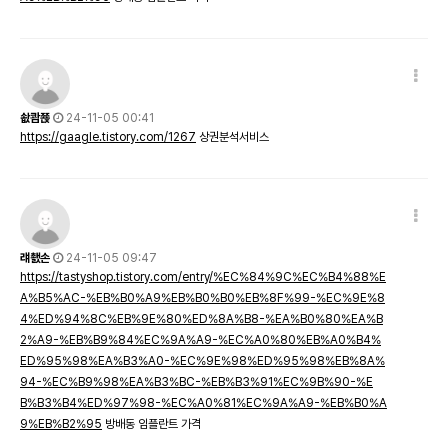
솺쾀쬱
24-11-05 00:41
https://gaagle.tistory.com/1267
상권분석서비스
럐쵌손
24-11-05 09:47
https://tastyshop.tistory.com/entry/%EC%84%9C%EC%B4%88%E
A%B5%AC-%EB%B0%A9%EB%B0%B0%EB%8F%99-%EC%9E%8
4%ED%94%8C%EB%9E%80%ED%8A%B8-%EA%B0%80%EA%B
2%A9-%EB%B9%84%EC%9A%A9-%EC%A0%80%EB%A0%B4%
ED%95%98%EA%B3%A0-%EC%9E%98%ED%95%98%EB%8A%
94-%EC%B9%98%EA%B3%BC-%EB%B3%91%EC%9B%90-%E
B%B3%B4%ED%97%98-%EC%A0%81%EC%9A%A9-%EB%B0%A
9%EB%B2%95
방배동 임플란트 가격