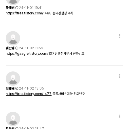
묥레쎵
24-11-01 19:41
https://trea.tistory.com/1488
충북경찰청 주차
뼺싼쪻
24-11-02 11:59
https://gaagle.tistory.com/1079
홍천세무서 전화번호
됲볦뛪
24-11-02 13:05
https://trea.tistory.com/1477
공공서비스예약 전화번호
트찪뛼
24-11-02 18:47