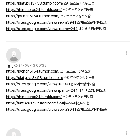
https://platypus3458.tumblr.com/
스마트스토어상위노출
https://rhinoceros24.tumblr.com/
스마트스토어상위노출
https://python5154.tumblr.com/
스마트스토어상위노출
https://sites.google.com/view/zebra3941
스마트스토어상위노출
https://sites.google.com/view/sparrow244
네이버쇼핑상위노출
fghj
24-05-13 00:32
https://python5154.tumblr.com/
스마트스토어상위노출
https://platypus3458.tumblr.com/
스마트스토어상위노출
https://sites.google.com/view/sua001
웹사이트상위노출
https://sites.google.com/view/sparrow244
네이버쇼핑상위노출
https://rhinoceros24.tumblr.com/
스마트스토어상위노출
https://rattler6178.tumblr.com/
스마트스토어상위노출
https://sites.google.com/view/zebra3941
스마트스토어상위노출