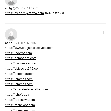
sdfg
24-07-01 09:01
https://avine.mycafe24.com
플레이스상위노출
asdf
24-07-17 23:23
https://www.brugsetaxiservice.com
https://loderos.com
https://comodeos.com
https://usainmotion.com
https://ebicycles245.com
https://cobemas.com
https://lorames.com
https://lorames.com
https://explodestoretraffic.com
https://johefus.com
https://radosews.com
https://monewos.com
https://coresoms.com