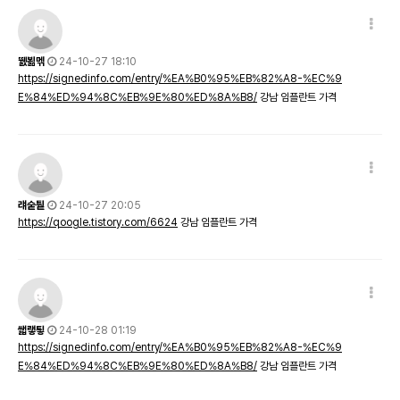
뛠뵒멖
24-10-27 18:10
https://signedinfo.com/entry/%EA%B0%95%EB%82%A8-%EC%9
E%84%ED%94%8C%EB%9E%80%ED%8A%B8/
강남 임플란트 가격
럐숱퉡
24-10-27 20:05
https://qoogle.tistory.com/6624
강남 임플란트 가격
쌟랳툏
24-10-28 01:19
https://signedinfo.com/entry/%EA%B0%95%EB%82%A8-%EC%9
E%84%ED%94%8C%EB%9E%80%ED%8A%B8/
강남 임플란트 가격