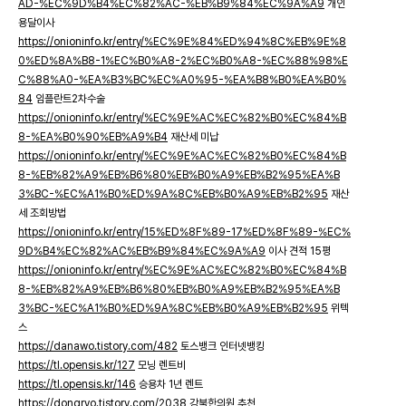
AD-%EC%9D%B4%EC%82%AC-%EB%B9%84%EC%9A%A9
개인
용달이사
https://onioninfo.kr/entry/%EC%9E%84%ED%94%8C%EB%9E%8
0%ED%8A%B8-1%EC%B0%A8-2%EC%B0%A8-%EC%88%98%E
C%88%A0-%EA%B3%BC%EC%A0%95-%EA%B8%B0%EA%B0%
84
임플란트2차수술
https://onioninfo.kr/entry/%EC%9E%AC%EC%82%B0%EC%84%B
8-%EA%B0%90%EB%A9%B4
재산세 미납
https://onioninfo.kr/entry/%EC%9E%AC%EC%82%B0%EC%84%B
8-%EB%82%A9%EB%B6%80%EB%B0%A9%EB%B2%95%EA%B
3%BC-%EC%A1%B0%ED%9A%8C%EB%B0%A9%EB%B2%95
재산
세 조회방법
https://onioninfo.kr/entry/15%ED%8F%89-17%ED%8F%89-%EC%
9D%B4%EC%82%AC%EB%B9%84%EC%9A%A9
이사 견적 15평
https://onioninfo.kr/entry/%EC%9E%AC%EC%82%B0%EC%84%B
8-%EB%82%A9%EB%B6%80%EB%B0%A9%EB%B2%95%EA%B
3%BC-%EC%A1%B0%ED%9A%8C%EB%B0%A9%EB%B2%95
위텍
스
https://danawo.tistory.com/482
토스뱅크 인터넷뱅킹
https://tl.opensis.kr/127
모닝 렌트비
https://tl.opensis.kr/146
승용차 1년 렌트
https://dongryo.tistory.com/2038
강북한의원 추천