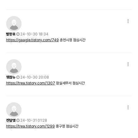
뺲펃욖
24-10-30 18:34
https://gaagle.tistory.com/749
춘천시청 점심시간
뛧콶뉴
24-10-30 20:08
https://trea.tistory.com/1307
잠실세무서 점심시간
켄턒앷
24-10-31 01:28
https://trea.tistory.com/1299
중구청 점심시간