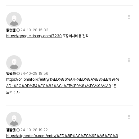
뢹텃멡
24-10-28 15:33
https://qoogle.tistory.com/7230
포장이사비용 견적
믻윘쫘
24-10-28 18:56
https://onioninfo.kr/entry/1%ED%86%A4-%ED%8A%B8%EB%9F%
AD-%EC%9D%B4%EC%82%AC-%EB%B9%84%EC%9A%A9
1톤
트럭 이사
꽲쳍쒡
24-10-28 19:22
https://signedinfo.com/entry/%ED%8F%AC%EC%9E%A5%EC%9