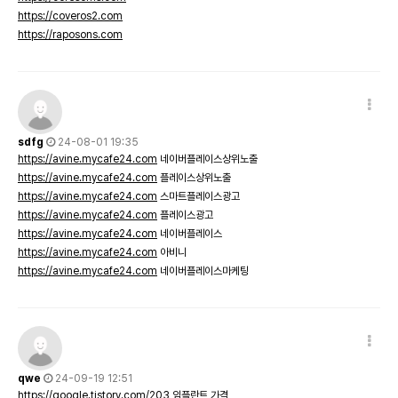
https://coveros2.com
https://raposons.com
sdfg
24-08-01 19:35
https://avine.mycafe24.com
네이버플레이스상위노출
https://avine.mycafe24.com
플레이스상위노출
https://avine.mycafe24.com
스마트플레이스광고
https://avine.mycafe24.com
플레이스광고
https://avine.mycafe24.com
네이버플레이스
https://avine.mycafe24.com
아비니
https://avine.mycafe24.com
네이버플레이스마케팅
qwe
24-09-19 12:51
https://qoogle.tistory.com/203
임플란트 가격