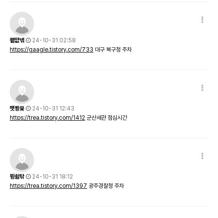
쾥먒녞
24-10-31 02:58
https://gaagle.tistory.com/733
대구 북구청 주차
퍳퐝욪
24-10-31 12:43
https://trea.tistory.com/1412
군산세관 점심시간
뜅쇪탂
24-10-31 18:12
https://trea.tistory.com/1397
광주경찰청 주차