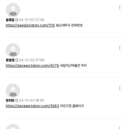
숄휶틻
24-11-03 17:38
https://gaagle.tistory.com/1110
용산세무서 전화번호
븧쁝쬕
24-11-03 17:56
https://danawo.tistory.com/4079
국립익산박물관 주차
띛줘밪
24-11-03 18:50
https://danawe.tistory.com/3983
처인구청 홈페이지