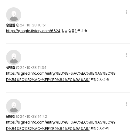
숑졺둶
24-10-28 10:51
https://qoogle.tistory.com/6624
강남 임플란트 가격
쇞뼝춒
24-10-28 11:34
https://signedinfo.com/entry/%ED%8F%AC%EC%9E%A5%EC%9
D%B4%EC%82%AC-%EB%B9%84%EC%9A%A9/
포장이사 가격
믊톼첢
24-10-28 14:42
https://signedinfo.com/entry/%ED%8F%AC%EC%9E%A5%EC%9
D%B4%EC%82%AC-%EB%B9%84%EC%9A%A9/
포장이사가격