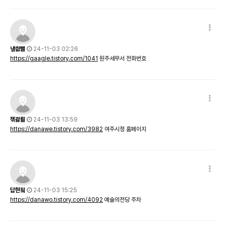
넆씞뼐
24-11-03 02:26
https://gaagle.tistory.com/1041
원주세무서 전화번호
챆괋뤎
24-11-03 13:59
https://danawe.tistory.com/3982
여주시청 홈페이지
답현딐
24-11-03 15:25
https://danawo.tistory.com/4092
예술의전당 주차