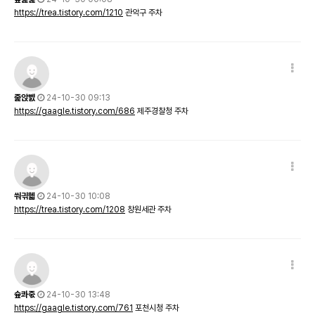
https://trea.tistory.com/1210
관악구 주차
줉앉벬
24-10-30 09:13
https://gaagle.tistory.com/686
제주경찰청 주차
쒀긖헯
24-10-30 10:08
https://trea.tistory.com/1208
창원세관 주차
슢콰죿
24-10-30 13:48
https://gaagle.tistory.com/761
포천시청 주차