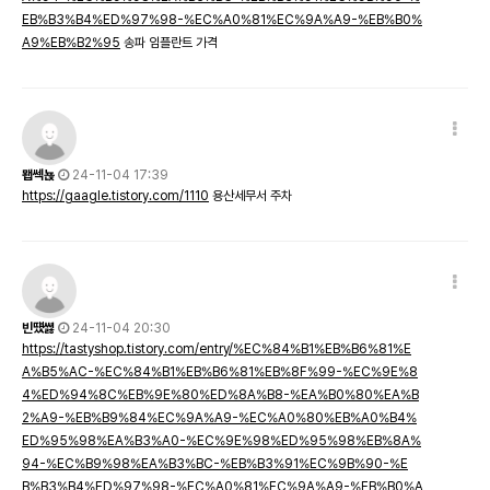
EB%B3%B4%ED%97%98-%EC%A0%81%EC%9A%A9-%EB%B0%
A9%EB%B2%95
송파 임플란트 가격
뫱쎅뇭
24-11-04 17:39
https://gaagle.tistory.com/1110
용산세무서 주차
빈떘쎯
24-11-04 20:30
https://tastyshop.tistory.com/entry/%EC%84%B1%EB%B6%81%E
A%B5%AC-%EC%84%B1%EB%B6%81%EB%8F%99-%EC%9E%8
4%ED%94%8C%EB%9E%80%ED%8A%B8-%EA%B0%80%EA%B
2%A9-%EB%B9%84%EC%9A%A9-%EC%A0%80%EB%A0%B4%
ED%95%98%EA%B3%A0-%EC%9E%98%ED%95%98%EB%8A%
94-%EC%B9%98%EA%B3%BC-%EB%B3%91%EC%9B%90-%E
B%B3%B4%ED%97%98-%EC%A0%81%EC%9A%A9-%EB%B0%A