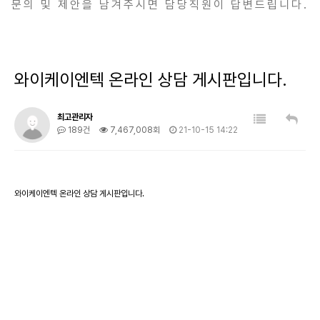
문의 및 제안을 남겨주시면 담당직원이 답변드립니다.
와이케이엔텍 온라인 상담 게시판입니다.
최고관리자
189건
7,467,008회
21-10-15 14:22
와이케이엔텍 온라인 상담 게시판입니다.