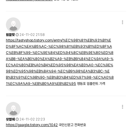
벓쫉뙂
24-11-02 21:58
https://tastyshop.tistory.com/entry/%EC%98%81%EB%93%B1%E
D%8F%AC%EA%B5%AC-%EC%98%81%EB%93%B1%ED%8F%A
C%EB%8F%99-%EC%9E%84%ED%94%8C%EB%9E%80%ED%8
A%B8-%EA%B0%80%EA%B2%A9-%EB%B9%84%EC%9A%A9-%
EC%A0%80%EB%A0%B4%ED%95%98%EA%B3%A0-%EC%9E%
98%ED%95%98%EB%8A%94-%EC%B9%98%EA%B3%BC-%E
B%B3%91%EC%9B%90-%EB%B3%B4%ED%97%98-%EC%A0%8
1%EC%9A%A9-%EB%B0%A9%EB%B2%95
영등포 임플란트 가격
솻롍뛔
24-11-02 22:23
https://gaagle.tistory.com/1042
국민신문고 전화번호