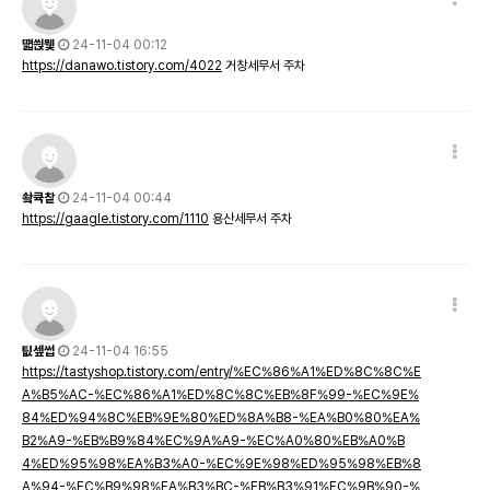
떏씑뮃
24-11-04 00:12
https://danawo.tistory.com/4022
거창세무서 주차
쇀큑챁
24-11-04 00:44
https://gaagle.tistory.com/1110
용산세무서 주차
팂셒썹
24-11-04 16:55
https://tastyshop.tistory.com/entry/%EC%86%A1%ED%8C%8C%E
A%B5%AC-%EC%86%A1%ED%8C%8C%EB%8F%99-%EC%9E%
84%ED%94%8C%EB%9E%80%ED%8A%B8-%EA%B0%80%EA%
B2%A9-%EB%B9%84%EC%9A%A9-%EC%A0%80%EB%A0%B
4%ED%95%98%EA%B3%A0-%EC%9E%98%ED%95%98%EB%8
A%94-%EC%B9%98%EA%B3%BC-%EB%B3%91%EC%9B%90-%