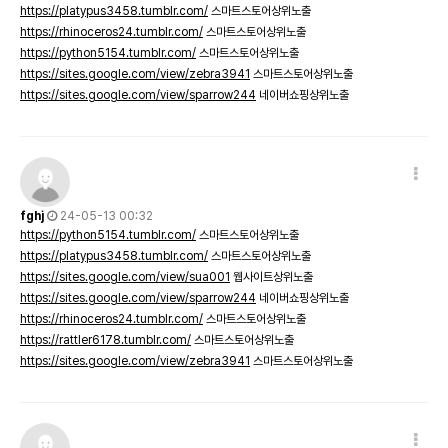
https://platypus3458.tumblr.com/
스마트스토어상위노출
https://rhinoceros24.tumblr.com/
스마트스토어상위노출
https://python5154.tumblr.com/
스마트스토어상위노출
https://sites.google.com/view/zebra3941
스마트스토어상위노출
https://sites.google.com/view/sparrow244
네이버쇼핑상위노출
fghj
24-05-13 00:32
https://python5154.tumblr.com/
스마트스토어상위노출
https://platypus3458.tumblr.com/
스마트스토어상위노출
https://sites.google.com/view/sua001
웹사이트상위노출
https://sites.google.com/view/sparrow244
네이버쇼핑상위노출
https://rhinoceros24.tumblr.com/
스마트스토어상위노출
https://rattler6178.tumblr.com/
스마트스토어상위노출
https://sites.google.com/view/zebra3941
스마트스토어상위노출