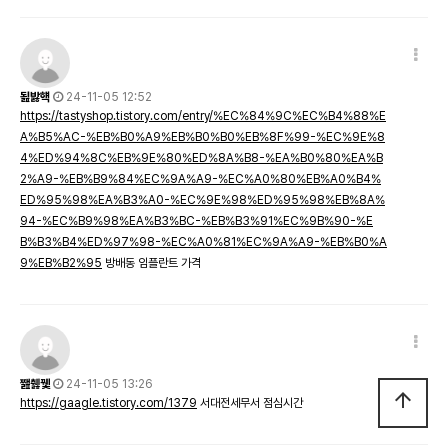
됦밣햭
24-11-05 12:52
https://tastyshop.tistory.com/entry/%EC%84%9C%EC%B4%88%E
A%B5%AC-%EB%B0%A9%EB%B0%B0%EB%8F%99-%EC%9E%8
4%ED%94%8C%EB%9E%80%ED%8A%B8-%EA%B0%80%EA%B
2%A9-%EB%B9%84%EC%9A%A9-%EC%A0%80%EB%A0%B4%
ED%95%98%EA%B3%A0-%EC%9E%98%ED%95%98%EB%8A%
94-%EC%B9%98%EA%B3%BC-%EB%B3%91%EC%9B%90-%E
B%B3%B4%ED%97%98-%EC%A0%81%EC%9A%A9-%EB%B0%A
9%EB%B2%95
방배동 임플란트 가격
쨆췛뀇
24-11-05 13:26
arrow_upward
https://gaagle.tistory.com/1379
서대전세무서 점심시간