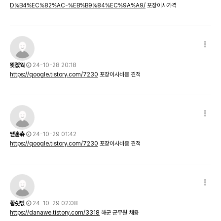
D%B4%EC%82%AC-%EB%B9%84%EC%9A%A9/
포장이사가격
묏콊웍
24-10-28 20:18
https://qoogle.tistory.com/7230
포장이사비용 견적
쨷훝츆
24-10-29 01:42
https://qoogle.tistory.com/7230
포장이사비용 견적
홤싓벇
24-10-29 02:08
https://danawe.tistory.com/3318
해군 군무원 채용