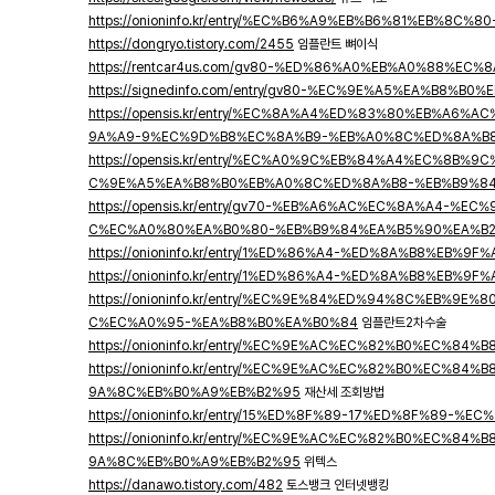
https://onioninfo.kr/entry/%EC%B6%A9%EB%B6%81%EB%8C%80
https://dongryo.tistory.com/2455
임플란트 뼈이식
https://rentcar4us.com/gv80-%ED%86%A0%EB%A0%88%
https://signedinfo.com/entry/gv80-%EC%9E%A5%EA%B8
https://opensis.kr/entry/%EC%8A%A4%ED%83%80%EB%
9A%A9-9%EC%9D%B8%EC%8A%B9-%EB%A0%8C%ED%8A%B
https://opensis.kr/entry/%EC%A0%9C%EB%84%A4%EC%8
C%9E%A5%EA%B8%B0%EB%A0%8C%ED%8A%B8-%EB%B9%8
https://opensis.kr/entry/gv70-%EB%A6%AC%EC%8A%A4
C%EC%A0%80%EA%B0%80-%EB%B9%84%EA%B5%90%EA%B
https://onioninfo.kr/entry/1%ED%86%A4-%ED%8A%B8%E
https://onioninfo.kr/entry/1%ED%86%A4-%ED%8A%B8%E
https://onioninfo.kr/entry/%EC%9E%84%ED%94%8C%EB
C%EC%A0%95-%EA%B8%B0%EA%B0%84
임플란트2차수술
https://onioninfo.kr/entry/%EC%9E%AC%EC%82%B0%EC%8
https://onioninfo.kr/entry/%EC%9E%AC%EC%82%B0%EC
9A%8C%EB%B0%A9%EB%B2%95
재산세 조회방법
https://onioninfo.kr/entry/15%ED%8F%89-17%ED%8F%89
https://onioninfo.kr/entry/%EC%9E%AC%EC%82%B0%EC
9A%8C%EB%B0%A9%EB%B2%95
위텍스
https://danawo.tistory.com/482
토스뱅크 인터넷뱅킹