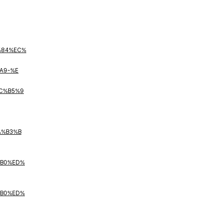
%84%EC%
A9-%E
EC%B5%9
A%B3%B
%B0%ED%
%B0%ED%