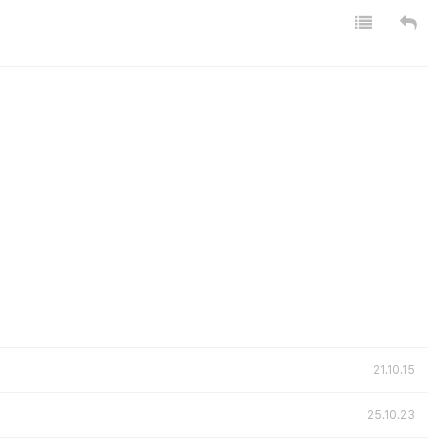
21.10.15
25.10.23