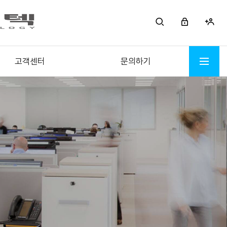
고객센터
문의하기