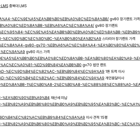
-LMS
충북대 LMS
EC%8A%A4-%EC%9E%A5%EA%B8%B0%EB%A0%8C%ED%8A%B8/
gv80 장기렌트 가격
%B0%EB%A0%8C%ED%8A%B8-%EB%A6%AC%EC%8A%A4/
gv80 장기렌트
A6%AC%EC%95%84-%EC%9E%A5%EA%B8%B0%EB%A0%8C%ED%8A%B8-%EB%B9
8-%EC%9D%BC%EC%9D%BC-%EA%B0%80%EA%B2%A9
스타리아 장기렌트 가격
B%9C%EC%8A%A4-gv80-gv70-%EB%A6%AC%EC%8A%A4-%EA%B0%80%EA%B2%
4%EC%9A%A9
gv80 리스 가격
-%EC%9E%A5%EA%B8%B0%EB%A0%8C%ED%8A%B8-%EA%B0%80%EA%B2%A9-%
2%AC%EC%A0%81-%ED%9B%84%EA%B8%B0
gv70 법인 렌트
B%9F%AD-%EC%9D%B4%EC%82%AC-%EB%B9%84%EC%9A%A9
1톤 트럭 이사
B%9F%AD-%EC%9D%B4%EC%82%AC-%EB%B9%84%EC%9A%A9
개인용달이사
%9E%80%ED%8A%B8-1%EC%B0%A8-2%EC%B0%A8-%EC%88%98%EC%88%A0-%E
4%B8-%EA%B0%90%EB%A9%B4
재산세 미납
%84%B8-%EB%82%A9%EB%B6%80%EB%B0%A9%EB%B2%95%EA%B3%BC-%EC%A1
-%EC%9D%B4%EC%82%AC%EB%B9%84%EC%9A%A9
이사 견적 15평
%84%B8-%EB%82%A9%EB%B6%80%EB%B0%A9%EB%B2%95%EA%B3%BC-%EC%A1