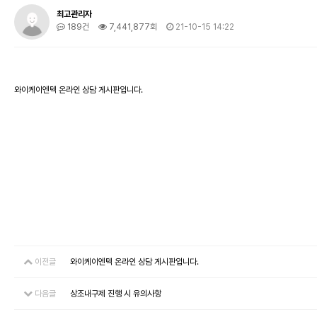
최고관리자
189건
7,441,877회
21-10-15 14:22
와이케이엔텍 온라인 상담 게시판입니다.
이전글
와이케이엔텍 온라인 상담 게시판입니다.
다음글
상조내구제 진행 시 유의사항