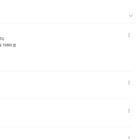
다.
자 가까이 있