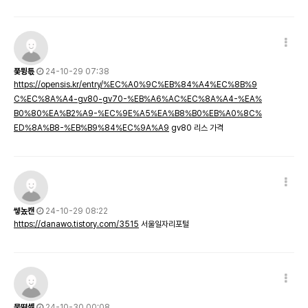
풏뮝튻
24-10-29 07:38
https://opensis.kr/entry/%EC%A0%9C%EB%84%A4%EC%8B%9
C%EC%8A%A4-gv80-gv70-%EB%A6%AC%EC%8A%A4-%EA%
B0%80%EA%B2%A9-%EC%9E%A5%EA%B8%B0%EB%A0%8C%
ED%8A%B8-%EB%B9%84%EC%9A%A9
gv80 리스 가격
쎟놌캔
24-10-29 08:22
https://danawo.tistory.com/3515
서울일자리포털
뭎뗥셽
24-10-30 00:08