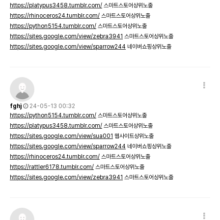
https://platypus3458.tumblr.com/
스마트스토어상위노출
https://rhinoceros24.tumblr.com/
스마트스토어상위노출
https://python5154.tumblr.com/
스마트스토어상위노출
https://sites.google.com/view/zebra3941
스마트스토어상위노출
https://sites.google.com/view/sparrow244
네이버쇼핑상위노출
fghj
24-05-13 00:32
https://python5154.tumblr.com/
스마트스토어상위노출
https://platypus3458.tumblr.com/
스마트스토어상위노출
https://sites.google.com/view/sua001
웹사이트상위노출
https://sites.google.com/view/sparrow244
네이버쇼핑상위노출
https://rhinoceros24.tumblr.com/
스마트스토어상위노출
https://rattler6178.tumblr.com/
스마트스토어상위노출
https://sites.google.com/view/zebra3941
스마트스토어상위노출