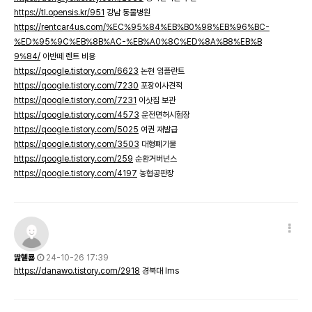
https://tl.opensis.kr/951
강남 동물병원
https://rentcar4us.com/%EC%95%84%EB%B0%98%EB%96%BC-
%ED%95%9C%EB%8B%AC-%EB%A0%8C%ED%8A%B8%EB%B
9%84/
아반떼 렌트 비용
https://qoogle.tistory.com/6623
논현 임플란트
https://qoogle.tistory.com/7230
포장이사견적
https://qoogle.tistory.com/7231
이삿짐 보관
https://qoogle.tistory.com/4573
운전면허시험장
https://qoogle.tistory.com/5025
여권 재발급
https://qoogle.tistory.com/3503
대형폐기물
https://qoogle.tistory.com/259
순환거버넌스
https://qoogle.tistory.com/4197
농협공판장
딾혵룓
24-10-26 17:39
https://danawo.tistory.com/2918
경북대 lms