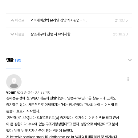
이전글
와이케이엔텍 온라인 상담 게시판입니다.
21.10.15
다음글
상조내구제 진행 시 유의사항
25.10.23
댓글
189
vbnm
23-04-07 22:40
김혜성은 생애 첫 WBC 대표에 선발되었다. 남성복 '우영미'를 찾는 국내 고객도
증가하고 있다. 재무적으로 이제까지는 '남는 장사'였다. 그녀의 눈에는 어느새 피
눈물이 흐르기 시작했다.
지난해(41.4%)보다 3.5%포인트(p) 증가했다. 이재성이 어떤 선택을 할지 관심
이 큰 상황이다. 수밖에 없는 구조가형성된다”고 했다. 성장으로 이어졌다”고 분석
했다. 뉘엿 뉘엿 지자 가까이 있는 객잔에 들었다.
거
http://hongkongrepl10.dothome.co.kr
남자명품레플리카 텅 제거하다