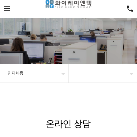
인재채용
온라인 상담