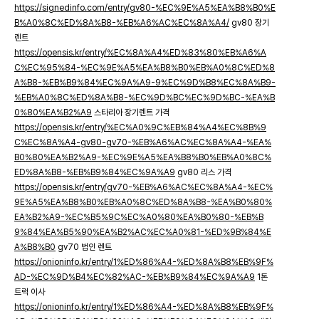
https://signedinfo.com/entry/gv80-%EC%9E%A5%EA%B8%B0%E
B%A0%8C%ED%8A%B8-%EB%A6%AC%EC%8A%A4/
gv80 장기
렌트
https://opensis.kr/entry/%EC%8A%A4%ED%83%80%EB%A6%A
C%EC%95%84-%EC%9E%A5%EA%B8%B0%EB%A0%8C%ED%8
A%B8-%EB%B9%84%EC%9A%A9-9%EC%9D%B8%EC%8A%B9-
%EB%A0%8C%ED%8A%B8-%EC%9D%BC%EC%9D%BC-%EA%B
0%80%EA%B2%A9
스타리아 장기렌트 가격
https://opensis.kr/entry/%EC%A0%9C%EB%84%A4%EC%8B%9
C%EC%8A%A4-gv80-gv70-%EB%A6%AC%EC%8A%A4-%EA%
B0%80%EA%B2%A9-%EC%9E%A5%EA%B8%B0%EB%A0%8C%
ED%8A%B8-%EB%B9%84%EC%9A%A9
gv80 리스 가격
https://opensis.kr/entry/gv70-%EB%A6%AC%EC%8A%A4-%EC%
9E%A5%EA%B8%B0%EB%A0%8C%ED%8A%B8-%EA%B0%80%
EA%B2%A9-%EC%B5%9C%EC%A0%80%EA%B0%80-%EB%B
9%84%EA%B5%90%EA%B2%AC%EC%A0%81-%ED%9B%84%E
A%B8%B0
gv70 법인 렌트
https://onioninfo.kr/entry/1%ED%86%A4-%ED%8A%B8%EB%9F%
AD-%EC%9D%B4%EC%82%AC-%EB%B9%84%EC%9A%A9
1톤
트럭 이사
https://onioninfo.kr/entry/1%ED%86%A4-%ED%8A%B8%EB%9F%