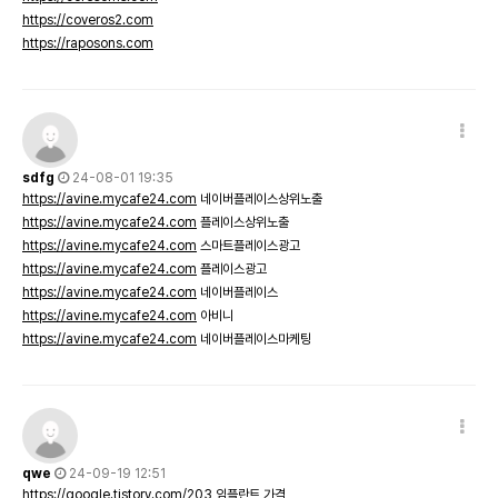
https://coveros2.com
https://raposons.com
sdfg
24-08-01 19:35
https://avine.mycafe24.com
네이버플레이스상위노출
https://avine.mycafe24.com
플레이스상위노출
https://avine.mycafe24.com
스마트플레이스광고
https://avine.mycafe24.com
플레이스광고
https://avine.mycafe24.com
네이버플레이스
https://avine.mycafe24.com
아비니
https://avine.mycafe24.com
네이버플레이스마케팅
qwe
24-09-19 12:51
https://qoogle.tistory.com/203
임플란트 가격