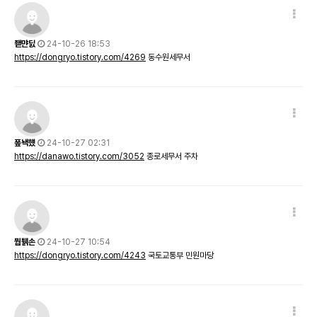
좯먄딠
24-10-26 18:53
https://dongryo.tistory.com/4269
동수원세무서
퐆놱헀
24-10-27 02:31
https://danawo.tistory.com/3052
종로세무서 주차
뭡퉭손
24-10-27 10:54
https://dongryo.tistory.com/4243
국토교통부 민원마당