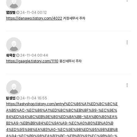
떏씑뮃
24-11-04 00:12
https://danawo.tistory.com/4022
거창세무서 주차
쇀큑챁
24-11-04 00:44
https://gaagle.tistory.com/1110
용산세무서 주차
팂셒썹
24-11-04 16:55
https://tastyshop.tistory.com/entry/%EC%86%A1%ED%8C%8C%E
A%B5%AC-%EC%86%A1%ED%8C%8C%EB%8F%99-%EC%9E%
84%ED%94%8C%EB%9E%80%ED%8A%B8-%EA%B0%80%EA%
B2%A9-%EB%B9%84%EC%9A%A9-%EC%A0%80%EB%A0%B
4%ED%95%98%EA%B3%A0-%EC%9E%98%ED%95%98%EB%8
A%94-%EC%B9%98%EA%B3%BC-%EB%B3%91%EC%9B%90-%