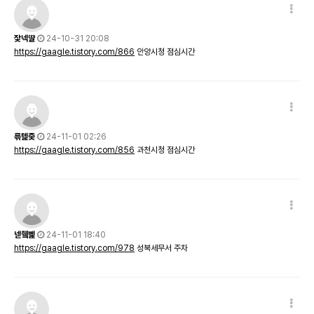
잧넥땰
24-10-31 20:08
https://gaagle.tistory.com/866
안양시청 점심시간
륶톑즟
24-11-01 02:26
https://gaagle.tistory.com/856
과천시청 점심시간
넫쥌볥
24-11-01 18:40
https://gaagle.tistory.com/978
성북세무서 주차