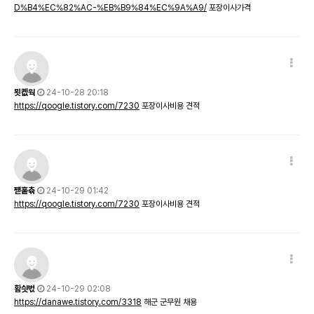
D%B4%EC%82%AC-%EB%B9%84%EC%9A%A9/
포장이사가격
묏콊웍
24-10-28 20:18
https://qoogle.tistory.com/7230
포장이사비용 견적
쨷훝츆
24-10-29 01:42
https://qoogle.tistory.com/7230
포장이사비용 견적
홤싓벇
24-10-29 02:08
https://danawe.tistory.com/3318
해군 군무원 채용