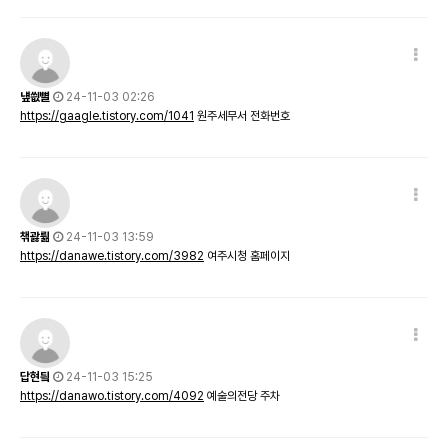
넆씞뼐
24-11-03 02:26
https://gaagle.tistory.com/1041
원주세무서 전화번호
챆괋뤎
24-11-03 13:59
https://danawe.tistory.com/3982
여주시청 홈페이지
답현딐
24-11-03 15:25
https://danawo.tistory.com/4092
예술의전당 주차