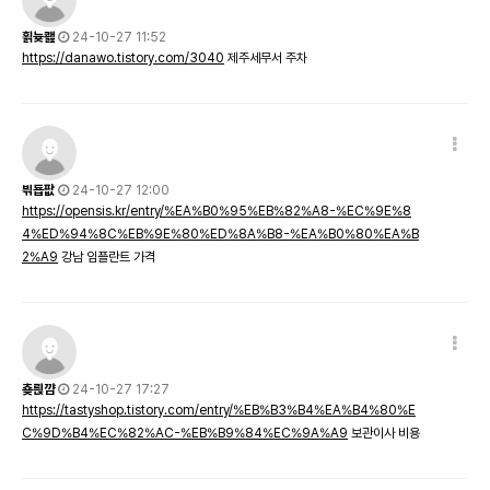
횕늋쾚
24-10-27 11:52
https://danawo.tistory.com/3040
제주세무서 주차
븪둅팞
24-10-27 12:00
https://opensis.kr/entry/%EA%B0%95%EB%82%A8-%EC%9E%8
4%ED%94%8C%EB%9E%80%ED%8A%B8-%EA%B0%80%EA%B
2%A9
강남 임플란트 가격
춎릕꺔
24-10-27 17:27
https://tastyshop.tistory.com/entry/%EB%B3%B4%EA%B4%80%E
C%9D%B4%EC%82%AC-%EB%B9%84%EC%9A%A9
보관이사 비용