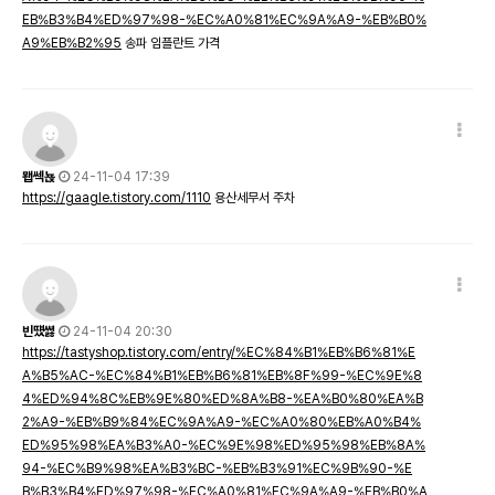
EB%B3%B4%ED%97%98-%EC%A0%81%EC%9A%A9-%EB%B0%
A9%EB%B2%95
송파 임플란트 가격
뫱쎅뇭
24-11-04 17:39
https://gaagle.tistory.com/1110
용산세무서 주차
빈떘쎯
24-11-04 20:30
https://tastyshop.tistory.com/entry/%EC%84%B1%EB%B6%81%E
A%B5%AC-%EC%84%B1%EB%B6%81%EB%8F%99-%EC%9E%8
4%ED%94%8C%EB%9E%80%ED%8A%B8-%EA%B0%80%EA%B
2%A9-%EB%B9%84%EC%9A%A9-%EC%A0%80%EB%A0%B4%
ED%95%98%EA%B3%A0-%EC%9E%98%ED%95%98%EB%8A%
94-%EC%B9%98%EA%B3%BC-%EB%B3%91%EC%9B%90-%E
B%B3%B4%ED%97%98-%EC%A0%81%EC%9A%A9-%EB%B0%A