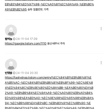
EB%B3%B4%ED%97%98-%EC%A0%81%EC%9A%A9-%EB%B0%
A9%EB%B2%95
송파 임플란트 가격
뫱쎅뇭
24-11-04 17:39
https://gaagle.tistory.com/1110
용산세무서 주차
빈떘쎯
24-11-04 20:30
https://tastyshop.tistory.com/entry/%EC%84%B1%EB%B6%81%E
A%B5%AC-%EC%84%B1%EB%B6%81%EB%8F%99-%EC%9E%8
4%ED%94%8C%EB%9E%80%ED%8A%B8-%EA%B0%80%EA%B
2%A9-%EB%B9%84%EC%9A%A9-%EC%A0%80%EB%A0%B4%
ED%95%98%EA%B3%A0-%EC%9E%98%ED%95%98%EB%8A%
94-%EC%B9%98%EA%B3%BC-%EB%B3%91%EC%9B%90-%E
B%B3%B4%ED%97%98-%EC%A0%81%EC%9A%A9-%EB%B0%A