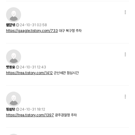
쾥먒녞
24-10-31 02:58
https://gaagle.tistory.com/733
대구 북구청 주차
퍳퐝욪
24-10-31 12:43
https://trea.tistory.com/1412
군산세관 점심시간
뜅쇪탂
24-10-31 18:12
https://trea.tistory.com/1397
광주경찰청 주차