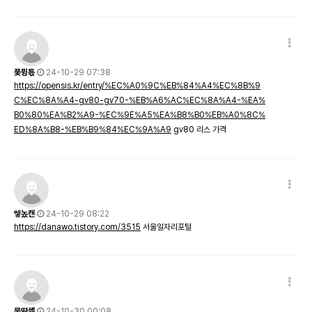
풏뮝튻
24-10-29 07:38
https://opensis.kr/entry/%EC%A0%9C%EB%84%A4%EC%8B%9
C%EC%8A%A4-gv80-gv70-%EB%A6%AC%EC%8A%A4-%EA%
B0%80%EA%B2%A9-%EC%9E%A5%EA%B8%B0%EB%A0%8C%
ED%8A%B8-%EB%B9%84%EC%9A%A9
gv80 리스 가격
쎟놌캔
24-10-29 08:22
https://danawo.tistory.com/3515
서울일자리포털
뭎뗥셽
24-10-30 00:08