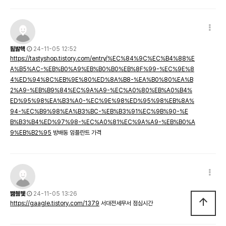
됦밣햭
24-11-05 12:52
https://tastyshop.tistory.com/entry/%EC%84%9C%EC%B4%88%E
A%B5%AC-%EB%B0%A9%EB%B0%B0%EB%8F%99-%EC%9E%8
4%ED%94%8C%EB%9E%80%ED%8A%B8-%EA%B0%80%EA%B
2%A9-%EB%B9%84%EC%9A%A9-%EC%A0%80%EB%A0%B4%
ED%95%98%EA%B3%A0-%EC%9E%98%ED%95%98%EB%8A%
94-%EC%B9%98%EA%B3%BC-%EB%B3%91%EC%9B%90-%E
B%B3%B4%ED%97%98-%EC%A0%81%EC%9A%A9-%EB%B0%A
9%EB%B2%95
방배동 임플란트 가격
쨆췛뀇
24-11-05 13:26
arrow_upward
https://gaagle.tistory.com/1379
서대전세무서 점심시간