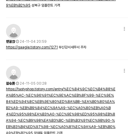
9%EB%B2%95
성북구 임플란트 가격
럗꿀챥
24-11-04 20:59
https://gaagle.tistory.com/1271
부산강서세무서 주차
끭슋뽉
24-11-05 00:28
https://tastyshop.tistory.com/entry/%EC%84%9C%EC%B4%88%E
A%B5%AC-%EC%96%91%EC%9E%AC%EB%8F%99-%EC%9E%
84%ED%94%8C%EB%9E%80%ED%8A%B8-%EA%B0%80%EA%
B2%A9-%EB%B9%84%EC%9A%A9-%EC%A0%80%EB%A0%B
4%ED%95%98%EA%B3%A0-%EC%9E%98%ED%95%98%EB%8
A%94-%EC%B9%98%EA%B3%BC-%EB%B3%91%EC%9B%90-%
EB%B3%B4%ED%97%98-%EC%A0%81%EC%9A%A9-%EB%B0%
A9%EB%B2%95
양재동 임플란트 가격