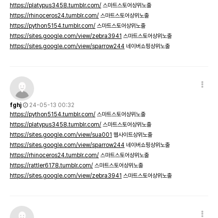
https://platypus3458.tumblr.com/
스마트스토어상위노출
https://rhinoceros24.tumblr.com/
스마트스토어상위노출
https://python5154.tumblr.com/
스마트스토어상위노출
https://sites.google.com/view/zebra3941
스마트스토어상위노출
https://sites.google.com/view/sparrow244
네이버쇼핑상위노출
fghj
24-05-13 00:32
https://python5154.tumblr.com/
스마트스토어상위노출
https://platypus3458.tumblr.com/
스마트스토어상위노출
https://sites.google.com/view/sua001
웹사이트상위노출
https://sites.google.com/view/sparrow244
네이버쇼핑상위노출
https://rhinoceros24.tumblr.com/
스마트스토어상위노출
https://rattler6178.tumblr.com/
스마트스토어상위노출
https://sites.google.com/view/zebra3941
스마트스토어상위노출