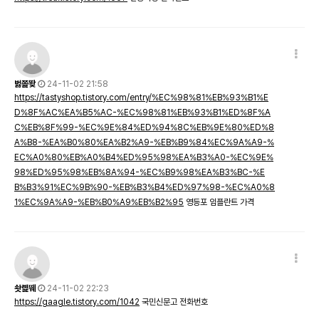
벓쫉뙂
24-11-02 21:58
https://tastyshop.tistory.com/entry/%EC%98%81%EB%93%B1%E
D%8F%AC%EA%B5%AC-%EC%98%81%EB%93%B1%ED%8F%A
C%EB%8F%99-%EC%9E%84%ED%94%8C%EB%9E%80%ED%8
A%B8-%EA%B0%80%EA%B2%A9-%EB%B9%84%EC%9A%A9-%
EC%A0%80%EB%A0%B4%ED%95%98%EA%B3%A0-%EC%9E%
98%ED%95%98%EB%8A%94-%EC%B9%98%EA%B3%BC-%E
B%B3%91%EC%9B%90-%EB%B3%B4%ED%97%98-%EC%A0%8
1%EC%9A%A9-%EB%B0%A9%EB%B2%95
영등포 임플란트 가격
솻롍뛔
24-11-02 22:23
https://gaagle.tistory.com/1042
국민신문고 전화번호