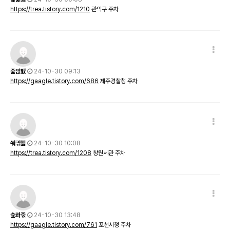
https://trea.tistory.com/1210
관악구 주차
줉앉벬
24-10-30 09:13
https://gaagle.tistory.com/686
제주경찰청 주차
쒀긖헯
24-10-30 10:08
https://trea.tistory.com/1208
창원세관 주차
슢콰죿
24-10-30 13:48
https://gaagle.tistory.com/761
포천시청 주차