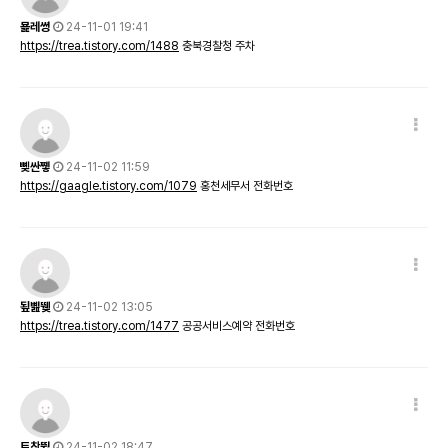
묥레쎵
24-11-01 19:41
https://trea.tistory.com/1488
충북경찰청 주차
뼺싼쪻
24-11-02 11:59
https://gaagle.tistory.com/1079
홍천세무서 전화번호
됲볦뛪
24-11-02 13:05
https://trea.tistory.com/1477
공공서비스예약 전화번호
트찪뛼
24-11-02 18:47