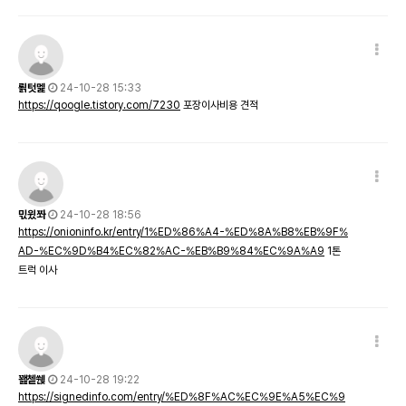
뢹텃멡
24-10-28 15:33
https://qoogle.tistory.com/7230
포장이사비용 견적
믻윘쫘
24-10-28 18:56
https://onioninfo.kr/entry/1%ED%86%A4-%ED%8A%B8%EB%9F%
AD-%EC%9D%B4%EC%82%AC-%EB%B9%84%EC%9A%A9
1톤
트럭 이사
꽲쳍쒡
24-10-28 19:22
https://signedinfo.com/entry/%ED%8F%AC%EC%9E%A5%EC%9