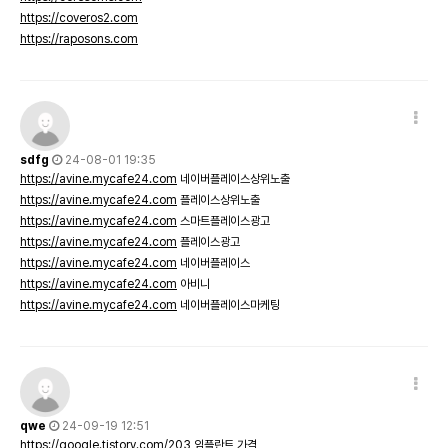
https://coveros2.com
https://raposons.com
sdfg
24-08-01 19:35
https://avine.mycafe24.com
네이버플레이스상위노출
https://avine.mycafe24.com
플레이스상위노출
https://avine.mycafe24.com
스마트플레이스광고
https://avine.mycafe24.com
플레이스광고
https://avine.mycafe24.com
네이버플레이스
https://avine.mycafe24.com
아비니
https://avine.mycafe24.com
네이버플레이스마케팅
qwe
24-09-19 12:51
https://qoogle.tistory.com/203
임플란트 가격