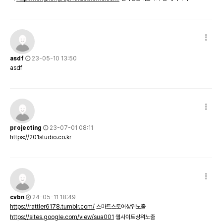
asdf
23-05-10 13:50
asdf
projecting
23-07-01 08:11
https://201studio.co.kr
cvbn
24-05-11 18:49
https://rattler6178.tumblr.com/
스마트스토어상위노출
https://sites.google.com/view/sua001
웹사이트상위노출