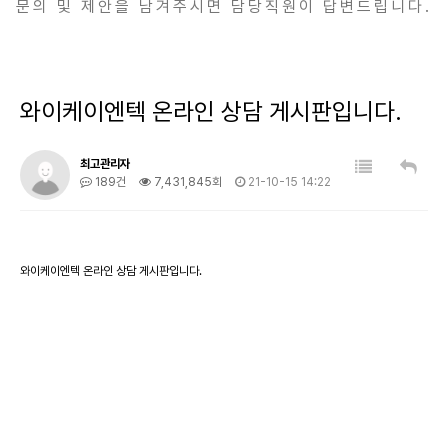
문의 및 제안을 남겨주시면 담당직원이 답변드립니다.
와이케이엔텍 온라인 상담 게시판입니다.
최고관리자
189건
7,431,845회
21-10-15 14:22
와이케이엔텍 온라인 상담 게시판입니다.