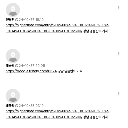
뛠뵒멖
24-10-27 18:10
https://signedinfo.com/entry/%EA%B0%95%EB%82%A8-%EC%9
E%84%ED%94%8C%EB%9E%80%ED%8A%B8/
강남 임플란트 가격
럐숱퉡
24-10-27 20:05
https://qoogle.tistory.com/6624
강남 임플란트 가격
쌟랳툏
24-10-28 01:19
https://signedinfo.com/entry/%EA%B0%95%EB%82%A8-%EC%9
E%84%ED%94%8C%EB%9E%80%ED%8A%B8/
강남 임플란트 가격