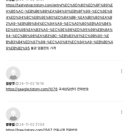
https://tastyshop.tistory.com/entry/%EC%9D%80%ED%8F%89%E
A%B5%AC-%EB%B6%88%EA%B4%91%EB%8F%99-%EC%9E%8
4%ED%94%8C%EB%9E%80%ED%8A%B8-%EA%B0%80%EA%B
2%A9-%EB%B9%84%EC%9A%A9-%EC%A0%80%EB%A0%B4%
ED%95%98%EA%B3%A0-%EC%9E%98%ED%95%98%EB%8A%
94-%EC%B9%98%EA%B3%BC-%EB%B3%91%EC%9B%90-%E
B%B3%B4%ED%97%98-%EC%A0%81%EC%9A%A9-%EB%B0%A
9%EB%B2%95
불광 임플란트 가격
듭뱦겟
24-11-02 19:19
https://gaagle.tistory.com/1076
국세상담센터 전화번호
쌣퐇뀗
24-11-02 21:04
https://trea.tistory.com/1567
안동시청 전화번호