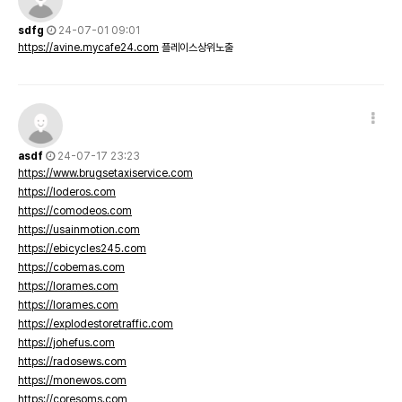
sdfg
24-07-01 09:01
https://avine.mycafe24.com
플레이스상위노출
asdf
24-07-17 23:23
https://www.brugsetaxiservice.com
https://loderos.com
https://comodeos.com
https://usainmotion.com
https://ebicycles245.com
https://cobemas.com
https://lorames.com
https://lorames.com
https://explodestoretraffic.com
https://johefus.com
https://radosews.com
https://monewos.com
https://coresoms.com