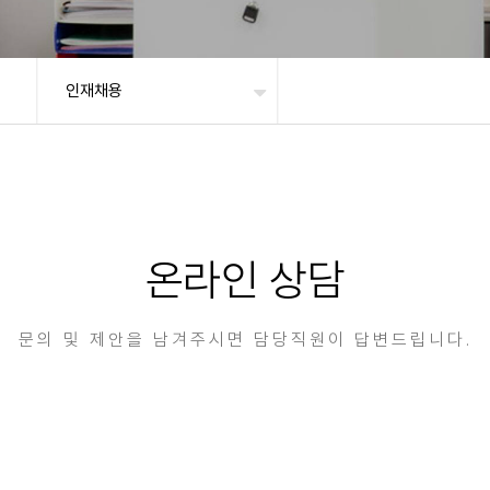
인재채용
온라인 상담
문의 및 제안을 남겨주시면 담당직원이 답변드립니다.