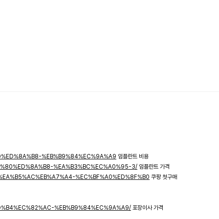
9E%80%ED%8A%B8-%EB%B9%84%EC%9A%A9
임플란트 비용
B%9E%80%ED%8A%B8-%EA%B3%BC%EC%A0%95-3/
임플란트 가격
2%AB%EA%B5%AC%EB%A7%A4-%EC%BF%A0%ED%8F%B0
쿠팡 첫구매
C%9D%B4%EC%82%AC-%EB%B9%84%EC%9A%A9/
포장이사 가격