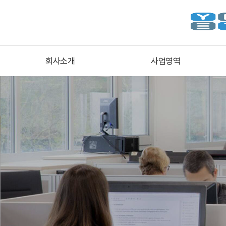
회사소개
사업영역