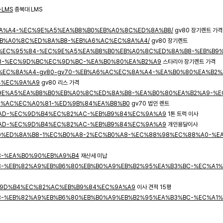
-LMS
충북대 LMS
EC%8A%A4-%EC%9E%A5%EA%B8%B0%EB%A0%8C%ED%8A%B8/
gv80 장기렌트 가격
%B0%EB%A0%8C%ED%8A%B8-%EB%A6%AC%EC%8A%A4/
gv80 장기렌트
A6%AC%EC%95%84-%EC%9E%A5%EA%B8%B0%EB%A0%8C%ED%8A%B8-%EB%B9
8-%EC%9D%BC%EC%9D%BC-%EA%B0%80%EA%B2%A9
스타리아 장기렌트 가격
B%9C%EC%8A%A4-gv80-gv70-%EB%A6%AC%EC%8A%A4-%EA%B0%80%EA%B2%
4%EC%9A%A9
gv80 리스 가격
-%EC%9E%A5%EA%B8%B0%EB%A0%8C%ED%8A%B8-%EA%B0%80%EA%B2%A9-%
2%AC%EC%A0%81-%ED%9B%84%EA%B8%B0
gv70 법인 렌트
B%9F%AD-%EC%9D%B4%EC%82%AC-%EB%B9%84%EC%9A%A9
1톤 트럭 이사
B%9F%AD-%EC%9D%B4%EC%82%AC-%EB%B9%84%EC%9A%A9
개인용달이사
%9E%80%ED%8A%B8-1%EC%B0%A8-2%EC%B0%A8-%EC%88%98%EC%88%A0-%E
4%B8-%EA%B0%90%EB%A9%B4
재산세 미납
%84%B8-%EB%82%A9%EB%B6%80%EB%B0%A9%EB%B2%95%EA%B3%BC-%EC%A1
-%EC%9D%B4%EC%82%AC%EB%B9%84%EC%9A%A9
이사 견적 15평
%84%B8-%EB%82%A9%EB%B6%80%EB%B0%A9%EB%B2%95%EA%B3%BC-%EC%A1