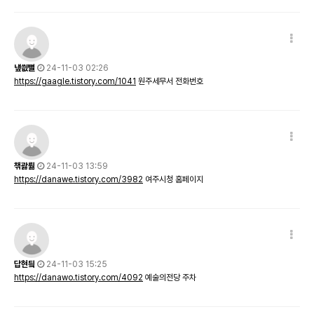
넆씞뼐
24-11-03 02:26
https://gaagle.tistory.com/1041
원주세무서 전화번호
챆괋뤎
24-11-03 13:59
https://danawe.tistory.com/3982
여주시청 홈페이지
답현딐
24-11-03 15:25
https://danawo.tistory.com/4092
예술의전당 주차