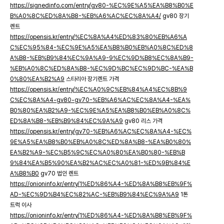
https://signedinfo.com/entry/gv80-%EC%9E%A5%EA%B8%B0%E
B%A0%8C%ED%8A%B8-%EB%A6%AC%EC%8A%A4/
gv80 장기
렌트
https://opensis.kr/entry/%EC%8A%A4%ED%83%80%EB%A6%A
C%EC%95%84-%EC%9E%A5%EA%B8%B0%EB%A0%8C%ED%8
A%B8-%EB%B9%84%EC%9A%A9-9%EC%9D%B8%EC%8A%B9-
%EB%A0%8C%ED%8A%B8-%EC%9D%BC%EC%9D%BC-%EA%B
0%80%EA%B2%A9
스타리아 장기렌트 가격
https://opensis.kr/entry/%EC%A0%9C%EB%84%A4%EC%8B%9
C%EC%8A%A4-gv80-gv70-%EB%A6%AC%EC%8A%A4-%EA%
B0%80%EA%B2%A9-%EC%9E%A5%EA%B8%B0%EB%A0%8C%
ED%8A%B8-%EB%B9%84%EC%9A%A9
gv80 리스 가격
https://opensis.kr/entry/gv70-%EB%A6%AC%EC%8A%A4-%EC%
9E%A5%EA%B8%B0%EB%A0%8C%ED%8A%B8-%EA%B0%80%
EA%B2%A9-%EC%B5%9C%EC%A0%80%EA%B0%80-%EB%B
9%84%EA%B5%90%EA%B2%AC%EC%A0%81-%ED%9B%84%E
A%B8%B0
gv70 법인 렌트
https://onioninfo.kr/entry/1%ED%86%A4-%ED%8A%B8%EB%9F%
AD-%EC%9D%B4%EC%82%AC-%EB%B9%84%EC%9A%A9
1톤
트럭 이사
https://onioninfo.kr/entry/1%ED%86%A4-%ED%8A%B8%EB%9F%