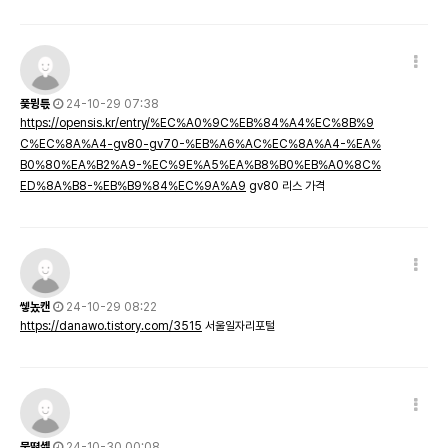
풏뮝튻
24-10-29 07:38
https://opensis.kr/entry/%EC%A0%9C%EB%84%A4%EC%8B%9
C%EC%8A%A4-gv80-gv70-%EB%A6%AC%EC%8A%A4-%EA%
B0%80%EA%B2%A9-%EC%9E%A5%EA%B8%B0%EB%A0%8C%
ED%8A%B8-%EB%B9%84%EC%9A%A9
gv80 리스 가격
쎟놌캔
24-10-29 08:22
https://danawo.tistory.com/3515
서울일자리포털
뭎뗥셽
24-10-30 00:08