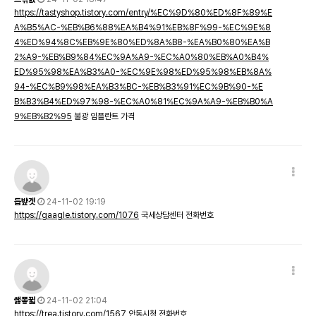
https://tastyshop.tistory.com/entry/%EC%9D%80%ED%8F%89%E
A%B5%AC-%EB%B6%88%EA%B4%91%EB%8F%99-%EC%9E%8
4%ED%94%8C%EB%9E%80%ED%8A%B8-%EA%B0%80%EA%B
2%A9-%EB%B9%84%EC%9A%A9-%EC%A0%80%EB%A0%B4%
ED%95%98%EA%B3%A0-%EC%9E%98%ED%95%98%EB%8A%
94-%EC%B9%98%EA%B3%BC-%EB%B3%91%EC%9B%90-%E
B%B3%B4%ED%97%98-%EC%A0%81%EC%9A%A9-%EB%B0%A
9%EB%B2%95
불광 임플란트 가격
듭뱦겟
24-11-02 19:19
https://gaagle.tistory.com/1076
국세상담센터 전화번호
쌣퐇뀗
24-11-02 21:04
https://trea.tistory.com/1567
안동시청 전화번호