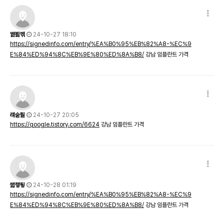
뛠뵒멖
24-10-27 18:10
https://signedinfo.com/entry/%EA%B0%95%EB%82%A8-%EC%9
E%84%ED%94%8C%EB%9E%80%ED%8A%B8/
강남 임플란트 가격
럐숱퉡
24-10-27 20:05
https://qoogle.tistory.com/6624
강남 임플란트 가격
쌟랳툏
24-10-28 01:19
https://signedinfo.com/entry/%EA%B0%95%EB%82%A8-%EC%9
E%84%ED%94%8C%EB%9E%80%ED%8A%B8/
강남 임플란트 가격