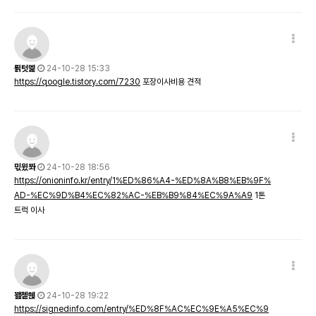
뢹텃멡
24-10-28 15:33
https://qoogle.tistory.com/7230
포장이사비용 견적
믻윘쫘
24-10-28 18:56
https://onioninfo.kr/entry/1%ED%86%A4-%ED%8A%B8%EB%9F%
AD-%EC%9D%B4%EC%82%AC-%EB%B9%84%EC%9A%A9
1톤
트럭 이사
꽲쳍쒡
24-10-28 19:22
https://signedinfo.com/entry/%ED%8F%AC%EC%9E%A5%EC%9