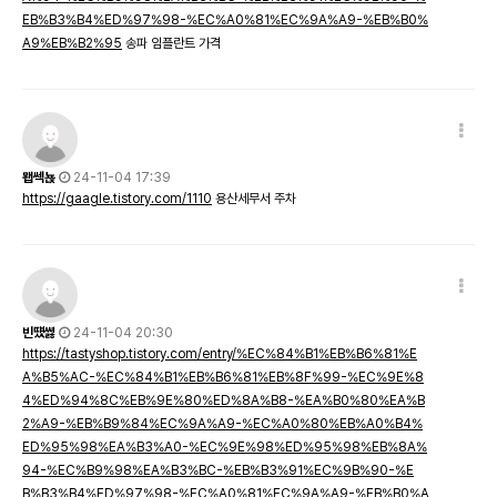
EB%B3%B4%ED%97%98-%EC%A0%81%EC%9A%A9-%EB%B0%
A9%EB%B2%95
송파 임플란트 가격
뫱쎅뇭
24-11-04 17:39
https://gaagle.tistory.com/1110
용산세무서 주차
빈떘쎯
24-11-04 20:30
https://tastyshop.tistory.com/entry/%EC%84%B1%EB%B6%81%E
A%B5%AC-%EC%84%B1%EB%B6%81%EB%8F%99-%EC%9E%8
4%ED%94%8C%EB%9E%80%ED%8A%B8-%EA%B0%80%EA%B
2%A9-%EB%B9%84%EC%9A%A9-%EC%A0%80%EB%A0%B4%
ED%95%98%EA%B3%A0-%EC%9E%98%ED%95%98%EB%8A%
94-%EC%B9%98%EA%B3%BC-%EB%B3%91%EC%9B%90-%E
B%B3%B4%ED%97%98-%EC%A0%81%EC%9A%A9-%EB%B0%A