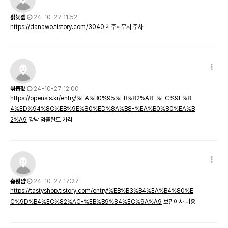
횕늋쾚
24-10-27 11:52
https://danawo.tistory.com/3040
제주세무서 주차
븪둅팞
24-10-27 12:00
https://opensis.kr/entry/%EA%B0%95%EB%82%A8-%EC%9E%8
4%ED%94%8C%EB%9E%80%ED%8A%B8-%EA%B0%80%EA%B
2%A9
강남 임플란트 가격
춎릕꺔
24-10-27 17:27
https://tastyshop.tistory.com/entry/%EB%B3%B4%EA%B4%80%E
C%9D%B4%EC%82%AC-%EB%B9%84%EC%9A%A9
보관이사 비용