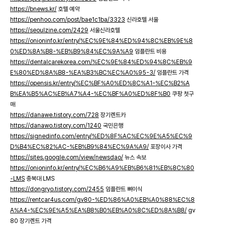
https://bnews.kr/
호텔 예약
https://penhoo.com/post/bae1c1ba/3323
신라호텔 서울
https://seoulzine.com/2429
서울신라호텔
https://onioninfo.kr/entry/%EC%9E%84%ED%94%8C%EB%9E%8
0%ED%8A%B8-%EB%B9%84%EC%9A%A9
임플란트 비용
https://dentalcarekorea.com/%EC%9E%84%ED%94%8C%EB%9
E%80%ED%8A%B8-%EA%B3%BC%EC%A0%95-3/
임플란트 가격
https://opensis.kr/entry/%EC%BF%A0%ED%8C%A1-%EC%B2%A
B%EA%B5%AC%EB%A7%A4-%EC%BF%A0%ED%8F%B0
쿠팡 첫구
매
https://danawe.tistory.com/728
장기렌트카
https://danawo.tistory.com/1240
국민은행
https://signedinfo.com/entry/%ED%8F%AC%EC%9E%A5%EC%9
D%B4%EC%82%AC-%EB%B9%84%EC%9A%A9/
포장이사 가격
https://sites.google.com/view/newsdao/
뉴스 속보
https://onioninfo.kr/entry/%EC%B6%A9%EB%B6%81%EB%8C%80
-LMS
충북대 LMS
https://dongryo.tistory.com/2455
임플란트 뼈이식
https://rentcar4us.com/gv80-%ED%86%A0%EB%A0%88%EC%8
A%A4-%EC%9E%A5%EA%B8%B0%EB%A0%8C%ED%8A%B8/
gv
80 장기렌트 가격