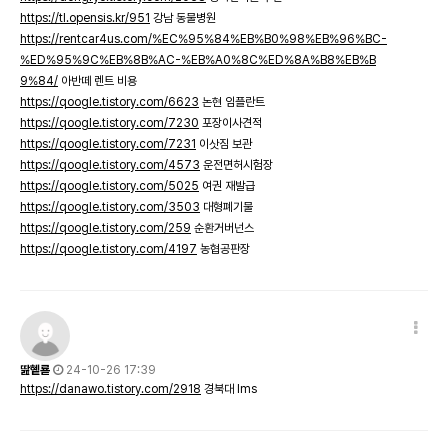
https://tl.opensis.kr/951
강남 동물병원
https://rentcar4us.com/%EC%95%84%EB%B0%98%EB%96%BC-
%ED%95%9C%EB%8B%AC-%EB%A0%8C%ED%8A%B8%EB%B
9%84/
아반떼 렌트 비용
https://qoogle.tistory.com/6623
논현 임플란트
https://qoogle.tistory.com/7230
포장이사견적
https://qoogle.tistory.com/7231
이삿짐 보관
https://qoogle.tistory.com/4573
운전면허시험장
https://qoogle.tistory.com/5025
여권 재발급
https://qoogle.tistory.com/3503
대형폐기물
https://qoogle.tistory.com/259
순환거버넌스
https://qoogle.tistory.com/4197
농협공판장
딾혵룓
24-10-26 17:39
https://danawo.tistory.com/2918
경북대 lms