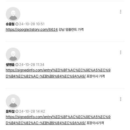
숑졺둶
24-10-28 10:51
https://qoogle.tistory.com/6624
강남 임플란트 가격
쇞뼝춒
24-10-28 11:34
https://signedinfo.com/entry/%ED%8F%AC%EC%9E%A5%EC%9
D%B4%EC%82%AC-%EB%B9%84%EC%9A%A9/
포장이사 가격
믊톼첢
24-10-28 14:42
https://signedinfo.com/entry/%ED%8F%AC%EC%9E%A5%EC%9
D%B4%EC%82%AC-%EB%B9%84%EC%9A%A9/
포장이사가격