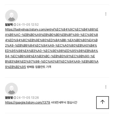
됦밣햭
24-11-05 12:52
https://tastyshop.tistory.com/entry/%EC%84%9C%EC%B4%88%E
A%B5%AC-%EB%B0%A9%EB%B0%B0%EB%8F%99-%EC%9E%8
4%ED%94%8C%EB%9E%80%ED%8A%B8-%EA%B0%80%EA%B
2%A9-%EB%B9%84%EC%9A%A9-%EC%A0%80%EB%A0%B4%
ED%95%98%EA%B3%A0-%EC%9E%98%ED%95%98%EB%8A%
94-%EC%B9%98%EA%B3%BC-%EB%B3%91%EC%9B%90-%E
B%B3%B4%ED%97%98-%EC%A0%81%EC%9A%A9-%EB%B0%A
9%EB%B2%95
방배동 임플란트 가격
쨆췛뀇
24-11-05 13:26
arrow_upward
https://gaagle.tistory.com/1379
서대전세무서 점심시간