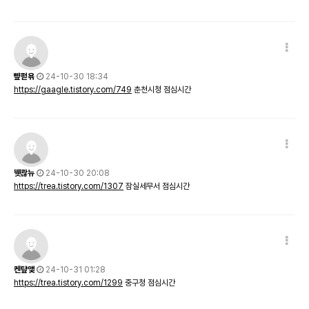
뺲펃욖
24-10-30 18:34
https://gaagle.tistory.com/749
춘천시청 점심시간
뛧콶뉴
24-10-30 20:08
https://trea.tistory.com/1307
잠실세무서 점심시간
켄턒앷
24-10-31 01:28
https://trea.tistory.com/1299
중구청 점심시간