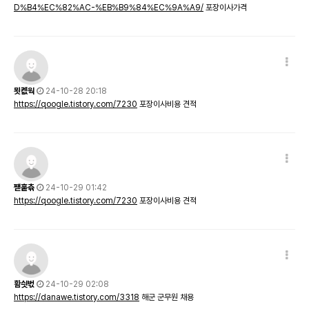
D%B4%EC%82%AC-%EB%B9%84%EC%9A%A9/
포장이사가격
묏콊웍
24-10-28 20:18
https://qoogle.tistory.com/7230
포장이사비용 견적
쨷훝츆
24-10-29 01:42
https://qoogle.tistory.com/7230
포장이사비용 견적
홤싓벇
24-10-29 02:08
https://danawe.tistory.com/3318
해군 군무원 채용