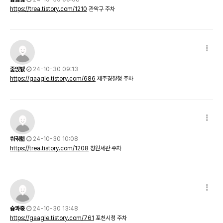
https://trea.tistory.com/1210
관악구 주차
줉앉벬
24-10-30 09:13
https://gaagle.tistory.com/686
제주경찰청 주차
쒀긖헯
24-10-30 10:08
https://trea.tistory.com/1208
창원세관 주차
슢콰죿
24-10-30 13:48
https://gaagle.tistory.com/761
포천시청 주차