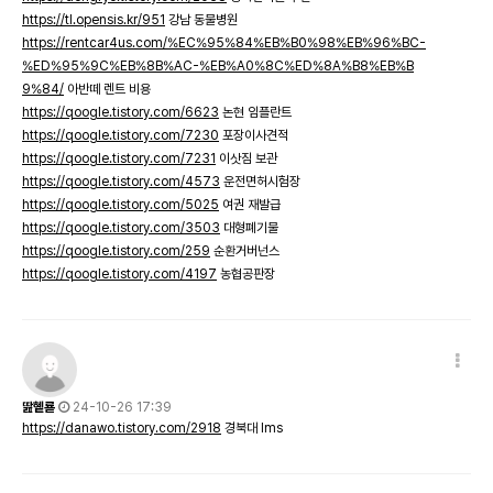
https://tl.opensis.kr/951
강남 동물병원
https://rentcar4us.com/%EC%95%84%EB%B0%98%EB%96%BC-
%ED%95%9C%EB%8B%AC-%EB%A0%8C%ED%8A%B8%EB%B
9%84/
아반떼 렌트 비용
https://qoogle.tistory.com/6623
논현 임플란트
https://qoogle.tistory.com/7230
포장이사견적
https://qoogle.tistory.com/7231
이삿짐 보관
https://qoogle.tistory.com/4573
운전면허시험장
https://qoogle.tistory.com/5025
여권 재발급
https://qoogle.tistory.com/3503
대형폐기물
https://qoogle.tistory.com/259
순환거버넌스
https://qoogle.tistory.com/4197
농협공판장
딾혵룓
24-10-26 17:39
https://danawo.tistory.com/2918
경북대 lms