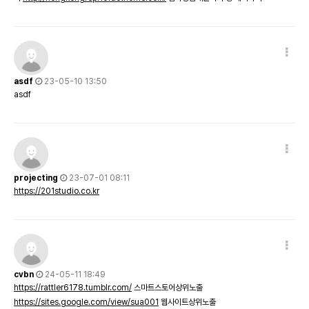
asdf
23-05-10 13:50
asdf
projecting
23-07-01 08:11
https://201studio.co.kr
cvbn
24-05-11 18:49
https://rattler6178.tumblr.com/
스마트스토어상위노출
https://sites.google.com/view/sua001
웹사이트상위노출