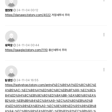
떏씑뮃
24-11-04 00:12
https://danawo.tistory.com/4022
거창세무서 주차
쇀큑챁
24-11-04 00:44
https://gaagle.tistory.com/1110
용산세무서 주차
팂셒썹
24-11-04 16:55
https://tastyshop.tistory.com/entry/%EC%86%A1%ED%8C%8C%E
A%B5%AC-%EC%86%A1%ED%8C%8C%EB%8F%99-%EC%9E%
84%ED%94%8C%EB%9E%80%ED%8A%B8-%EA%B0%80%EA%
B2%A9-%EB%B9%84%EC%9A%A9-%EC%A0%80%EB%A0%B
4%ED%95%98%EA%B3%A0-%EC%9E%98%ED%95%98%EB%8
A%94-%EC%B9%98%EA%B3%BC-%EB%B3%91%EC%9B%90-%