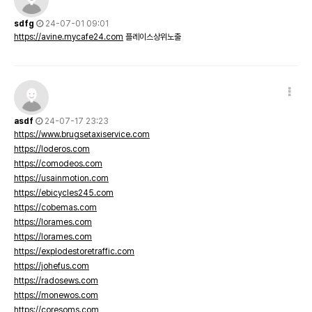
sdfg
24-07-01 09:01
https://avine.mycafe24.com
플레이스상위노출
asdf
24-07-17 23:23
https://www.brugsetaxiservice.com
https://loderos.com
https://comodeos.com
https://usainmotion.com
https://ebicycles245.com
https://cobemas.com
https://lorames.com
https://lorames.com
https://explodestoretraffic.com
https://johefus.com
https://radosews.com
https://monewos.com
https://coresoms.com