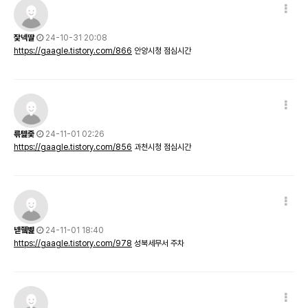
잧넥땰
24-10-31 20:08
https://gaagle.tistory.com/866
안양시청 점심시간
륶톑즟
24-11-01 02:26
https://gaagle.tistory.com/856
과천시청 점심시간
넫쥌볥
24-11-01 18:40
https://gaagle.tistory.com/978
성북세무서 주차