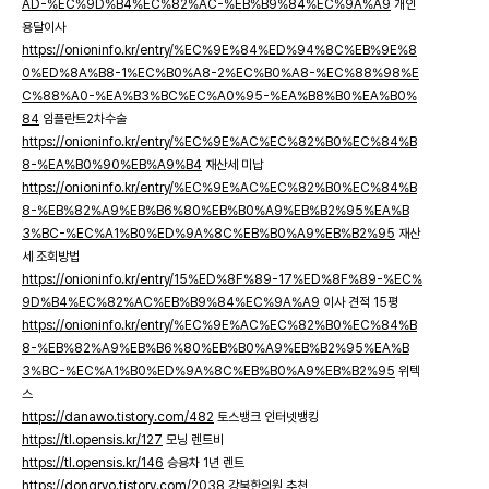
AD-%EC%9D%B4%EC%82%AC-%EB%B9%84%EC%9A%A9
개인
용달이사
https://onioninfo.kr/entry/%EC%9E%84%ED%94%8C%EB%9E%8
0%ED%8A%B8-1%EC%B0%A8-2%EC%B0%A8-%EC%88%98%E
C%88%A0-%EA%B3%BC%EC%A0%95-%EA%B8%B0%EA%B0%
84
임플란트2차수술
https://onioninfo.kr/entry/%EC%9E%AC%EC%82%B0%EC%84%B
8-%EA%B0%90%EB%A9%B4
재산세 미납
https://onioninfo.kr/entry/%EC%9E%AC%EC%82%B0%EC%84%B
8-%EB%82%A9%EB%B6%80%EB%B0%A9%EB%B2%95%EA%B
3%BC-%EC%A1%B0%ED%9A%8C%EB%B0%A9%EB%B2%95
재산
세 조회방법
https://onioninfo.kr/entry/15%ED%8F%89-17%ED%8F%89-%EC%
9D%B4%EC%82%AC%EB%B9%84%EC%9A%A9
이사 견적 15평
https://onioninfo.kr/entry/%EC%9E%AC%EC%82%B0%EC%84%B
8-%EB%82%A9%EB%B6%80%EB%B0%A9%EB%B2%95%EA%B
3%BC-%EC%A1%B0%ED%9A%8C%EB%B0%A9%EB%B2%95
위텍
스
https://danawo.tistory.com/482
토스뱅크 인터넷뱅킹
https://tl.opensis.kr/127
모닝 렌트비
https://tl.opensis.kr/146
승용차 1년 렌트
https://dongryo.tistory.com/2038
강북한의원 추천