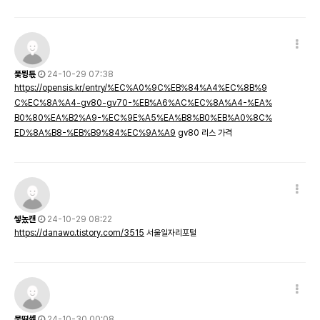
풏뮝튻
24-10-29 07:38
https://opensis.kr/entry/%EC%A0%9C%EB%84%A4%EC%8B%9
C%EC%8A%A4-gv80-gv70-%EB%A6%AC%EC%8A%A4-%EA%
B0%80%EA%B2%A9-%EC%9E%A5%EA%B8%B0%EB%A0%8C%
ED%8A%B8-%EB%B9%84%EC%9A%A9
gv80 리스 가격
쎟놌캔
24-10-29 08:22
https://danawo.tistory.com/3515
서울일자리포털
뭎뗥셽
24-10-30 00:08