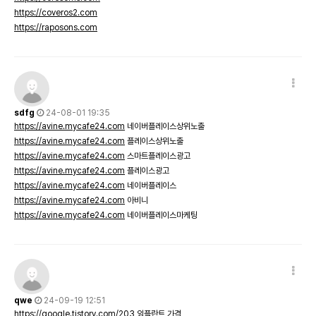
https://coveros2.com
https://raposons.com
sdfg
24-08-01 19:35
https://avine.mycafe24.com
네이버플레이스상위노출
https://avine.mycafe24.com
플레이스상위노출
https://avine.mycafe24.com
스마트플레이스광고
https://avine.mycafe24.com
플레이스광고
https://avine.mycafe24.com
네이버플레이스
https://avine.mycafe24.com
아비니
https://avine.mycafe24.com
네이버플레이스마케팅
qwe
24-09-19 12:51
https://qoogle.tistory.com/203
임플란트 가격