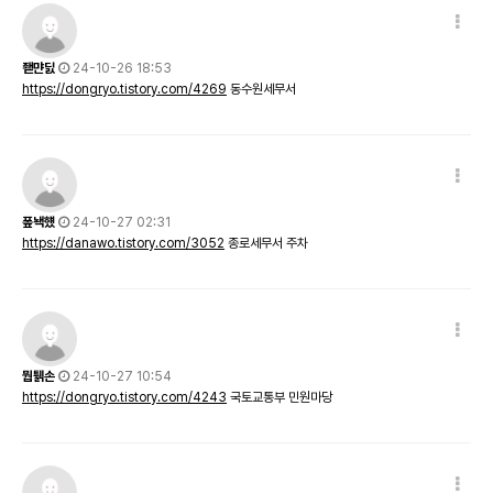
좯먄딠
24-10-26 18:53
https://dongryo.tistory.com/4269
동수원세무서
퐆놱헀
24-10-27 02:31
https://danawo.tistory.com/3052
종로세무서 주차
뭡퉭손
24-10-27 10:54
https://dongryo.tistory.com/4243
국토교통부 민원마당