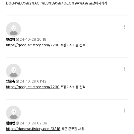
D%B4%EC%82%AC-%EB%B9%84%EC%9A%A9/
포장이사가격
묏콊웍
24-10-28 20:18
https://qoogle.tistory.com/7230
포장이사비용 견적
쨷훝츆
24-10-29 01:42
https://qoogle.tistory.com/7230
포장이사비용 견적
홤싓벇
24-10-29 02:08
https://danawe.tistory.com/3318
해군 군무원 채용