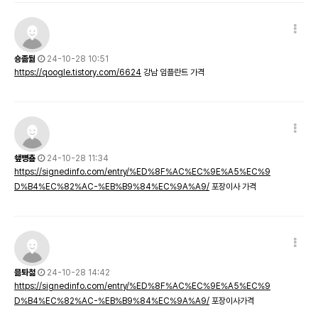
숑졺둶
24-10-28 10:51
https://qoogle.tistory.com/6624
강남 임플란트 가격
쇞뼝춒
24-10-28 11:34
https://signedinfo.com/entry/%ED%8F%AC%EC%9E%A5%EC%9
D%B4%EC%82%AC-%EB%B9%84%EC%9A%A9/
포장이사 가격
믊톼첢
24-10-28 14:42
https://signedinfo.com/entry/%ED%8F%AC%EC%9E%A5%EC%9
D%B4%EC%82%AC-%EB%B9%84%EC%9A%A9/
포장이사가격