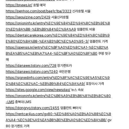
https://bnews.kr/
호텔 예약
https://penhoo.com/post/bae1c1ba/3323
신라호텔 서울
https://seoulzine.com/2429
서울신라호텔
https://onioninfo.kr/entry/%EC%9E%84%ED%94%8C%EB%9E%8
0%ED%8A%B8-%EB%B9%84%EC%9A%A9
임플란트 비용
https://dentalcarekorea.com/%EC%9E%84%ED%94%8C%EB%9
E%80%ED%8A%B8-%EA%B3%BC%EC%A0%95-3/
임플란트 가격
https://opensis.kr/entry/%EC%BF%A0%ED%8C%A1-%EC%B2%A
B%EA%B5%AC%EB%A7%A4-%EC%BF%A0%ED%8F%B0
쿠팡 첫구
매
https://danawe.tistory.com/728
장기렌트카
https://danawo.tistory.com/1240
국민은행
https://signedinfo.com/entry/%ED%8F%AC%EC%9E%A5%EC%9
D%B4%EC%82%AC-%EB%B9%84%EC%9A%A9/
포장이사 가격
https://sites.google.com/view/newsdao/
뉴스 속보
https://onioninfo.kr/entry/%EC%B6%A9%EB%B6%81%EB%8C%80
-LMS
충북대 LMS
https://dongryo.tistory.com/2455
임플란트 뼈이식
https://rentcar4us.com/gv80-%ED%86%A0%EB%A0%88%EC%8
A%A4-%EC%9E%A5%EA%B8%B0%EB%A0%8C%ED%8A%B8/
gv
80 장기렌트 가격