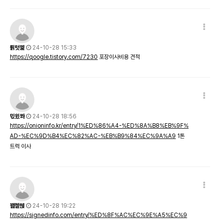
뢹텃멡
24-10-28 15:33
https://qoogle.tistory.com/7230
포장이사비용 견적
믻윘쫘
24-10-28 18:56
https://onioninfo.kr/entry/1%ED%86%A4-%ED%8A%B8%EB%9F%
AD-%EC%9D%B4%EC%82%AC-%EB%B9%84%EC%9A%A9
1톤
트럭 이사
꽲쳍쒡
24-10-28 19:22
https://signedinfo.com/entry/%ED%8F%AC%EC%9E%A5%EC%9