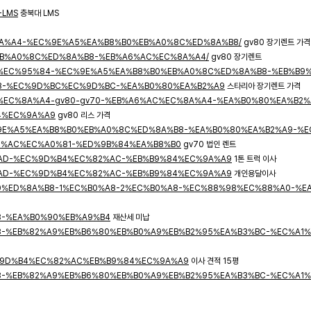
-LMS
충북대 LMS
EC%8A%A4-%EC%9E%A5%EA%B8%B0%EB%A0%8C%ED%8A%B8/
gv80 장기렌트 가격
%B0%EB%A0%8C%ED%8A%B8-%EB%A6%AC%EC%8A%A4/
gv80 장기렌트
A6%AC%EC%95%84-%EC%9E%A5%EA%B8%B0%EB%A0%8C%ED%8A%B8-%EB%B9
8-%EC%9D%BC%EC%9D%BC-%EA%B0%80%EA%B2%A9
스타리아 장기렌트 가격
B%9C%EC%8A%A4-gv80-gv70-%EB%A6%AC%EC%8A%A4-%EA%B0%80%EA%B2%
4%EC%9A%A9
gv80 리스 가격
-%EC%9E%A5%EA%B8%B0%EB%A0%8C%ED%8A%B8-%EA%B0%80%EA%B2%A9-%
2%AC%EC%A0%81-%ED%9B%84%EA%B8%B0
gv70 법인 렌트
B%9F%AD-%EC%9D%B4%EC%82%AC-%EB%B9%84%EC%9A%A9
1톤 트럭 이사
B%9F%AD-%EC%9D%B4%EC%82%AC-%EB%B9%84%EC%9A%A9
개인용달이사
%9E%80%ED%8A%B8-1%EC%B0%A8-2%EC%B0%A8-%EC%88%98%EC%88%A0-%E
4%B8-%EA%B0%90%EB%A9%B4
재산세 미납
%84%B8-%EB%82%A9%EB%B6%80%EB%B0%A9%EB%B2%95%EA%B3%BC-%EC%A1
-%EC%9D%B4%EC%82%AC%EB%B9%84%EC%9A%A9
이사 견적 15평
%84%B8-%EB%82%A9%EB%B6%80%EB%B0%A9%EB%B2%95%EA%B3%BC-%EC%A1