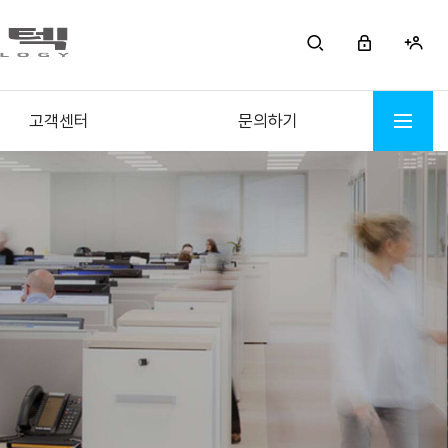
고객센터
문의하기