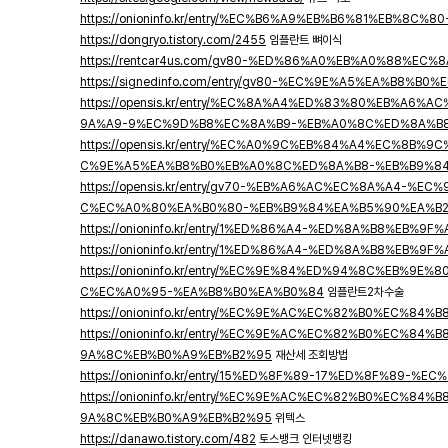
https://onioninfo.kr/entry/%EC%B6%A9%EB%B6%81%EB%8C%80
https://dongryo.tistory.com/2455
임플란트 뼈이식
https://rentcar4us.com/gv80-%ED%86%A0%EB%A0%88%
https://signedinfo.com/entry/gv80-%EC%9E%A5%EA%B8
https://opensis.kr/entry/%EC%8A%A4%ED%83%80%EB%
9A%A9-9%EC%9D%B8%EC%8A%B9-%EB%A0%8C%ED%8A%B
https://opensis.kr/entry/%EC%A0%9C%EB%84%A4%EC%8
C%9E%A5%EA%B8%B0%EB%A0%8C%ED%8A%B8-%EB%B9%8
https://opensis.kr/entry/gv70-%EB%A6%AC%EC%8A%A4
C%EC%A0%80%EA%B0%80-%EB%B9%84%EA%B5%90%EA%B
https://onioninfo.kr/entry/1%ED%86%A4-%ED%8A%B8%E
https://onioninfo.kr/entry/1%ED%86%A4-%ED%8A%B8%E
https://onioninfo.kr/entry/%EC%9E%84%ED%94%8C%EB
C%EC%A0%95-%EA%B8%B0%EA%B0%84
임플란트2차수술
https://onioninfo.kr/entry/%EC%9E%AC%EC%82%B0%EC%8
https://onioninfo.kr/entry/%EC%9E%AC%EC%82%B0%EC
9A%8C%EB%B0%A9%EB%B2%95
재산세 조회방법
https://onioninfo.kr/entry/15%ED%8F%89-17%ED%8F%89
https://onioninfo.kr/entry/%EC%9E%AC%EC%82%B0%EC
9A%8C%EB%B0%A9%EB%B2%95
위텍스
https://danawo.tistory.com/482
토스뱅크 인터넷뱅킹