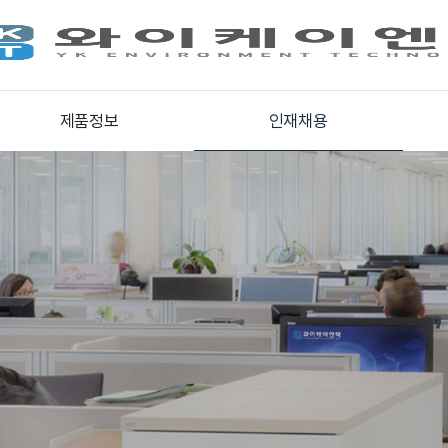
제품정보
인재채용