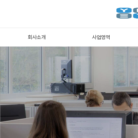
회사소개
사업영역