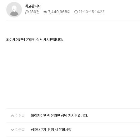
최고관리자
189건
7,449,968회
21-10-15 14:22
와이케이엔텍 온라인 상담 게시판입니다.
이전글
와이케이엔텍 온라인 상담 게시판입니다.
다음글
상조내구제 진행 시 유의사항