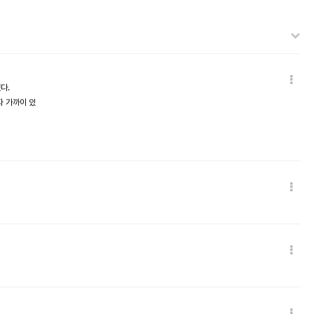
다.
자 가까이 있