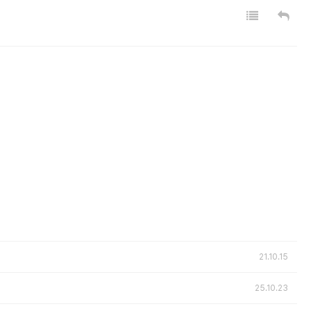
21.10.15
25.10.23