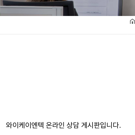
와이케이엔텍 온라인 상담 게시판입니다.