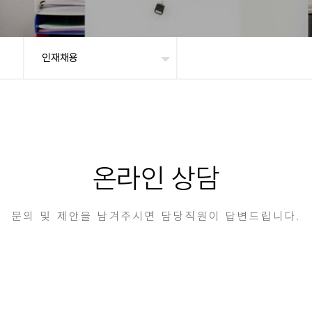
인재채용
온라인 상담
문의 및 제안을 남겨주시면 담당직원이 답변드립니다.