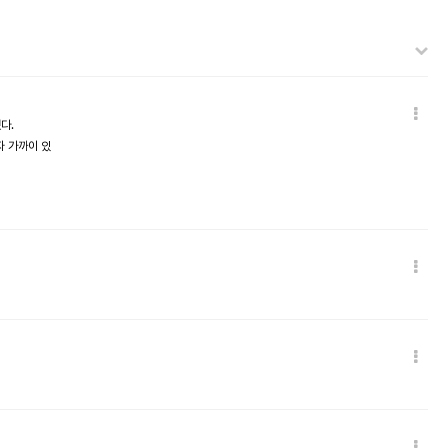
다.
자 가까이 있