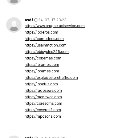
asdf
24-07-17 23:23
https://www.brugsetaxiservice.com
https://loderos.com
https://comodeos.com
https://usainmotion.com
https://ebicycles245.com
https://cobemas.com
https://lorames.com
https://lorames.com
https://explodestoretraffic.com
https://johefus.com
https://radosews.com
https://monewos.com
https://coresoms.com
https://coveros2.com
https://raposons.com