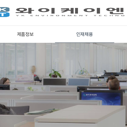
제품정보
인재채용