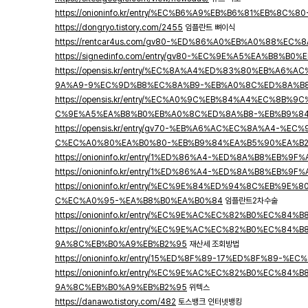
https://onioninfo.kr/entry/%EC%B6%A9%EB%B6%81%EB%8C%80
https://dongryo.tistory.com/2455
임플란트 뼈이식
https://rentcar4us.com/gv80-%ED%86%A0%EB%A0%88%
https://signedinfo.com/entry/gv80-%EC%9E%A5%EA%B8
https://opensis.kr/entry/%EC%8A%A4%ED%83%80%EB%
9A%A9-9%EC%9D%B8%EC%8A%B9-%EB%A0%8C%ED%8A%B
https://opensis.kr/entry/%EC%A0%9C%EB%84%A4%EC%8
C%9E%A5%EA%B8%B0%EB%A0%8C%ED%8A%B8-%EB%B9%8
https://opensis.kr/entry/gv70-%EB%A6%AC%EC%8A%A4
C%EC%A0%80%EA%B0%80-%EB%B9%84%EA%B5%90%EA%B
https://onioninfo.kr/entry/1%ED%86%A4-%ED%8A%B8%E
https://onioninfo.kr/entry/1%ED%86%A4-%ED%8A%B8%E
https://onioninfo.kr/entry/%EC%9E%84%ED%94%8C%EB
C%EC%A0%95-%EA%B8%B0%EA%B0%84
임플란트2차수술
https://onioninfo.kr/entry/%EC%9E%AC%EC%82%B0%EC%8
https://onioninfo.kr/entry/%EC%9E%AC%EC%82%B0%EC
9A%8C%EB%B0%A9%EB%B2%95
재산세 조회방법
https://onioninfo.kr/entry/15%ED%8F%89-17%ED%8F%89
https://onioninfo.kr/entry/%EC%9E%AC%EC%82%B0%EC
9A%8C%EB%B0%A9%EB%B2%95
위텍스
https://danawo.tistory.com/482
토스뱅크 인터넷뱅킹