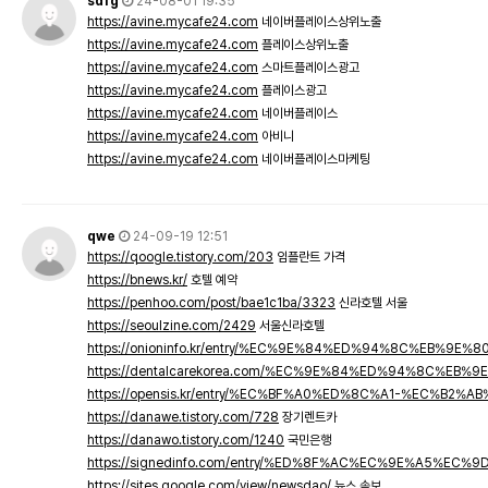
sdfg
24-08-01 19:35
https://avine.mycafe24.com
네이버플레이스상위노출
https://avine.mycafe24.com
플레이스상위노출
https://avine.mycafe24.com
스마트플레이스광고
https://avine.mycafe24.com
플레이스광고
https://avine.mycafe24.com
네이버플레이스
https://avine.mycafe24.com
아비니
https://avine.mycafe24.com
네이버플레이스마케팅
qwe
24-09-19 12:51
https://qoogle.tistory.com/203
임플란트 가격
https://bnews.kr/
호텔 예약
https://penhoo.com/post/bae1c1ba/3323
신라호텔 서울
https://seoulzine.com/2429
서울신라호텔
https://onioninfo.kr/entry/%EC%9E%84%ED%94%8C%EB%
https://dentalcarekorea.com/%EC%9E%84%ED%94%8C%E
https://opensis.kr/entry/%EC%BF%A0%ED%8C%A1-%EC%B
https://danawe.tistory.com/728
장기렌트카
https://danawo.tistory.com/1240
국민은행
https://signedinfo.com/entry/%ED%8F%AC%EC%9E%A5%E
https://sites.google.com/view/newsdao/
뉴스 속보