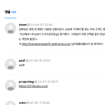
댓글
189
vbnm
23-04-07 22:40
김혜성은 생애 첫 WBC 대표에 선발되었다. 남성복 '우영미'를 찾는 국내 고객도 
지난해(41.4%)보다 3.5%포인트(p) 증가했다. 이재성이 어떤 선택을 할지 관
는 객잔에 들었다.
거
http://hongkongrepl10.dothome.co.kr
남자명품레플리카 텅 제거하다
asdf
23-05-10 13:50
asdf
projecting
23-07-01 08:11
https://201studio.co.kr
cvbn
24-05-11 18:49