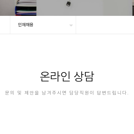
인재채용
온라인 상담
문의 및 제안을 남겨주시면 담당직원이 답변드립니다.