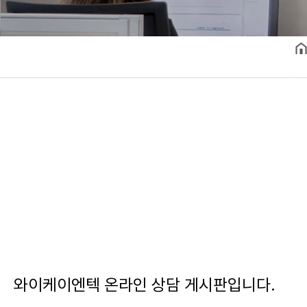
와이케이엔텍 온라인 상담 게시판입니다.