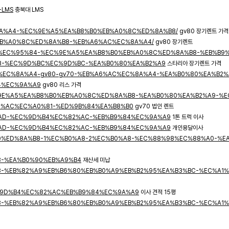
-LMS
충북대 LMS
EC%8A%A4-%EC%9E%A5%EA%B8%B0%EB%A0%8C%ED%8A%B8/
gv80 장기렌트 가격
%B0%EB%A0%8C%ED%8A%B8-%EB%A6%AC%EC%8A%A4/
gv80 장기렌트
A6%AC%EC%95%84-%EC%9E%A5%EA%B8%B0%EB%A0%8C%ED%8A%B8-%EB%B9
8-%EC%9D%BC%EC%9D%BC-%EA%B0%80%EA%B2%A9
스타리아 장기렌트 가격
B%9C%EC%8A%A4-gv80-gv70-%EB%A6%AC%EC%8A%A4-%EA%B0%80%EA%B2%
4%EC%9A%A9
gv80 리스 가격
-%EC%9E%A5%EA%B8%B0%EB%A0%8C%ED%8A%B8-%EA%B0%80%EA%B2%A9-%
2%AC%EC%A0%81-%ED%9B%84%EA%B8%B0
gv70 법인 렌트
B%9F%AD-%EC%9D%B4%EC%82%AC-%EB%B9%84%EC%9A%A9
1톤 트럭 이사
B%9F%AD-%EC%9D%B4%EC%82%AC-%EB%B9%84%EC%9A%A9
개인용달이사
%9E%80%ED%8A%B8-1%EC%B0%A8-2%EC%B0%A8-%EC%88%98%EC%88%A0-%E
4%B8-%EA%B0%90%EB%A9%B4
재산세 미납
%84%B8-%EB%82%A9%EB%B6%80%EB%B0%A9%EB%B2%95%EA%B3%BC-%EC%A1
-%EC%9D%B4%EC%82%AC%EB%B9%84%EC%9A%A9
이사 견적 15평
%84%B8-%EB%82%A9%EB%B6%80%EB%B0%A9%EB%B2%95%EA%B3%BC-%EC%A1