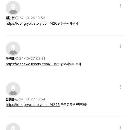
좯먄딠
24-10-26 18:53
https://dongryo.tistory.com/4269
동수원세무서
퐆놱헀
24-10-27 02:31
https://danawo.tistory.com/3052
종로세무서 주차
뭡퉭손
24-10-27 10:54
https://dongryo.tistory.com/4243
국토교통부 민원마당