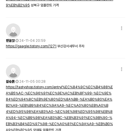
9%EB%B2%95
성북구 임플란트 가격
럗꿀챥
24-11-04 20:59
https://gaagle.tistory.com/1271
부산강서세무서 주차
끭슋뽉
24-11-05 00:28
https://tastyshop.tistory.com/entry/%EC%84%9C%EC%B4%88%E
A%B5%AC-%EC%96%91%EC%9E%AC%EB%8F%99-%EC%9E%
84%ED%94%8C%EB%9E%80%ED%8A%B8-%EA%B0%80%EA%
B2%A9-%EB%B9%84%EC%9A%A9-%EC%A0%80%EB%A0%B
4%ED%95%98%EA%B3%A0-%EC%9E%98%ED%95%98%EB%8
A%94-%EC%B9%98%EA%B3%BC-%EB%B3%91%EC%9B%90-%
EB%B3%B4%ED%97%98-%EC%A0%81%EC%9A%A9-%EB%B0%
A9%EB%B2%95
양재동 임플란트 가격