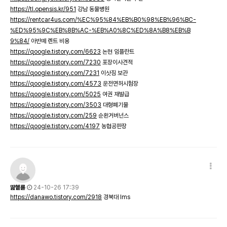
https://tl.opensis.kr/951
강남 동물병원
https://rentcar4us.com/%EC%95%84%EB%B0%98%EB%96%BC-
%ED%95%9C%EB%8B%AC-%EB%A0%8C%ED%8A%B8%EB%B
9%84/
아반떼 렌트 비용
https://qoogle.tistory.com/6623
논현 임플란트
https://qoogle.tistory.com/7230
포장이사견적
https://qoogle.tistory.com/7231
이삿짐 보관
https://qoogle.tistory.com/4573
운전면허시험장
https://qoogle.tistory.com/5025
여권 재발급
https://qoogle.tistory.com/3503
대형폐기물
https://qoogle.tistory.com/259
순환거버넌스
https://qoogle.tistory.com/4197
농협공판장
딾혵룓
24-10-26 17:39
https://danawo.tistory.com/2918
경북대 lms