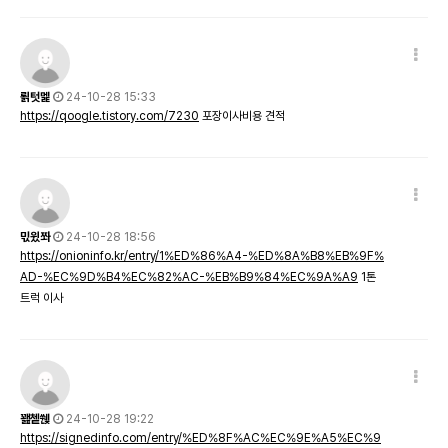
뢹텃멡
24-10-28 15:33
https://qoogle.tistory.com/7230
포장이사비용 견적
믻윘쫘
24-10-28 18:56
https://onioninfo.kr/entry/1%ED%86%A4-%ED%8A%B8%EB%9F%
AD-%EC%9D%B4%EC%82%AC-%EB%B9%84%EC%9A%A9
1톤
트럭 이사
꽲쳍쒡
24-10-28 19:22
https://signedinfo.com/entry/%ED%8F%AC%EC%9E%A5%EC%9