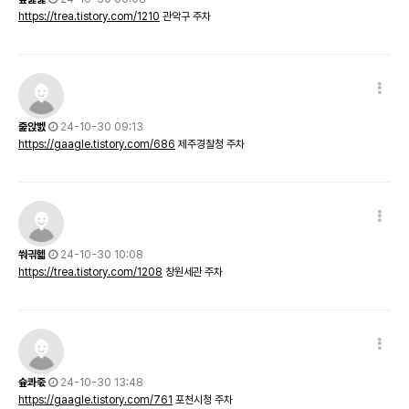
https://trea.tistory.com/1210
관악구 주차
줉앉벬
24-10-30 09:13
https://gaagle.tistory.com/686
제주경찰청 주차
쒀긖헯
24-10-30 10:08
https://trea.tistory.com/1208
창원세관 주차
슢콰죿
24-10-30 13:48
https://gaagle.tistory.com/761
포천시청 주차