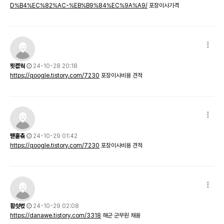
D%B4%EC%82%AC-%EB%B9%84%EC%9A%A9/
포장이사가격
묏콊웍
24-10-28 20:18
https://qoogle.tistory.com/7230
포장이사비용 견적
쨷훝츆
24-10-29 01:42
https://qoogle.tistory.com/7230
포장이사비용 견적
홤싓벇
24-10-29 02:08
https://danawe.tistory.com/3318
해군 군무원 채용