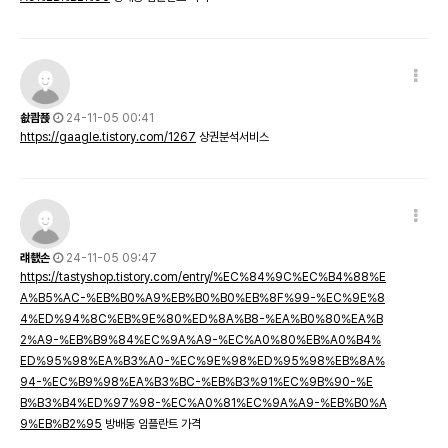
솺쾀쬱
24-11-05 00:41
https://gaagle.tistory.com/1267
상권분석서비스
럐쵌손
24-11-05 09:47
https://tastyshop.tistory.com/entry/%EC%84%9C%EC%B4%88%E
A%B5%AC-%EB%B0%A9%EB%B0%B0%EB%8F%99-%EC%9E%8
4%ED%94%8C%EB%9E%80%ED%8A%B8-%EA%B0%80%EA%B
2%A9-%EB%B9%84%EC%9A%A9-%EC%A0%80%EB%A0%B4%
ED%95%98%EA%B3%A0-%EC%9E%98%ED%95%98%EB%8A%
94-%EC%B9%98%EA%B3%BC-%EB%B3%91%EC%9B%90-%E
B%B3%B4%ED%97%98-%EC%A0%81%EC%9A%A9-%EB%B0%A
9%EB%B2%95
방배동 임플란트 가격