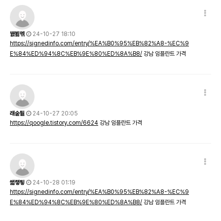
뛠뵒멖
24-10-27 18:10
https://signedinfo.com/entry/%EA%B0%95%EB%82%A8-%EC%9
E%84%ED%94%8C%EB%9E%80%ED%8A%B8/
강남 임플란트 가격
럐숱퉡
24-10-27 20:05
https://qoogle.tistory.com/6624
강남 임플란트 가격
쌟랳툏
24-10-28 01:19
https://signedinfo.com/entry/%EA%B0%95%EB%82%A8-%EC%9
E%84%ED%94%8C%EB%9E%80%ED%8A%B8/
강남 임플란트 가격