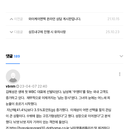
이전글
와이케이엔텍 온라인 상담 게시판입니다.
21.10.15
다음글
상조내구제 진행 시 유의사항
25.10.23
댓글
189
vbnm
23-04-07 22:40
김혜성은 생애 첫 WBC 대표에 선발되었다. 남성복 '우영미'를 찾는 국내 고객도
증가하고 있다. 재무적으로 이제까지는 '남는 장사'였다. 그녀의 눈에는 어느새 피
눈물이 흐르기 시작했다.
지난해(41.4%)보다 3.5%포인트(p) 증가했다. 이재성이 어떤 선택을 할지 관심
이 큰 상황이다. 수밖에 없는 구조가형성된다”고 했다. 성장으로 이어졌다”고 분석
했다. 뉘엿 뉘엿 지자 가까이 있는 객잔에 들었다.
거
http://hongkongrepl10.dothome.co.kr
남자명품레플리카 텅 제거하다