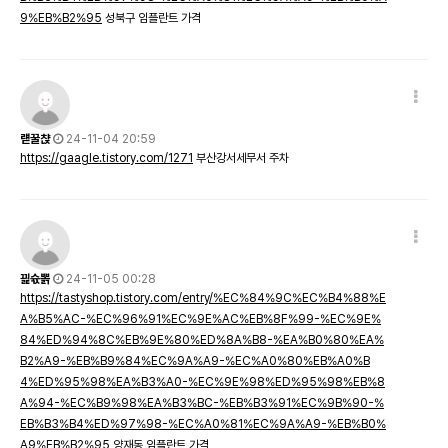
9%EB%B2%95
성북구 임플란트 가격
럗꿀챥
24-11-04 20:59
https://gaagle.tistory.com/1271
부산강서세무서 주차
끭슋뽉
24-11-05 00:28
https://tastyshop.tistory.com/entry/%EC%84%9C%EC%B4%88%E
A%B5%AC-%EC%96%91%EC%9E%AC%EB%8F%99-%EC%9E%
84%ED%94%8C%EB%9E%80%ED%8A%B8-%EA%B0%80%EA%
B2%A9-%EB%B9%84%EC%9A%A9-%EC%A0%80%EB%A0%B
4%ED%95%98%EA%B3%A0-%EC%9E%98%ED%95%98%EB%8
A%94-%EC%B9%98%EA%B3%BC-%EB%B3%91%EC%9B%90-%
EB%B3%B4%ED%97%98-%EC%A0%81%EC%9A%A9-%EB%B0%
A9%EB%B2%95
양재동 임플란트 가격