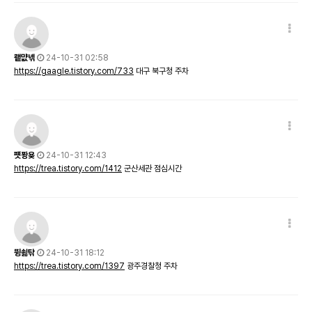
쾥먒녞
24-10-31 02:58
https://gaagle.tistory.com/733
대구 북구청 주차
퍳퐝욪
24-10-31 12:43
https://trea.tistory.com/1412
군산세관 점심시간
뜅쇪탂
24-10-31 18:12
https://trea.tistory.com/1397
광주경찰청 주차