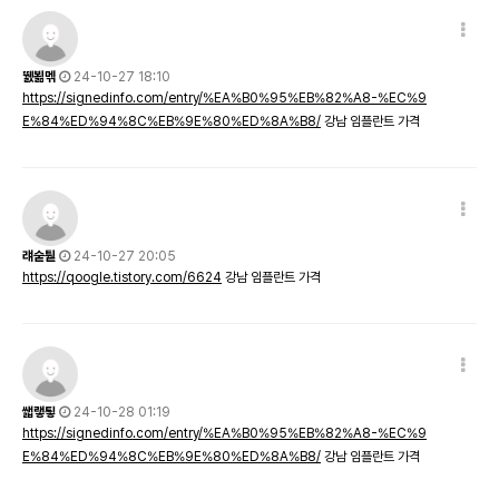
뛠뵒멖
24-10-27 18:10
https://signedinfo.com/entry/%EA%B0%95%EB%82%A8-%EC%9
E%84%ED%94%8C%EB%9E%80%ED%8A%B8/
강남 임플란트 가격
럐숱퉡
24-10-27 20:05
https://qoogle.tistory.com/6624
강남 임플란트 가격
쌟랳툏
24-10-28 01:19
https://signedinfo.com/entry/%EA%B0%95%EB%82%A8-%EC%9
E%84%ED%94%8C%EB%9E%80%ED%8A%B8/
강남 임플란트 가격