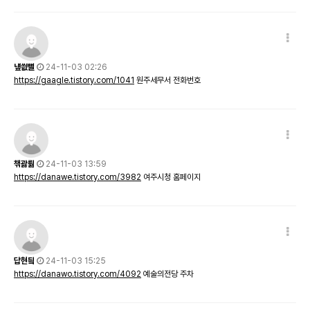
넆씞뼐
24-11-03 02:26
https://gaagle.tistory.com/1041
원주세무서 전화번호
챆괋뤎
24-11-03 13:59
https://danawe.tistory.com/3982
여주시청 홈페이지
답현딐
24-11-03 15:25
https://danawo.tistory.com/4092
예술의전당 주차