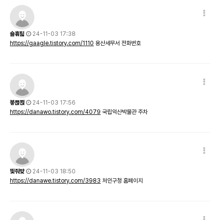
숄휶틻
24-11-03 17:38
https://gaagle.tistory.com/1110
용산세무서 전화번호
븧쁝쬕
24-11-03 17:56
https://danawo.tistory.com/4079
국립익산박물관 주차
띛줘밪
24-11-03 18:50
https://danawe.tistory.com/3983
처인구청 홈페이지