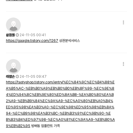
솺쾀쬱
24-11-05 00:41
https://gaagle.tistory.com/1267
상권분석서비스
럐쵌손
24-11-05 09:47
https://tastyshop.tistory.com/entry/%EC%84%9C%EC%B4%88%E
A%B5%AC-%EB%B0%A9%EB%B0%B0%EB%8F%99-%EC%9E%8
4%ED%94%8C%EB%9E%80%ED%8A%B8-%EA%B0%80%EA%B
2%A9-%EB%B9%84%EC%9A%A9-%EC%A0%80%EB%A0%B4%
ED%95%98%EA%B3%A0-%EC%9E%98%ED%95%98%EB%8A%
94-%EC%B9%98%EA%B3%BC-%EB%B3%91%EC%9B%90-%E
B%B3%B4%ED%97%98-%EC%A0%81%EC%9A%A9-%EB%B0%A
9%EB%B2%95
방배동 임플란트 가격