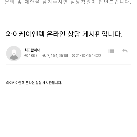
문의 및 제안을 남겨주시면 담당직원이 답변드립니다.
와이케이엔텍 온라인 상담 게시판입니다.
최고관리자
189건
7,454,651회
21-10-15 14:22
와이케이엔텍 온라인 상담 게시판입니다.