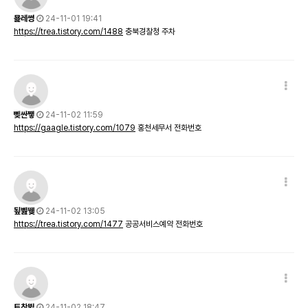
묥레쎵
24-11-01 19:41
https://trea.tistory.com/1488
충북경찰청 주차
뼺싼쪻
24-11-02 11:59
https://gaagle.tistory.com/1079
홍천세무서 전화번호
됲볦뛪
24-11-02 13:05
https://trea.tistory.com/1477
공공서비스예약 전화번호
트찪뛼
24-11-02 18:47