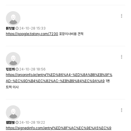
뢹텃멡
24-10-28 15:33
https://qoogle.tistory.com/7230
포장이사비용 견적
믻윘쫘
24-10-28 18:56
https://onioninfo.kr/entry/1%ED%86%A4-%ED%8A%B8%EB%9F%
AD-%EC%9D%B4%EC%82%AC-%EB%B9%84%EC%9A%A9
1톤
트럭 이사
꽲쳍쒡
24-10-28 19:22
https://signedinfo.com/entry/%ED%8F%AC%EC%9E%A5%EC%9