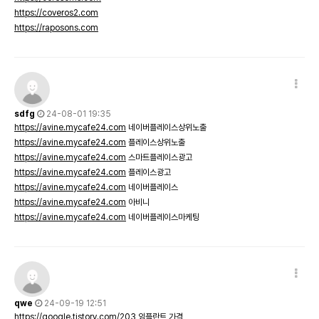
https://coveros2.com
https://raposons.com
sdfg
24-08-01 19:35
https://avine.mycafe24.com
네이버플레이스상위노출
https://avine.mycafe24.com
플레이스상위노출
https://avine.mycafe24.com
스마트플레이스광고
https://avine.mycafe24.com
플레이스광고
https://avine.mycafe24.com
네이버플레이스
https://avine.mycafe24.com
아비니
https://avine.mycafe24.com
네이버플레이스마케팅
qwe
24-09-19 12:51
https://qoogle.tistory.com/203
임플란트 가격