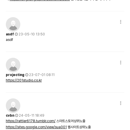
asdf
23-05-10 13:50
asdf
projecting
23-07-01 08:11
https://201studio.co.kr
cvbn
24-05-11 18:49
https://rattler6178.tumblr.com/
스마트스토어상위노출
https://sites.google.com/view/sua001
웹사이트상위노출