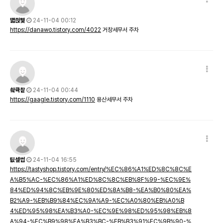
떏씑뮃
24-11-04 00:12
https://danawo.tistory.com/4022
거창세무서 주차
쇀큑챁
24-11-04 00:44
https://gaagle.tistory.com/1110
용산세무서 주차
팂셒썹
24-11-04 16:55
https://tastyshop.tistory.com/entry/%EC%86%A1%ED%8C%8C%E
A%B5%AC-%EC%86%A1%ED%8C%8C%EB%8F%99-%EC%9E%
84%ED%94%8C%EB%9E%80%ED%8A%B8-%EA%B0%80%EA%
B2%A9-%EB%B9%84%EC%9A%A9-%EC%A0%80%EB%A0%B
4%ED%95%98%EA%B3%A0-%EC%9E%98%ED%95%98%EB%8
A%94-%EC%B9%98%EA%B3%BC-%EB%B3%91%EC%9B%90-%