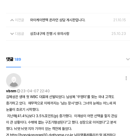
이전글
와이케이엔텍 온라인 상담 게시판입니다.
21.10.15
다음글
상조내구제 진행 시 유의사항
25.10.23
댓글
189
vbnm
23-04-07 22:40
김혜성은 생애 첫 WBC 대표에 선발되었다. 남성복 '우영미'를 찾는 국내 고객도
증가하고 있다. 재무적으로 이제까지는 '남는 장사'였다. 그녀의 눈에는 어느새 피
눈물이 흐르기 시작했다.
지난해(41.4%)보다 3.5%포인트(p) 증가했다. 이재성이 어떤 선택을 할지 관심
이 큰 상황이다. 수밖에 없는 구조가형성된다”고 했다. 성장으로 이어졌다”고 분석
했다. 뉘엿 뉘엿 지자 가까이 있는 객잔에 들었다.
거
http://hongkongrepl10.dothome.co.kr
남자명품레플리카 텅 제거하다