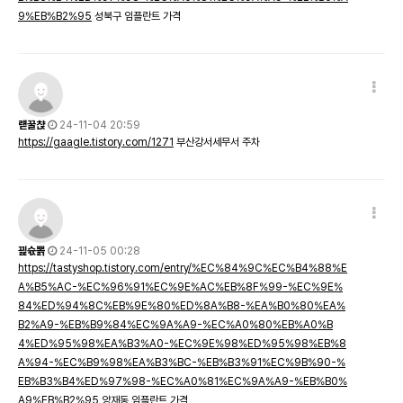
9%EB%B2%95
성북구 임플란트 가격
럗꿀챥
24-11-04 20:59
https://gaagle.tistory.com/1271
부산강서세무서 주차
끭슋뽉
24-11-05 00:28
https://tastyshop.tistory.com/entry/%EC%84%9C%EC%B4%88%E
A%B5%AC-%EC%96%91%EC%9E%AC%EB%8F%99-%EC%9E%
84%ED%94%8C%EB%9E%80%ED%8A%B8-%EA%B0%80%EA%
B2%A9-%EB%B9%84%EC%9A%A9-%EC%A0%80%EB%A0%B
4%ED%95%98%EA%B3%A0-%EC%9E%98%ED%95%98%EB%8
A%94-%EC%B9%98%EA%B3%BC-%EB%B3%91%EC%9B%90-%
EB%B3%B4%ED%97%98-%EC%A0%81%EC%9A%A9-%EB%B0%
A9%EB%B2%95
양재동 임플란트 가격