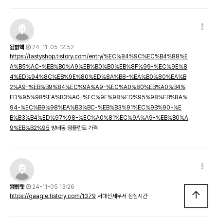
됦밣햭
24-11-05 12:52
https://tastyshop.tistory.com/entry/%EC%84%9C%EC%B4%88%E
A%B5%AC-%EB%B0%A9%EB%B0%B0%EB%8F%99-%EC%9E%8
4%ED%94%8C%EB%9E%80%ED%8A%B8-%EA%B0%80%EA%B
2%A9-%EB%B9%84%EC%9A%A9-%EC%A0%80%EB%A0%B4%
ED%95%98%EA%B3%A0-%EC%9E%98%ED%95%98%EB%8A%
94-%EC%B9%98%EA%B3%BC-%EB%B3%91%EC%9B%90-%E
B%B3%B4%ED%97%98-%EC%A0%81%EC%9A%A9-%EB%B0%A
9%EB%B2%95
방배동 임플란트 가격
쨆췛뀇
24-11-05 13:26
arrow_upward
https://gaagle.tistory.com/1379
서대전세무서 점심시간