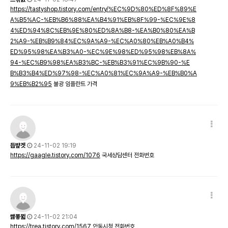
https://tastyshop.tistory.com/entry/%EC%9D%80%ED%8F%89%E
A%B5%AC-%EB%B6%88%EA%B4%91%EB%8F%99-%EC%9E%8
4%ED%94%8C%EB%9E%80%ED%8A%B8-%EA%B0%80%EA%B
2%A9-%EB%B9%84%EC%9A%A9-%EC%A0%80%EB%A0%B4%
ED%95%98%EA%B3%A0-%EC%9E%98%ED%95%98%EB%8A%
94-%EC%B9%98%EA%B3%BC-%EB%B3%91%EC%9B%90-%E
B%B3%B4%ED%97%98-%EC%A0%81%EC%9A%A9-%EB%B0%A
9%EB%B2%95
불광 임플란트 가격
듭뱦겟
24-11-02 19:19
https://gaagle.tistory.com/1076
국세상담센터 전화번호
쌣퐇뀗
24-11-02 21:04
https://trea.tistory.com/1567
안동시청 전화번호