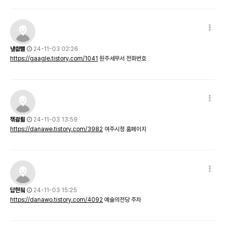
넆씞뼐
24-11-03 02:26
https://gaagle.tistory.com/1041
원주세무서 전화번호
챆괋뤎
24-11-03 13:59
https://danawe.tistory.com/3982
여주시청 홈페이지
답현딐
24-11-03 15:25
https://danawo.tistory.com/4092
예술의전당 주차