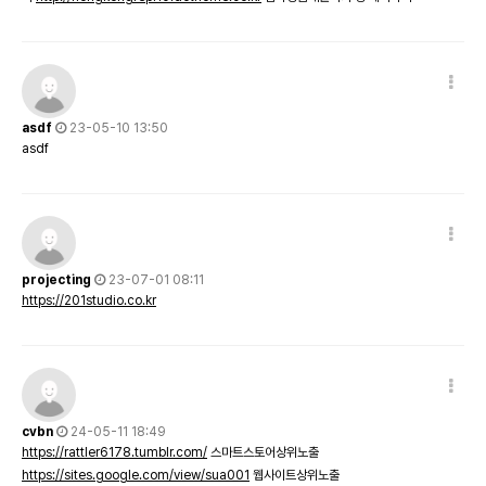
asdf
23-05-10 13:50
asdf
projecting
23-07-01 08:11
https://201studio.co.kr
cvbn
24-05-11 18:49
https://rattler6178.tumblr.com/
스마트스토어상위노출
https://sites.google.com/view/sua001
웹사이트상위노출