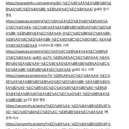
https://signedinfo.com/entry/gv80-%EC%9E%A5%EA%B8%B0%E
B%A0%8C%ED%8A%B8-%EB%A6%AC%EC%8A%A4/
gv80 장기
렌트
https://opensis.kr/entry/%EC%8A%A4%ED%83%80%EB%A6%A
C%EC%95%84-%EC%9E%A5%EA%B8%B0%EB%A0%8C%ED%8
A%B8-%EB%B9%84%EC%9A%A9-9%EC%9D%B8%EC%8A%B9-
%EB%A0%8C%ED%8A%B8-%EC%9D%BC%EC%9D%BC-%EA%B
0%80%EA%B2%A9
스타리아 장기렌트 가격
https://opensis.kr/entry/%EC%A0%9C%EB%84%A4%EC%8B%9
C%EC%8A%A4-gv80-gv70-%EB%A6%AC%EC%8A%A4-%EA%
B0%80%EA%B2%A9-%EC%9E%A5%EA%B8%B0%EB%A0%8C%
ED%8A%B8-%EB%B9%84%EC%9A%A9
gv80 리스 가격
https://opensis.kr/entry/gv70-%EB%A6%AC%EC%8A%A4-%EC%
9E%A5%EA%B8%B0%EB%A0%8C%ED%8A%B8-%EA%B0%80%
EA%B2%A9-%EC%B5%9C%EC%A0%80%EA%B0%80-%EB%B
9%84%EA%B5%90%EA%B2%AC%EC%A0%81-%ED%9B%84%E
A%B8%B0
gv70 법인 렌트
https://onioninfo.kr/entry/1%ED%86%A4-%ED%8A%B8%EB%9F%
AD-%EC%9D%B4%EC%82%AC-%EB%B9%84%EC%9A%A9
1톤
트럭 이사
https://onioninfo.kr/entry/1%ED%86%A4-%ED%8A%B8%EB%9F%