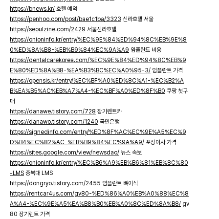
https://bnews.kr/
호텔 예약
https://penhoo.com/post/bae1c1ba/3323
신라호텔 서울
https://seoulzine.com/2429
서울신라호텔
https://onioninfo.kr/entry/%EC%9E%84%ED%94%8C%EB%9E%8
0%ED%8A%B8-%EB%B9%84%EC%9A%A9
임플란트 비용
https://dentalcarekorea.com/%EC%9E%84%ED%94%8C%EB%9
E%80%ED%8A%B8-%EA%B3%BC%EC%A0%95-3/
임플란트 가격
https://opensis.kr/entry/%EC%BF%A0%ED%8C%A1-%EC%B2%A
B%EA%B5%AC%EB%A7%A4-%EC%BF%A0%ED%8F%B0
쿠팡 첫구
매
https://danawe.tistory.com/728
장기렌트카
https://danawo.tistory.com/1240
국민은행
https://signedinfo.com/entry/%ED%8F%AC%EC%9E%A5%EC%9
D%B4%EC%82%AC-%EB%B9%84%EC%9A%A9/
포장이사 가격
https://sites.google.com/view/newsdao/
뉴스 속보
https://onioninfo.kr/entry/%EC%B6%A9%EB%B6%81%EB%8C%80
-LMS
충북대 LMS
https://dongryo.tistory.com/2455
임플란트 뼈이식
https://rentcar4us.com/gv80-%ED%86%A0%EB%A0%88%EC%8
A%A4-%EC%9E%A5%EA%B8%B0%EB%A0%8C%ED%8A%B8/
gv
80 장기렌트 가격