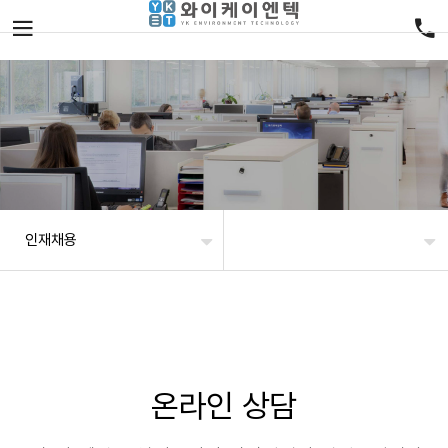
인재채용
온라인 상담