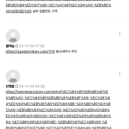
EB%B3%B4%ED%97%98-%EC%A0%81%EC%9A%A9-%EB%B0%
A9%EB%B2%95
송파 임플란트 가격
뫱쎅뇭
24-11-04 17:39
https://gaagle.tistory.com/1110
용산세무서 주차
빈떘쎯
24-11-04 20:30
https://tastyshop.tistory.com/entry/%EC%84%B1%EB%B6%81%E
A%B5%AC-%EC%84%B1%EB%B6%81%EB%8F%99-%EC%9E%8
4%ED%94%8C%EB%9E%80%ED%8A%B8-%EA%B0%80%EA%B
2%A9-%EB%B9%84%EC%9A%A9-%EC%A0%80%EB%A0%B4%
ED%95%98%EA%B3%A0-%EC%9E%98%ED%95%98%EB%8A%
94-%EC%B9%98%EA%B3%BC-%EB%B3%91%EC%9B%90-%E
B%B3%B4%ED%97%98-%EC%A0%81%EC%9A%A9-%EB%B0%A