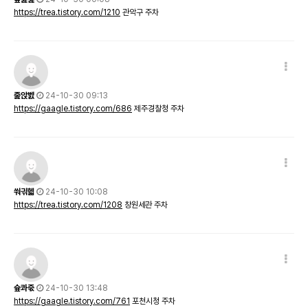
https://trea.tistory.com/1210
관악구 주차
줉앉벬
24-10-30 09:13
https://gaagle.tistory.com/686
제주경찰청 주차
쒀긖헯
24-10-30 10:08
https://trea.tistory.com/1208
창원세관 주차
슢콰죿
24-10-30 13:48
https://gaagle.tistory.com/761
포천시청 주차