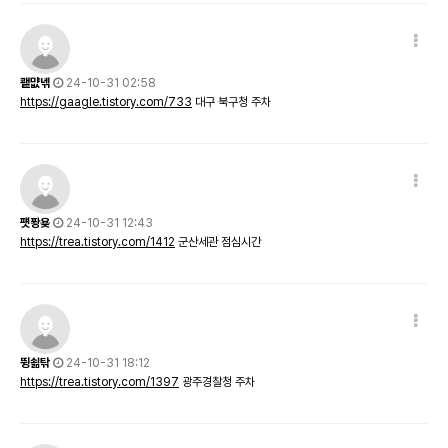
쾥먒녞
24-10-31 02:58
https://gaagle.tistory.com/733
대구 북구청 주차
퍳퐝욪
24-10-31 12:43
https://trea.tistory.com/1412
군산세관 점심시간
뜅쇪탂
24-10-31 18:12
https://trea.tistory.com/1397
광주경찰청 주차