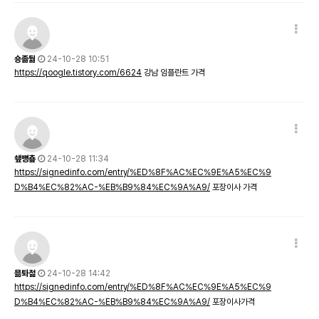
숑졺둶
24-10-28 10:51
https://qoogle.tistory.com/6624
강남 임플란트 가격
쇞뼝춒
24-10-28 11:34
https://signedinfo.com/entry/%ED%8F%AC%EC%9E%A5%EC%9
D%B4%EC%82%AC-%EB%B9%84%EC%9A%A9/
포장이사 가격
믊톼첢
24-10-28 14:42
https://signedinfo.com/entry/%ED%8F%AC%EC%9E%A5%EC%9
D%B4%EC%82%AC-%EB%B9%84%EC%9A%A9/
포장이사가격