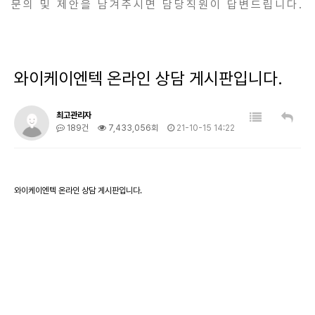
문의 및 제안을 남겨주시면 담당직원이 답변드립니다.
와이케이엔텍 온라인 상담 게시판입니다.
최고관리자
189건
7,433,056회
21-10-15 14:22
와이케이엔텍 온라인 상담 게시판입니다.