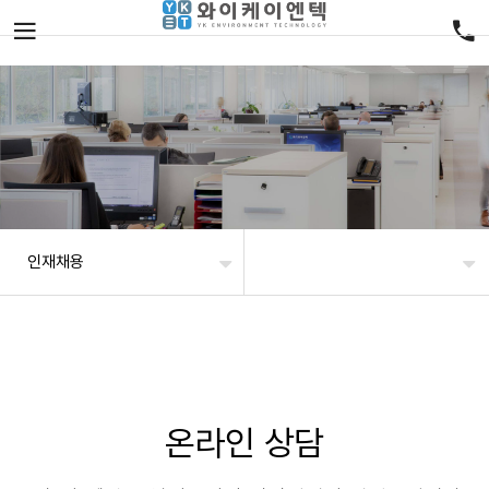
인재채용
온라인 상담