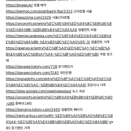
https://bnews.kr/
호텔 예약
https://penhoo.com/post/bae1c1ba/3323
신라호텔 서울
https://seoulzine.com/2429
서울신라호텔
https://onioninfo.kr/entry/%EC%9E%84%ED%94%8C%EB%9E%8
0%ED%8A%B8-%EB%B9%84%EC%9A%A9
임플란트 비용
https://dentalcarekorea.com/%EC%9E%84%ED%94%8C%EB%9
E%80%ED%8A%B8-%EA%B3%BC%EC%A0%95-3/
임플란트 가격
https://opensis.kr/entry/%EC%BF%A0%ED%8C%A1-%EC%B2%A
B%EA%B5%AC%EB%A7%A4-%EC%BF%A0%ED%8F%B0
쿠팡 첫구
매
https://danawe.tistory.com/728
장기렌트카
https://danawo.tistory.com/1240
국민은행
https://signedinfo.com/entry/%ED%8F%AC%EC%9E%A5%EC%9
D%B4%EC%82%AC-%EB%B9%84%EC%9A%A9/
포장이사 가격
https://sites.google.com/view/newsdao/
뉴스 속보
https://onioninfo.kr/entry/%EC%B6%A9%EB%B6%81%EB%8C%80
-LMS
충북대 LMS
https://dongryo.tistory.com/2455
임플란트 뼈이식
https://rentcar4us.com/gv80-%ED%86%A0%EB%A0%88%EC%8
A%A4-%EC%9E%A5%EA%B8%B0%EB%A0%8C%ED%8A%B8/
gv
80 장기렌트 가격