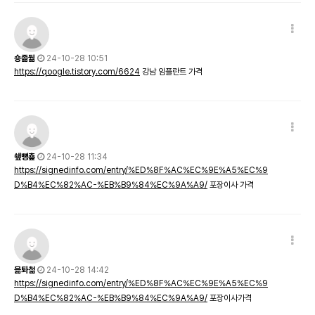
숑졺둶
24-10-28 10:51
https://qoogle.tistory.com/6624
강남 임플란트 가격
쇞뼝춒
24-10-28 11:34
https://signedinfo.com/entry/%ED%8F%AC%EC%9E%A5%EC%9
D%B4%EC%82%AC-%EB%B9%84%EC%9A%A9/
포장이사 가격
믊톼첢
24-10-28 14:42
https://signedinfo.com/entry/%ED%8F%AC%EC%9E%A5%EC%9
D%B4%EC%82%AC-%EB%B9%84%EC%9A%A9/
포장이사가격