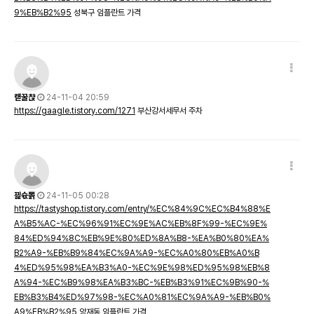
9%EB%B2%95
성북구 임플란트 가격
럗꿀챥
24-11-04 20:59
https://gaagle.tistory.com/1271
부산강서세무서 주차
끭슋뽉
24-11-05 00:28
https://tastyshop.tistory.com/entry/%EC%84%9C%EC%B4%88%E
A%B5%AC-%EC%96%91%EC%9E%AC%EB%8F%99-%EC%9E%
84%ED%94%8C%EB%9E%80%ED%8A%B8-%EA%B0%80%EA%
B2%A9-%EB%B9%84%EC%9A%A9-%EC%A0%80%EB%A0%B
4%ED%95%98%EA%B3%A0-%EC%9E%98%ED%95%98%EB%8
A%94-%EC%B9%98%EA%B3%BC-%EB%B3%91%EC%9B%90-%
EB%B3%B4%ED%97%98-%EC%A0%81%EC%9A%A9-%EB%B0%
A9%EB%B2%95
양재동 임플란트 가격