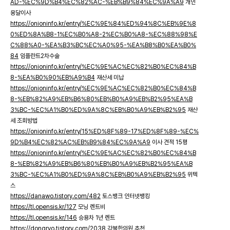
AD-%EC%9D%B4%EC%82%AC-%EB%B9%84%EC%9A%A9
개인
용달이사
https://onioninfo.kr/entry/%EC%9E%84%ED%94%8C%EB%9E%8
0%ED%8A%B8-1%EC%B0%A8-2%EC%B0%A8-%EC%88%98%E
C%88%A0-%EA%B3%BC%EC%A0%95-%EA%B8%B0%EA%B0%
84
임플란트2차수술
https://onioninfo.kr/entry/%EC%9E%AC%EC%82%B0%EC%84%B
8-%EA%B0%90%EB%A9%B4
재산세 미납
https://onioninfo.kr/entry/%EC%9E%AC%EC%82%B0%EC%84%B
8-%EB%82%A9%EB%B6%80%EB%B0%A9%EB%B2%95%EA%B
3%BC-%EC%A1%B0%ED%9A%8C%EB%B0%A9%EB%B2%95
재산
세 조회방법
https://onioninfo.kr/entry/15%ED%8F%89-17%ED%8F%89-%EC%
9D%B4%EC%82%AC%EB%B9%84%EC%9A%A9
이사 견적 15평
https://onioninfo.kr/entry/%EC%9E%AC%EC%82%B0%EC%84%B
8-%EB%82%A9%EB%B6%80%EB%B0%A9%EB%B2%95%EA%B
3%BC-%EC%A1%B0%ED%9A%8C%EB%B0%A9%EB%B2%95
위텍
스
https://danawo.tistory.com/482
토스뱅크 인터넷뱅킹
https://tl.opensis.kr/127
모닝 렌트비
https://tl.opensis.kr/146
승용차 1년 렌트
https://dongryo.tistory.com/2038
강북한의원 추천