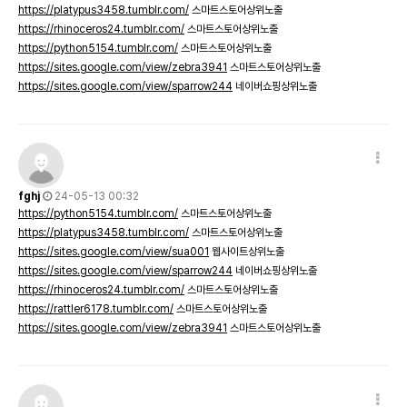
https://platypus3458.tumblr.com/
스마트스토어상위노출
https://rhinoceros24.tumblr.com/
스마트스토어상위노출
https://python5154.tumblr.com/
스마트스토어상위노출
https://sites.google.com/view/zebra3941
스마트스토어상위노출
https://sites.google.com/view/sparrow244
네이버쇼핑상위노출
fghj
24-05-13 00:32
https://python5154.tumblr.com/
스마트스토어상위노출
https://platypus3458.tumblr.com/
스마트스토어상위노출
https://sites.google.com/view/sua001
웹사이트상위노출
https://sites.google.com/view/sparrow244
네이버쇼핑상위노출
https://rhinoceros24.tumblr.com/
스마트스토어상위노출
https://rattler6178.tumblr.com/
스마트스토어상위노출
https://sites.google.com/view/zebra3941
스마트스토어상위노출