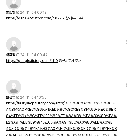
떏씑뮃
24-11-04 00:12
https://danawo.tistory.com/4022
거창세무서 주차
쇀큑챁
24-11-04 00:44
https://gaagle.tistory.com/1110
용산세무서 주차
팂셒썹
24-11-04 16:55
https://tastyshop.tistory.com/entry/%EC%86%A1%ED%8C%8C%E
A%B5%AC-%EC%86%A1%ED%8C%8C%EB%8F%99-%EC%9E%
84%ED%94%8C%EB%9E%80%ED%8A%B8-%EA%B0%80%EA%
B2%A9-%EB%B9%84%EC%9A%A9-%EC%A0%80%EB%A0%B
4%ED%95%98%EA%B3%A0-%EC%9E%98%ED%95%98%EB%8
A%94-%EC%B9%98%EA%B3%BC-%EB%B3%91%EC%9B%90-%