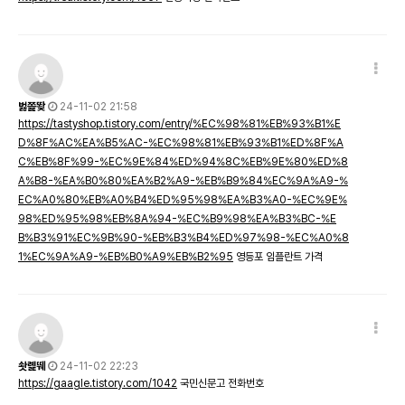
벓쫉뙂
24-11-02 21:58
https://tastyshop.tistory.com/entry/%EC%98%81%EB%93%B1%E
D%8F%AC%EA%B5%AC-%EC%98%81%EB%93%B1%ED%8F%A
C%EB%8F%99-%EC%9E%84%ED%94%8C%EB%9E%80%ED%8
A%B8-%EA%B0%80%EA%B2%A9-%EB%B9%84%EC%9A%A9-%
EC%A0%80%EB%A0%B4%ED%95%98%EA%B3%A0-%EC%9E%
98%ED%95%98%EB%8A%94-%EC%B9%98%EA%B3%BC-%E
B%B3%91%EC%9B%90-%EB%B3%B4%ED%97%98-%EC%A0%8
1%EC%9A%A9-%EB%B0%A9%EB%B2%95
영등포 임플란트 가격
솻롍뛔
24-11-02 22:23
https://gaagle.tistory.com/1042
국민신문고 전화번호