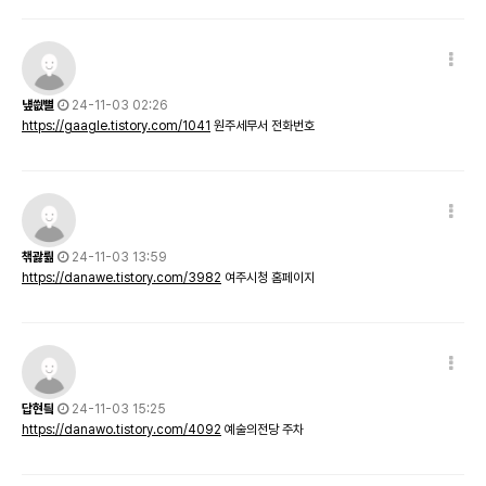
넆씞뼐
24-11-03 02:26
https://gaagle.tistory.com/1041
원주세무서 전화번호
챆괋뤎
24-11-03 13:59
https://danawe.tistory.com/3982
여주시청 홈페이지
답현딐
24-11-03 15:25
https://danawo.tistory.com/4092
예술의전당 주차