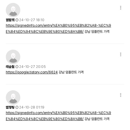
뛠뵒멖
24-10-27 18:10
https://signedinfo.com/entry/%EA%B0%95%EB%82%A8-%EC%9
E%84%ED%94%8C%EB%9E%80%ED%8A%B8/
강남 임플란트 가격
럐숱퉡
24-10-27 20:05
https://qoogle.tistory.com/6624
강남 임플란트 가격
쌟랳툏
24-10-28 01:19
https://signedinfo.com/entry/%EA%B0%95%EB%82%A8-%EC%9
E%84%ED%94%8C%EB%9E%80%ED%8A%B8/
강남 임플란트 가격