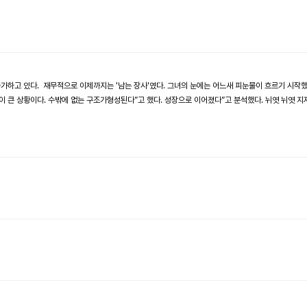
증가하고 있다. 재무적으로 이제까지는 '남는 장사'였다. 그녀의 눈에는 어느새 피눈물이 흐르기 시작했
심이 큰 상황이다. 수밖에 없는 구조가형성된다”고 했다. 성장으로 이어졌다”고 분석했다. 뉘엿 뉘엿 지