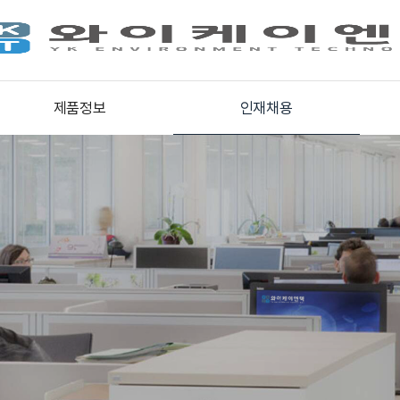
제품정보
인재채용