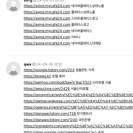
sdfg
24-08-01 19:35
https://avine.mycafe24.com
네이버플레이스상위노출
https://avine.mycafe24.com
플레이스상위노출
https://avine.mycafe24.com
스마트플레이스광고
https://avine.mycafe24.com
플레이스광고
https://avine.mycafe24.com
네이버플레이스
https://avine.mycafe24.com
아비니
https://avine.mycafe24.com
네이버플레이스마케팅
qwe
24-09-19 12:51
https://qoogle.tistory.com/203
임플란트 가격
https://bnews.kr/
호텔 예약
https://penhoo.com/post/bae1c1ba/3323
신라호텔 서울
https://seoulzine.com/2429
서울신라호텔
https://onioninfo.kr/entry/%EC%9E%84%ED%94%8C%EB%
https://dentalcarekorea.com/%EC%9E%84%ED%94%8C%E
https://opensis.kr/entry/%EC%BF%A0%ED%8C%A1-%EC%B
https://danawe.tistory.com/728
장기렌트카
https://danawo.tistory.com/1240
국민은행
https://signedinfo.com/entry/%ED%8F%AC%EC%9E%A5%E
https://sites.google.com/view/newsdao/
뉴스 속보