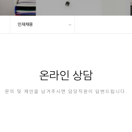
인재채용
온라인 상담
문의 및 제안을 남겨주시면 담당직원이 답변드립니다.