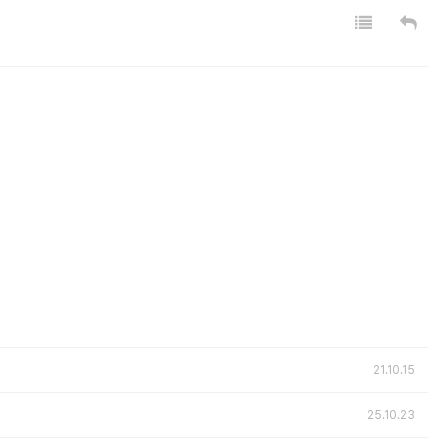
21.10.15
25.10.23