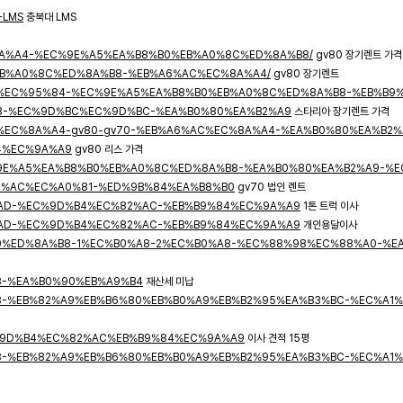
-LMS
충북대 LMS
EC%8A%A4-%EC%9E%A5%EA%B8%B0%EB%A0%8C%ED%8A%B8/
gv80 장기렌트 가격
%B0%EB%A0%8C%ED%8A%B8-%EB%A6%AC%EC%8A%A4/
gv80 장기렌트
A6%AC%EC%95%84-%EC%9E%A5%EA%B8%B0%EB%A0%8C%ED%8A%B8-%EB%B9
8-%EC%9D%BC%EC%9D%BC-%EA%B0%80%EA%B2%A9
스타리아 장기렌트 가격
B%9C%EC%8A%A4-gv80-gv70-%EB%A6%AC%EC%8A%A4-%EA%B0%80%EA%B2%
4%EC%9A%A9
gv80 리스 가격
-%EC%9E%A5%EA%B8%B0%EB%A0%8C%ED%8A%B8-%EA%B0%80%EA%B2%A9-%
2%AC%EC%A0%81-%ED%9B%84%EA%B8%B0
gv70 법인 렌트
B%9F%AD-%EC%9D%B4%EC%82%AC-%EB%B9%84%EC%9A%A9
1톤 트럭 이사
B%9F%AD-%EC%9D%B4%EC%82%AC-%EB%B9%84%EC%9A%A9
개인용달이사
%9E%80%ED%8A%B8-1%EC%B0%A8-2%EC%B0%A8-%EC%88%98%EC%88%A0-%E
4%B8-%EA%B0%90%EB%A9%B4
재산세 미납
%84%B8-%EB%82%A9%EB%B6%80%EB%B0%A9%EB%B2%95%EA%B3%BC-%EC%A1
-%EC%9D%B4%EC%82%AC%EB%B9%84%EC%9A%A9
이사 견적 15평
%84%B8-%EB%82%A9%EB%B6%80%EB%B0%A9%EB%B2%95%EA%B3%BC-%EC%A1