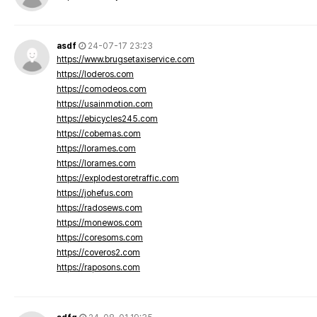
asdf
24-07-17 23:23
https://www.brugsetaxiservice.com
https://loderos.com
https://comodeos.com
https://usainmotion.com
https://ebicycles245.com
https://cobemas.com
https://lorames.com
https://lorames.com
https://explodestoretraffic.com
https://johefus.com
https://radosews.com
https://monewos.com
https://coresoms.com
https://coveros2.com
https://raposons.com