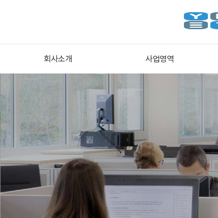
회사소개
사업영역