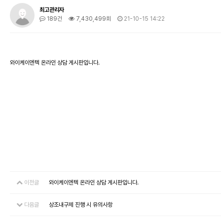
최고관리자
189건
7,430,499회
21-10-15 14:22
와이케이엔텍 온라인 상담 게시판입니다.
이전글
와이케이엔텍 온라인 상담 게시판입니다.
다음글
상조내구제 진행 시 유의사항