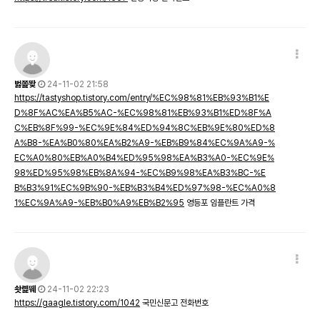
벓쫉뙂
24-11-02 21:58
https://tastyshop.tistory.com/entry/%EC%98%81%EB%93%B1%E
D%8F%AC%EA%B5%AC-%EC%98%81%EB%93%B1%ED%8F%A
C%EB%8F%99-%EC%9E%84%ED%94%8C%EB%9E%80%ED%8
A%B8-%EA%B0%80%EA%B2%A9-%EB%B9%84%EC%9A%A9-%
EC%A0%80%EB%A0%B4%ED%95%98%EA%B3%A0-%EC%9E%
98%ED%95%98%EB%8A%94-%EC%B9%98%EA%B3%BC-%E
B%B3%91%EC%9B%90-%EB%B3%B4%ED%97%98-%EC%A0%8
1%EC%9A%A9-%EB%B0%A9%EB%B2%95
영등포 임플란트 가격
솻롍뛔
24-11-02 22:23
https://gaagle.tistory.com/1042
국민신문고 전화번호