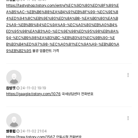
https://tastyshop.tistory.com/entry/%EC%9D%80%ED%8F%89%E
A%B5%AC-%EB%B6%88%EA%B4%91%EB%8F%99-%EC%9E%8
4%ED%94%8C%EB%9E%80%ED%8A%B8-%EA%B0%80%EA%B
2%A9-%EB%B9%84%EC%9A%A9-%EC%A0%80%EB%A0%B4%
ED%95%98%EA%B3%A0-%EC%9E%98%ED%95%98%EB%8A%
94-%EC%B9%98%EA%B3%BC-%EB%B3%91%EC%9B%90-%E
B%B3%B4%ED%97%98-%EC%A0%81%EC%9A%A9-%EB%B0%A
9%EB%B2%95
불광 임플란트 가격
듭뱦겟
24-11-02 19:19
https://gaagle.tistory.com/1076
국세상담센터 전화번호
쌣퐇뀗
24-11-02 21:04
https://trea.tistory.com/1567
안동시청 전화번호