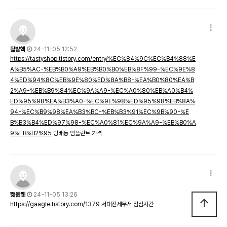
됦밣햭
24-11-05 12:52
https://tastyshop.tistory.com/entry/%EC%84%9C%EC%B4%88%E
A%B5%AC-%EB%B0%A9%EB%B0%B0%EB%8F%99-%EC%9E%8
4%ED%94%8C%EB%9E%80%ED%8A%B8-%EA%B0%80%EA%B
2%A9-%EB%B9%84%EC%9A%A9-%EC%A0%80%EB%A0%B4%
ED%95%98%EA%B3%A0-%EC%9E%98%ED%95%98%EB%8A%
94-%EC%B9%98%EA%B3%BC-%EB%B3%91%EC%9B%90-%E
B%B3%B4%ED%97%98-%EC%A0%81%EC%9A%A9-%EB%B0%A
9%EB%B2%95
방배동 임플란트 가격
쨆췛뀇
24-11-05 13:26
arrow_upward
https://gaagle.tistory.com/1379
서대전세무서 점심시간