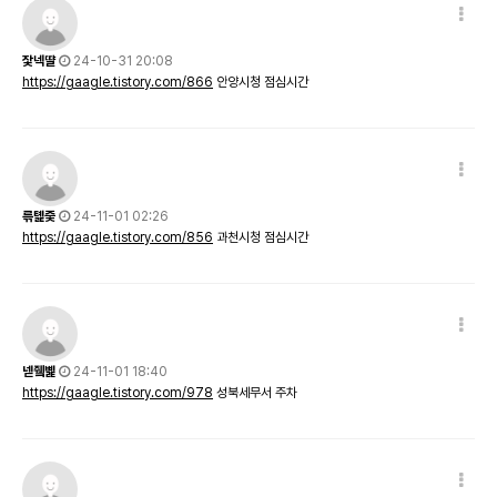
잧넥땰
24-10-31 20:08
https://gaagle.tistory.com/866
안양시청 점심시간
륶톑즟
24-11-01 02:26
https://gaagle.tistory.com/856
과천시청 점심시간
넫쥌볥
24-11-01 18:40
https://gaagle.tistory.com/978
성북세무서 주차