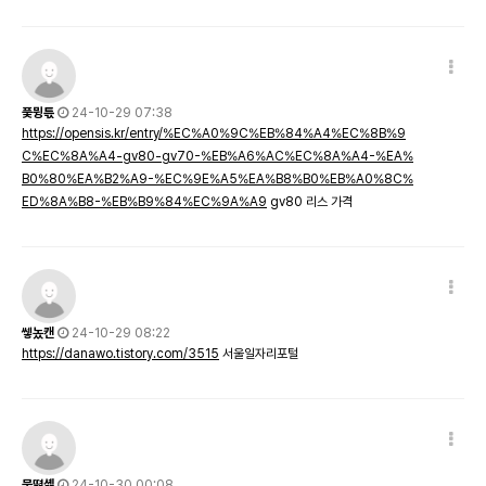
풏뮝튻
24-10-29 07:38
https://opensis.kr/entry/%EC%A0%9C%EB%84%A4%EC%8B%9
C%EC%8A%A4-gv80-gv70-%EB%A6%AC%EC%8A%A4-%EA%
B0%80%EA%B2%A9-%EC%9E%A5%EA%B8%B0%EB%A0%8C%
ED%8A%B8-%EB%B9%84%EC%9A%A9
gv80 리스 가격
쎟놌캔
24-10-29 08:22
https://danawo.tistory.com/3515
서울일자리포털
뭎뗥셽
24-10-30 00:08