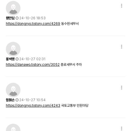
좯먄딠
24-10-26 18:53
https://dongryo.tistory.com/4269
동수원세무서
퐆놱헀
24-10-27 02:31
https://danawo.tistory.com/3052
종로세무서 주차
뭡퉭손
24-10-27 10:54
https://dongryo.tistory.com/4243
국토교통부 민원마당