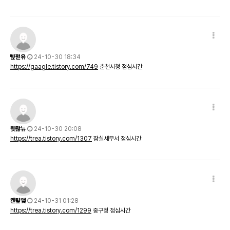
뺲펃욖
24-10-30 18:34
https://gaagle.tistory.com/749
춘천시청 점심시간
뛧콶뉴
24-10-30 20:08
https://trea.tistory.com/1307
잠실세무서 점심시간
켄턒앷
24-10-31 01:28
https://trea.tistory.com/1299
중구청 점심시간