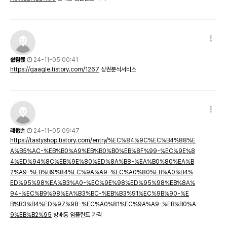
솺쾀쬱
24-11-05 00:41
https://gaagle.tistory.com/1267
상권분석서비스
럐쵌손
24-11-05 09:47
https://tastyshop.tistory.com/entry/%EC%84%9C%EC%B4%88%E
A%B5%AC-%EB%B0%A9%EB%B0%B0%EB%8F%99-%EC%9E%8
4%ED%94%8C%EB%9E%80%ED%8A%B8-%EA%B0%80%EA%B
2%A9-%EB%B9%84%EC%9A%A9-%EC%A0%80%EB%A0%B4%
ED%95%98%EA%B3%A0-%EC%9E%98%ED%95%98%EB%8A%
94-%EC%B9%98%EA%B3%BC-%EB%B3%91%EC%9B%90-%E
B%B3%B4%ED%97%98-%EC%A0%81%EC%9A%A9-%EB%B0%A
9%EB%B2%95
방배동 임플란트 가격