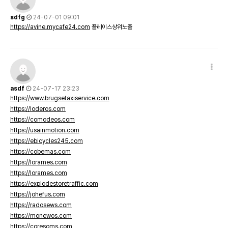
sdfg
24-07-01 09:01
https://avine.mycafe24.com
플레이스상위노출
asdf
24-07-17 23:23
https://www.brugsetaxiservice.com
https://loderos.com
https://comodeos.com
https://usainmotion.com
https://ebicycles245.com
https://cobemas.com
https://lorames.com
https://lorames.com
https://explodestoretraffic.com
https://johefus.com
https://radosews.com
https://monewos.com
https://coresoms.com