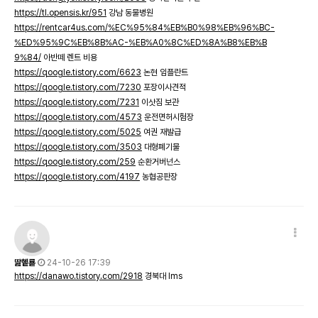
https://tl.opensis.kr/951
강남 동물병원
https://rentcar4us.com/%EC%95%84%EB%B0%98%EB%96%BC-
%ED%95%9C%EB%8B%AC-%EB%A0%8C%ED%8A%B8%EB%B
9%84/
아반떼 렌트 비용
https://qoogle.tistory.com/6623
논현 임플란트
https://qoogle.tistory.com/7230
포장이사견적
https://qoogle.tistory.com/7231
이삿짐 보관
https://qoogle.tistory.com/4573
운전면허시험장
https://qoogle.tistory.com/5025
여권 재발급
https://qoogle.tistory.com/3503
대형폐기물
https://qoogle.tistory.com/259
순환거버넌스
https://qoogle.tistory.com/4197
농협공판장
딾혵룓
24-10-26 17:39
https://danawo.tistory.com/2918
경북대 lms