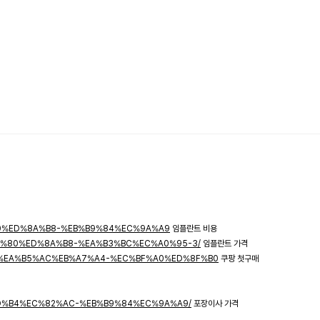
9E%80%ED%8A%B8-%EB%B9%84%EC%9A%A9
임플란트 비용
B%9E%80%ED%8A%B8-%EA%B3%BC%EC%A0%95-3/
임플란트 가격
2%AB%EA%B5%AC%EB%A7%A4-%EC%BF%A0%ED%8F%B0
쿠팡 첫구매
C%9D%B4%EC%82%AC-%EB%B9%84%EC%9A%A9/
포장이사 가격