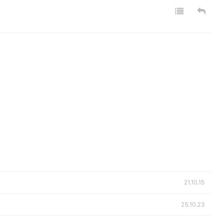
21.10.15
25.10.23