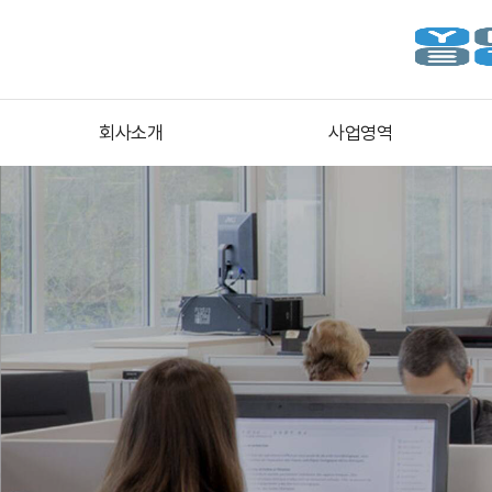
회사소개
사업영역