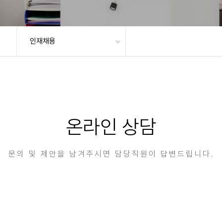
인재채용
온라인 상담
문의 및 제안을 남겨주시면 담당직원이 답변드립니다.