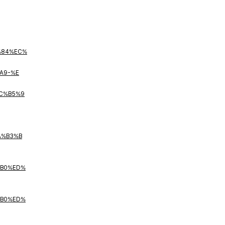
%84%EC%
A9-%E
EC%B5%9
A%B3%B
%B0%ED%
%B0%ED%