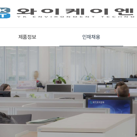
제품정보
인재채용