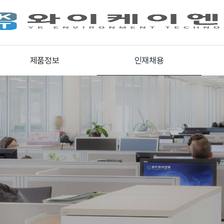
제품정보
인재채용