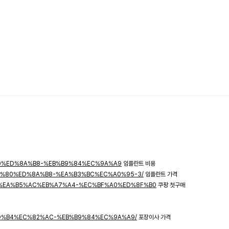
9E%80%ED%8A%B8-%EB%B9%84%EC%9A%A9
임플란트 비용
B%9E%80%ED%8A%B8-%EA%B3%BC%EC%A0%95-3/
임플란트 가격
2%AB%EA%B5%AC%EB%A7%A4-%EC%BF%A0%ED%8F%B0
쿠팡 첫구매
C%9D%B4%EC%82%AC-%EB%B9%84%EC%9A%A9/
포장이사 가격