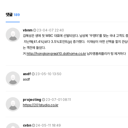
댓글
189
vbnm
23-04-07 22:40
김혜성은 생애 첫 WBC 대표에 선발되었다. 남성복 '우영미'를 찾는 국내 고객도 
지난해(41.4%)보다 3.5%포인트(p) 증가했다. 이재성이 어떤 선택을 할지 관
는 객잔에 들었다.
거
http://hongkongrepl10.dothome.co.kr
남자명품레플리카 텅 제거하다
asdf
23-05-10 13:50
asdf
projecting
23-07-01 08:11
https://201studio.co.kr
cvbn
24-05-11 18:49