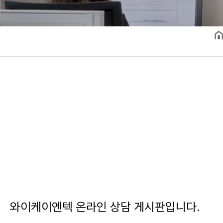
와이케이엔텍 온라인 상담 게시판입니다.