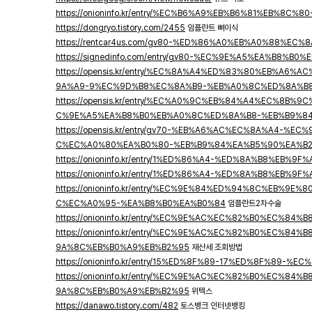
https://onioninfo.kr/entry/%EC%B6%A9%EB%B6%81%EB%8C%80
https://dongryo.tistory.com/2455
임플란트 뼈이식
https://rentcar4us.com/gv80-%ED%86%A0%EB%A0%88%
https://signedinfo.com/entry/gv80-%EC%9E%A5%EA%B8
https://opensis.kr/entry/%EC%8A%A4%ED%83%80%EB%
9A%A9-9%EC%9D%B8%EC%8A%B9-%EB%A0%8C%ED%8A%B
https://opensis.kr/entry/%EC%A0%9C%EB%84%A4%EC%8
C%9E%A5%EA%B8%B0%EB%A0%8C%ED%8A%B8-%EB%B9%8
https://opensis.kr/entry/gv70-%EB%A6%AC%EC%8A%A4
C%EC%A0%80%EA%B0%80-%EB%B9%84%EA%B5%90%EA%B
https://onioninfo.kr/entry/1%ED%86%A4-%ED%8A%B8%E
https://onioninfo.kr/entry/1%ED%86%A4-%ED%8A%B8%E
https://onioninfo.kr/entry/%EC%9E%84%ED%94%8C%EB
C%EC%A0%95-%EA%B8%B0%EA%B0%84
임플란트2차수술
https://onioninfo.kr/entry/%EC%9E%AC%EC%82%B0%EC%8
https://onioninfo.kr/entry/%EC%9E%AC%EC%82%B0%EC
9A%8C%EB%B0%A9%EB%B2%95
재산세 조회방법
https://onioninfo.kr/entry/15%ED%8F%89-17%ED%8F%89
https://onioninfo.kr/entry/%EC%9E%AC%EC%82%B0%EC
9A%8C%EB%B0%A9%EB%B2%95
위텍스
https://danawo.tistory.com/482
토스뱅크 인터넷뱅킹