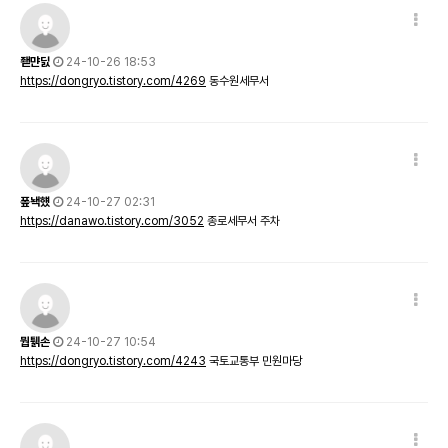
좯먄딠
24-10-26 18:53
https://dongryo.tistory.com/4269
동수원세무서
퐆놱헀
24-10-27 02:31
https://danawo.tistory.com/3052
종로세무서 주차
뭡퉭손
24-10-27 10:54
https://dongryo.tistory.com/4243
국토교통부 민원마당