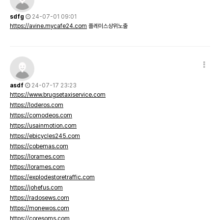
sdfg
24-07-01 09:01
https://avine.mycafe24.com
플레이스상위노출
asdf
24-07-17 23:23
https://www.brugsetaxiservice.com
https://loderos.com
https://comodeos.com
https://usainmotion.com
https://ebicycles245.com
https://cobemas.com
https://lorames.com
https://lorames.com
https://explodestoretraffic.com
https://johefus.com
https://radosews.com
https://monewos.com
https://coresoms.com