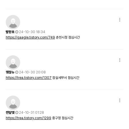
뺲펃욖
24-10-30 18:34
https://gaagle.tistory.com/749
춘천시청 점심시간
뛧콶뉴
24-10-30 20:08
https://trea.tistory.com/1307
잠실세무서 점심시간
켄턒앷
24-10-31 01:28
https://trea.tistory.com/1299
중구청 점심시간