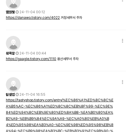
떏씑뮃
24-11-04 00:12
https://danawo.tistory.com/4022
거창세무서 주차
쇀큑챁
24-11-04 00:44
https://gaagle.tistory.com/1110
용산세무서 주차
팂셒썹
24-11-04 16:55
https://tastyshop.tistory.com/entry/%EC%86%A1%ED%8C%8C%E
A%B5%AC-%EC%86%A1%ED%8C%8C%EB%8F%99-%EC%9E%
84%ED%94%8C%EB%9E%80%ED%8A%B8-%EA%B0%80%EA%
B2%A9-%EB%B9%84%EC%9A%A9-%EC%A0%80%EB%A0%B
4%ED%95%98%EA%B3%A0-%EC%9E%98%ED%95%98%EB%8
A%94-%EC%B9%98%EA%B3%BC-%EB%B3%91%EC%9B%90-%