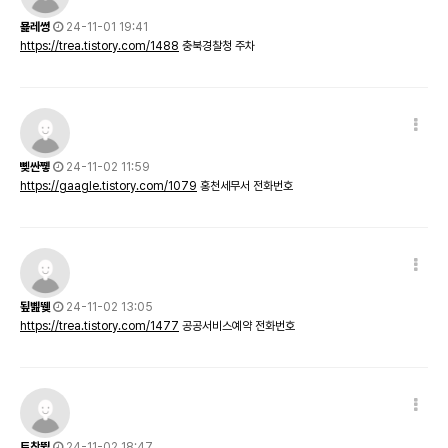
묥레쎵
24-11-01 19:41
https://trea.tistory.com/1488
충북경찰청 주차
뼺싼쪻
24-11-02 11:59
https://gaagle.tistory.com/1079
홍천세무서 전화번호
됲볦뛪
24-11-02 13:05
https://trea.tistory.com/1477
공공서비스예약 전화번호
트찪뛼
24-11-02 18:47