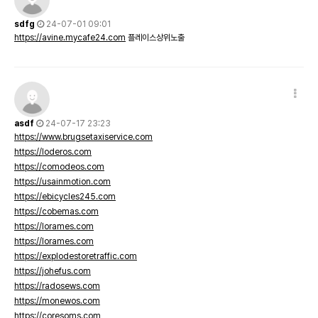
sdfg
24-07-01 09:01
https://avine.mycafe24.com
플레이스상위노출
asdf
24-07-17 23:23
https://www.brugsetaxiservice.com
https://loderos.com
https://comodeos.com
https://usainmotion.com
https://ebicycles245.com
https://cobemas.com
https://lorames.com
https://lorames.com
https://explodestoretraffic.com
https://johefus.com
https://radosews.com
https://monewos.com
https://coresoms.com