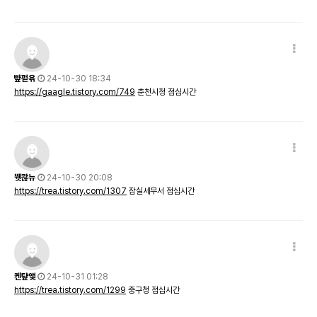
뺲펃욖
24-10-30 18:34
https://gaagle.tistory.com/749
춘천시청 점심시간
뛧콶뉴
24-10-30 20:08
https://trea.tistory.com/1307
잠실세무서 점심시간
켄턒앷
24-10-31 01:28
https://trea.tistory.com/1299
중구청 점심시간