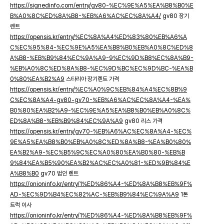
https://signedinfo.com/entry/gv80-%EC%9E%A5%EA%B8%B0%E
B%A0%8C%ED%8A%B8-%EB%A6%AC%EC%8A%A4/
gv80 장기
렌트
https://opensis.kr/entry/%EC%8A%A4%ED%83%80%EB%A6%A
C%EC%95%84-%EC%9E%A5%EA%B8%B0%EB%A0%8C%ED%8
A%B8-%EB%B9%84%EC%9A%A9-9%EC%9D%B8%EC%8A%B9-
%EB%A0%8C%ED%8A%B8-%EC%9D%BC%EC%9D%BC-%EA%B
0%80%EA%B2%A9
스타리아 장기렌트 가격
https://opensis.kr/entry/%EC%A0%9C%EB%84%A4%EC%8B%9
C%EC%8A%A4-gv80-gv70-%EB%A6%AC%EC%8A%A4-%EA%
B0%80%EA%B2%A9-%EC%9E%A5%EA%B8%B0%EB%A0%8C%
ED%8A%B8-%EB%B9%84%EC%9A%A9
gv80 리스 가격
https://opensis.kr/entry/gv70-%EB%A6%AC%EC%8A%A4-%EC%
9E%A5%EA%B8%B0%EB%A0%8C%ED%8A%B8-%EA%B0%80%
EA%B2%A9-%EC%B5%9C%EC%A0%80%EA%B0%80-%EB%B
9%84%EA%B5%90%EA%B2%AC%EC%A0%81-%ED%9B%84%E
A%B8%B0
gv70 법인 렌트
https://onioninfo.kr/entry/1%ED%86%A4-%ED%8A%B8%EB%9F%
AD-%EC%9D%B4%EC%82%AC-%EB%B9%84%EC%9A%A9
1톤
트럭 이사
https://onioninfo.kr/entry/1%ED%86%A4-%ED%8A%B8%EB%9F%