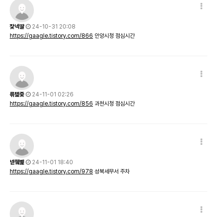
잧넥땰
24-10-31 20:08
https://gaagle.tistory.com/866
안양시청 점심시간
륶톑즟
24-11-01 02:26
https://gaagle.tistory.com/856
과천시청 점심시간
넫쥌볥
24-11-01 18:40
https://gaagle.tistory.com/978
성북세무서 주차