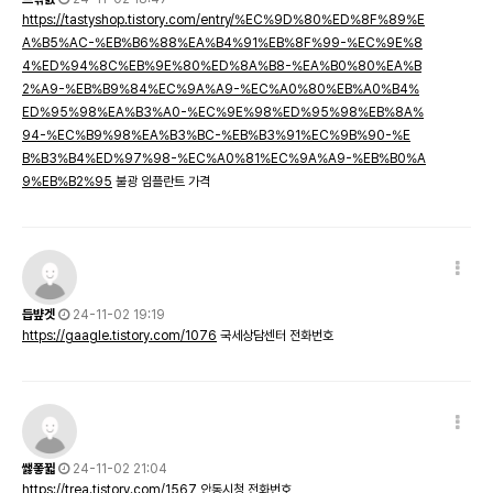
https://tastyshop.tistory.com/entry/%EC%9D%80%ED%8F%89%E
A%B5%AC-%EB%B6%88%EA%B4%91%EB%8F%99-%EC%9E%8
4%ED%94%8C%EB%9E%80%ED%8A%B8-%EA%B0%80%EA%B
2%A9-%EB%B9%84%EC%9A%A9-%EC%A0%80%EB%A0%B4%
ED%95%98%EA%B3%A0-%EC%9E%98%ED%95%98%EB%8A%
94-%EC%B9%98%EA%B3%BC-%EB%B3%91%EC%9B%90-%E
B%B3%B4%ED%97%98-%EC%A0%81%EC%9A%A9-%EB%B0%A
9%EB%B2%95
불광 임플란트 가격
듭뱦겟
24-11-02 19:19
https://gaagle.tistory.com/1076
국세상담센터 전화번호
쌣퐇뀗
24-11-02 21:04
https://trea.tistory.com/1567
안동시청 전화번호