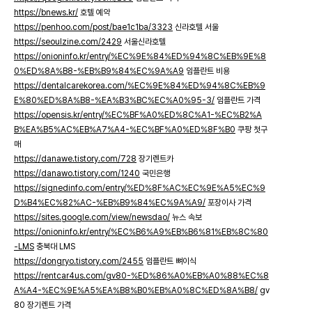
https://bnews.kr/
호텔 예약
https://penhoo.com/post/bae1c1ba/3323
신라호텔 서울
https://seoulzine.com/2429
서울신라호텔
https://onioninfo.kr/entry/%EC%9E%84%ED%94%8C%EB%9E%8
0%ED%8A%B8-%EB%B9%84%EC%9A%A9
임플란트 비용
https://dentalcarekorea.com/%EC%9E%84%ED%94%8C%EB%9
E%80%ED%8A%B8-%EA%B3%BC%EC%A0%95-3/
임플란트 가격
https://opensis.kr/entry/%EC%BF%A0%ED%8C%A1-%EC%B2%A
B%EA%B5%AC%EB%A7%A4-%EC%BF%A0%ED%8F%B0
쿠팡 첫구
매
https://danawe.tistory.com/728
장기렌트카
https://danawo.tistory.com/1240
국민은행
https://signedinfo.com/entry/%ED%8F%AC%EC%9E%A5%EC%9
D%B4%EC%82%AC-%EB%B9%84%EC%9A%A9/
포장이사 가격
https://sites.google.com/view/newsdao/
뉴스 속보
https://onioninfo.kr/entry/%EC%B6%A9%EB%B6%81%EB%8C%80
-LMS
충북대 LMS
https://dongryo.tistory.com/2455
임플란트 뼈이식
https://rentcar4us.com/gv80-%ED%86%A0%EB%A0%88%EC%8
A%A4-%EC%9E%A5%EA%B8%B0%EB%A0%8C%ED%8A%B8/
gv
80 장기렌트 가격