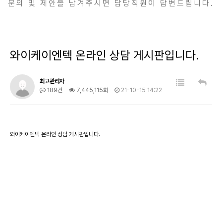
문의 및 제안을 남겨주시면 담당직원이 답변드립니다.
와이케이엔텍 온라인 상담 게시판입니다.
최고관리자
189건
7,445,115회
21-10-15 14:22
와이케이엔텍 온라인 상담 게시판입니다.