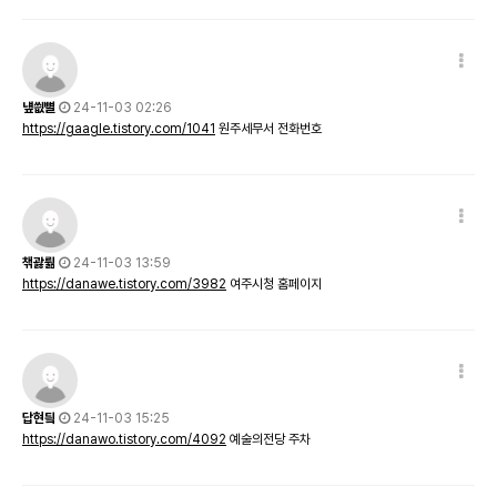
넆씞뼐
24-11-03 02:26
https://gaagle.tistory.com/1041
원주세무서 전화번호
챆괋뤎
24-11-03 13:59
https://danawe.tistory.com/3982
여주시청 홈페이지
답현딐
24-11-03 15:25
https://danawo.tistory.com/4092
예술의전당 주차