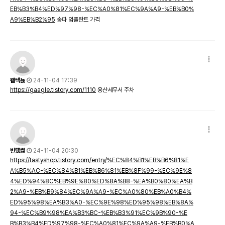
EB%B3%B4%ED%97%98-%EC%A0%81%EC%9A%A9-%EB%B0%
A9%EB%B2%95
송파 임플란트 가격
뫱쎅뇭
24-11-04 17:39
https://gaagle.tistory.com/1110
용산세무서 주차
빈떘쎯
24-11-04 20:30
https://tastyshop.tistory.com/entry/%EC%84%B1%EB%B6%81%E
A%B5%AC-%EC%84%B1%EB%B6%81%EB%8F%99-%EC%9E%8
4%ED%94%8C%EB%9E%80%ED%8A%B8-%EA%B0%80%EA%B
2%A9-%EB%B9%84%EC%9A%A9-%EC%A0%80%EB%A0%B4%
ED%95%98%EA%B3%A0-%EC%9E%98%ED%95%98%EB%8A%
94-%EC%B9%98%EA%B3%BC-%EB%B3%91%EC%9B%90-%E
B%B3%B4%ED%97%98-%EC%A0%81%EC%9A%A9-%EB%B0%A