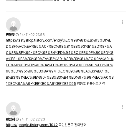
벓쫉뙂
24-11-02 21:58
https://tastyshop.tistory.com/entry/%EC%98%81%EB%93%B1%E
D%8F%AC%EA%B5%AC-%EC%98%81%EB%93%B1%ED%8F%A
C%EB%8F%99-%EC%9E%84%ED%94%8C%EB%9E%80%ED%8
A%B8-%EA%B0%80%EA%B2%A9-%EB%B9%84%EC%9A%A9-%
EC%A0%80%EB%A0%B4%ED%95%98%EA%B3%A0-%EC%9E%
98%ED%95%98%EB%8A%94-%EC%B9%98%EA%B3%BC-%E
B%B3%91%EC%9B%90-%EB%B3%B4%ED%97%98-%EC%A0%8
1%EC%9A%A9-%EB%B0%A9%EB%B2%95
영등포 임플란트 가격
솻롍뛔
24-11-02 22:23
https://gaagle.tistory.com/1042
국민신문고 전화번호