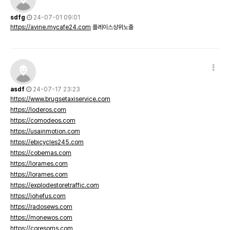
sdfg
24-07-01 09:01
https://avine.mycafe24.com
플레이스상위노출
asdf
24-07-17 23:23
https://www.brugsetaxiservice.com
https://loderos.com
https://comodeos.com
https://usainmotion.com
https://ebicycles245.com
https://cobemas.com
https://lorames.com
https://lorames.com
https://explodestoretraffic.com
https://johefus.com
https://radosews.com
https://monewos.com
https://coresoms.com