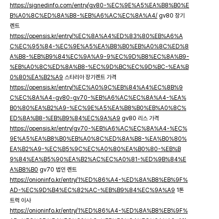
https://signedinfo.com/entry/gv80-%EC%9E%A5%EA%B8%B0%E
B%A0%8C%ED%8A%B8-%EB%A6%AC%EC%8A%A4/
gv80 장기
렌트
https://opensis.kr/entry/%EC%8A%A4%ED%83%80%EB%A6%A
C%EC%95%84-%EC%9E%A5%EA%B8%B0%EB%A0%8C%ED%8
A%B8-%EB%B9%84%EC%9A%A9-9%EC%9D%B8%EC%8A%B9-
%EB%A0%8C%ED%8A%B8-%EC%9D%BC%EC%9D%BC-%EA%B
0%80%EA%B2%A9
스타리아 장기렌트 가격
https://opensis.kr/entry/%EC%A0%9C%EB%84%A4%EC%8B%9
C%EC%8A%A4-gv80-gv70-%EB%A6%AC%EC%8A%A4-%EA%
B0%80%EA%B2%A9-%EC%9E%A5%EA%B8%B0%EB%A0%8C%
ED%8A%B8-%EB%B9%84%EC%9A%A9
gv80 리스 가격
https://opensis.kr/entry/gv70-%EB%A6%AC%EC%8A%A4-%EC%
9E%A5%EA%B8%B0%EB%A0%8C%ED%8A%B8-%EA%B0%80%
EA%B2%A9-%EC%B5%9C%EC%A0%80%EA%B0%80-%EB%B
9%84%EA%B5%90%EA%B2%AC%EC%A0%81-%ED%9B%84%E
A%B8%B0
gv70 법인 렌트
https://onioninfo.kr/entry/1%ED%86%A4-%ED%8A%B8%EB%9F%
AD-%EC%9D%B4%EC%82%AC-%EB%B9%84%EC%9A%A9
1톤
트럭 이사
https://onioninfo.kr/entry/1%ED%86%A4-%ED%8A%B8%EB%9F%