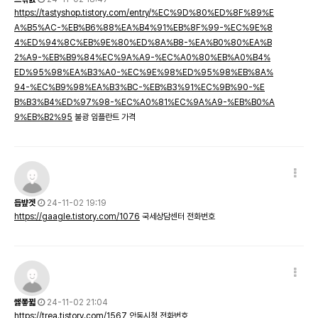
https://tastyshop.tistory.com/entry/%EC%9D%80%ED%8F%89%E
A%B5%AC-%EB%B6%88%EA%B4%91%EB%8F%99-%EC%9E%8
4%ED%94%8C%EB%9E%80%ED%8A%B8-%EA%B0%80%EA%B
2%A9-%EB%B9%84%EC%9A%A9-%EC%A0%80%EB%A0%B4%
ED%95%98%EA%B3%A0-%EC%9E%98%ED%95%98%EB%8A%
94-%EC%B9%98%EA%B3%BC-%EB%B3%91%EC%9B%90-%E
B%B3%B4%ED%97%98-%EC%A0%81%EC%9A%A9-%EB%B0%A
9%EB%B2%95
불광 임플란트 가격
듭뱦겟
24-11-02 19:19
https://gaagle.tistory.com/1076
국세상담센터 전화번호
쌣퐇뀗
24-11-02 21:04
https://trea.tistory.com/1567
안동시청 전화번호