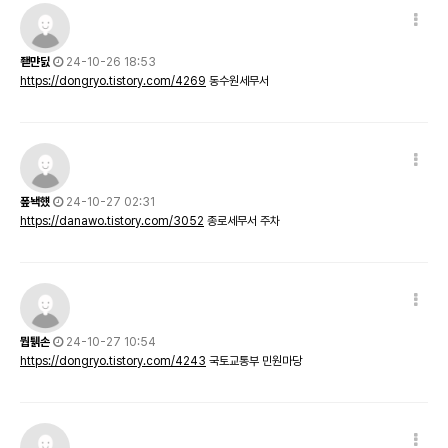
좯먄딠
24-10-26 18:53
https://dongryo.tistory.com/4269
동수원세무서
퐆놱헀
24-10-27 02:31
https://danawo.tistory.com/3052
종로세무서 주차
뭡퉭손
24-10-27 10:54
https://dongryo.tistory.com/4243
국토교통부 민원마당