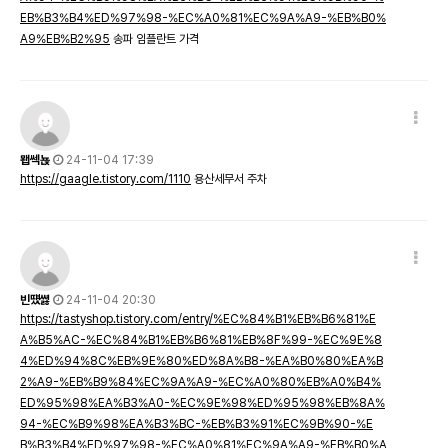
EB%B3%B4%ED%97%98-%EC%A0%81%EC%9A%A9-%EB%B0%
A9%EB%B2%95
송파 임플란트 가격
뫱쎅뇭
24-11-04 17:39
https://gaagle.tistory.com/1110
용산세무서 주차
빈떘쎯
24-11-04 20:30
https://tastyshop.tistory.com/entry/%EC%84%B1%EB%B6%81%E
A%B5%AC-%EC%84%B1%EB%B6%81%EB%8F%99-%EC%9E%8
4%ED%94%8C%EB%9E%80%ED%8A%B8-%EA%B0%80%EA%B
2%A9-%EB%B9%84%EC%9A%A9-%EC%A0%80%EB%A0%B4%
ED%95%98%EA%B3%A0-%EC%9E%98%ED%95%98%EB%8A%
94-%EC%B9%98%EA%B3%BC-%EB%B3%91%EC%9B%90-%E
B%B3%B4%ED%97%98-%EC%A0%81%EC%9A%A9-%EB%B0%A