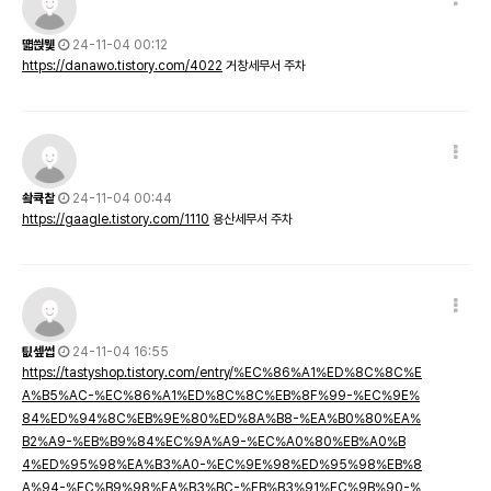
떏씑뮃
24-11-04 00:12
https://danawo.tistory.com/4022
거창세무서 주차
쇀큑챁
24-11-04 00:44
https://gaagle.tistory.com/1110
용산세무서 주차
팂셒썹
24-11-04 16:55
https://tastyshop.tistory.com/entry/%EC%86%A1%ED%8C%8C%E
A%B5%AC-%EC%86%A1%ED%8C%8C%EB%8F%99-%EC%9E%
84%ED%94%8C%EB%9E%80%ED%8A%B8-%EA%B0%80%EA%
B2%A9-%EB%B9%84%EC%9A%A9-%EC%A0%80%EB%A0%B
4%ED%95%98%EA%B3%A0-%EC%9E%98%ED%95%98%EB%8
A%94-%EC%B9%98%EA%B3%BC-%EB%B3%91%EC%9B%90-%