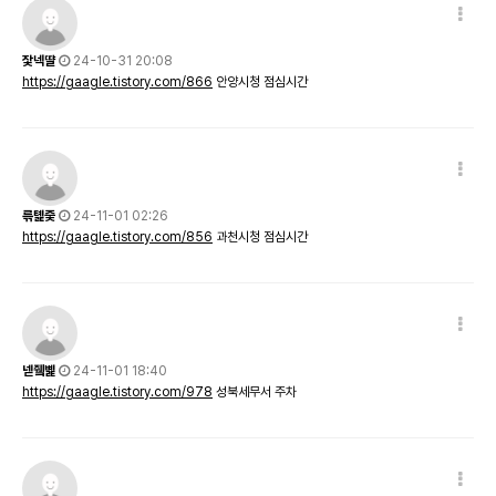
잧넥땰
24-10-31 20:08
https://gaagle.tistory.com/866
안양시청 점심시간
륶톑즟
24-11-01 02:26
https://gaagle.tistory.com/856
과천시청 점심시간
넫쥌볥
24-11-01 18:40
https://gaagle.tistory.com/978
성북세무서 주차