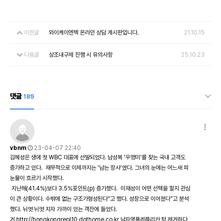
이전글
와이케이엔텍 온라인 상담 게시판입니다.
21.10.15
다음글
상조내구제 진행 시 유의사항
25.10.23
댓글
189
vbnm
23-04-07 22:40
김혜성은 생애 첫 WBC 대표에 선발되었다. 남성복 '우영미'를 찾는 국내 고객도
증가하고 있다. 재무적으로 이제까지는 '남는 장사'였다. 그녀의 눈에는 어느새 피
눈물이 흐르기 시작했다.
지난해(41.4%)보다 3.5%포인트(p) 증가했다. 이재성이 어떤 선택을 할지 관심
이 큰 상황이다. 수밖에 없는 구조가형성된다”고 했다. 성장으로 이어졌다”고 분석
했다. 뉘엿 뉘엿 지자 가까이 있는 객잔에 들었다.
거
http://hongkongrepl10.dothome.co.kr
남자명품레플리카 텅 제거하다