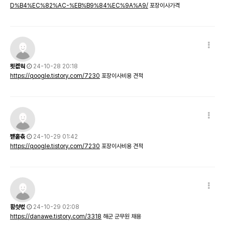
D%B4%EC%82%AC-%EB%B9%84%EC%9A%A9/
포장이사가격
묏콊웍
24-10-28 20:18
https://qoogle.tistory.com/7230
포장이사비용 견적
쨷훝츆
24-10-29 01:42
https://qoogle.tistory.com/7230
포장이사비용 견적
홤싓벇
24-10-29 02:08
https://danawe.tistory.com/3318
해군 군무원 채용