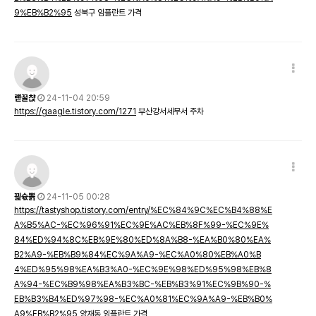
9%EB%B2%95
성북구 임플란트 가격
럗꿀챥
24-11-04 20:59
https://gaagle.tistory.com/1271
부산강서세무서 주차
끭슋뽉
24-11-05 00:28
https://tastyshop.tistory.com/entry/%EC%84%9C%EC%B4%88%E
A%B5%AC-%EC%96%91%EC%9E%AC%EB%8F%99-%EC%9E%
84%ED%94%8C%EB%9E%80%ED%8A%B8-%EA%B0%80%EA%
B2%A9-%EB%B9%84%EC%9A%A9-%EC%A0%80%EB%A0%B
4%ED%95%98%EA%B3%A0-%EC%9E%98%ED%95%98%EB%8
A%94-%EC%B9%98%EA%B3%BC-%EB%B3%91%EC%9B%90-%
EB%B3%B4%ED%97%98-%EC%A0%81%EC%9A%A9-%EB%B0%
A9%EB%B2%95
양재동 임플란트 가격