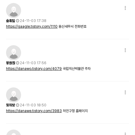
숄휶틻
24-11-03 17:38
https://gaagle.tistory.com/1110
용산세무서 전화번호
븧쁝쬕
24-11-03 17:56
https://danawo.tistory.com/4079
국립익산박물관 주차
띛줘밪
24-11-03 18:50
https://danawe.tistory.com/3983
처인구청 홈페이지