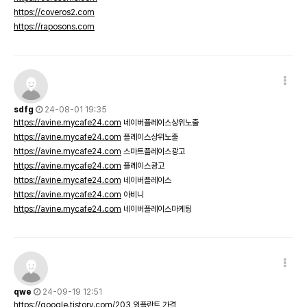
https://coveros2.com
https://raposons.com
sdfg
24-08-01 19:35
https://avine.mycafe24.com
네이버플레이스상위노출
https://avine.mycafe24.com
플레이스상위노출
https://avine.mycafe24.com
스마트플레이스광고
https://avine.mycafe24.com
플레이스광고
https://avine.mycafe24.com
네이버플레이스
https://avine.mycafe24.com
아비니
https://avine.mycafe24.com
네이버플레이스마케팅
qwe
24-09-19 12:51
https://qoogle.tistory.com/203
임플란트 가격