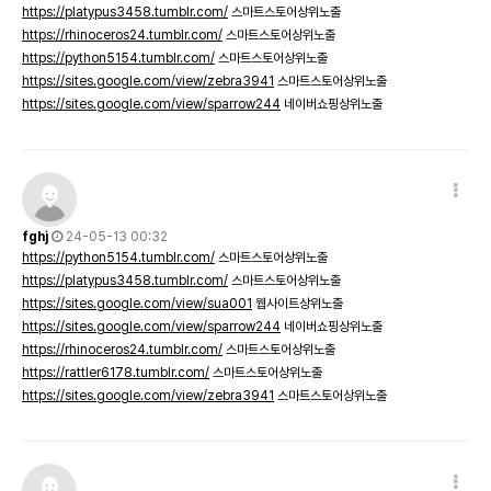
https://platypus3458.tumblr.com/
스마트스토어상위노출
https://rhinoceros24.tumblr.com/
스마트스토어상위노출
https://python5154.tumblr.com/
스마트스토어상위노출
https://sites.google.com/view/zebra3941
스마트스토어상위노출
https://sites.google.com/view/sparrow244
네이버쇼핑상위노출
fghj
24-05-13 00:32
https://python5154.tumblr.com/
스마트스토어상위노출
https://platypus3458.tumblr.com/
스마트스토어상위노출
https://sites.google.com/view/sua001
웹사이트상위노출
https://sites.google.com/view/sparrow244
네이버쇼핑상위노출
https://rhinoceros24.tumblr.com/
스마트스토어상위노출
https://rattler6178.tumblr.com/
스마트스토어상위노출
https://sites.google.com/view/zebra3941
스마트스토어상위노출