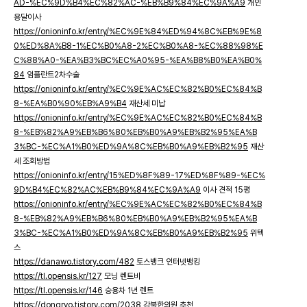
AD-%EC%9D%B4%EC%82%AC-%EB%B9%84%EC%9A%A9
개인
용달이사
https://onioninfo.kr/entry/%EC%9E%84%ED%94%8C%EB%9E%8
0%ED%8A%B8-1%EC%B0%A8-2%EC%B0%A8-%EC%88%98%E
C%88%A0-%EA%B3%BC%EC%A0%95-%EA%B8%B0%EA%B0%
84
임플란트2차수술
https://onioninfo.kr/entry/%EC%9E%AC%EC%82%B0%EC%84%B
8-%EA%B0%90%EB%A9%B4
재산세 미납
https://onioninfo.kr/entry/%EC%9E%AC%EC%82%B0%EC%84%B
8-%EB%82%A9%EB%B6%80%EB%B0%A9%EB%B2%95%EA%B
3%BC-%EC%A1%B0%ED%9A%8C%EB%B0%A9%EB%B2%95
재산
세 조회방법
https://onioninfo.kr/entry/15%ED%8F%89-17%ED%8F%89-%EC%
9D%B4%EC%82%AC%EB%B9%84%EC%9A%A9
이사 견적 15평
https://onioninfo.kr/entry/%EC%9E%AC%EC%82%B0%EC%84%B
8-%EB%82%A9%EB%B6%80%EB%B0%A9%EB%B2%95%EA%B
3%BC-%EC%A1%B0%ED%9A%8C%EB%B0%A9%EB%B2%95
위텍
스
https://danawo.tistory.com/482
토스뱅크 인터넷뱅킹
https://tl.opensis.kr/127
모닝 렌트비
https://tl.opensis.kr/146
승용차 1년 렌트
https://dongryo.tistory.com/2038
강북한의원 추천