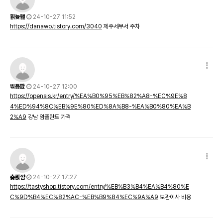
횕늋쾚
24-10-27 11:52
https://danawo.tistory.com/3040
제주세무서 주차
븪둅팞
24-10-27 12:00
https://opensis.kr/entry/%EA%B0%95%EB%82%A8-%EC%9E%8
4%ED%94%8C%EB%9E%80%ED%8A%B8-%EA%B0%80%EA%B
2%A9
강남 임플란트 가격
춎릕꺔
24-10-27 17:27
https://tastyshop.tistory.com/entry/%EB%B3%B4%EA%B4%80%E
C%9D%B4%EC%82%AC-%EB%B9%84%EC%9A%A9
보관이사 비용