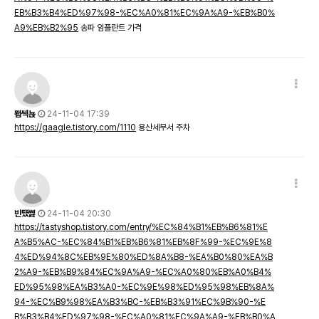
EB%B3%B4%ED%97%98-%EC%A0%81%EC%9A%A9-%EB%B0%
A9%EB%B2%95
송파 임플란트 가격
뫱쎅뇭
24-11-04 17:39
https://gaagle.tistory.com/1110
용산세무서 주차
빈떘쎯
24-11-04 20:30
https://tastyshop.tistory.com/entry/%EC%84%B1%EB%B6%81%E
A%B5%AC-%EC%84%B1%EB%B6%81%EB%8F%99-%EC%9E%8
4%ED%94%8C%EB%9E%80%ED%8A%B8-%EA%B0%80%EA%B
2%A9-%EB%B9%84%EC%9A%A9-%EC%A0%80%EB%A0%B4%
ED%95%98%EA%B3%A0-%EC%9E%98%ED%95%98%EB%8A%
94-%EC%B9%98%EA%B3%BC-%EB%B3%91%EC%9B%90-%E
B%B3%B4%ED%97%98-%EC%A0%81%EC%9A%A9-%EB%B0%A