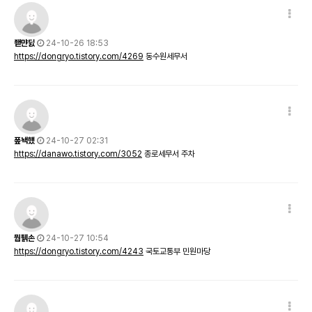
좯먄딠
24-10-26 18:53
https://dongryo.tistory.com/4269
동수원세무서
퐆놱헀
24-10-27 02:31
https://danawo.tistory.com/3052
종로세무서 주차
뭡퉭손
24-10-27 10:54
https://dongryo.tistory.com/4243
국토교통부 민원마당