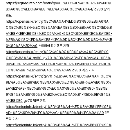
https://signedinfo.com/entry/gv80-%EC%9E%A5%EA%B8%B0%E
B%A0%8C%ED%8A%B8-%EB%A6%AC%EC%8A%A4/
gv80 장기
렌트
https://opensis.kr/entry/%EC%8A%A4%ED%83%80%EB%A6%A
C%EC%95%84-%EC%9E%A5%EA%B8%B0%EB%A0%8C%ED%8
A%B8-%EB%B9%84%EC%9A%A9-9%EC%9D%B8%EC%8A%B9-
%EB%A0%8C%ED%8A%B8-%EC%9D%BC%EC%9D%BC-%EA%B
0%80%EA%B2%A9
스타리아 장기렌트 가격
https://opensis.kr/entry/%EC%A0%9C%EB%84%A4%EC%8B%9
C%EC%8A%A4-gv80-gv70-%EB%A6%AC%EC%8A%A4-%EA%
B0%80%EA%B2%A9-%EC%9E%A5%EA%B8%B0%EB%A0%8C%
ED%8A%B8-%EB%B9%84%EC%9A%A9
gv80 리스 가격
https://opensis.kr/entry/gv70-%EB%A6%AC%EC%8A%A4-%EC%
9E%A5%EA%B8%B0%EB%A0%8C%ED%8A%B8-%EA%B0%80%
EA%B2%A9-%EC%B5%9C%EC%A0%80%EA%B0%80-%EB%B
9%84%EA%B5%90%EA%B2%AC%EC%A0%81-%ED%9B%84%E
A%B8%B0
gv70 법인 렌트
https://onioninfo.kr/entry/1%ED%86%A4-%ED%8A%B8%EB%9F%
AD-%EC%9D%B4%EC%82%AC-%EB%B9%84%EC%9A%A9
1톤
트럭 이사
https://onioninfo.kr/entry/1%ED%86%A4-%ED%8A%B8%EB%9F%