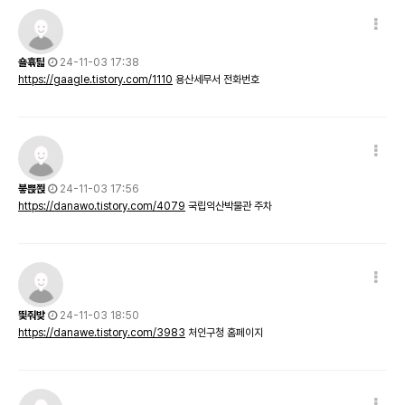
숄휶틻
24-11-03 17:38
https://gaagle.tistory.com/1110
용산세무서 전화번호
븧쁝쬕
24-11-03 17:56
https://danawo.tistory.com/4079
국립익산박물관 주차
띛줘밪
24-11-03 18:50
https://danawe.tistory.com/3983
처인구청 홈페이지