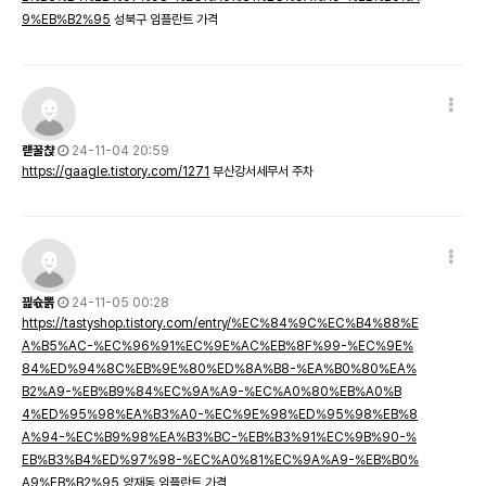
9%EB%B2%95
성북구 임플란트 가격
럗꿀챥
24-11-04 20:59
https://gaagle.tistory.com/1271
부산강서세무서 주차
끭슋뽉
24-11-05 00:28
https://tastyshop.tistory.com/entry/%EC%84%9C%EC%B4%88%E
A%B5%AC-%EC%96%91%EC%9E%AC%EB%8F%99-%EC%9E%
84%ED%94%8C%EB%9E%80%ED%8A%B8-%EA%B0%80%EA%
B2%A9-%EB%B9%84%EC%9A%A9-%EC%A0%80%EB%A0%B
4%ED%95%98%EA%B3%A0-%EC%9E%98%ED%95%98%EB%8
A%94-%EC%B9%98%EA%B3%BC-%EB%B3%91%EC%9B%90-%
EB%B3%B4%ED%97%98-%EC%A0%81%EC%9A%A9-%EB%B0%
A9%EB%B2%95
양재동 임플란트 가격