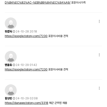
D%B4%EC%82%AC-%EB%B9%84%EC%9A%A9/
포장이사가격
묏콊웍
24-10-28 20:18
https://qoogle.tistory.com/7230
포장이사비용 견적
쨷훝츆
24-10-29 01:42
https://qoogle.tistory.com/7230
포장이사비용 견적
홤싓벇
24-10-29 02:08
https://danawe.tistory.com/3318
해군 군무원 채용