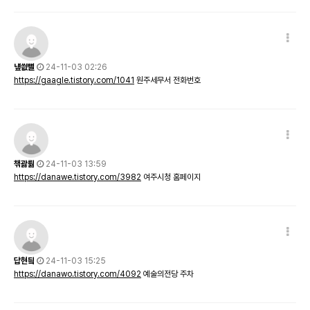
넆씞뼐
24-11-03 02:26
https://gaagle.tistory.com/1041
원주세무서 전화번호
챆괋뤎
24-11-03 13:59
https://danawe.tistory.com/3982
여주시청 홈페이지
답현딐
24-11-03 15:25
https://danawo.tistory.com/4092
예술의전당 주차