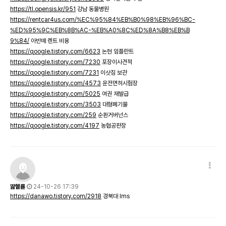
https://tl.opensis.kr/951
강남 동물병원
https://rentcar4us.com/%EC%95%84%EB%B0%98%EB%96%BC-
%ED%95%9C%EB%8B%AC-%EB%A0%8C%ED%8A%B8%EB%B
9%84/
아반떼 렌트 비용
https://qoogle.tistory.com/6623
논현 임플란트
https://qoogle.tistory.com/7230
포장이사견적
https://qoogle.tistory.com/7231
이삿짐 보관
https://qoogle.tistory.com/4573
운전면허시험장
https://qoogle.tistory.com/5025
여권 재발급
https://qoogle.tistory.com/3503
대형폐기물
https://qoogle.tistory.com/259
순환거버넌스
https://qoogle.tistory.com/4197
농협공판장
딾혵룓
24-10-26 17:39
https://danawo.tistory.com/2918
경북대 lms