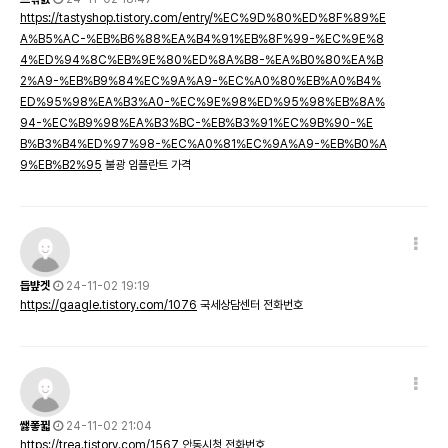
https://tastyshop.tistory.com/entry/%EC%9D%80%ED%8F%89%E
A%B5%AC-%EB%B6%88%EA%B4%91%EB%8F%99-%EC%9E%8
4%ED%94%8C%EB%9E%80%ED%8A%B8-%EA%B0%80%EA%B
2%A9-%EB%B9%84%EC%9A%A9-%EC%A0%80%EB%A0%B4%
ED%95%98%EA%B3%A0-%EC%9E%98%ED%95%98%EB%8A%
94-%EC%B9%98%EA%B3%BC-%EB%B3%91%EC%9B%90-%E
B%B3%B4%ED%97%98-%EC%A0%81%EC%9A%A9-%EB%B0%A
9%EB%B2%95
불광 임플란트 가격
듭뱦겟
24-11-02 19:19
https://gaagle.tistory.com/1076
국세상담센터 전화번호
쌣퐇뀗
24-11-02 21:04
https://trea.tistory.com/1567
안동시청 전화번호