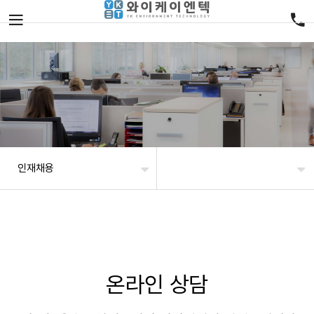
인재채용
온라인 상담