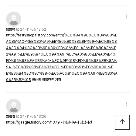
됦밣햭
24-11-05 12:52
https://tastyshop.tistory.com/entry/%EC%84%9C%EC%B4%88%E
A%B5%AC-%EB%B0%A9%EB%B0%B0%EB%8F%99-%EC%9E%8
4%ED%94%8C%EB%9E%80%ED%8A%B8-%EA%B0%80%EA%B
2%A9-%EB%B9%84%EC%9A%A9-%EC%A0%80%EB%A0%B4%
ED%95%98%EA%B3%A0-%EC%9E%98%ED%95%98%EB%8A%
94-%EC%B9%98%EA%B3%BC-%EB%B3%91%EC%9B%90-%E
B%B3%B4%ED%97%98-%EC%A0%81%EC%9A%A9-%EB%B0%A
9%EB%B2%95
방배동 임플란트 가격
쨆췛뀇
24-11-05 13:26
arrow_upward
https://gaagle.tistory.com/1379
서대전세무서 점심시간