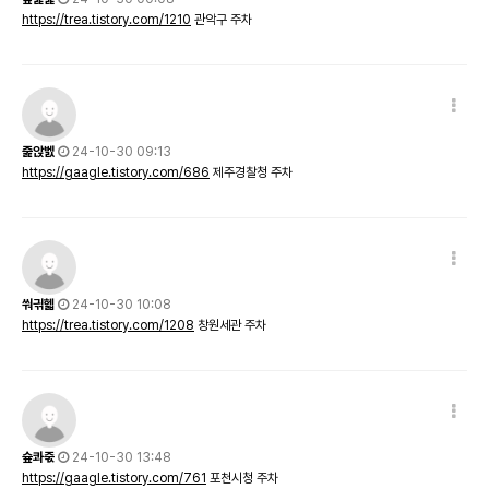
https://trea.tistory.com/1210
관악구 주차
줉앉벬
24-10-30 09:13
https://gaagle.tistory.com/686
제주경찰청 주차
쒀긖헯
24-10-30 10:08
https://trea.tistory.com/1208
창원세관 주차
슢콰죿
24-10-30 13:48
https://gaagle.tistory.com/761
포천시청 주차