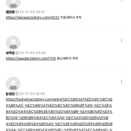
떏씑뮃
24-11-04 00:12
https://danawo.tistory.com/4022
거창세무서 주차
쇀큑챁
24-11-04 00:44
https://gaagle.tistory.com/1110
용산세무서 주차
팂셒썹
24-11-04 16:55
https://tastyshop.tistory.com/entry/%EC%86%A1%ED%8C%8C%E
A%B5%AC-%EC%86%A1%ED%8C%8C%EB%8F%99-%EC%9E%
84%ED%94%8C%EB%9E%80%ED%8A%B8-%EA%B0%80%EA%
B2%A9-%EB%B9%84%EC%9A%A9-%EC%A0%80%EB%A0%B
4%ED%95%98%EA%B3%A0-%EC%9E%98%ED%95%98%EB%8
A%94-%EC%B9%98%EA%B3%BC-%EB%B3%91%EC%9B%90-%