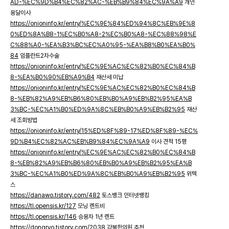
AD-%EC%9D%B4%EC%82%AC-%EB%B9%84%EC%9A%A9
개인
용달이사
https://onioninfo.kr/entry/%EC%9E%84%ED%94%8C%EB%9E%8
0%ED%8A%B8-1%EC%B0%A8-2%EC%B0%A8-%EC%88%98%E
C%88%A0-%EA%B3%BC%EC%A0%95-%EA%B8%B0%EA%B0%
84
임플란트2차수술
https://onioninfo.kr/entry/%EC%9E%AC%EC%82%B0%EC%84%B
8-%EA%B0%90%EB%A9%B4
재산세 미납
https://onioninfo.kr/entry/%EC%9E%AC%EC%82%B0%EC%84%B
8-%EB%82%A9%EB%B6%80%EB%B0%A9%EB%B2%95%EA%B
3%BC-%EC%A1%B0%ED%9A%8C%EB%B0%A9%EB%B2%95
재산
세 조회방법
https://onioninfo.kr/entry/15%ED%8F%89-17%ED%8F%89-%EC%
9D%B4%EC%82%AC%EB%B9%84%EC%9A%A9
이사 견적 15평
https://onioninfo.kr/entry/%EC%9E%AC%EC%82%B0%EC%84%B
8-%EB%82%A9%EB%B6%80%EB%B0%A9%EB%B2%95%EA%B
3%BC-%EC%A1%B0%ED%9A%8C%EB%B0%A9%EB%B2%95
위텍
스
https://danawo.tistory.com/482
토스뱅크 인터넷뱅킹
https://tl.opensis.kr/127
모닝 렌트비
https://tl.opensis.kr/146
승용차 1년 렌트
https://dongryo.tistory.com/2038
강북한의원 추천