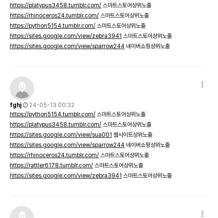
https://platypus3458.tumblr.com/
스마트스토어상위노출
https://rhinoceros24.tumblr.com/
스마트스토어상위노출
https://python5154.tumblr.com/
스마트스토어상위노출
https://sites.google.com/view/zebra3941
스마트스토어상위노출
https://sites.google.com/view/sparrow244
네이버쇼핑상위노출
fghj
24-05-13 00:32
https://python5154.tumblr.com/
스마트스토어상위노출
https://platypus3458.tumblr.com/
스마트스토어상위노출
https://sites.google.com/view/sua001
웹사이트상위노출
https://sites.google.com/view/sparrow244
네이버쇼핑상위노출
https://rhinoceros24.tumblr.com/
스마트스토어상위노출
https://rattler6178.tumblr.com/
스마트스토어상위노출
https://sites.google.com/view/zebra3941
스마트스토어상위노출