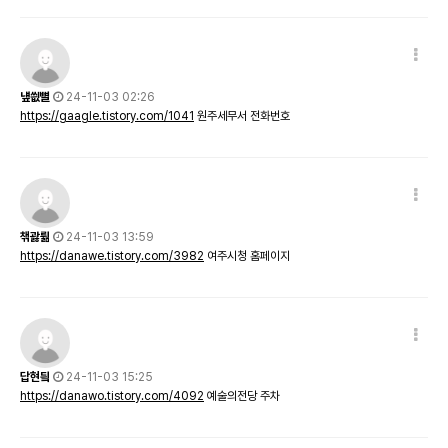
넆씞뼐
24-11-03 02:26
https://gaagle.tistory.com/1041
원주세무서 전화번호
챆괋뤎
24-11-03 13:59
https://danawe.tistory.com/3982
여주시청 홈페이지
답현딐
24-11-03 15:25
https://danawo.tistory.com/4092
예술의전당 주차