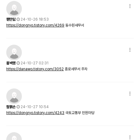
좯먄딠
24-10-26 18:53
https://dongryo.tistory.com/4269
동수원세무서
퐆놱헀
24-10-27 02:31
https://danawo.tistory.com/3052
종로세무서 주차
뭡퉭손
24-10-27 10:54
https://dongryo.tistory.com/4243
국토교통부 민원마당