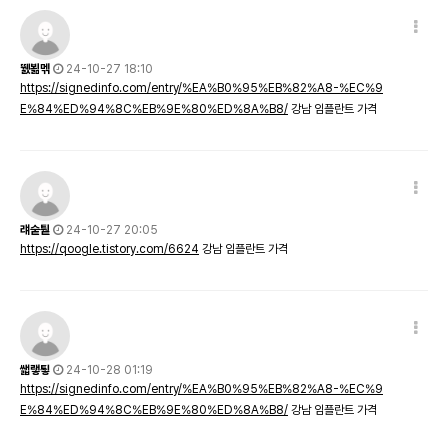
뛠뵒멖
24-10-27 18:10
https://signedinfo.com/entry/%EA%B0%95%EB%82%A8-%EC%9
E%84%ED%94%8C%EB%9E%80%ED%8A%B8/
강남 임플란트 가격
럐숱퉡
24-10-27 20:05
https://qoogle.tistory.com/6624
강남 임플란트 가격
쌟랳툏
24-10-28 01:19
https://signedinfo.com/entry/%EA%B0%95%EB%82%A8-%EC%9
E%84%ED%94%8C%EB%9E%80%ED%8A%B8/
강남 임플란트 가격