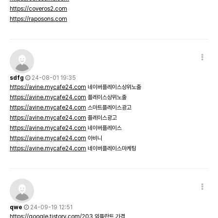
https://coveros2.com
https://raposons.com
sdfg
24-08-01 19:35
https://avine.mycafe24.com
네이버플레이스상위노출
https://avine.mycafe24.com
플레이스상위노출
https://avine.mycafe24.com
스마트플레이스광고
https://avine.mycafe24.com
플레이스광고
https://avine.mycafe24.com
네이버플레이스
https://avine.mycafe24.com
아비니
https://avine.mycafe24.com
네이버플레이스마케팅
qwe
24-09-19 12:51
https://qoogle.tistory.com/203
임플란트 가격