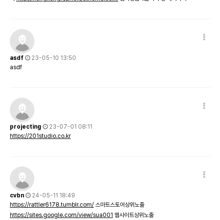
asdf
23-05-10 13:50
asdf
projecting
23-07-01 08:11
https://201studio.co.kr
cvbn
24-05-11 18:49
https://rattler6178.tumblr.com/
스마트스토어상위노출
https://sites.google.com/view/sua001
웹사이트상위노출