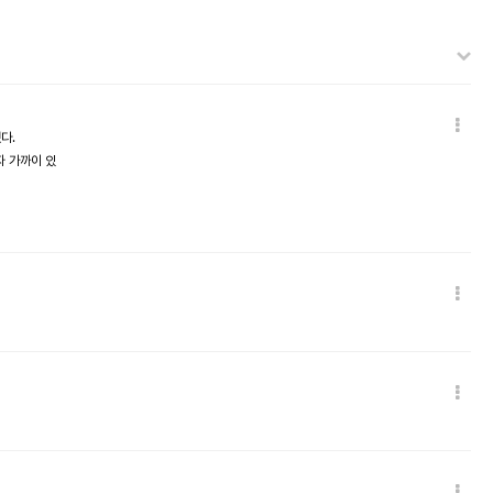
다.
자 가까이 있