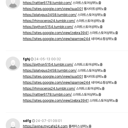
https://rattler6178.tumblr.com/
스마트스토어상위노출
https://sites.google.com/view/sua001
웹사이트상위노출
https://platypus3458.tumblr.com/
스마트스토어상위노출
https://rhinoceros24.tumblr.com/
스마트스토어상위노출
https://python5154.tumblr.com/
스마트스토어상위노출
https://sites.google.com/view/zebra3941
스마트스토어상위노출
https://sites.google.com/view/sparrow244
네이버쇼핑상위노출
fghj
24-05-13 00:32
https://python5154.tumblr.com/
스마트스토어상위노출
https://platypus3458.tumblr.com/
스마트스토어상위노출
https://sites.google.com/view/sua001
웹사이트상위노출
https://sites.google.com/view/sparrow244
네이버쇼핑상위노출
https://rhinoceros24.tumblr.com/
스마트스토어상위노출
https://rattler6178.tumblr.com/
스마트스토어상위노출
https://sites.google.com/view/zebra3941
스마트스토어상위노출
sdfg
24-07-01 09:01
https://avine.mycafe24.com
플레이스상위노출