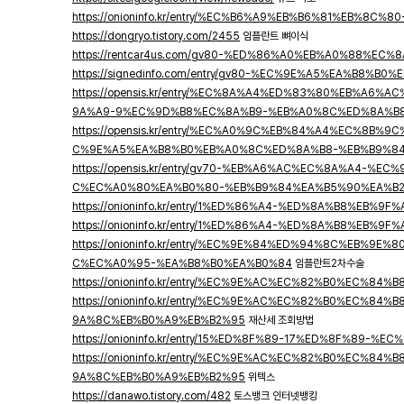
https://onioninfo.kr/entry/%EC%B6%A9%EB%B6%81%EB%8C%80
https://dongryo.tistory.com/2455
임플란트 뼈이식
https://rentcar4us.com/gv80-%ED%86%A0%EB%A0%88%
https://signedinfo.com/entry/gv80-%EC%9E%A5%EA%B8
https://opensis.kr/entry/%EC%8A%A4%ED%83%80%EB%
9A%A9-9%EC%9D%B8%EC%8A%B9-%EB%A0%8C%ED%8A%B
https://opensis.kr/entry/%EC%A0%9C%EB%84%A4%EC%8
C%9E%A5%EA%B8%B0%EB%A0%8C%ED%8A%B8-%EB%B9%8
https://opensis.kr/entry/gv70-%EB%A6%AC%EC%8A%A4
C%EC%A0%80%EA%B0%80-%EB%B9%84%EA%B5%90%EA%B
https://onioninfo.kr/entry/1%ED%86%A4-%ED%8A%B8%E
https://onioninfo.kr/entry/1%ED%86%A4-%ED%8A%B8%E
https://onioninfo.kr/entry/%EC%9E%84%ED%94%8C%EB
C%EC%A0%95-%EA%B8%B0%EA%B0%84
임플란트2차수술
https://onioninfo.kr/entry/%EC%9E%AC%EC%82%B0%EC%8
https://onioninfo.kr/entry/%EC%9E%AC%EC%82%B0%EC
9A%8C%EB%B0%A9%EB%B2%95
재산세 조회방법
https://onioninfo.kr/entry/15%ED%8F%89-17%ED%8F%89
https://onioninfo.kr/entry/%EC%9E%AC%EC%82%B0%EC
9A%8C%EB%B0%A9%EB%B2%95
위텍스
https://danawo.tistory.com/482
토스뱅크 인터넷뱅킹