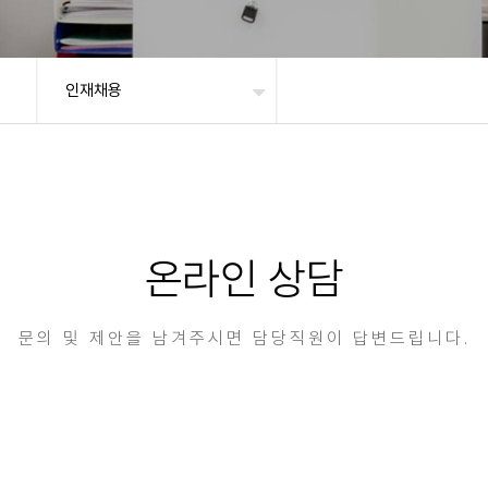
인재채용
온라인 상담
문의 및 제안을 남겨주시면 담당직원이 답변드립니다.