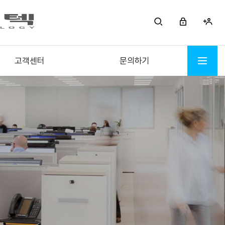
고객센터
문의하기