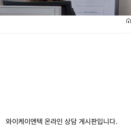
와이케이엔텍 온라인 상담 게시판입니다.