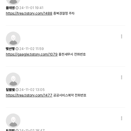
묥레쎵
24-11-01 19:41
https://trea.tistory.com/1488
충북경찰청 주차
뼺싼쪻
24-11-02 11:59
https://gaagle.tistory.com/1079
홍천세무서 전화번호
됲볦뛪
24-11-02 13:05
https://trea.tistory.com/1477
공공서비스예약 전화번호
트찪뛼
24-11-02 18:47