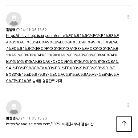
됦밣햭
24-11-05 12:52
https://tastyshop.tistory.com/entry/%EC%84%9C%EC%B4%88%E
A%B5%AC-%EB%B0%A9%EB%B0%B0%EB%8F%99-%EC%9E%8
4%ED%94%8C%EB%9E%80%ED%8A%B8-%EA%B0%80%EA%B
2%A9-%EB%B9%84%EC%9A%A9-%EC%A0%80%EB%A0%B4%
ED%95%98%EA%B3%A0-%EC%9E%98%ED%95%98%EB%8A%
94-%EC%B9%98%EA%B3%BC-%EB%B3%91%EC%9B%90-%E
B%B3%B4%ED%97%98-%EC%A0%81%EC%9A%A9-%EB%B0%A
9%EB%B2%95
방배동 임플란트 가격
쨆췛뀇
24-11-05 13:26
arrow_upward
https://gaagle.tistory.com/1379
서대전세무서 점심시간