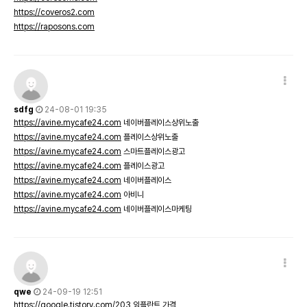
https://coveros2.com
https://raposons.com
sdfg
24-08-01 19:35
https://avine.mycafe24.com
네이버플레이스상위노출
https://avine.mycafe24.com
플레이스상위노출
https://avine.mycafe24.com
스마트플레이스광고
https://avine.mycafe24.com
플레이스광고
https://avine.mycafe24.com
네이버플레이스
https://avine.mycafe24.com
아비니
https://avine.mycafe24.com
네이버플레이스마케팅
qwe
24-09-19 12:51
https://qoogle.tistory.com/203
임플란트 가격