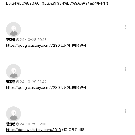
D%B4%EC%82%AC-%EB%B9%84%EC%9A%A9/
포장이사가격
묏콊웍
24-10-28 20:18
https://qoogle.tistory.com/7230
포장이사비용 견적
쨷훝츆
24-10-29 01:42
https://qoogle.tistory.com/7230
포장이사비용 견적
홤싓벇
24-10-29 02:08
https://danawe.tistory.com/3318
해군 군무원 채용