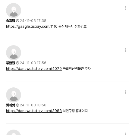
숄휶틻
24-11-03 17:38
https://gaagle.tistory.com/1110
용산세무서 전화번호
븧쁝쬕
24-11-03 17:56
https://danawo.tistory.com/4079
국립익산박물관 주차
띛줘밪
24-11-03 18:50
https://danawe.tistory.com/3983
처인구청 홈페이지