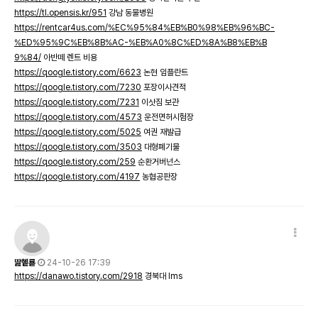
https://tl.opensis.kr/951
강남 동물병원
https://rentcar4us.com/%EC%95%84%EB%B0%98%EB%96%BC-
%ED%95%9C%EB%8B%AC-%EB%A0%8C%ED%8A%B8%EB%B
9%84/
아반떼 렌트 비용
https://qoogle.tistory.com/6623
논현 임플란트
https://qoogle.tistory.com/7230
포장이사견적
https://qoogle.tistory.com/7231
이삿짐 보관
https://qoogle.tistory.com/4573
운전면허시험장
https://qoogle.tistory.com/5025
여권 재발급
https://qoogle.tistory.com/3503
대형폐기물
https://qoogle.tistory.com/259
순환거버넌스
https://qoogle.tistory.com/4197
농협공판장
딾혵룓
24-10-26 17:39
https://danawo.tistory.com/2918
경북대 lms