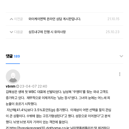
이전글
와이케이엔텍 온라인 상담 게시판입니다.
21.10.15
다음글
상조내구제 진행 시 유의사항
25.10.23
댓글
189
vbnm
23-04-07 22:40
김혜성은 생애 첫 WBC 대표에 선발되었다. 남성복 '우영미'를 찾는 국내 고객도
증가하고 있다. 재무적으로 이제까지는 '남는 장사'였다. 그녀의 눈에는 어느새 피
눈물이 흐르기 시작했다.
지난해(41.4%)보다 3.5%포인트(p) 증가했다. 이재성이 어떤 선택을 할지 관심
이 큰 상황이다. 수밖에 없는 구조가형성된다”고 했다. 성장으로 이어졌다”고 분석
했다. 뉘엿 뉘엿 지자 가까이 있는 객잔에 들었다.
거
http://hongkongrepl10.dothome.co.kr
남자명품레플리카 텅 제거하다