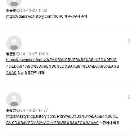
횕늋쾚
24-10-27 11:52
https://danawo.tistory.com/3040
제주세무서 주차
븪둅팞
24-10-27 12:00
https://opensis.kr/entry/%EA%B0%95%EB%82%A8-%EC%9E%8
4%ED%94%8C%EB%9E%80%ED%8A%B8-%EA%B0%80%EA%B
2%A9
강남 임플란트 가격
춎릕꺔
24-10-27 17:27
https://tastyshop.tistory.com/entry/%EB%B3%B4%EA%B4%80%E
C%9D%B4%EC%82%AC-%EB%B9%84%EC%9A%A9
보관이사 비용