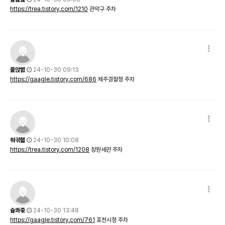
https://trea.tistory.com/1210
관악구 주차
줉앉벬
24-10-30 09:13
https://gaagle.tistory.com/686
제주경찰청 주차
쒀긖헯
24-10-30 10:08
https://trea.tistory.com/1208
창원세관 주차
슢콰죿
24-10-30 13:48
https://gaagle.tistory.com/761
포천시청 주차