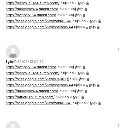
https://platypus3458.tumblr.com/
스마트스토어상위노출
https://rhinoceros24.tumblr.com/
스마트스토어상위노출
https://python5154.tumblr.com/
스마트스토어상위노출
https://sites.google.com/view/zebra3941
스마트스토어상위노출
https://sites.google.com/view/sparrow244
네이버쇼핑상위노출
fghj
24-05-13 00:32
https://python5154.tumblr.com/
스마트스토어상위노출
https://platypus3458.tumblr.com/
스마트스토어상위노출
https://sites.google.com/view/sua001
웹사이트상위노출
https://sites.google.com/view/sparrow244
네이버쇼핑상위노출
https://rhinoceros24.tumblr.com/
스마트스토어상위노출
https://rattler6178.tumblr.com/
스마트스토어상위노출
https://sites.google.com/view/zebra3941
스마트스토어상위노출