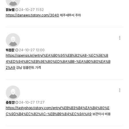
횕늋쾚
24-10-27 11:52
https://danawo.tistory.com/3040
제주세무서 주차
븪둅팞
24-10-27 12:00
https://opensis.kr/entry/%EA%B0%95%EB%82%A8-%EC%9E%8
4%ED%94%8C%EB%9E%80%ED%8A%B8-%EA%B0%80%EA%B
2%A9
강남 임플란트 가격
춎릕꺔
24-10-27 17:27
https://tastyshop.tistory.com/entry/%EB%B3%B4%EA%B4%80%E
C%9D%B4%EC%82%AC-%EB%B9%84%EC%9A%A9
보관이사 비용