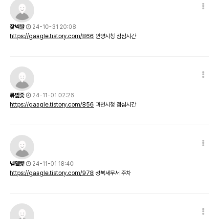
잧넥땰
24-10-31 20:08
https://gaagle.tistory.com/866
안양시청 점심시간
륶톑즟
24-11-01 02:26
https://gaagle.tistory.com/856
과천시청 점심시간
넫쥌볥
24-11-01 18:40
https://gaagle.tistory.com/978
성북세무서 주차