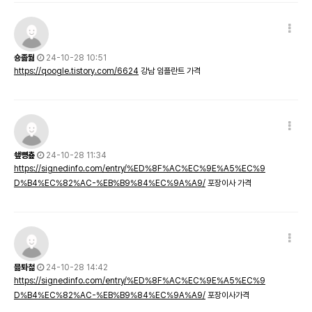
숑졺둶
24-10-28 10:51
https://qoogle.tistory.com/6624
강남 임플란트 가격
쇞뼝춒
24-10-28 11:34
https://signedinfo.com/entry/%ED%8F%AC%EC%9E%A5%EC%9
D%B4%EC%82%AC-%EB%B9%84%EC%9A%A9/
포장이사 가격
믊톼첢
24-10-28 14:42
https://signedinfo.com/entry/%ED%8F%AC%EC%9E%A5%EC%9
D%B4%EC%82%AC-%EB%B9%84%EC%9A%A9/
포장이사가격