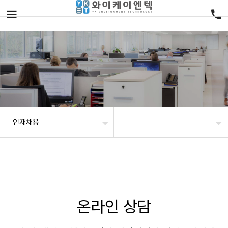
인재채용
온라인 상담