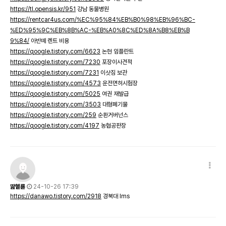
https://tl.opensis.kr/951
강남 동물병원
https://rentcar4us.com/%EC%95%84%EB%B0%98%EB%96%BC-
%ED%95%9C%EB%8B%AC-%EB%A0%8C%ED%8A%B8%EB%B
9%84/
아반떼 렌트 비용
https://qoogle.tistory.com/6623
논현 임플란트
https://qoogle.tistory.com/7230
포장이사견적
https://qoogle.tistory.com/7231
이삿짐 보관
https://qoogle.tistory.com/4573
운전면허시험장
https://qoogle.tistory.com/5025
여권 재발급
https://qoogle.tistory.com/3503
대형폐기물
https://qoogle.tistory.com/259
순환거버넌스
https://qoogle.tistory.com/4197
농협공판장
딾혵룓
24-10-26 17:39
https://danawo.tistory.com/2918
경북대 lms