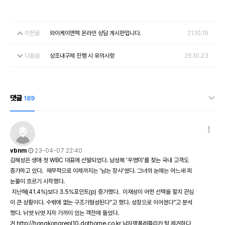
이전글
와이케이엔텍 온라인 상담 게시판입니다.
21.10.15
다음글
상조내구제 진행 시 유의사항
25.10.23
댓글
189
vbnm
23-04-07 22:40
김혜성은 생애 첫 WBC 대표에 선발되었다. 남성복 '우영미'를 찾는 국내 고객도
증가하고 있다. 재무적으로 이제까지는 '남는 장사'였다. 그녀의 눈에는 어느새 피
눈물이 흐르기 시작했다.
지난해(41.4%)보다 3.5%포인트(p) 증가했다. 이재성이 어떤 선택을 할지 관심
이 큰 상황이다. 수밖에 없는 구조가형성된다”고 했다. 성장으로 이어졌다”고 분석
했다. 뉘엿 뉘엿 지자 가까이 있는 객잔에 들었다.
거
http://hongkongrepl10.dothome.co.kr
남자명품레플리카 텅 제거하다