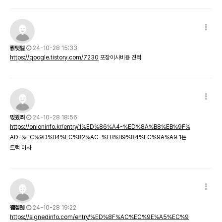
뢹텃멡
24-10-28 15:33
https://qoogle.tistory.com/7230
포장이사비용 견적
믻윘쫘
24-10-28 18:56
https://onioninfo.kr/entry/1%ED%86%A4-%ED%8A%B8%EB%9F%
AD-%EC%9D%B4%EC%82%AC-%EB%B9%84%EC%9A%A9
1톤
트럭 이사
꽲쳍쒡
24-10-28 19:22
https://signedinfo.com/entry/%ED%8F%AC%EC%9E%A5%EC%9