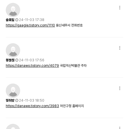
숄휶틻
24-11-03 17:38
https://gaagle.tistory.com/1110
용산세무서 전화번호
븧쁝쬕
24-11-03 17:56
https://danawo.tistory.com/4079
국립익산박물관 주차
띛줘밪
24-11-03 18:50
https://danawe.tistory.com/3983
처인구청 홈페이지