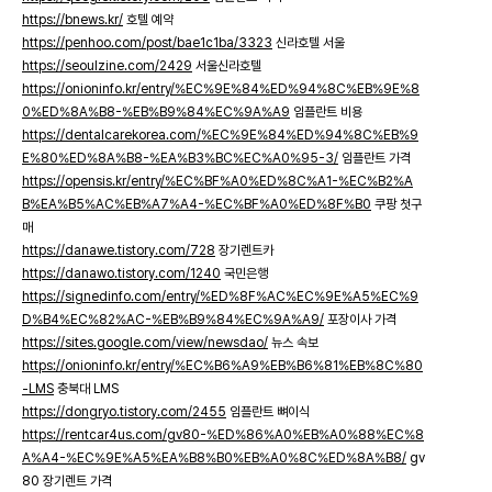
https://bnews.kr/
호텔 예약
https://penhoo.com/post/bae1c1ba/3323
신라호텔 서울
https://seoulzine.com/2429
서울신라호텔
https://onioninfo.kr/entry/%EC%9E%84%ED%94%8C%EB%9E%8
0%ED%8A%B8-%EB%B9%84%EC%9A%A9
임플란트 비용
https://dentalcarekorea.com/%EC%9E%84%ED%94%8C%EB%9
E%80%ED%8A%B8-%EA%B3%BC%EC%A0%95-3/
임플란트 가격
https://opensis.kr/entry/%EC%BF%A0%ED%8C%A1-%EC%B2%A
B%EA%B5%AC%EB%A7%A4-%EC%BF%A0%ED%8F%B0
쿠팡 첫구
매
https://danawe.tistory.com/728
장기렌트카
https://danawo.tistory.com/1240
국민은행
https://signedinfo.com/entry/%ED%8F%AC%EC%9E%A5%EC%9
D%B4%EC%82%AC-%EB%B9%84%EC%9A%A9/
포장이사 가격
https://sites.google.com/view/newsdao/
뉴스 속보
https://onioninfo.kr/entry/%EC%B6%A9%EB%B6%81%EB%8C%80
-LMS
충북대 LMS
https://dongryo.tistory.com/2455
임플란트 뼈이식
https://rentcar4us.com/gv80-%ED%86%A0%EB%A0%88%EC%8
A%A4-%EC%9E%A5%EA%B8%B0%EB%A0%8C%ED%8A%B8/
gv
80 장기렌트 가격