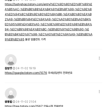
https://tastyshop.tistory.com/entry/%EC%9D%80%ED%8F%89%E
A%B5%AC-%EB%B6%88%EA%B4%91%EB%8F%99-%EC%9E%8
4%ED%94%8C%EB%9E%80%ED%8A%B8-%EA%B0%80%EA%B
2%A9-%EB%B9%84%EC%9A%A9-%EC%A0%80%EB%A0%B4%
ED%95%98%EA%B3%A0-%EC%9E%98%ED%95%98%EB%8A%
94-%EC%B9%98%EA%B3%BC-%EB%B3%91%EC%9B%90-%E
B%B3%B4%ED%97%98-%EC%A0%81%EC%9A%A9-%EB%B0%A
9%EB%B2%95
불광 임플란트 가격
듭뱦겟
24-11-02 19:19
https://gaagle.tistory.com/1076
국세상담센터 전화번호
쌣퐇뀗
24-11-02 21:04
https://trea.tistory.com/1567
안동시청 전화번호