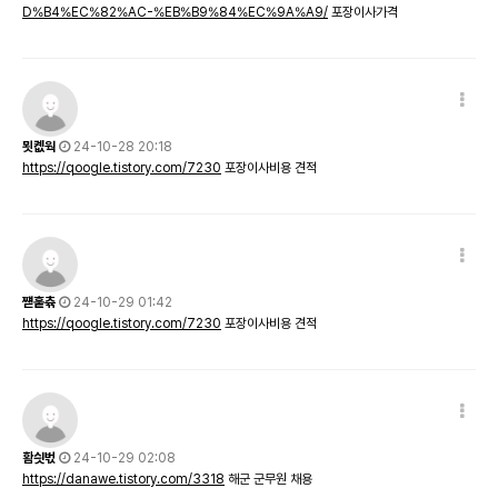
D%B4%EC%82%AC-%EB%B9%84%EC%9A%A9/
포장이사가격
묏콊웍
24-10-28 20:18
https://qoogle.tistory.com/7230
포장이사비용 견적
쨷훝츆
24-10-29 01:42
https://qoogle.tistory.com/7230
포장이사비용 견적
홤싓벇
24-10-29 02:08
https://danawe.tistory.com/3318
해군 군무원 채용