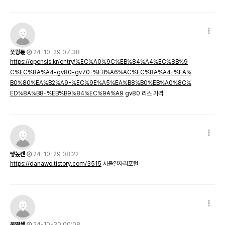
풏뮝튻
24-10-29 07:38
https://opensis.kr/entry/%EC%A0%9C%EB%84%A4%EC%8B%9
C%EC%8A%A4-gv80-gv70-%EB%A6%AC%EC%8A%A4-%EA%
B0%80%EA%B2%A9-%EC%9E%A5%EA%B8%B0%EB%A0%8C%
ED%8A%B8-%EB%B9%84%EC%9A%A9
gv80 리스 가격
쎟놌캔
24-10-29 08:22
https://danawo.tistory.com/3515
서울일자리포털
뭎뗥셽
24-10-30 00:08