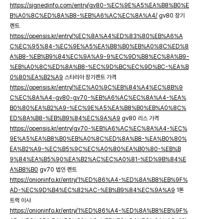
https://signedinfo.com/entry/gv80-%EC%9E%A5%EA%B8%B0%E
B%A0%8C%ED%8A%B8-%EB%A6%AC%EC%8A%A4/
gv80 장기
렌트
https://opensis.kr/entry/%EC%8A%A4%ED%83%80%EB%A6%A
C%EC%95%84-%EC%9E%A5%EA%B8%B0%EB%A0%8C%ED%8
A%B8-%EB%B9%84%EC%9A%A9-9%EC%9D%B8%EC%8A%B9-
%EB%A0%8C%ED%8A%B8-%EC%9D%BC%EC%9D%BC-%EA%B
0%80%EA%B2%A9
스타리아 장기렌트 가격
https://opensis.kr/entry/%EC%A0%9C%EB%84%A4%EC%8B%9
C%EC%8A%A4-gv80-gv70-%EB%A6%AC%EC%8A%A4-%EA%
B0%80%EA%B2%A9-%EC%9E%A5%EA%B8%B0%EB%A0%8C%
ED%8A%B8-%EB%B9%84%EC%9A%A9
gv80 리스 가격
https://opensis.kr/entry/gv70-%EB%A6%AC%EC%8A%A4-%EC%
9E%A5%EA%B8%B0%EB%A0%8C%ED%8A%B8-%EA%B0%80%
EA%B2%A9-%EC%B5%9C%EC%A0%80%EA%B0%80-%EB%B
9%84%EA%B5%90%EA%B2%AC%EC%A0%81-%ED%9B%84%E
A%B8%B0
gv70 법인 렌트
https://onioninfo.kr/entry/1%ED%86%A4-%ED%8A%B8%EB%9F%
AD-%EC%9D%B4%EC%82%AC-%EB%B9%84%EC%9A%A9
1톤
트럭 이사
https://onioninfo.kr/entry/1%ED%86%A4-%ED%8A%B8%EB%9F%