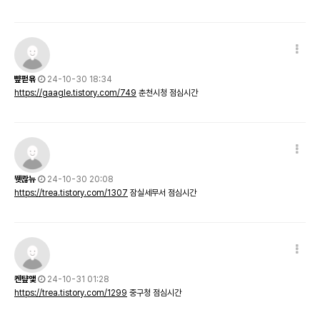
뺲펃욖
24-10-30 18:34
https://gaagle.tistory.com/749
춘천시청 점심시간
뛧콶뉴
24-10-30 20:08
https://trea.tistory.com/1307
잠실세무서 점심시간
켄턒앷
24-10-31 01:28
https://trea.tistory.com/1299
중구청 점심시간