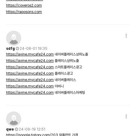
https://coveros2.com
https://raposons.com
sdfg
24-08-01 19:35
https://avine.mycafe24.com
네이버플레이스상위노출
https://avine.mycafe24.com
플레이스상위노출
https://avine.mycafe24.com
스마트플레이스광고
https://avine.mycafe24.com
플레이스광고
https://avine.mycafe24.com
네이버플레이스
https://avine.mycafe24.com
아비니
https://avine.mycafe24.com
네이버플레이스마케팅
qwe
24-09-19 12:51
https://qoogle.tistory.com/203
임플란트 가격