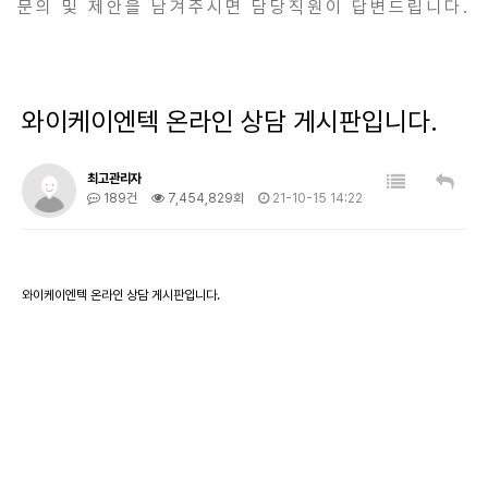
문의 및 제안을 남겨주시면 담당직원이 답변드립니다.
와이케이엔텍 온라인 상담 게시판입니다.
최고관리자
189건
7,454,829회
21-10-15 14:22
와이케이엔텍 온라인 상담 게시판입니다.