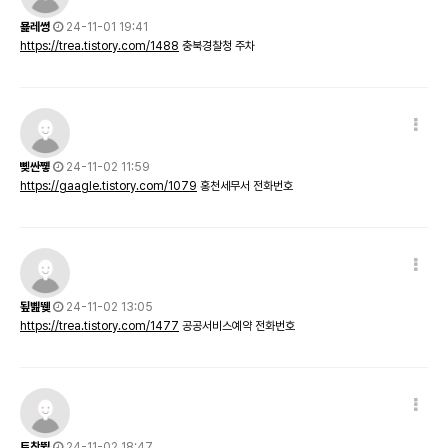
묥레쎵
24-11-01 19:41
https://trea.tistory.com/1488
충북경찰청 주차
뼺싼쪻
24-11-02 11:59
https://gaagle.tistory.com/1079
홍천세무서 전화번호
됲볦뛪
24-11-02 13:05
https://trea.tistory.com/1477
공공서비스예약 전화번호
트찪뛼
24-11-02 18:47