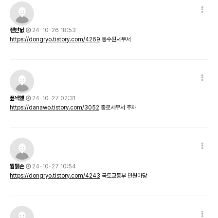
좯먄딠
24-10-26 18:53
https://dongryo.tistory.com/4269
동수원세무서
퐆놱헀
24-10-27 02:31
https://danawo.tistory.com/3052
종로세무서 주차
뭡퉭손
24-10-27 10:54
https://dongryo.tistory.com/4243
국토교통부 민원마당