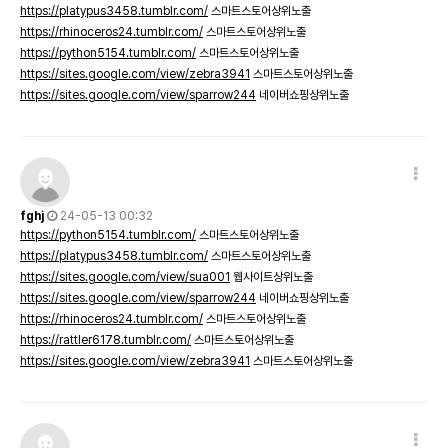
https://platypus3458.tumblr.com/
스마트스토어상위노출
https://rhinoceros24.tumblr.com/
스마트스토어상위노출
https://python5154.tumblr.com/
스마트스토어상위노출
https://sites.google.com/view/zebra3941
스마트스토어상위노출
https://sites.google.com/view/sparrow244
네이버쇼핑상위노출
fghj
24-05-13 00:32
https://python5154.tumblr.com/
스마트스토어상위노출
https://platypus3458.tumblr.com/
스마트스토어상위노출
https://sites.google.com/view/sua001
웹사이트상위노출
https://sites.google.com/view/sparrow244
네이버쇼핑상위노출
https://rhinoceros24.tumblr.com/
스마트스토어상위노출
https://rattler6178.tumblr.com/
스마트스토어상위노출
https://sites.google.com/view/zebra3941
스마트스토어상위노출