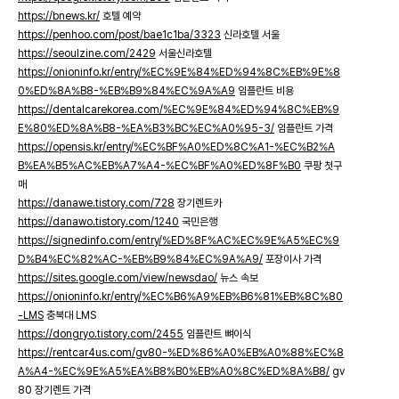
https://bnews.kr/
호텔 예약
https://penhoo.com/post/bae1c1ba/3323
신라호텔 서울
https://seoulzine.com/2429
서울신라호텔
https://onioninfo.kr/entry/%EC%9E%84%ED%94%8C%EB%9E%8
0%ED%8A%B8-%EB%B9%84%EC%9A%A9
임플란트 비용
https://dentalcarekorea.com/%EC%9E%84%ED%94%8C%EB%9
E%80%ED%8A%B8-%EA%B3%BC%EC%A0%95-3/
임플란트 가격
https://opensis.kr/entry/%EC%BF%A0%ED%8C%A1-%EC%B2%A
B%EA%B5%AC%EB%A7%A4-%EC%BF%A0%ED%8F%B0
쿠팡 첫구
매
https://danawe.tistory.com/728
장기렌트카
https://danawo.tistory.com/1240
국민은행
https://signedinfo.com/entry/%ED%8F%AC%EC%9E%A5%EC%9
D%B4%EC%82%AC-%EB%B9%84%EC%9A%A9/
포장이사 가격
https://sites.google.com/view/newsdao/
뉴스 속보
https://onioninfo.kr/entry/%EC%B6%A9%EB%B6%81%EB%8C%80
-LMS
충북대 LMS
https://dongryo.tistory.com/2455
임플란트 뼈이식
https://rentcar4us.com/gv80-%ED%86%A0%EB%A0%88%EC%8
A%A4-%EC%9E%A5%EA%B8%B0%EB%A0%8C%ED%8A%B8/
gv
80 장기렌트 가격