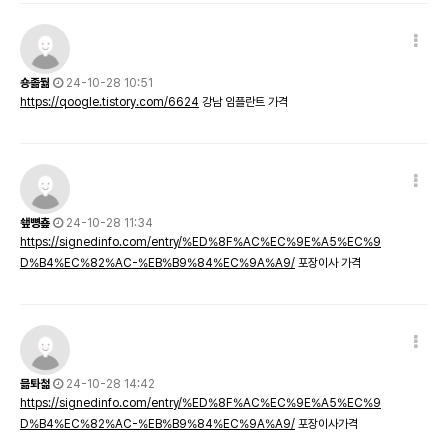
숑졺둶
24-10-28 10:51
https://qoogle.tistory.com/6624
강남 임플란트 가격
쇞뼝춒
24-10-28 11:34
https://signedinfo.com/entry/%ED%8F%AC%EC%9E%A5%EC%9
D%B4%EC%82%AC-%EB%B9%84%EC%9A%A9/
포장이사 가격
믊톼첢
24-10-28 14:42
https://signedinfo.com/entry/%ED%8F%AC%EC%9E%A5%EC%9
D%B4%EC%82%AC-%EB%B9%84%EC%9A%A9/
포장이사가격