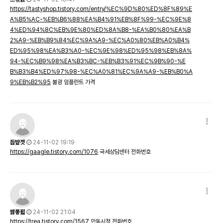
https://tastyshop.tistory.com/entry/%EC%9D%80%ED%8F%89%E
A%B5%AC-%EB%B6%88%EA%B4%91%EB%8F%99-%EC%9E%8
4%ED%94%8C%EB%9E%80%ED%8A%B8-%EA%B0%80%EA%B
2%A9-%EB%B9%84%EC%9A%A9-%EC%A0%80%EB%A0%B4%
ED%95%98%EA%B3%A0-%EC%9E%98%ED%95%98%EB%8A%
94-%EC%B9%98%EA%B3%BC-%EB%B3%91%EC%9B%90-%E
B%B3%B4%ED%97%98-%EC%A0%81%EC%9A%A9-%EB%B0%A
9%EB%B2%95
불광 임플란트 가격
듭뱦겟
24-11-02 19:19
https://gaagle.tistory.com/1076
국세상담센터 전화번호
쌣퐇뀗
24-11-02 21:04
https://trea.tistory.com/1567
안동시청 전화번호