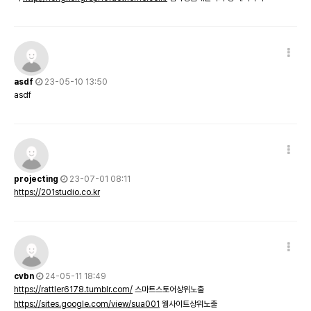
asdf
23-05-10 13:50
asdf
projecting
23-07-01 08:11
https://201studio.co.kr
cvbn
24-05-11 18:49
https://rattler6178.tumblr.com/
스마트스토어상위노출
https://sites.google.com/view/sua001
웹사이트상위노출