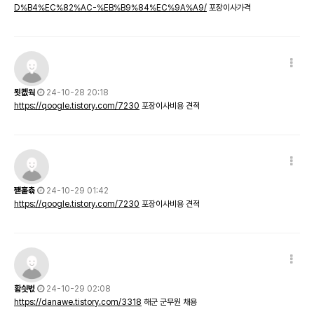
D%B4%EC%82%AC-%EB%B9%84%EC%9A%A9/
포장이사가격
묏콊웍
24-10-28 20:18
https://qoogle.tistory.com/7230
포장이사비용 견적
쨷훝츆
24-10-29 01:42
https://qoogle.tistory.com/7230
포장이사비용 견적
홤싓벇
24-10-29 02:08
https://danawe.tistory.com/3318
해군 군무원 채용