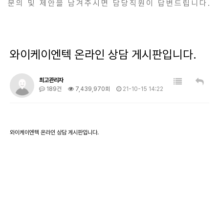
문의 및 제안을 남겨주시면 담당직원이 답변드립니다.
와이케이엔텍 온라인 상담 게시판입니다.
최고관리자
189건
7,439,970회
21-10-15 14:22
와이케이엔텍 온라인 상담 게시판입니다.