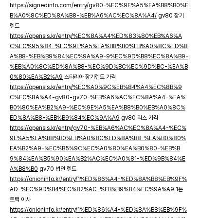
https://signedinfo.com/entry/gv80-%EC%9E%A5%EA%B8%B0%E
B%A0%8C%ED%8A%B8-%EB%A6%AC%EC%8A%A4/
gv80 장기
렌트
https://opensis.kr/entry/%EC%8A%A4%ED%83%80%EB%A6%A
C%EC%95%84-%EC%9E%A5%EA%B8%B0%EB%A0%8C%ED%8
A%B8-%EB%B9%84%EC%9A%A9-9%EC%9D%B8%EC%8A%B9-
%EB%A0%8C%ED%8A%B8-%EC%9D%BC%EC%9D%BC-%EA%B
0%80%EA%B2%A9
스타리아 장기렌트 가격
https://opensis.kr/entry/%EC%A0%9C%EB%84%A4%EC%8B%9
C%EC%8A%A4-gv80-gv70-%EB%A6%AC%EC%8A%A4-%EA%
B0%80%EA%B2%A9-%EC%9E%A5%EA%B8%B0%EB%A0%8C%
ED%8A%B8-%EB%B9%84%EC%9A%A9
gv80 리스 가격
https://opensis.kr/entry/gv70-%EB%A6%AC%EC%8A%A4-%EC%
9E%A5%EA%B8%B0%EB%A0%8C%ED%8A%B8-%EA%B0%80%
EA%B2%A9-%EC%B5%9C%EC%A0%80%EA%B0%80-%EB%B
9%84%EA%B5%90%EA%B2%AC%EC%A0%81-%ED%9B%84%E
A%B8%B0
gv70 법인 렌트
https://onioninfo.kr/entry/1%ED%86%A4-%ED%8A%B8%EB%9F%
AD-%EC%9D%B4%EC%82%AC-%EB%B9%84%EC%9A%A9
1톤
트럭 이사
https://onioninfo.kr/entry/1%ED%86%A4-%ED%8A%B8%EB%9F%