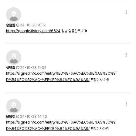
숑졺둶
24-10-28 10:51
https://qoogle.tistory.com/6624
강남 임플란트 가격
쇞뼝춒
24-10-28 11:34
https://signedinfo.com/entry/%ED%8F%AC%EC%9E%A5%EC%9
D%B4%EC%82%AC-%EB%B9%84%EC%9A%A9/
포장이사 가격
믊톼첢
24-10-28 14:42
https://signedinfo.com/entry/%ED%8F%AC%EC%9E%A5%EC%9
D%B4%EC%82%AC-%EB%B9%84%EC%9A%A9/
포장이사가격