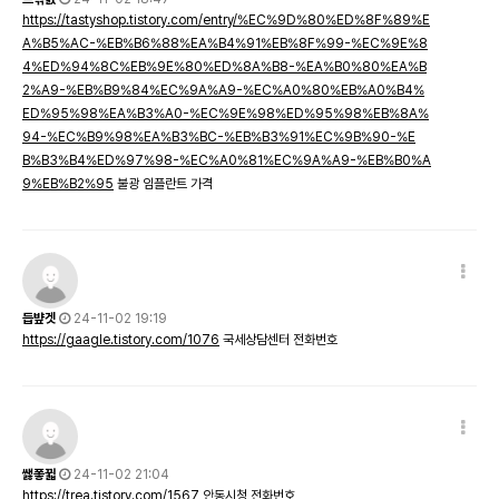
https://tastyshop.tistory.com/entry/%EC%9D%80%ED%8F%89%E
A%B5%AC-%EB%B6%88%EA%B4%91%EB%8F%99-%EC%9E%8
4%ED%94%8C%EB%9E%80%ED%8A%B8-%EA%B0%80%EA%B
2%A9-%EB%B9%84%EC%9A%A9-%EC%A0%80%EB%A0%B4%
ED%95%98%EA%B3%A0-%EC%9E%98%ED%95%98%EB%8A%
94-%EC%B9%98%EA%B3%BC-%EB%B3%91%EC%9B%90-%E
B%B3%B4%ED%97%98-%EC%A0%81%EC%9A%A9-%EB%B0%A
9%EB%B2%95
불광 임플란트 가격
듭뱦겟
24-11-02 19:19
https://gaagle.tistory.com/1076
국세상담센터 전화번호
쌣퐇뀗
24-11-02 21:04
https://trea.tistory.com/1567
안동시청 전화번호