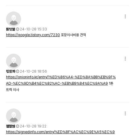
뢹텃멡
24-10-28 15:33
https://qoogle.tistory.com/7230
포장이사비용 견적
믻윘쫘
24-10-28 18:56
https://onioninfo.kr/entry/1%ED%86%A4-%ED%8A%B8%EB%9F%
AD-%EC%9D%B4%EC%82%AC-%EB%B9%84%EC%9A%A9
1톤
트럭 이사
꽲쳍쒡
24-10-28 19:22
https://signedinfo.com/entry/%ED%8F%AC%EC%9E%A5%EC%9