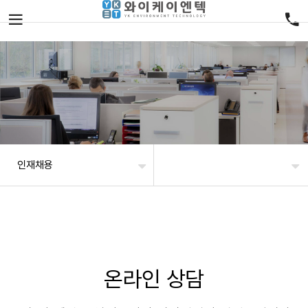
인재채용
온라인 상담