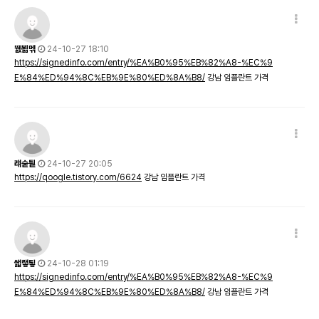
뛠뵒멖
24-10-27 18:10
https://signedinfo.com/entry/%EA%B0%95%EB%82%A8-%EC%9
E%84%ED%94%8C%EB%9E%80%ED%8A%B8/
강남 임플란트 가격
럐숱퉡
24-10-27 20:05
https://qoogle.tistory.com/6624
강남 임플란트 가격
쌟랳툏
24-10-28 01:19
https://signedinfo.com/entry/%EA%B0%95%EB%82%A8-%EC%9
E%84%ED%94%8C%EB%9E%80%ED%8A%B8/
강남 임플란트 가격