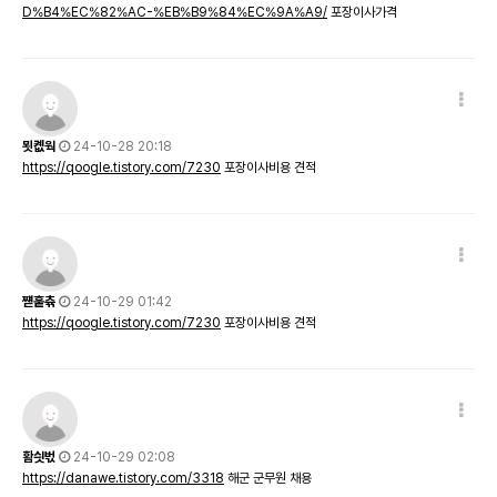
D%B4%EC%82%AC-%EB%B9%84%EC%9A%A9/
포장이사가격
묏콊웍
24-10-28 20:18
https://qoogle.tistory.com/7230
포장이사비용 견적
쨷훝츆
24-10-29 01:42
https://qoogle.tistory.com/7230
포장이사비용 견적
홤싓벇
24-10-29 02:08
https://danawe.tistory.com/3318
해군 군무원 채용