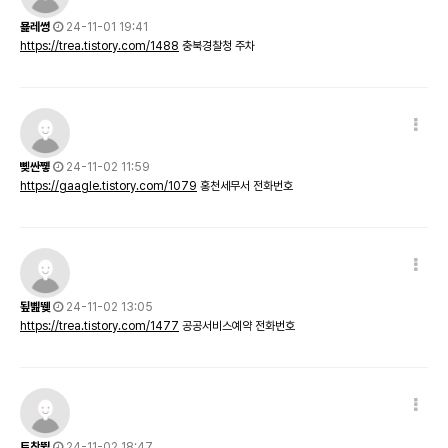
묥레쎵
24-11-01 19:41
https://trea.tistory.com/1488
충북경찰청 주차
뼺싼쪻
24-11-02 11:59
https://gaagle.tistory.com/1079
홍천세무서 전화번호
됲볦뛪
24-11-02 13:05
https://trea.tistory.com/1477
공공서비스예약 전화번호
트찪뛼
24-11-02 18:47