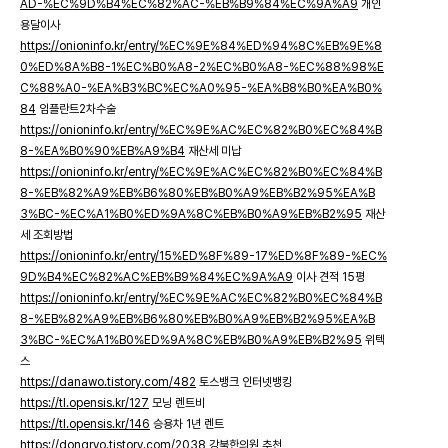
AD-%EC%9D%B4%EC%82%AC-%EB%B9%84%EC%9A%A9
개인
용달이사
https://onioninfo.kr/entry/%EC%9E%84%ED%94%8C%EB%9E%8
0%ED%8A%B8-1%EC%B0%A8-2%EC%B0%A8-%EC%88%98%E
C%88%A0-%EA%B3%BC%EC%A0%95-%EA%B8%B0%EA%B0%
84
임플란트2차수술
https://onioninfo.kr/entry/%EC%9E%AC%EC%82%B0%EC%84%B
8-%EA%B0%90%EB%A9%B4
재산세 미납
https://onioninfo.kr/entry/%EC%9E%AC%EC%82%B0%EC%84%B
8-%EB%82%A9%EB%B6%80%EB%B0%A9%EB%B2%95%EA%B
3%BC-%EC%A1%B0%ED%9A%8C%EB%B0%A9%EB%B2%95
재산
세 조회방법
https://onioninfo.kr/entry/15%ED%8F%89-17%ED%8F%89-%EC%
9D%B4%EC%82%AC%EB%B9%84%EC%9A%A9
이사 견적 15평
https://onioninfo.kr/entry/%EC%9E%AC%EC%82%B0%EC%84%B
8-%EB%82%A9%EB%B6%80%EB%B0%A9%EB%B2%95%EA%B
3%BC-%EC%A1%B0%ED%9A%8C%EB%B0%A9%EB%B2%95
위텍
스
https://danawo.tistory.com/482
토스뱅크 인터넷뱅킹
https://tl.opensis.kr/127
모닝 렌트비
https://tl.opensis.kr/146
승용차 1년 렌트
https://dongryo.tistory.com/2038
강북한의원 추천