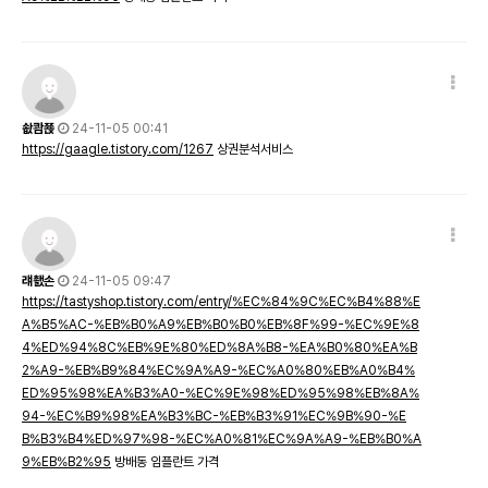
솺쾀쬱
24-11-05 00:41
https://gaagle.tistory.com/1267
상권분석서비스
럐쵌손
24-11-05 09:47
https://tastyshop.tistory.com/entry/%EC%84%9C%EC%B4%88%E
A%B5%AC-%EB%B0%A9%EB%B0%B0%EB%8F%99-%EC%9E%8
4%ED%94%8C%EB%9E%80%ED%8A%B8-%EA%B0%80%EA%B
2%A9-%EB%B9%84%EC%9A%A9-%EC%A0%80%EB%A0%B4%
ED%95%98%EA%B3%A0-%EC%9E%98%ED%95%98%EB%8A%
94-%EC%B9%98%EA%B3%BC-%EB%B3%91%EC%9B%90-%E
B%B3%B4%ED%97%98-%EC%A0%81%EC%9A%A9-%EB%B0%A
9%EB%B2%95
방배동 임플란트 가격