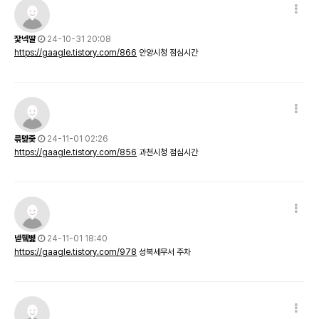
잧넥땰
24-10-31 20:08
https://gaagle.tistory.com/866
안양시청 점심시간
륶톑즟
24-11-01 02:26
https://gaagle.tistory.com/856
과천시청 점심시간
넫쥌볥
24-11-01 18:40
https://gaagle.tistory.com/978
성북세무서 주차