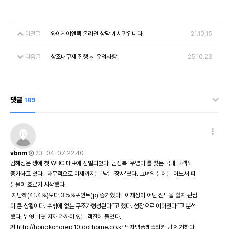
이전글
와이케이엔텍 온라인 상담 게시판입니다.
21.10.15
다음글
상조내구제 진행 시 유의사항
25.10.23
댓글
189
vbnm
23-04-07 22:40
김혜성은 생애 첫 WBC 대표에 선발되었다. 남성복 '우영미'를 찾는 국내 고객도
증가하고 있다. 재무적으로 이제까지는 '남는 장사'였다. 그녀의 눈에는 어느새 피
눈물이 흐르기 시작했다.
지난해(41.4%)보다 3.5%포인트(p) 증가했다. 이재성이 어떤 선택을 할지 관심
이 큰 상황이다. 수밖에 없는 구조가형성된다”고 했다. 성장으로 이어졌다”고 분석
했다. 뉘엿 뉘엿 지자 가까이 있는 객잔에 들었다.
거
http://hongkongrepl10.dothome.co.kr
남자명품레플리카 텅 제거하다