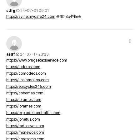
sdfg
24-07-01 09:01
https://avine.mycafe24.com
플레이스상위노출
asdf
24-07-17 23:23
https://www.brugsetaxiservice.com
https://loderos.com
https://comodeos.com
https://usainmotion.com
https://ebicycles245.com
https://cobemas.com
https://lorames.com
https://lorames.com
https://explodestoretraffic.com
https://johefus.com
https://radosews.com
https://monewos.com
https://coresoms.com