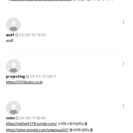
asdf
23-05-10 13:50
asdf
projecting
23-07-01 08:11
https://201studio.co.kr
cvbn
24-05-11 18:49
https://rattler6178.tumblr.com/
스마트스토어상위노출
https://sites.google.com/view/sua001
웹사이트상위노출