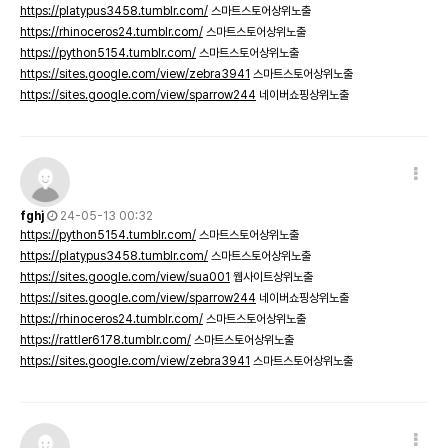
https://platypus3458.tumblr.com/
스마트스토어상위노출
https://rhinoceros24.tumblr.com/
스마트스토어상위노출
https://python5154.tumblr.com/
스마트스토어상위노출
https://sites.google.com/view/zebra3941
스마트스토어상위노출
https://sites.google.com/view/sparrow244
네이버쇼핑상위노출
fghj
24-05-13 00:32
https://python5154.tumblr.com/
스마트스토어상위노출
https://platypus3458.tumblr.com/
스마트스토어상위노출
https://sites.google.com/view/sua001
웹사이트상위노출
https://sites.google.com/view/sparrow244
네이버쇼핑상위노출
https://rhinoceros24.tumblr.com/
스마트스토어상위노출
https://rattler6178.tumblr.com/
스마트스토어상위노출
https://sites.google.com/view/zebra3941
스마트스토어상위노출