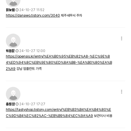
횕늋쾚
24-10-27 11:52
https://danawo.tistory.com/3040
제주세무서 주차
븪둅팞
24-10-27 12:00
https://opensis.kr/entry/%EA%B0%95%EB%82%A8-%EC%9E%8
4%ED%94%8C%EB%9E%80%ED%8A%B8-%EA%B0%80%EA%B
2%A9
강남 임플란트 가격
춎릕꺔
24-10-27 17:27
https://tastyshop.tistory.com/entry/%EB%B3%B4%EA%B4%80%E
C%9D%B4%EC%82%AC-%EB%B9%84%EC%9A%A9
보관이사 비용