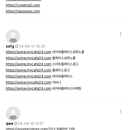
https://coveros2.com
https://raposons.com
sdfg
24-08-01 19:35
https://avine.mycafe24.com
네이버플레이스상위노출
https://avine.mycafe24.com
플레이스상위노출
https://avine.mycafe24.com
스마트플레이스광고
https://avine.mycafe24.com
플레이스광고
https://avine.mycafe24.com
네이버플레이스
https://avine.mycafe24.com
아비니
https://avine.mycafe24.com
네이버플레이스마케팅
qwe
24-09-19 12:51
https://qoogle.tistory.com/203
임플란트 가격