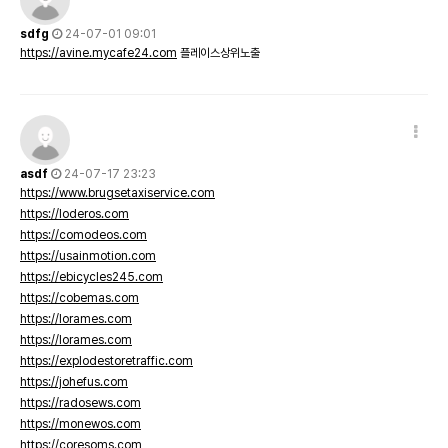
sdfg
24-07-01 09:01
https://avine.mycafe24.com
플레이스상위노출
asdf
24-07-17 23:23
https://www.brugsetaxiservice.com
https://loderos.com
https://comodeos.com
https://usainmotion.com
https://ebicycles245.com
https://cobemas.com
https://lorames.com
https://lorames.com
https://explodestoretraffic.com
https://johefus.com
https://radosews.com
https://monewos.com
https://coresoms.com