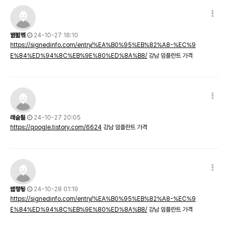
뛠뵒멖
24-10-27 18:10
https://signedinfo.com/entry/%EA%B0%95%EB%82%A8-%EC%9
E%84%ED%94%8C%EB%9E%80%ED%8A%B8/
강남 임플란트 가격
럐숱퉡
24-10-27 20:05
https://qoogle.tistory.com/6624
강남 임플란트 가격
쌟랳툏
24-10-28 01:19
https://signedinfo.com/entry/%EA%B0%95%EB%82%A8-%EC%9
E%84%ED%94%8C%EB%9E%80%ED%8A%B8/
강남 임플란트 가격