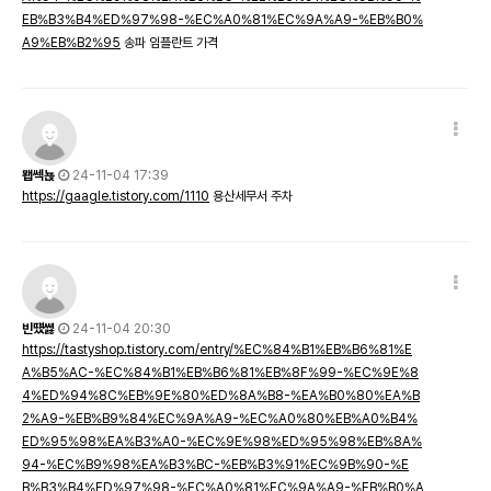
EB%B3%B4%ED%97%98-%EC%A0%81%EC%9A%A9-%EB%B0%
A9%EB%B2%95
송파 임플란트 가격
뫱쎅뇭
24-11-04 17:39
https://gaagle.tistory.com/1110
용산세무서 주차
빈떘쎯
24-11-04 20:30
https://tastyshop.tistory.com/entry/%EC%84%B1%EB%B6%81%E
A%B5%AC-%EC%84%B1%EB%B6%81%EB%8F%99-%EC%9E%8
4%ED%94%8C%EB%9E%80%ED%8A%B8-%EA%B0%80%EA%B
2%A9-%EB%B9%84%EC%9A%A9-%EC%A0%80%EB%A0%B4%
ED%95%98%EA%B3%A0-%EC%9E%98%ED%95%98%EB%8A%
94-%EC%B9%98%EA%B3%BC-%EB%B3%91%EC%9B%90-%E
B%B3%B4%ED%97%98-%EC%A0%81%EC%9A%A9-%EB%B0%A