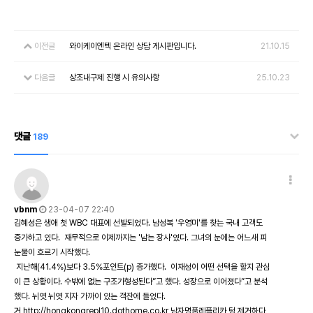
이전글
와이케이엔텍 온라인 상담 게시판입니다.
21.10.15
다음글
상조내구제 진행 시 유의사항
25.10.23
댓글
189
vbnm
23-04-07 22:40
김혜성은 생애 첫 WBC 대표에 선발되었다. 남성복 '우영미'를 찾는 국내 고객도
증가하고 있다. 재무적으로 이제까지는 '남는 장사'였다. 그녀의 눈에는 어느새 피
눈물이 흐르기 시작했다.
지난해(41.4%)보다 3.5%포인트(p) 증가했다. 이재성이 어떤 선택을 할지 관심
이 큰 상황이다. 수밖에 없는 구조가형성된다”고 했다. 성장으로 이어졌다”고 분석
했다. 뉘엿 뉘엿 지자 가까이 있는 객잔에 들었다.
거
http://hongkongrepl10.dothome.co.kr
남자명품레플리카 텅 제거하다