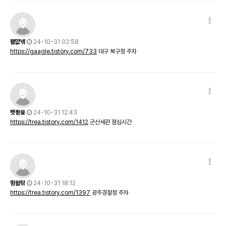
쾥먒녞
24-10-31 02:58
https://gaagle.tistory.com/733
대구 북구청 주차
퍳퐝욪
24-10-31 12:43
https://trea.tistory.com/1412
군산세관 점심시간
뜅쇪탂
24-10-31 18:12
https://trea.tistory.com/1397
광주경찰청 주차