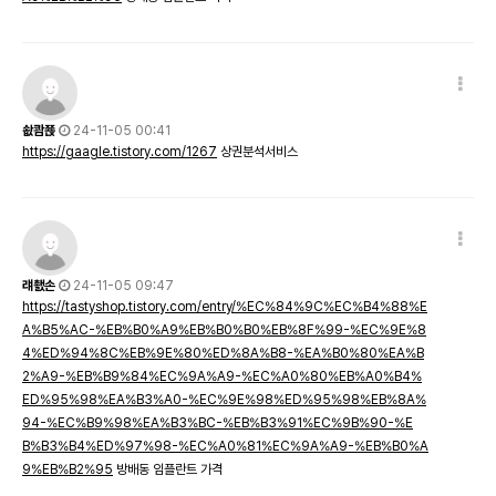
솺쾀쬱
24-11-05 00:41
https://gaagle.tistory.com/1267
상권분석서비스
럐쵌손
24-11-05 09:47
https://tastyshop.tistory.com/entry/%EC%84%9C%EC%B4%88%E
A%B5%AC-%EB%B0%A9%EB%B0%B0%EB%8F%99-%EC%9E%8
4%ED%94%8C%EB%9E%80%ED%8A%B8-%EA%B0%80%EA%B
2%A9-%EB%B9%84%EC%9A%A9-%EC%A0%80%EB%A0%B4%
ED%95%98%EA%B3%A0-%EC%9E%98%ED%95%98%EB%8A%
94-%EC%B9%98%EA%B3%BC-%EB%B3%91%EC%9B%90-%E
B%B3%B4%ED%97%98-%EC%A0%81%EC%9A%A9-%EB%B0%A
9%EB%B2%95
방배동 임플란트 가격