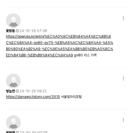
풏뮝튻
24-10-29 07:38
https://opensis.kr/entry/%EC%A0%9C%EB%84%A4%EC%8B%9
C%EC%8A%A4-gv80-gv70-%EB%A6%AC%EC%8A%A4-%EA%
B0%80%EA%B2%A9-%EC%9E%A5%EA%B8%B0%EB%A0%8C%
ED%8A%B8-%EB%B9%84%EC%9A%A9
gv80 리스 가격
쎟놌캔
24-10-29 08:22
https://danawo.tistory.com/3515
서울일자리포털
뭎뗥셽
24-10-30 00:08