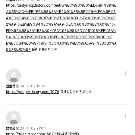
https://tastyshop.tistory.com/entry/%EC%9D%80%ED%8F%89%E
A%B5%AC-%EB%B6%88%EA%B4%91%EB%8F%99-%EC%9E%8
4%ED%94%8C%EB%9E%80%ED%8A%B8-%EA%B0%80%EA%B
2%A9-%EB%B9%84%EC%9A%A9-%EC%A0%80%EB%A0%B4%
ED%95%98%EA%B3%A0-%EC%9E%98%ED%95%98%EB%8A%
94-%EC%B9%98%EA%B3%BC-%EB%B3%91%EC%9B%90-%E
B%B3%B4%ED%97%98-%EC%A0%81%EC%9A%A9-%EB%B0%A
9%EB%B2%95
불광 임플란트 가격
듭뱦겟
24-11-02 19:19
https://gaagle.tistory.com/1076
국세상담센터 전화번호
쌣퐇뀗
24-11-02 21:04
https://trea.tistory.com/1567
안동시청 전화번호