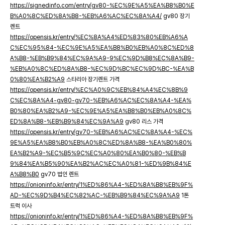
https://signedinfo.com/entry/gv80-%EC%9E%A5%EA%B8%B0%E
B%A0%8C%ED%8A%B8-%EB%A6%AC%EC%8A%A4/
gv80 장기
렌트
https://opensis.kr/entry/%EC%8A%A4%ED%83%80%EB%A6%A
C%EC%95%84-%EC%9E%A5%EA%B8%B0%EB%A0%8C%ED%8
A%B8-%EB%B9%84%EC%9A%A9-9%EC%9D%B8%EC%8A%B9-
%EB%A0%8C%ED%8A%B8-%EC%9D%BC%EC%9D%BC-%EA%B
0%80%EA%B2%A9
스타리아 장기렌트 가격
https://opensis.kr/entry/%EC%A0%9C%EB%84%A4%EC%8B%9
C%EC%8A%A4-gv80-gv70-%EB%A6%AC%EC%8A%A4-%EA%
B0%80%EA%B2%A9-%EC%9E%A5%EA%B8%B0%EB%A0%8C%
ED%8A%B8-%EB%B9%84%EC%9A%A9
gv80 리스 가격
https://opensis.kr/entry/gv70-%EB%A6%AC%EC%8A%A4-%EC%
9E%A5%EA%B8%B0%EB%A0%8C%ED%8A%B8-%EA%B0%80%
EA%B2%A9-%EC%B5%9C%EC%A0%80%EA%B0%80-%EB%B
9%84%EA%B5%90%EA%B2%AC%EC%A0%81-%ED%9B%84%E
A%B8%B0
gv70 법인 렌트
https://onioninfo.kr/entry/1%ED%86%A4-%ED%8A%B8%EB%9F%
AD-%EC%9D%B4%EC%82%AC-%EB%B9%84%EC%9A%A9
1톤
트럭 이사
https://onioninfo.kr/entry/1%ED%86%A4-%ED%8A%B8%EB%9F%