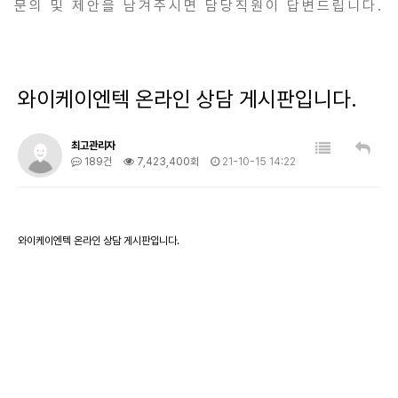
문의 및 제안을 남겨주시면 담당직원이 답변드립니다.
와이케이엔텍 온라인 상담 게시판입니다.
최고관리자
189건
7,423,400회
21-10-15 14:22
와이케이엔텍 온라인 상담 게시판입니다.