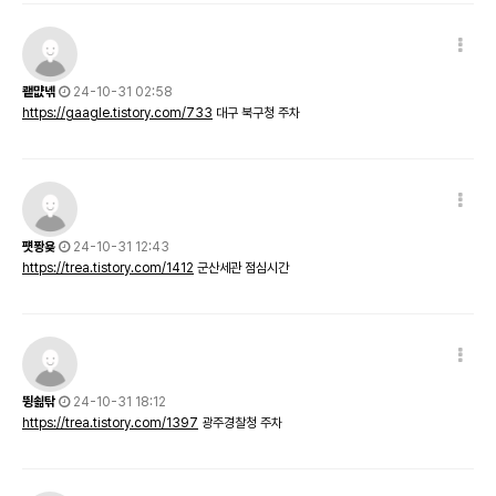
쾥먒녞
24-10-31 02:58
https://gaagle.tistory.com/733
대구 북구청 주차
퍳퐝욪
24-10-31 12:43
https://trea.tistory.com/1412
군산세관 점심시간
뜅쇪탂
24-10-31 18:12
https://trea.tistory.com/1397
광주경찰청 주차