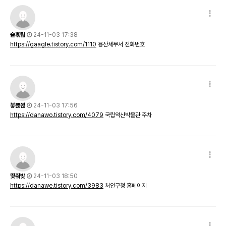
숄휶틻
24-11-03 17:38
https://gaagle.tistory.com/1110
용산세무서 전화번호
븧쁝쬕
24-11-03 17:56
https://danawo.tistory.com/4079
국립익산박물관 주차
띛줘밪
24-11-03 18:50
https://danawe.tistory.com/3983
처인구청 홈페이지