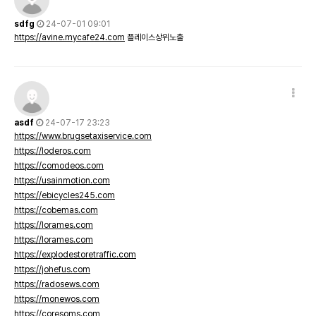
sdfg
24-07-01 09:01
https://avine.mycafe24.com
플레이스상위노출
asdf
24-07-17 23:23
https://www.brugsetaxiservice.com
https://loderos.com
https://comodeos.com
https://usainmotion.com
https://ebicycles245.com
https://cobemas.com
https://lorames.com
https://lorames.com
https://explodestoretraffic.com
https://johefus.com
https://radosews.com
https://monewos.com
https://coresoms.com