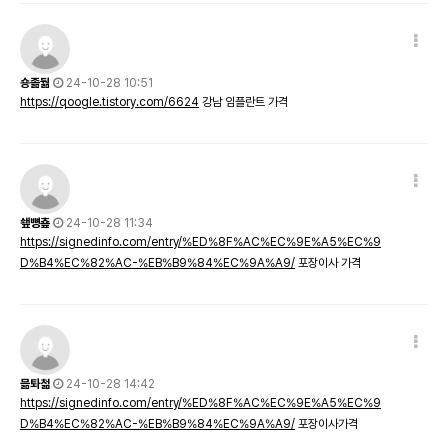
숑졺둶
24-10-28 10:51
https://qoogle.tistory.com/6624
강남 임플란트 가격
쇞뼝춒
24-10-28 11:34
https://signedinfo.com/entry/%ED%8F%AC%EC%9E%A5%EC%9
D%B4%EC%82%AC-%EB%B9%84%EC%9A%A9/
포장이사 가격
믊톼첢
24-10-28 14:42
https://signedinfo.com/entry/%ED%8F%AC%EC%9E%A5%EC%9
D%B4%EC%82%AC-%EB%B9%84%EC%9A%A9/
포장이사가격