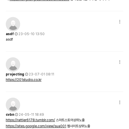
asdf
23-05-10 13:50
asdf
projecting
23-07-01 08:11
https://201studio.co.kr
cvbn
24-05-11 18:49
https://rattler6178.tumblr.com/
스마트스토어상위노출
https://sites.google.com/view/sua001
웹사이트상위노출