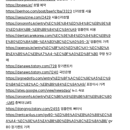
https://bnews.kr/
호텔 예약
https://penhoo.com/post/bae1c1ba/3323
신라호텔 서울
https://seoulzine.com/2429
서울신라호텔
https://onioninfo.kr/entry/%EC%9E%84%ED%94%8C%EB%9E%8
0%ED%8A%B8-%EB%B9%84%EC%9A%A9
임플란트 비용
https://dentalcarekorea.com/%EC%9E%84%ED%94%8C%EB%9
E%80%ED%8A%B8-%EA%B3%BC%EC%A0%95-3/
임플란트 가격
https://opensis.kr/entry/%EC%BF%A0%ED%8C%A1-%EC%B2%A
B%EA%B5%AC%EB%A7%A4-%EC%BF%A0%ED%8F%B0
쿠팡 첫구
매
https://danawe.tistory.com/728
장기렌트카
https://danawo.tistory.com/1240
국민은행
https://signedinfo.com/entry/%ED%8F%AC%EC%9E%A5%EC%9
D%B4%EC%82%AC-%EB%B9%84%EC%9A%A9/
포장이사 가격
https://sites.google.com/view/newsdao/
뉴스 속보
https://onioninfo.kr/entry/%EC%B6%A9%EB%B6%81%EB%8C%80
-LMS
충북대 LMS
https://dongryo.tistory.com/2455
임플란트 뼈이식
https://rentcar4us.com/gv80-%ED%86%A0%EB%A0%88%EC%8
A%A4-%EC%9E%A5%EA%B8%B0%EB%A0%8C%ED%8A%B8/
gv
80 장기렌트 가격