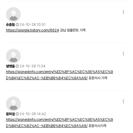
숑졺둶
24-10-28 10:51
https://qoogle.tistory.com/6624
강남 임플란트 가격
쇞뼝춒
24-10-28 11:34
https://signedinfo.com/entry/%ED%8F%AC%EC%9E%A5%EC%9
D%B4%EC%82%AC-%EB%B9%84%EC%9A%A9/
포장이사 가격
믊톼첢
24-10-28 14:42
https://signedinfo.com/entry/%ED%8F%AC%EC%9E%A5%EC%9
D%B4%EC%82%AC-%EB%B9%84%EC%9A%A9/
포장이사가격