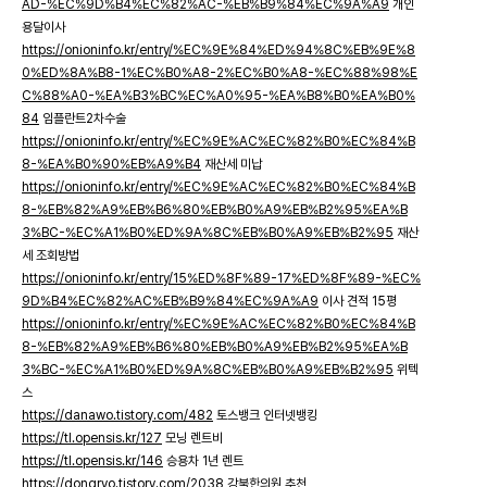
AD-%EC%9D%B4%EC%82%AC-%EB%B9%84%EC%9A%A9
개인
용달이사
https://onioninfo.kr/entry/%EC%9E%84%ED%94%8C%EB%9E%8
0%ED%8A%B8-1%EC%B0%A8-2%EC%B0%A8-%EC%88%98%E
C%88%A0-%EA%B3%BC%EC%A0%95-%EA%B8%B0%EA%B0%
84
임플란트2차수술
https://onioninfo.kr/entry/%EC%9E%AC%EC%82%B0%EC%84%B
8-%EA%B0%90%EB%A9%B4
재산세 미납
https://onioninfo.kr/entry/%EC%9E%AC%EC%82%B0%EC%84%B
8-%EB%82%A9%EB%B6%80%EB%B0%A9%EB%B2%95%EA%B
3%BC-%EC%A1%B0%ED%9A%8C%EB%B0%A9%EB%B2%95
재산
세 조회방법
https://onioninfo.kr/entry/15%ED%8F%89-17%ED%8F%89-%EC%
9D%B4%EC%82%AC%EB%B9%84%EC%9A%A9
이사 견적 15평
https://onioninfo.kr/entry/%EC%9E%AC%EC%82%B0%EC%84%B
8-%EB%82%A9%EB%B6%80%EB%B0%A9%EB%B2%95%EA%B
3%BC-%EC%A1%B0%ED%9A%8C%EB%B0%A9%EB%B2%95
위텍
스
https://danawo.tistory.com/482
토스뱅크 인터넷뱅킹
https://tl.opensis.kr/127
모닝 렌트비
https://tl.opensis.kr/146
승용차 1년 렌트
https://dongryo.tistory.com/2038
강북한의원 추천