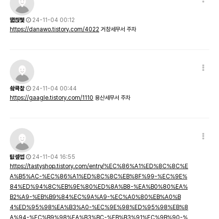
떏씑뮃
24-11-04 00:12
https://danawo.tistory.com/4022
거창세무서 주차
쇀큑챁
24-11-04 00:44
https://gaagle.tistory.com/1110
용산세무서 주차
팂셒썹
24-11-04 16:55
https://tastyshop.tistory.com/entry/%EC%86%A1%ED%8C%8C%E
A%B5%AC-%EC%86%A1%ED%8C%8C%EB%8F%99-%EC%9E%
84%ED%94%8C%EB%9E%80%ED%8A%B8-%EA%B0%80%EA%
B2%A9-%EB%B9%84%EC%9A%A9-%EC%A0%80%EB%A0%B
4%ED%95%98%EA%B3%A0-%EC%9E%98%ED%95%98%EB%8
A%94-%EC%B9%98%EA%B3%BC-%EB%B3%91%EC%9B%90-%