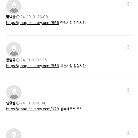
잧넥땰
24-10-31 20:08
https://gaagle.tistory.com/866
안양시청 점심시간
륶톑즟
24-11-01 02:26
https://gaagle.tistory.com/856
과천시청 점심시간
넫쥌볥
24-11-01 18:40
https://gaagle.tistory.com/978
성북세무서 주차