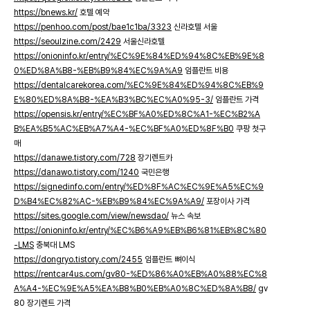
https://bnews.kr/
호텔 예약
https://penhoo.com/post/bae1c1ba/3323
신라호텔 서울
https://seoulzine.com/2429
서울신라호텔
https://onioninfo.kr/entry/%EC%9E%84%ED%94%8C%EB%9E%8
0%ED%8A%B8-%EB%B9%84%EC%9A%A9
임플란트 비용
https://dentalcarekorea.com/%EC%9E%84%ED%94%8C%EB%9
E%80%ED%8A%B8-%EA%B3%BC%EC%A0%95-3/
임플란트 가격
https://opensis.kr/entry/%EC%BF%A0%ED%8C%A1-%EC%B2%A
B%EA%B5%AC%EB%A7%A4-%EC%BF%A0%ED%8F%B0
쿠팡 첫구
매
https://danawe.tistory.com/728
장기렌트카
https://danawo.tistory.com/1240
국민은행
https://signedinfo.com/entry/%ED%8F%AC%EC%9E%A5%EC%9
D%B4%EC%82%AC-%EB%B9%84%EC%9A%A9/
포장이사 가격
https://sites.google.com/view/newsdao/
뉴스 속보
https://onioninfo.kr/entry/%EC%B6%A9%EB%B6%81%EB%8C%80
-LMS
충북대 LMS
https://dongryo.tistory.com/2455
임플란트 뼈이식
https://rentcar4us.com/gv80-%ED%86%A0%EB%A0%88%EC%8
A%A4-%EC%9E%A5%EA%B8%B0%EB%A0%8C%ED%8A%B8/
gv
80 장기렌트 가격