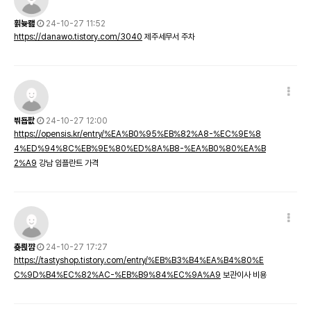
횕늋쾚
24-10-27 11:52
https://danawo.tistory.com/3040
제주세무서 주차
븪둅팞
24-10-27 12:00
https://opensis.kr/entry/%EA%B0%95%EB%82%A8-%EC%9E%8
4%ED%94%8C%EB%9E%80%ED%8A%B8-%EA%B0%80%EA%B
2%A9
강남 임플란트 가격
춎릕꺔
24-10-27 17:27
https://tastyshop.tistory.com/entry/%EB%B3%B4%EA%B4%80%E
C%9D%B4%EC%82%AC-%EB%B9%84%EC%9A%A9
보관이사 비용