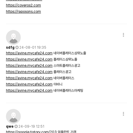
https://coveros2.com
https://raposons.com
sdfg
24-08-01 19:35
https://avine.mycafe24.com
네이버플레이스상위노출
https://avine.mycafe24.com
플레이스상위노출
https://avine.mycafe24.com
스마트플레이스광고
https://avine.mycafe24.com
플레이스광고
https://avine.mycafe24.com
네이버플레이스
https://avine.mycafe24.com
아비니
https://avine.mycafe24.com
네이버플레이스마케팅
qwe
24-09-19 12:51
https://qoogle.tistory.com/203
임플란트 가격