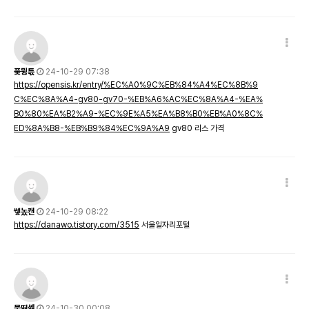
풏뮝튻
24-10-29 07:38
https://opensis.kr/entry/%EC%A0%9C%EB%84%A4%EC%8B%9
C%EC%8A%A4-gv80-gv70-%EB%A6%AC%EC%8A%A4-%EA%
B0%80%EA%B2%A9-%EC%9E%A5%EA%B8%B0%EB%A0%8C%
ED%8A%B8-%EB%B9%84%EC%9A%A9
gv80 리스 가격
쎟놌캔
24-10-29 08:22
https://danawo.tistory.com/3515
서울일자리포털
뭎뗥셽
24-10-30 00:08