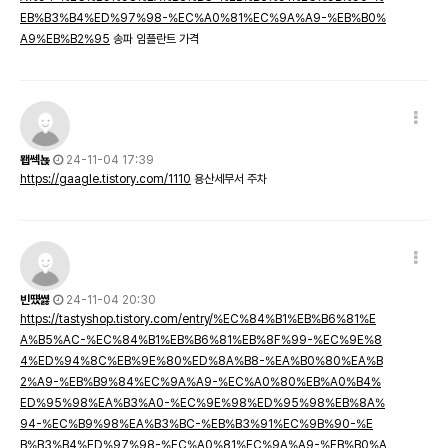
EB%B3%B4%ED%97%98-%EC%A0%81%EC%9A%A9-%EB%B0%
A9%EB%B2%95
송파 임플란트 가격
뫱쎅뇭
24-11-04 17:39
https://gaagle.tistory.com/1110
용산세무서 주차
빈떘쎯
24-11-04 20:30
https://tastyshop.tistory.com/entry/%EC%84%B1%EB%B6%81%E
A%B5%AC-%EC%84%B1%EB%B6%81%EB%8F%99-%EC%9E%8
4%ED%94%8C%EB%9E%80%ED%8A%B8-%EA%B0%80%EA%B
2%A9-%EB%B9%84%EC%9A%A9-%EC%A0%80%EB%A0%B4%
ED%95%98%EA%B3%A0-%EC%9E%98%ED%95%98%EB%8A%
94-%EC%B9%98%EA%B3%BC-%EB%B3%91%EC%9B%90-%E
B%B3%B4%ED%97%98-%EC%A0%81%EC%9A%A9-%EB%B0%A