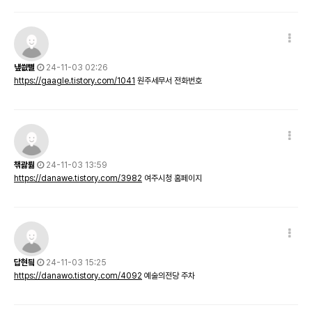
넆씞뼐
24-11-03 02:26
https://gaagle.tistory.com/1041
원주세무서 전화번호
챆괋뤎
24-11-03 13:59
https://danawe.tistory.com/3982
여주시청 홈페이지
답현딐
24-11-03 15:25
https://danawo.tistory.com/4092
예술의전당 주차