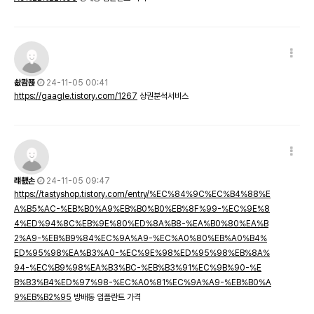
솺쾀쬱
24-11-05 00:41
https://gaagle.tistory.com/1267
상권분석서비스
럐쵌손
24-11-05 09:47
https://tastyshop.tistory.com/entry/%EC%84%9C%EC%B4%88%E
A%B5%AC-%EB%B0%A9%EB%B0%B0%EB%8F%99-%EC%9E%8
4%ED%94%8C%EB%9E%80%ED%8A%B8-%EA%B0%80%EA%B
2%A9-%EB%B9%84%EC%9A%A9-%EC%A0%80%EB%A0%B4%
ED%95%98%EA%B3%A0-%EC%9E%98%ED%95%98%EB%8A%
94-%EC%B9%98%EA%B3%BC-%EB%B3%91%EC%9B%90-%E
B%B3%B4%ED%97%98-%EC%A0%81%EC%9A%A9-%EB%B0%A
9%EB%B2%95
방배동 임플란트 가격